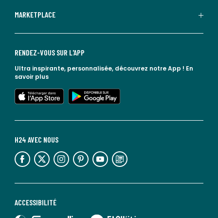
MARKETPLACE
RENDEZ-VOUS SUR L'APP
Ultra inspirante, personnalisée, découvrez notre App !
En
savoir plus
lien vers l'app store
lien vers google play
H24 AVEC NOUS
lien vers l'espace réseaux sociaux
lien vers l'espace réseaux sociaux
lien vers l'espace réseaux sociaux
lien vers l'espace réseaux sociaux
lien vers l'espace réseaux sociaux
lien vers le blog la redoute
ACCESSIBILITÉ
lien vers Sourdline