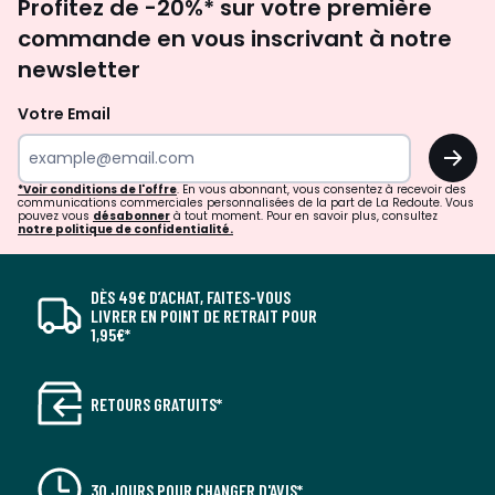
Profitez de -20%* sur votre première
newsletter
commande en vous inscrivant à notre
newsletter
Votre Email
OK
*Voir conditions de l'offre
. En vous abonnant, vous consentez à recevoir des
communications commerciales personnalisées de la part de La Redoute. Vous
pouvez vous
désabonner
à tout moment. Pour en savoir plus, consultez
notre politique de confidentialité.
DÈS 49€ D’ACHAT, FAITES-VOUS
LIVRER EN POINT DE RETRAIT POUR
1,95€*
RETOURS GRATUITS*
30 JOURS POUR CHANGER D'AVIS*