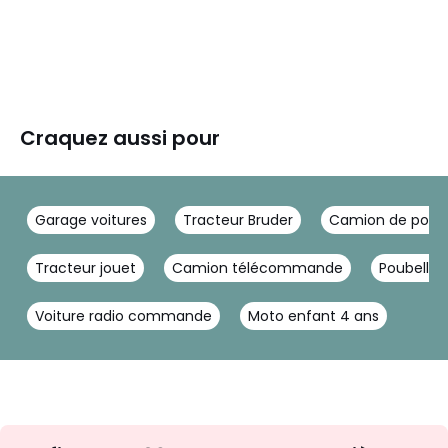
Craquez aussi pour
Garage voitures
Tracteur Bruder
Camion de pompi
Tracteur jouet
Camion télécommande
Poubelles
Voiture radio commande
Moto enfant 4 ans
Inscription