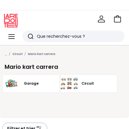
Voir
mon
La
panie
Redoute
Menu
Rechercher
Derniers
...
articles
Circuit
Mario kart carrera
vus
Mario kart carrera
Garage
Circuit
Filtrer et trier