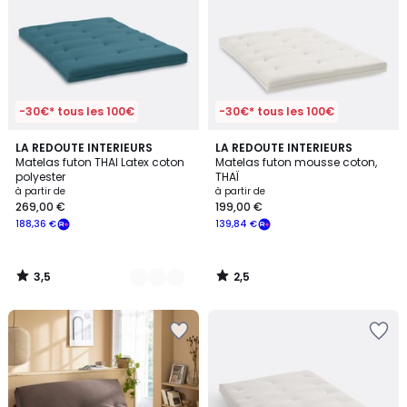
-30€* tous les 100€
-30€* tous les 100€
3,5
2,5
4
LA REDOUTE INTERIEURS
LA REDOUTE INTERIEURS
/ 5
/ 5
Matelas futon THAI Latex coton
Matelas futon mousse coton,
Couleurs
polyester
THAÏ
à partir de
à partir de
269,00 €
199,00 €
188,36 €
139,84 €
3,5
2,5
/
/
5
5