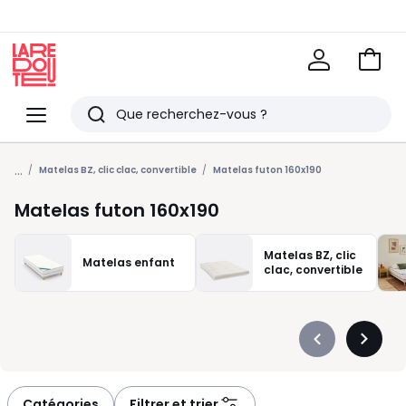
Voir
mon
La
panie
Redoute
Menu
Rechercher
Derniers
...
articles
Matelas BZ, clic clac, convertible
Matelas futon 160x190
vus
Matelas futon 160x190
Matelas BZ, clic
Matelas enfant
clac, convertible
Précédent
Suivan
-
-
défiler
défiler
à
à
Catégories
Filtrer et trier