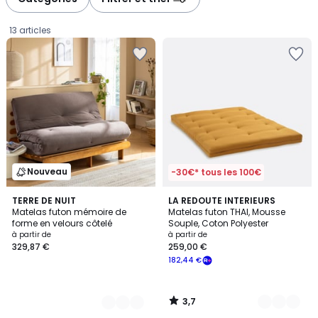
gauche
droite
13 articles
Nouveau
-30€* tous les 100€
3,7
4
TERRE DE NUIT
4
LA REDOUTE INTERIEURS
/ 5
Matelas futon mémoire de
Matelas futon THAI, Mousse
Couleurs
Couleurs
forme en velours côtelé
Souple, Coton Polyester
Prix
à partir de
à partir de
329,87 €
259,00 €
à
182,44 €
partir
de
329,87
3,7
€.
/
5