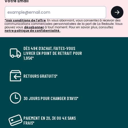
Votre Email
OK
*Voir conditions de l'offre
. En vous abonnant, vous consentez à recevoir des
communications commerciales personnalisées de la part de La Redoute. Vous
pouvez vous
désabonner
à tout moment. Pour en savoir plus, consultez
notre politique de confidentialité.
DÈS 49€ D’ACHAT, FAITES-VOUS
LIVRER EN POINT DE RETRAIT POUR
1,95€*
RETOURS GRATUITS*
30 JOURS POUR CHANGER D'AVIS*
PAIEMENT EN 2X, 3X OU 4X SANS
FRAIS*