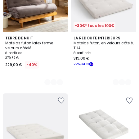
-30€* tous les 100€
4
TERRE DE NUIT
3
LA REDOUTE INTERIEURS
Matelas futon latex ferme
Matelas futon, en velours côtelé,
Couleurs
Couleurs
velours côtelé
THAÏ
à partir de
à partir de
379,87 €
319,00 €
225,34 €
229,00 €
-40%