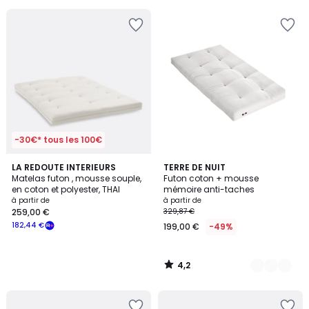
-30€* tous les 100€
4,2
LA REDOUTE INTERIEURS
7
TERRE DE NUIT
/ 5
Matelas futon , mousse souple,
Futon coton + mousse
Couleurs
en coton et polyester, THAI
mémoire anti-taches
à partir de
à partir de
259,00 €
329,87 €
182,44 €
199,00 €
-49%
4,2
/
5