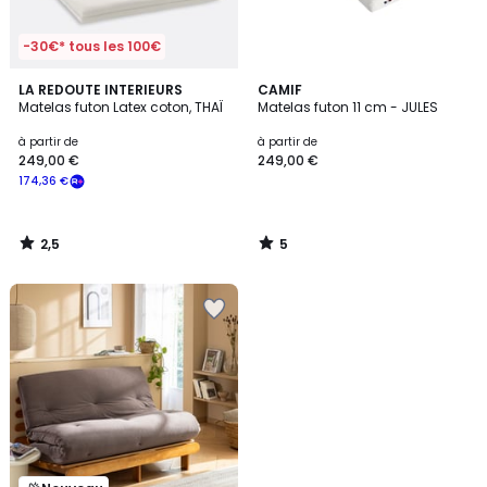
-30€* tous les 100€
2,5
5
LA REDOUTE INTERIEURS
CAMIF
/ 5
/
Matelas futon Latex coton, THAÏ
Matelas futon 11 cm - JULES
5
à partir de
à partir de
249,00 €
249,00 €
174,36 €
2,5
5
/
/
5
5