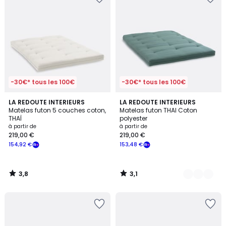
-30€* tous les 100€
-30€* tous les 100€
3,8
3,1
LA REDOUTE INTERIEURS
4
LA REDOUTE INTERIEURS
/ 5
/
Matelas futon 5 couches coton,
Matelas futon THAI Coton
Couleurs
5
THAÏ
polyester
à partir de
à partir de
219,00 €
219,00 €
154,92 €
153,48 €
3,8
3,1
/
/
5
5