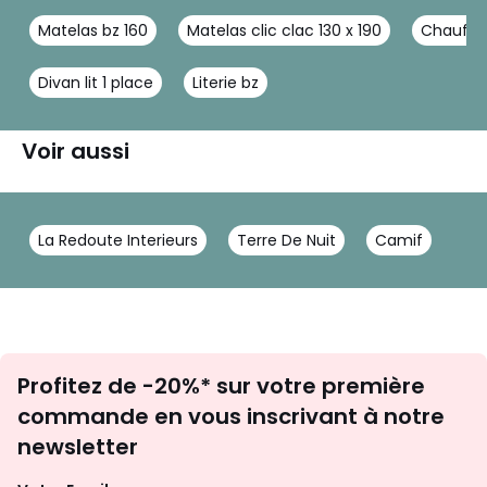
Matelas bz 160
Matelas clic clac 130 x 190
Chauffeu
Divan lit 1 place
Literie bz
Voir aussi
La Redoute Interieurs
Terre De Nuit
Camif
Inscription
Profitez de -20%* sur votre première
newsletter
commande en vous inscrivant à notre
newsletter