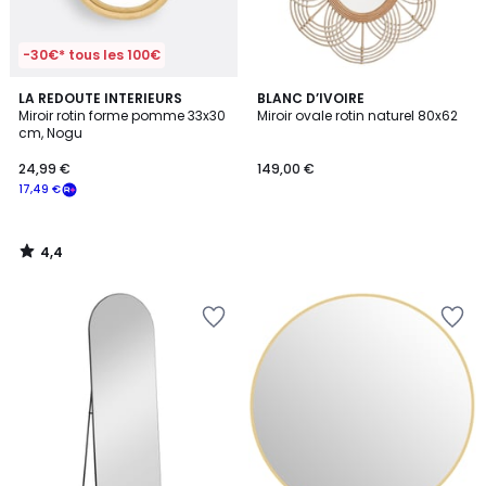
-30€* tous les 100€
4,4
LA REDOUTE INTERIEURS
BLANC D’IVOIRE
/ 5
Miroir rotin forme pomme 33x30
Miroir ovale rotin naturel 80x62
cm, Nogu
24,99 €
149,00 €
17,49 €
4,4
/
5