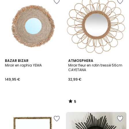
5
BAZAR BIZAR
ATMOSPHERA
/
Miroir en raphia YEMA
Miroir fleur en rotin tressé 56cm
5
CAYETANA
149,95 €
32,99 €
5
/
5