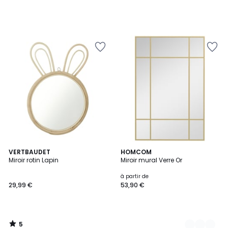
5
VERTBAUDET
2
HOMCOM
/
Miroir rotin Lapin
Miroir mural Verre Or
Couleurs
5
à partir de
29,99 €
53,90 €
5
/