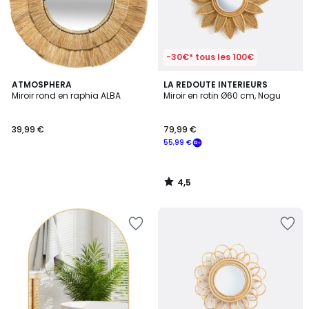
-30€* tous les 100€
4,5
ATMOSPHERA
LA REDOUTE INTERIEURS
/ 5
Miroir rond en raphia ALBA
Miroir en rotin Ø60 cm, Nogu
39,99 €
79,99 €
55,99 €
4,5
/
5