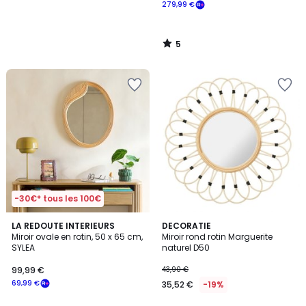
279,99 €
5
/
5
-30€* tous les 100€
LA REDOUTE INTERIEURS
DECORATIE
Miroir ovale en rotin, 50 x 65 cm,
Miroir rond rotin Marguerite
SYLEA
naturel D50
99,99 €
43,90 €
69,99 €
35,52 €
-19%