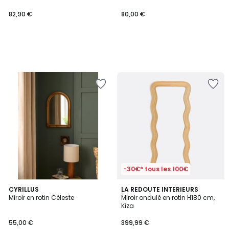
82,90 €
80,00 €
-30€* tous les 100€
5
CYRILLUS
LA REDOUTE INTERIEURS
/
Miroir en rotin Céleste
Miroir ondulé en rotin H180 cm,
5
Kiza
55,00 €
399,99 €