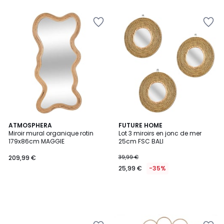
ATMOSPHERA
FUTURE HOME
Miroir mural organique rotin
Lot 3 miroirs en jonc de mer
179x86cm MAGGIE
25cm FSC BALI
209,99 €
39,99 €
25,99 €
-35%