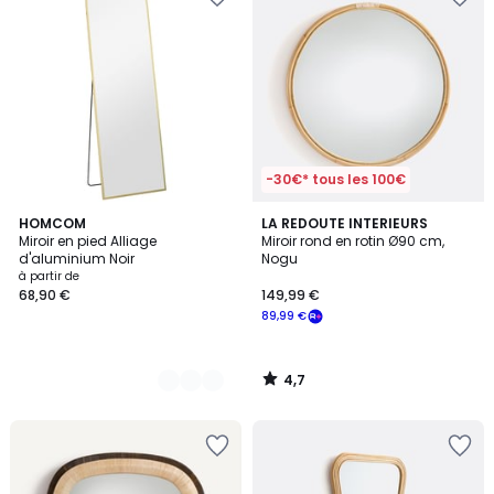
-30€* tous les 100€
4,7
2
HOMCOM
LA REDOUTE INTERIEURS
/ 5
Miroir en pied Alliage
Miroir rond en rotin Ø90 cm,
Couleurs
d'aluminium Noir
Nogu
à partir de
68,90 €
149,99 €
89,99 €
4,7
/
5