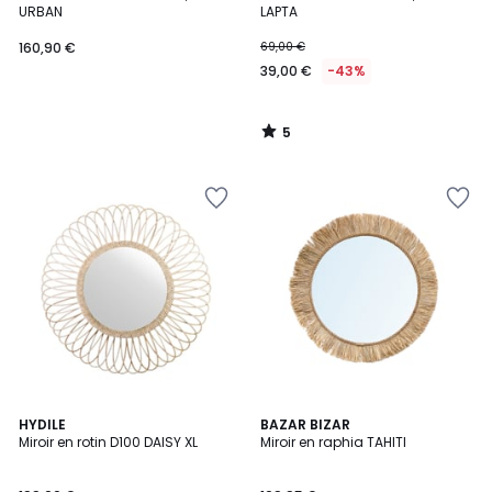
5
URBAN
LAPTA
160,90 €
69,00 €
39,00 €
-43%
5
/
5
HYDILE
BAZAR BIZAR
Miroir en rotin D100 DAISY XL
Miroir en raphia TAHITI