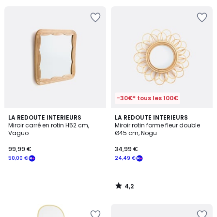
pour
payer
à
la
place
34,99
€.
-30€* tous les 100€
4,2
LA REDOUTE INTERIEURS
LA REDOUTE INTERIEURS
/ 5
Miroir carré en rotin H52 cm,
Miroir rotin forme fleur double
Vaguo
Ø45 cm, Nogu
99,99 €
34,99 €
50,00 €
24,49 €
4,2
/
5