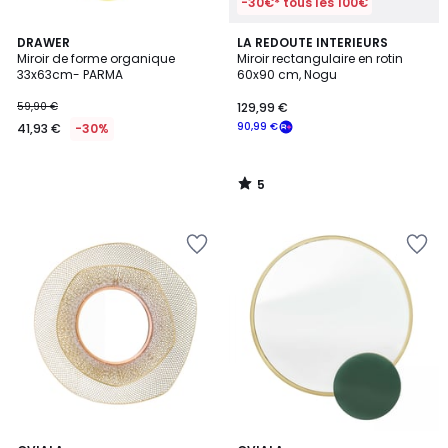
-30€* tous les 100€
5
DRAWER
LA REDOUTE INTERIEURS
/
Miroir de forme organique
Miroir rectangulaire en rotin
5
33x63cm- PARMA
60x90 cm, Nogu
59,90 €
129,99 €
90,99 €
41,93 €
-30%
5
/
5