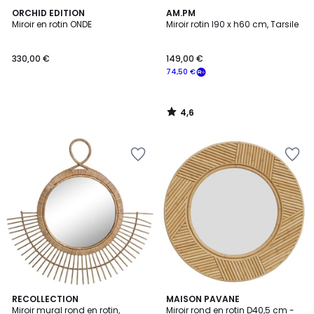
4,6
ORCHID EDITION
AM.PM
/ 5
Miroir en rotin ONDE
Miroir rotin l90 x h60 cm, Tarsile
330,00 €
149,00 €
74,50 €
4,6
/
5
5
RECOLLECTION
MAISON PAVANE
/
Miroir mural rond en rotin,
Miroir rond en rotin D40,5 cm -