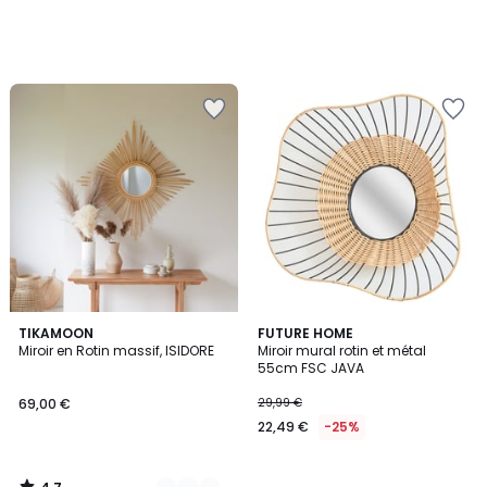
4,7
2
TIKAMOON
FUTURE HOME
/ 5
Miroir en Rotin massif, ISIDORE
Miroir mural rotin et métal
Couleurs
55cm FSC JAVA
69,00 €
29,99 €
22,49 €
-25%