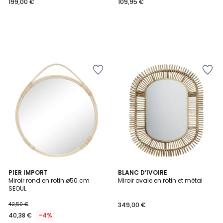
199,00 €
109,95 €
PIER IMPORT
BLANC D’IVOIRE
Miroir rond en rotin ø50 cm
Miroir ovale en rotin et métal
SEOUL
42,50 €
349,00 €
40,38 €
-4%