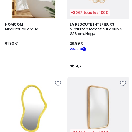
-30€* tous les 100€
4,2
HOMCOM
LA REDOUTE INTERIEURS
/ 5
Miroir mural arqué
Miroir rotin forme fleur double
Ø36 cm, Nogu
61,90 €
29,99 €
20,99 €
4,2
/
5