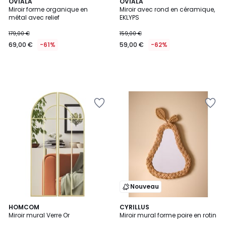
OVIALA
OVIALA
Miroir forme organique en
Miroir avec rond en céramique,
métal avec relief
EKLYPS
179,00 €
159,00 €
69,00 €
-61%
59,00 €
-62%
Nouveau
HOMCOM
CYRILLUS
Miroir mural Verre Or
Miroir mural forme poire en rotin