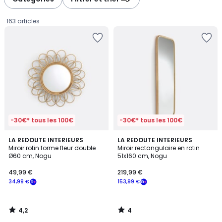
gauche
droite
163 articles
-30€* tous les 100€
-30€* tous les 100€
4,2
4
LA REDOUTE INTERIEURS
LA REDOUTE INTERIEURS
/ 5
/
Miroir rotin forme fleur double
Miroir rectangulaire en rotin
5
Ø60 cm, Nogu
51x160 cm, Nogu
49,99
49,99 €
219,99 €
€
34,99 €
153,99 €
souscrivez
à
notre
4,2
4
programme
/
/
5
5