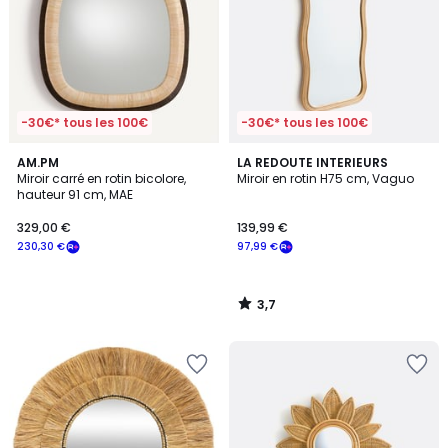
-30€* tous les 100€
-30€* tous les 100€
3,7
AM.PM
LA REDOUTE INTERIEURS
/ 5
Miroir carré en rotin bicolore,
Miroir en rotin H75 cm, Vaguo
hauteur 91 cm, MAE
329,00 €
139,99 €
230,30 €
97,99 €
3,7
/
5