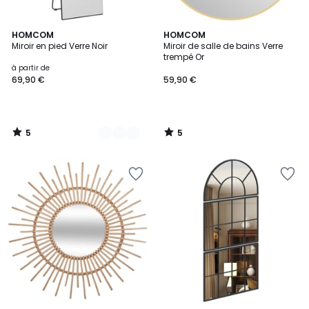
5
5
2
HOMCOM
HOMCOM
/
/
Miroir en pied Verre Noir
Miroir de salle de bains Verre
Couleurs
5
5
trempé Or
à partir de
69,90 €
59,90 €
5
5
/
/
5
5