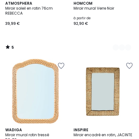
5
ATMOSPHERA
2
HOMCOM
/
Miroir soleil en rotin 76cm
Miroir mural Verre Noir
Couleurs
5
REBECCA
à partir de
39,99 €
92,90 €
5
/
5
WADIGA
INSPIRE
Miroir mural rotin tressé
Miroir encadré en rotin, JACINTE