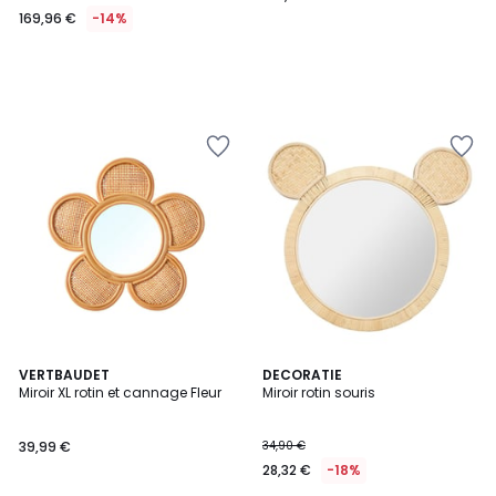
169,96 €
-14%
VERTBAUDET
DECORATIE
Miroir XL rotin et cannage Fleur
Miroir rotin souris
39,99 €
34,90 €
28,32 €
-18%