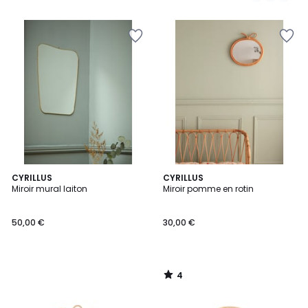
5
4
CYRILLUS
CYRILLUS
/
Miroir mural laiton
Miroir pomme en rotin
5
50,00 €
30,00 €
4
/
5