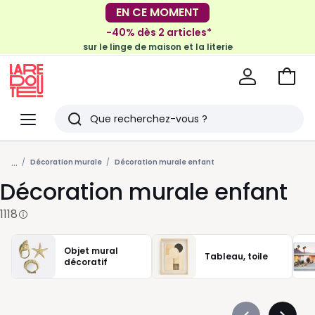
-40% dès 2 articles*
sur le linge de maison et la literie
EN CE MOMENT
-30€ tous les 100€*
sur le meuble & la déco
Voir
mon
La
panie
Redoute
Menu
Rechercher
Derniers
...
articles
Décoration murale
Décoration murale enfant
Décoration murale enfant
vus
1118
Objet mural
Tableau, toile
décoratif