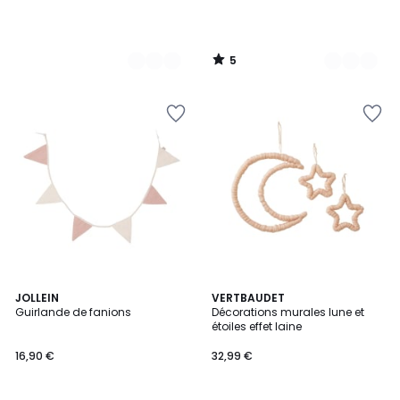
5
/
5
3
JOLLEIN
VERTBAUDET
Guirlande de fanions
Décorations murales lune et
Couleurs
étoiles effet laine
16,90 €
32,99 €