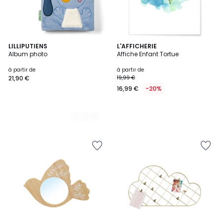
2
LILLIPUTIENS
L'AFFICHERIE
Album photo
Affiche Enfant Tortue
Couleurs
à partir de
à partir de
21,90 €
19,99 €
16,99 €
-20%