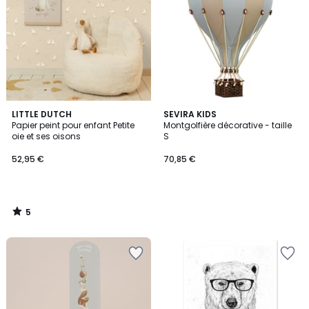
5
LITTLE DUTCH
SEVIRA KIDS
/
Papier peint pour enfant Petite
Montgolfière décorative - taille
5
oie et ses oisons
S
52,95 €
70,85 €
5
/
5