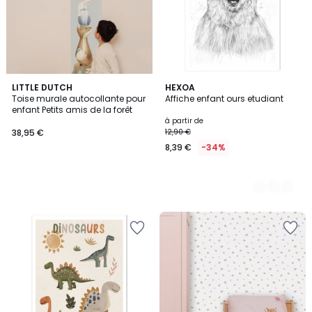
LITTLE DUTCH
3
HEXOA
Toise murale autocollante pour
Affiche enfant ours etudiant
Couleurs
enfant Petits amis de la forêt
à partir de
38,95 €
12,90 €
8,39 €
-34%