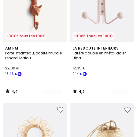
-30€* tous les 100€
-30€* tous les 100€
4,4
4,2
2
AM.PM
3
LA REDOUTE INTERIEURS
/ 5
/ 5
Porte-manteau, patère murale
Patère double en métal acier,
Couleurs
Couleurs
renard, Malou
Hiba
22,00 €
12,99 €
15,43 €
9,14 €
4,4
4,2
/
/
5
5