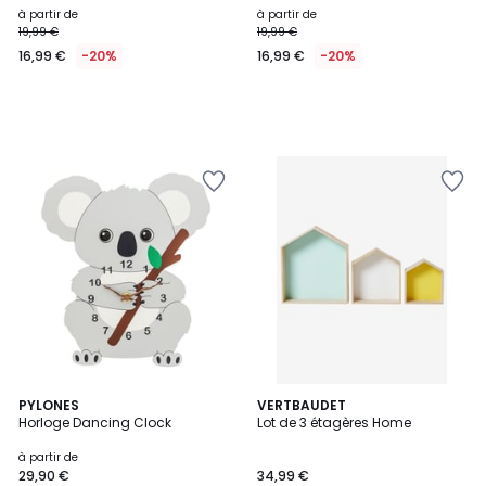
à partir de
à partir de
19,99 €
19,99 €
16,99 €
-20%
16,99 €
-20%
5
4
PYLONES
2
VERTBAUDET
/
Horloge Dancing Clock
Lot de 3 étagères Home
Couleurs
Couleurs
5
à partir de
29,90 €
34,99 €