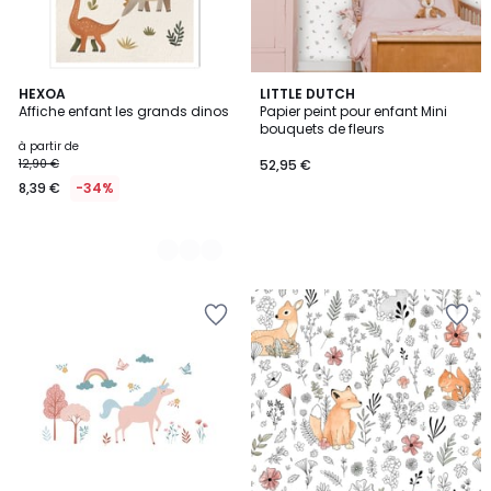
3
HEXOA
LITTLE DUTCH
Affiche enfant les grands dinos
Papier peint pour enfant Mini
Couleurs
bouquets de fleurs
à partir de
12,90 €
52,95 €
8,39 €
-34%