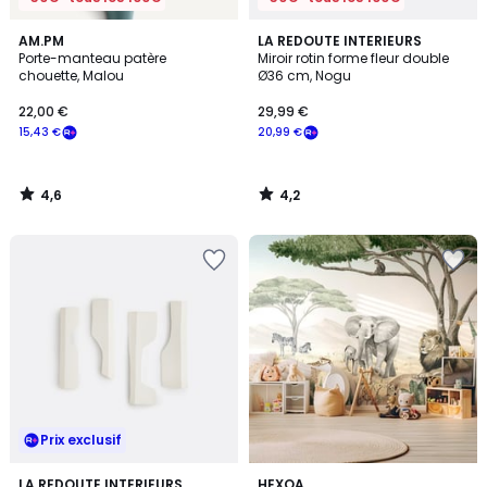
4,6
4,2
AM.PM
LA REDOUTE INTERIEURS
/ 5
/ 5
Porte-manteau patère
Miroir rotin forme fleur double
chouette, Malou
Ø36 cm, Nogu
22,00 €
29,99 €
15,43 €
20,99 €
4,6
4,2
/
/
5
5
Prix exclusif
LA REDOUTE INTERIEURS
HEXOA