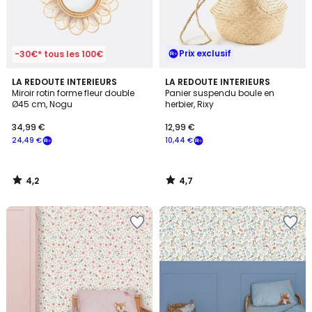
Prix exclusif
-30€* tous les 100€
4,2
4,7
LA REDOUTE INTERIEURS
LA REDOUTE INTERIEURS
/ 5
/ 5
Miroir rotin forme fleur double
Panier suspendu boule en
Ø45 cm, Nogu
herbier, Rixy
34,99 €
12,99 €
24,49 €
10,44 €
4,2
4,7
/
/
5
5