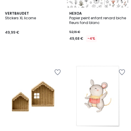
VERTBAUDET
HEXOA
Stickers XL licorne
Papier peint enfant renard biche
fleurs fond blanc
49,99 €
52,16 €
49,68 €
-4%