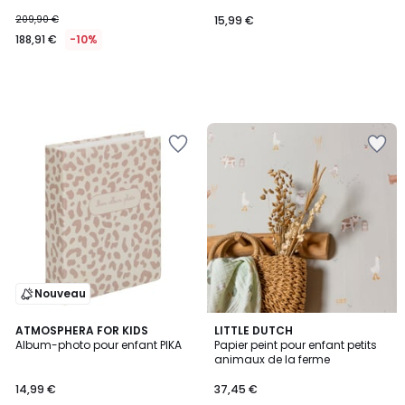
209,90 €
15,99 €
188,91 €
-10%
Nouveau
2
ATMOSPHERA FOR KIDS
LITTLE DUTCH
Album-photo pour enfant PIKA
Papier peint pour enfant petits
Couleurs
animaux de la ferme
14,99 €
37,45 €