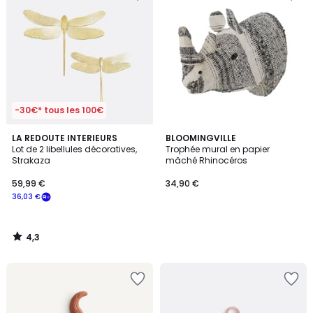
-30€* tous les 100€
4,3
LA REDOUTE INTERIEURS
BLOOMINGVILLE
/ 5
Lot de 2 libellules décoratives,
Trophée mural en papier
Strakaza
mâché Rhinocéros
59,99 €
34,90 €
36,03 €
4,3
/
5