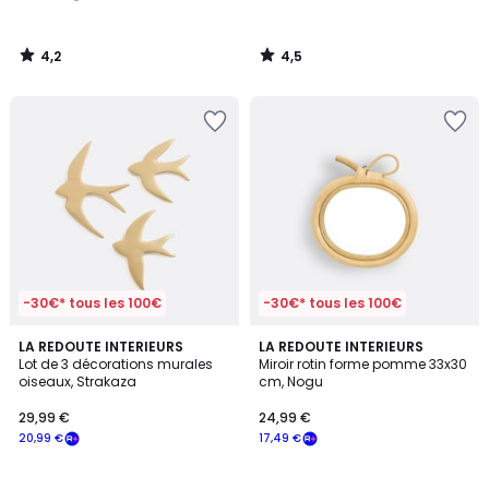
à
notre
4,2
4,5
programme
/
/
5
5
pour
payer
à
la
place
139,63
€.
-30€* tous les 100€
-30€* tous les 100€
4,8
4,4
LA REDOUTE INTERIEURS
LA REDOUTE INTERIEURS
/ 5
/ 5
Lot de 3 décorations murales
Miroir rotin forme pomme 33x30
oiseaux, Strakaza
cm, Nogu
29,99 €
24,99 €
20,99 €
17,49 €