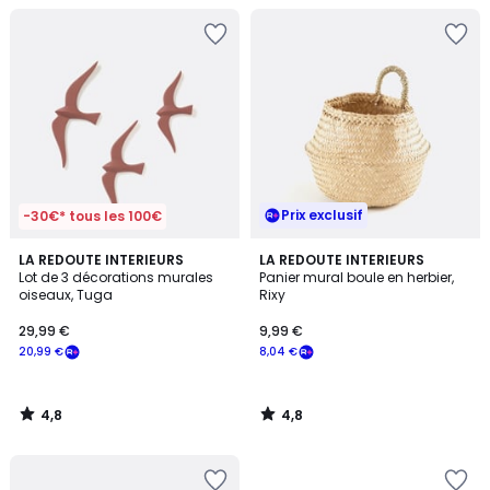
Prix exclusif
-30€* tous les 100€
4,8
4,8
LA REDOUTE INTERIEURS
LA REDOUTE INTERIEURS
/ 5
/ 5
Lot de 3 décorations murales
Panier mural boule en herbier,
oiseaux, Tuga
Rixy
29,99 €
9,99 €
20,99 €
8,04 €
4,8
4,8
/
/
5
5