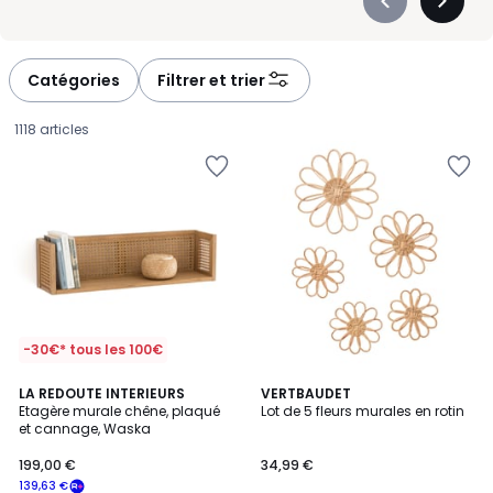
Précédent
Suivan
-
-
défiler
défiler
à
à
Catégories
Filtrer et trier
gauche
droite
1118 articles
-30€* tous les 100€
4,2
4,5
LA REDOUTE INTERIEURS
VERTBAUDET
/ 5
/ 5
Etagère murale chêne, plaqué
Lot de 5 fleurs murales en rotin
et cannage, Waska
199,00
199,00 €
34,99 €
€
139,63 €
souscrivez