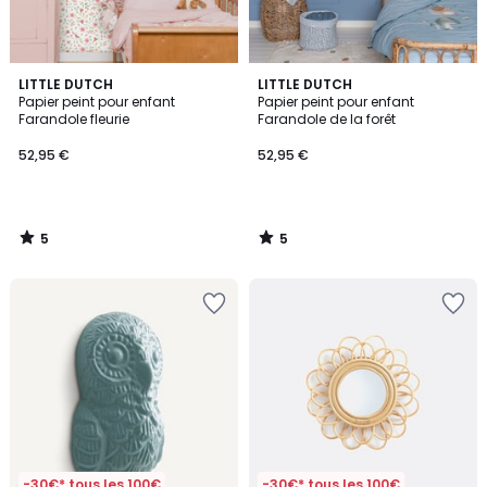
5
5
LITTLE DUTCH
LITTLE DUTCH
/
/
Papier peint pour enfant
Papier peint pour enfant
5
5
Farandole fleurie
Farandole de la forêt
52,95 €
52,95 €
5
5
/
/
5
5
-30€* tous les 100€
-30€* tous les 100€