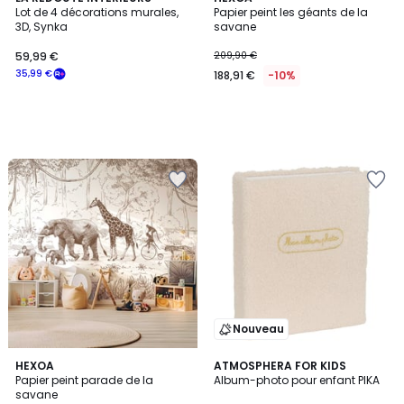
Lot de 4 décorations murales,
Papier peint les géants de la
3D, Synka
savane
59,99 €
209,90 €
35,99 €
188,91 €
-10%
Nouveau
HEXOA
ATMOSPHERA FOR KIDS
Papier peint parade de la
Album-photo pour enfant PIKA
savane