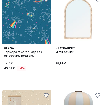
HEXOA
VERTBAUDET
Papier peint enfant espace
Miroir boulier
dinosaures fond bleu
52,16 €
29,99 €
49,68 €
-4%