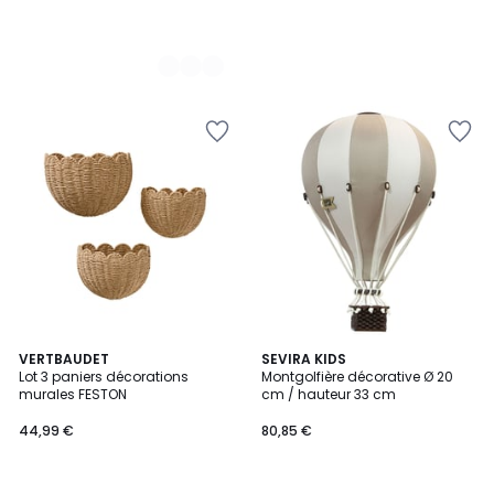
VERTBAUDET
3
SEVIRA KIDS
Lot 3 paniers décorations
Montgolfière décorative Ø 20
Couleurs
murales FESTON
cm / hauteur 33 cm
44,99 €
80,85 €