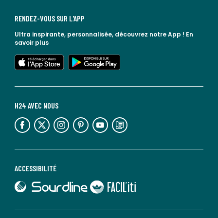
RENDEZ-VOUS SUR L'APP
Ultra inspirante, personnalisée, découvrez notre App !
En
savoir plus
lien vers l'app store
lien vers google play
H24 AVEC NOUS
lien vers l'espace réseaux sociaux
lien vers l'espace réseaux sociaux
lien vers l'espace réseaux sociaux
lien vers l'espace réseaux sociaux
lien vers l'espace réseaux sociaux
lien vers le blog la redoute
ACCESSIBILITÉ
lien vers Sourdline
lien vers Faciliti