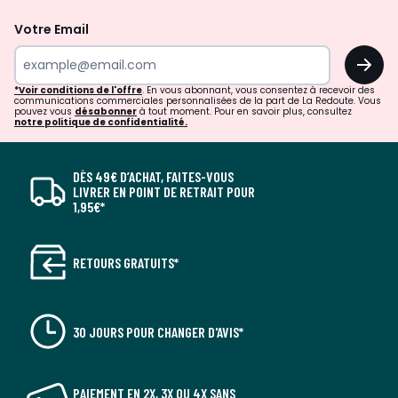
Votre Email
OK
*Voir conditions de l'offre
. En vous abonnant, vous consentez à recevoir des
communications commerciales personnalisées de la part de La Redoute. Vous
pouvez vous
désabonner
à tout moment. Pour en savoir plus, consultez
notre politique de confidentialité.
DÈS 49€ D’ACHAT, FAITES-VOUS
LIVRER EN POINT DE RETRAIT POUR
1,95€*
RETOURS GRATUITS*
30 JOURS POUR CHANGER D'AVIS*
PAIEMENT EN 2X, 3X OU 4X SANS