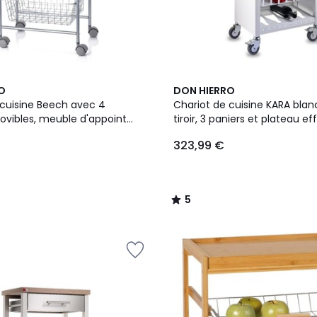
2
5
O
DON HIERRO
Couleurs
/
 cuisine Beech avec 4
Chariot de cuisine KARA bla
5
ovibles, meuble d'appoint
tiroir, 3 paniers et plateau ef
à roulettes, cadre Gris et
323,99 €
tre
5
/
5