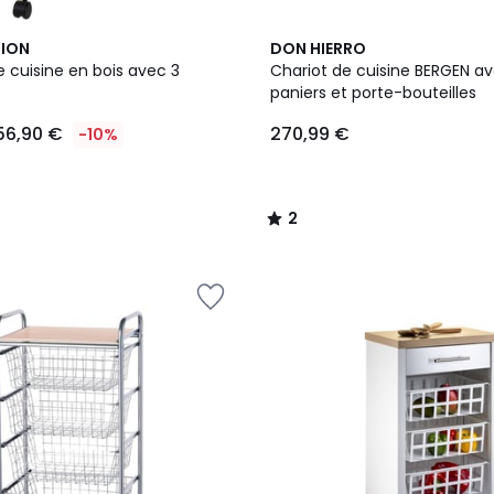
2
2
TION
DON HIERRO
Couleurs
/
 cuisine en bois avec 3
Chariot de cuisine BERGEN ave
5
paniers et porte-bouteilles
56,90 €
270,99 €
-10%
2
/
5