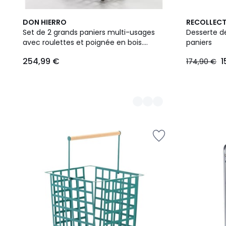
3
DON HIERRO
RECOLLEC
Couleurs
Set de 2 grands paniers multi-usages
Desserte de
avec roulettes et poignée en bois.
paniers
254,99
ZESTA
254,99 €
1
174,90 €
€.