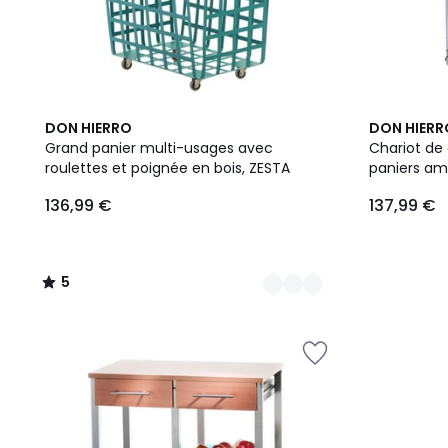
3
5
DON HIERRO
DON HIERR
Couleurs
/
Grand panier multi-usages avec
Chariot de
5
roulettes et poignée en bois, ZESTA
paniers am
polyvalent 
136,99 €
137,99 €
plateau Hê
5
/
5