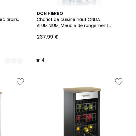
4
DON HIERRO
/
c tiroirs,
Chariot de cuisine haut ONDA
5
ALUMINIUM, Meuble de rangement
multifonction avec paniers, tiroir et
237,99 €
porte-bouteilles
4
/
5