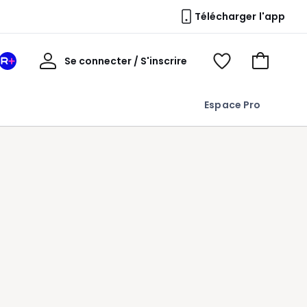
Télécharger l'app
Mon
Se connecter / S'inscrire
Mon
Voir
Voir
compte
espace
mes
mon
La
favoris
panier
Espace Pro
Redoute
+