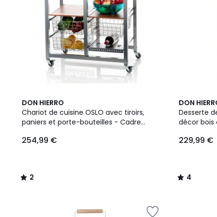
2
4
DON HIERRO
DON HIERR
/
/
Chariot de cuisine OSLO avec tiroirs,
Desserte d
5
5
paniers et porte-bouteilles - Cadre
décor bois 
couleur aluminium et plateau effet
inox et 3 
254,99 €
229,99 €
noyer
2
4
/
/
5
5