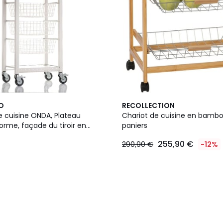
O
RECOLLECTION
e cuisine ONDA, Plateau
Chariot de cuisine en bamb
orme, façade du tiroir en
paniers
paniers de rangement
255,90 €
290,90 €
-12%