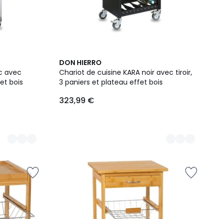
2
DON HIERRO
Couleurs
nc avec
Chariot de cuisine KARA noir avec tiroir,
fet bois
3 paniers et plateau effet bois
323,99 €