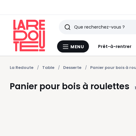
Rechercher
Derniers
Prêt-à-rentrer
MENU
Menu
articles
La
Redoute
vus
La Redoute
Table
Desserte
Panier pour bois à rou
Panier pour bois à roulettes