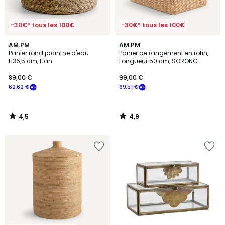
-30€* tous les 100€
-30€* tous les 100€
4,5
4,9
AM.PM
AM.PM
/ 5
/ 5
Panier rond jacinthe d'eau
Panier de rangement en rotin,
H36,5 cm, Lian
Longueur 50 cm, SORONG
89,00 €
99,00 €
62,62 €
69,51 €
4,5
4,9
/
/
5
5