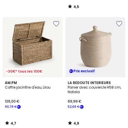
notre
4,5
programme
/
5
pour
payer
à
la
place
17,49
€.
Prix exclusif
-30€* tous les 100€
4,7
4,9
AM.PM
LA REDOUTE INTERIEURS
/ 5
/ 5
Coffre jacinthe d'eau, Lilou
Panier avec couvercle H58 cm,
Natala
129,00 €
69,99 €
90,78 €
52,68 €
4,7
4,9
/
/