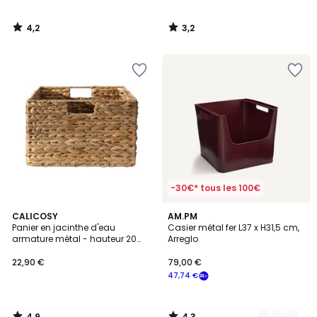
4,2
3,2
/
/
5
5
-30€* tous les 100€
4,9
4,3
CALICOSY
5
AM.PM
/ 5
/ 5
Panier en jacinthe d'eau
Casier métal fer L37 x H31,5 cm,
Couleurs
armature métal - hauteur 20
Arreglo
cm
22,90 €
79,00 €
47,74 €
4,9
4,3