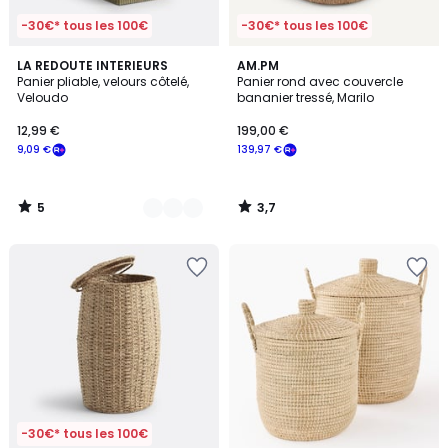
-30€* tous les 100€
-30€* tous les 100€
5
3,7
2
LA REDOUTE INTERIEURS
AM.PM
/
/ 5
Panier pliable, velours côtelé,
Panier rond avec couvercle
Couleurs
5
Veloudo
bananier tressé, Marilo
12,99 €
199,00 €
9,09 €
139,97 €
5
3,7
/
/
5
5
-30€* tous les 100€