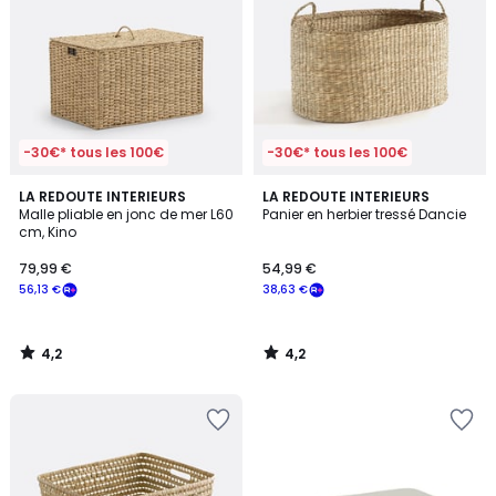
-30€* tous les 100€
-30€* tous les 100€
4,2
4,2
LA REDOUTE INTERIEURS
LA REDOUTE INTERIEURS
/ 5
/ 5
Malle pliable en jonc de mer L60
Panier en herbier tressé Dancie
cm, Kino
79,99 €
54,99 €
56,13 €
38,63 €
4,2
4,2
/
/
5
5