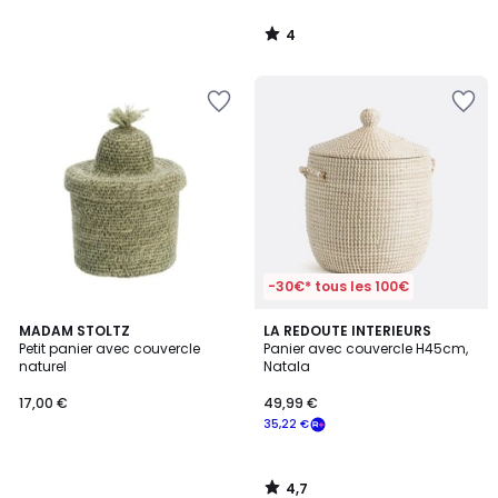
4
/
5
-30€* tous les 100€
4,7
MADAM STOLTZ
LA REDOUTE INTERIEURS
/ 5
Petit panier avec couvercle
Panier avec couvercle H45cm,
naturel
Natala
17,00 €
49,99 €
35,22 €
4,7
/