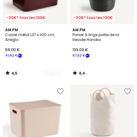
-30€* tous les 100€
-30€* tous les 100€
4,5
4,4
4
AM.PM
AM.PM
/ 5
/ 5
Casier métal L37 x H20 cm,
Panier à linge paille de riz
Couleurs
Arreglo
tressée Honoka
59,00 €
139,00 €
41,42 €
97,62 €
4,5
4,4
/
/
5
5