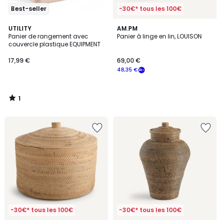
Best-seller
-30€* tous les 100€
1
UTILITY
AM.PM
/
Panier de rangement avec
Panier à linge en lin, LOUISON
5
couvercle plastique EQUIPMENT
17,99 €
69,00 €
48,35 €
1
/
5
-30€* tous les 100€
-30€* tous les 100€