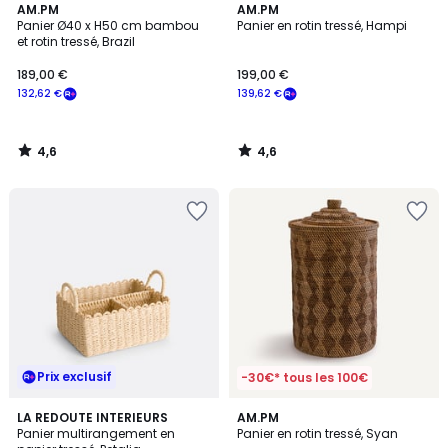
4,6
4,6
AM.PM
AM.PM
/ 5
/ 5
Panier Ø40 x H50 cm bambou
Panier en rotin tressé, Hampi
et rotin tressé, Brazil
189,00 €
199,00 €
132,62 €
139,62 €
4,6
4,6
/
/
5
5
Prix exclusif
-30€* tous les 100€
3,9
LA REDOUTE INTERIEURS
AM.PM
/ 5
Panier multirangement en
Panier en rotin tressé, Syan