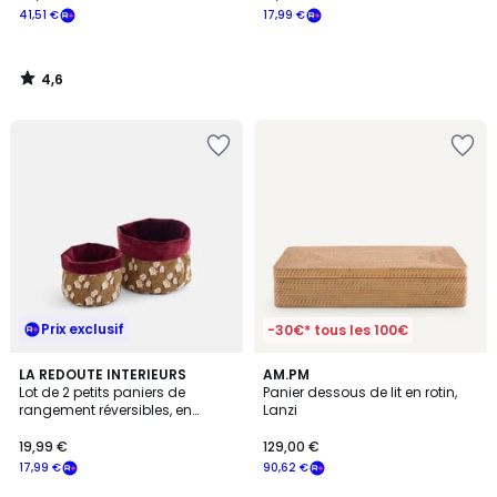
41,51 €
17,99 €
4,6
/
5
Prix exclusif
-30€* tous les 100€
4
LA REDOUTE INTERIEURS
AM.PM
/
Lot de 2 petits paniers de
Panier dessous de lit en rotin,
5
rangement réversibles, en
Lanzi
coton, DESTELLO
19,99 €
129,00 €
17,99 €
90,62 €