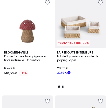
-30€* tous les 100€
5
BLOOMINGVILLE
LA REDOUTE INTERIEURS
/
Panier forme champignon en
Lot de 3 paniers en corde de
5
fibre naturelle - Corintha
papier, Papeli
159,00 €
29,99 €
20,99 €
140,50 €
-11%
5
/
5