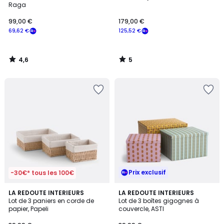
5
Raga
99,00 €
179,00 €
69,62 €
125,52 €
4,6
5
/
/
5
5
Prix exclusif
-30€* tous les 100€
4,2
4
LA REDOUTE INTERIEURS
LA REDOUTE INTERIEURS
/ 5
/
Lot de 3 paniers en corde de
Lot de 3 boîtes gigognes à
5
papier, Papeli
couvercle, ASTI