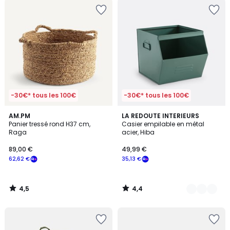
-30€* tous les 100€
-30€* tous les 100€
4,5
4,4
AM.PM
5
LA REDOUTE INTERIEURS
/ 5
/ 5
Panier tressé rond H37 cm,
Casier empilable en métal
Couleurs
Raga
acier, Hiba
89,00 €
49,99 €
62,62 €
35,13 €
4,5
4,4
/
/
5
5