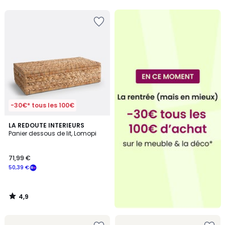
5
5
-30€* tous les 100€
4,9
LA REDOUTE INTERIEURS
/ 5
Panier dessous de lit, Lomopi
71,99 €
50,39 €
4,9
/
5