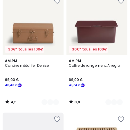
-30€* tous les 100€
-30€* tous les 100€
4,5
3,9
2
AM.PM
5
AM.PM
/ 5
/ 5
Cantine métal fer, Denise
Coffre de rangement, Arreglo
Couleurs
Couleurs
69,00 €
69,00 €
48,43 €
41,74 €
4,5
3,9
/
/
5
5