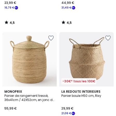
23,99 €
44,99 €
16,79 €
31,49 €
4,5
4,5
/
/
5
5
-30€* tous les 100€
4,8
MONOPRIX
LA REDOUTE INTERIEURS
/ 5
Panier de rangement tressé,
Panier boule H50 cm, Rixy
36x41cm / 42X52cm, en jonc de
mer et coton
55,99 €
29,99 €
21,06 €