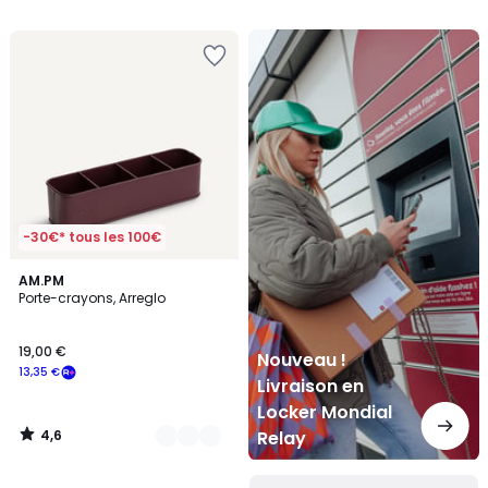
5
Nouveau
!
Livraison
en
Locker
Mondial
Relay
-30€* tous les 100€
4,6
5
AM.PM
/ 5
Porte-crayons, Arreglo
Couleurs
19,00 €
Nouveau !
13,35 €
Livraison en
Locker Mondial
4,6
Relay
/
5