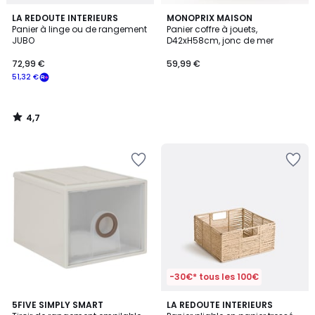
4,7
LA REDOUTE INTERIEURS
MONOPRIX MAISON
/ 5
Panier à linge ou de rangement
Panier coffre à jouets,
JUBO
D42xH58cm, jonc de mer
72,99 €
59,99 €
51,32 €
4,7
/
5
-30€* tous les 100€
4
5FIVE SIMPLY SMART
LA REDOUTE INTERIEURS