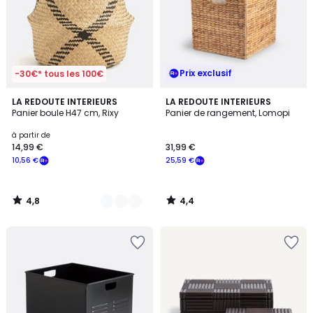
Prix exclusif
-30€* tous les 100€
4,8
4,4
2
LA REDOUTE INTERIEURS
LA REDOUTE INTERIEURS
/ 5
/ 5
Panier boule H47 cm, Rixy
Panier de rangement, Lomopi
Couleurs
à partir de
14,99 €
31,99 €
10,56 €
25,59 €
4,8
4,4
/
/
5
5