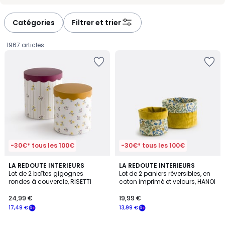
-
-
défiler
défiler
à
à
Catégories
Filtrer et trier
gauche
droite
1967 articles
-30€* tous les 100€
-30€* tous les 100€
4,5
LA REDOUTE INTERIEURS
LA REDOUTE INTERIEURS
/ 5
Lot de 2 boîtes gigognes
Lot de 2 paniers réversibles, en
rondes à couvercle, RISETTI
coton imprimé et velours, HANOI
24,99
24,99 €
19,99 €
€
17,49 €
13,99 €
souscrivez
à