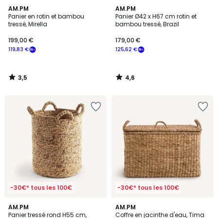
3,5
4,6
AM.PM
AM.PM
/ 5
/ 5
Panier en rotin et bambou
Panier Ø42 x H67 cm rotin et
tressé, Mirella
bambou tressé, Brazil
199,00 €
179,00 €
119,83 €
125,62 €
3,5
4,6
/
/
5
5
-30€* tous les 100€
-30€* tous les 100€
4,6
5
AM.PM
AM.PM
/ 5
/
Panier tressé rond H55 cm,
Coffre en jacinthe d'eau, Tima