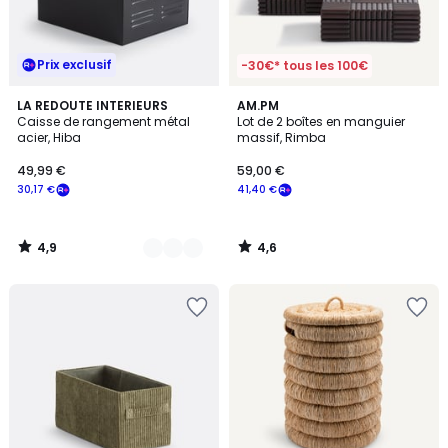
Prix exclusif
-30€* tous les 100€
4,9
4,6
2
LA REDOUTE INTERIEURS
AM.PM
/ 5
/ 5
Caisse de rangement métal
Lot de 2 boîtes en manguier
Couleurs
acier, Hiba
massif, Rimba
49,99 €
59,00 €
30,17 €
41,40 €
4,9
4,6
/
/
5
5