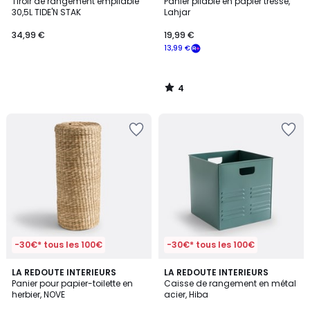
/
Tiroir de rangement empilable
Panier pliable en papier tressé,
5
30,5L TIDE'N STAK
Lahjar
34,99 €
19,99 €
13,99 €
4
/
5
-30€* tous les 100€
-30€* tous les 100€
4,5
4,5
LA REDOUTE INTERIEURS
LA REDOUTE INTERIEURS
/ 5
/ 5
Panier pour papier-toilette en
Caisse de rangement en métal
herbier, NOVE
acier, Hiba