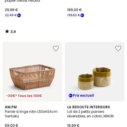
papier tressé, Petalia
29,99 €
199,00 €
22,49 €
139,62 €
3,9
/
5
Prix exclusif
-30€* tous les 100€
4,6
AM.PM
LA REDOUTE INTERIEURS
/ 5
Panier à linge rotin L50xH24cm
Lot de 2 petits paniers
Sentaku
réversibles, en coton, NINON
59,00 €
19,99 €