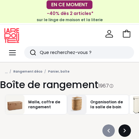
-40% dès 2 articles*
EN CE MOMENT
sur le linge de maison et la literie
-30€ tous les 100€*
sur le meuble & la déco
Voir
mon
La
panie
Redoute
Menu
Rechercher
Derniers
...
articles
Rangement déco
Panier, boîte
Boîte de rangement
vus
1967
Malle, coffre de
Organisation de
rangement
la salle de bain
Précédent
Suivan