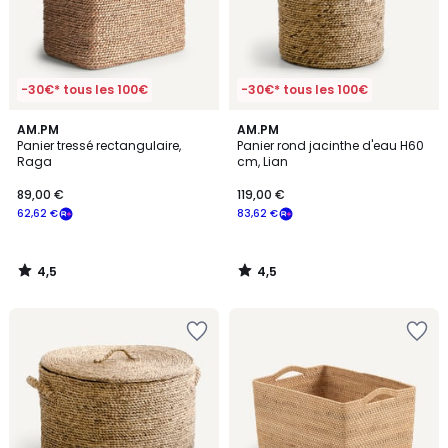
-30€* tous les 100€
-30€* tous les 100€
4,5
4,5
AM.PM
AM.PM
/ 5
/ 5
Panier tressé rectangulaire,
Panier rond jacinthe d'eau H60
Raga
cm, Lian
89,00 €
119,00 €
62,62 €
83,62 €
4,5
4,5
/
/
5
5