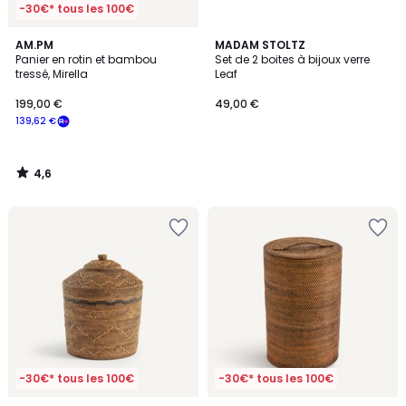
-30€* tous les 100€
4,6
AM.PM
MADAM STOLTZ
/ 5
Panier en rotin et bambou
Set de 2 boites à bijoux verre
tressé, Mirella
Leaf
199,00 €
49,00 €
139,62 €
4,6
/
5
-30€* tous les 100€
-30€* tous les 100€