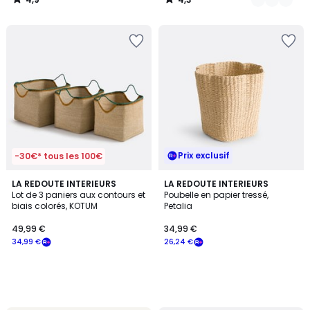
/
/
5
5
Prix exclusif
-30€* tous les 100€
LA REDOUTE INTERIEURS
LA REDOUTE INTERIEURS
Lot de 3 paniers aux contours et
Poubelle en papier tressé,
biais colorés, KOTUM
Petalia
49,99 €
34,99 €
34,99 €
26,24 €