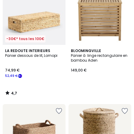
-30€* tous les 100€
4,7
LA REDOUTE INTERIEURS
BLOOMINGVILLE
/ 5
Panier dessous de lit, Lomopi
Panier à linge rectangulaire en
bambou Aden
74,99 €
149,00 €
52,49 €
4,7
/
5