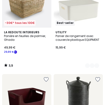
-30€* tous les 100€
Best-seller
3,5
LA REDOUTE INTERIEURS
4
UTILITY
/ 5
Panière en feuilles de palmier,
Panier de rangement avec
Couleurs
Ghada
couvercle plastique EQUIPMENT
49,99 €
15,99 €
29,99 €
3,5
/
5