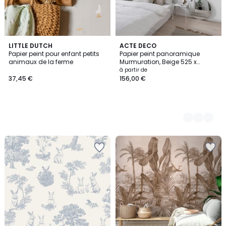
LITTLE DUTCH
3
ACTE DECO
Papier peint pour enfant petits
Papier peint panoramique
Couleurs
animaux de la ferme
Murmuration, Beige 525 x
250cm
à partir de
37,45 €
156,00 €