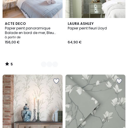
5
4
ACTE DECO
LAURA ASHLEY
/
Papier peint panoramique
Papier peint fleuri Lloyd
Couleurs
5
Balade en bord de mer, Bleu
225 x 250cm
à partir de
156,00 €
64,90 €
5
/
5