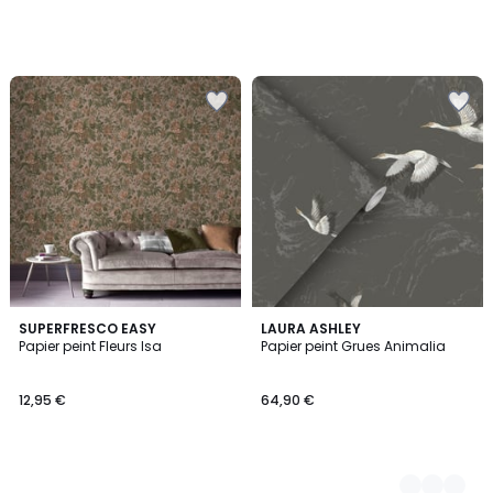
SUPERFRESCO EASY
2
LAURA ASHLEY
Papier peint Fleurs Isa
Papier peint Grues Animalia
Couleurs
12,95 €
64,90 €