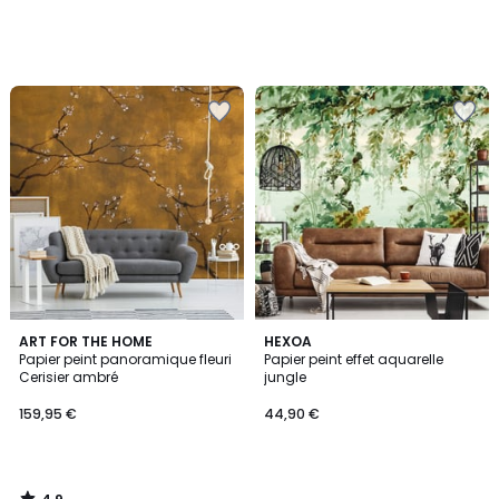
4,9
ART FOR THE HOME
HEXOA
/ 5
Papier peint panoramique fleuri
Papier peint effet aquarelle
Cerisier ambré
jungle
159,95 €
44,90 €