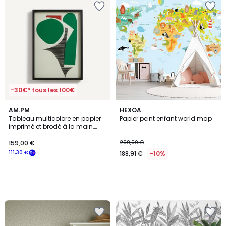
-30€* tous les 100€
AM.PM
HEXOA
Tableau multicolore en papier
Papier peint enfant world map
imprimé et brodé à la main,
AZIO
159,00 €
209,90 €
111,30 €
188,91 €
-10%