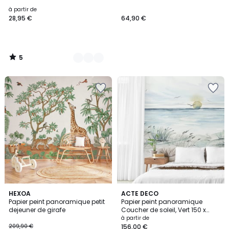
5
à partir de
28,95 €
64,90 €
5
/
5
5
HEXOA
5
ACTE DECO
/
Papier peint panoramique petit
Papier peint panoramique
Couleurs
5
dejeuner de girafe
Coucher de soleil, Vert 150 x
250cm
à partir de
209,90 €
156,00 €