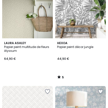
5
LAURA ASHLEY
HEXOA
/
Papier peint multitude de fleurs
Papier peint décor jungle
5
Alyssum
64,90 €
44,90 €
5
/
5