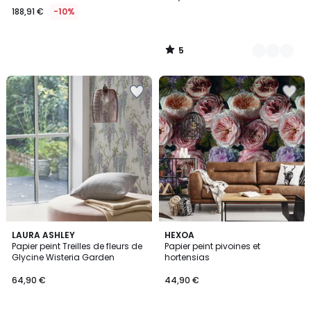
188,91 €
-10%
5
/
5
LAURA ASHLEY
HEXOA
Papier peint Treilles de fleurs de
Papier peint pivoines et
Glycine Wisteria Garden
hortensias
64,90 €
44,90 €