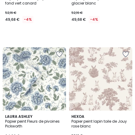
fond vert canard
glacier blanc
52,16 €
52,16 €
49,68 €
-4%
49,68 €
-4%
LAURA ASHLEY
HEXOA
Papier peint Fleurs de pivoines
Papier peint lapin toile de Jouy
Pickworth
rose blanc