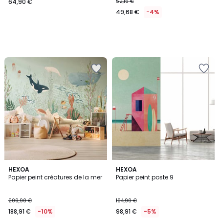
64,90 €
52,16 €
49,68 €
-4%
HEXOA
HEXOA
Papier peint créatures de la mer
Papier peint poste 9
209,90 €
104,90 €
188,91 €
-10%
98,91 €
-5%