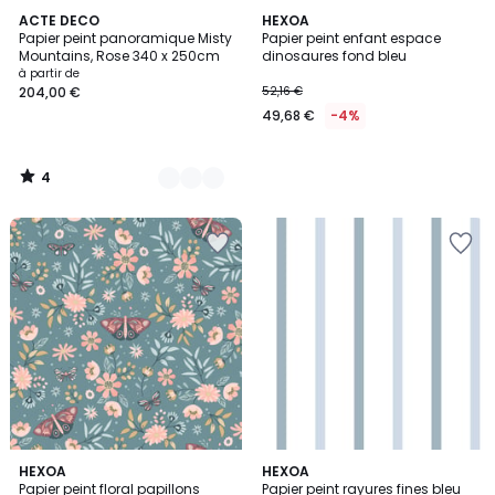
4
5
ACTE DECO
HEXOA
/
Papier peint panoramique Misty
Papier peint enfant espace
Couleurs
5
Mountains, Rose 340 x 250cm
dinosaures fond bleu
à partir de
204,00 €
52,16 €
49,68 €
-4%
4
/
5
HEXOA
HEXOA
Papier peint floral papillons
Papier peint rayures fines bleu