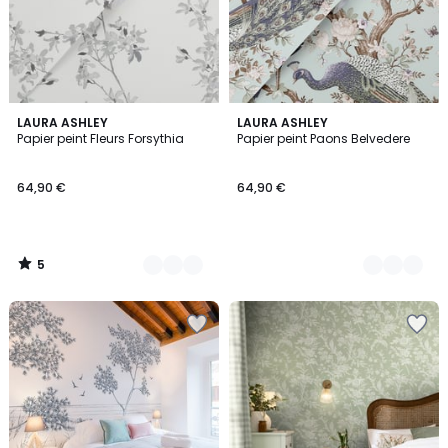
5
2
LAURA ASHLEY
5
LAURA ASHLEY
/
Papier peint Fleurs Forsythia
Papier peint Paons Belvedere
Couleurs
Couleurs
5
64,90 €
64,90 €
5
/
5