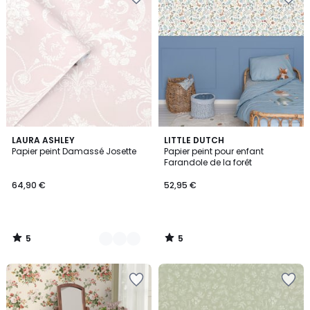
5
5
11
LAURA ASHLEY
LITTLE DUTCH
/
/
Papier peint Damassé Josette
Papier peint pour enfant
Couleurs
5
5
Farandole de la forêt
64,90 €
52,95 €
5
5
/
/
5
5