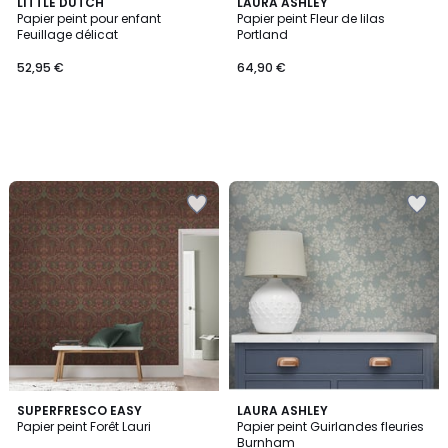
LITTLE DUTCH
LAURA ASHLEY
Papier peint pour enfant
Papier peint Fleur de lilas
Feuillage délicat
Portland
52,95 €
64,90 €
2
SUPERFRESCO EASY
LAURA ASHLEY
Papier peint Forêt Lauri
Papier peint Guirlandes fleuries
Couleurs
Burnham