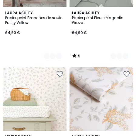
5
5
LAURA ASHLEY
4
LAURA ASHLEY
/
Papier peint Branches de saule
Papier peint Fleurs Magnolia
Couleurs
Couleurs
5
Pussy Willow
Grove
64,90 €
64,90 €
5
/
5