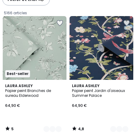
gauche
droite
5166 articles
Best-seller
5
4,8
4
LAURA ASHLEY
5
LAURA ASHLEY
/
/ 5
Papier peint Branches de
Papier peint Jardin d'oiseaux
Couleurs
Couleurs
5
sureau Elderwood
Summer Palace
64,90
64,90 €
64,90 €
€.
5
4,8
/
/
5
5