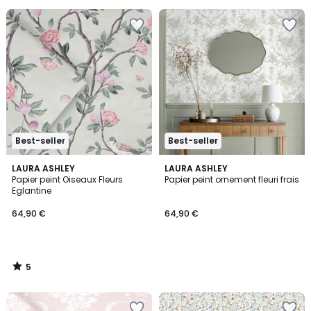
Best-seller
Best-seller
5
LAURA ASHLEY
LAURA ASHLEY
/
Papier peint Oiseaux Fleurs
Papier peint ornement fleuri frais
5
Eglantine
64,90 €
64,90 €
5
/
5