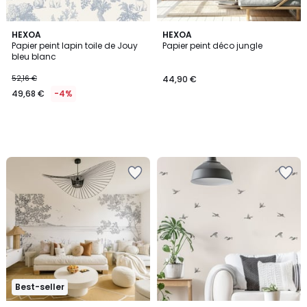
HEXOA
HEXOA
Papier peint lapin toile de Jouy
Papier peint déco jungle
bleu blanc
52,16 €
44,90 €
49,68 €
-4%
Best-seller