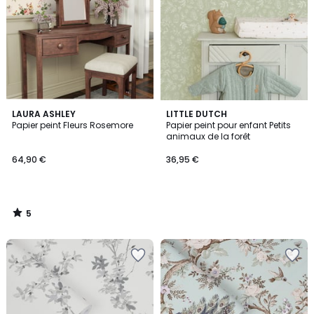
5
LAURA ASHLEY
LITTLE DUTCH
/
Papier peint Fleurs Rosemore
Papier peint pour enfant Petits
5
animaux de la forêt
64,90 €
36,95 €
5
/
5