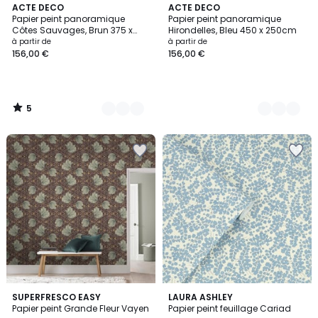
5
5
ACTE DECO
4
ACTE DECO
/
Papier peint panoramique
Papier peint panoramique
Couleurs
Couleurs
5
Côtes Sauvages, Brun 375 x
Hirondelles, Bleu 450 x 250cm
250cm
à partir de
à partir de
156,00 €
156,00 €
5
/
5
5
3
SUPERFRESCO EASY
LAURA ASHLEY
/
Papier peint Grande Fleur Vayen
Papier peint feuillage Cariad
Couleurs