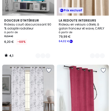
Prix exclusif
4,1
11
DOUCEUR D'INTÉRIEUR
5
LA REDOUTE INTERIEURS
/ 5
Rideau court obscurcissant 90
Rideau en velours côtelé, à
Couleurs
Couleurs
% adapté radiateur
galon fronceur et wave, CARLY
à partir de
à partir de
19,54 €
79,99 €
64,02 €
6,20 €
-68%
4,1
/
5