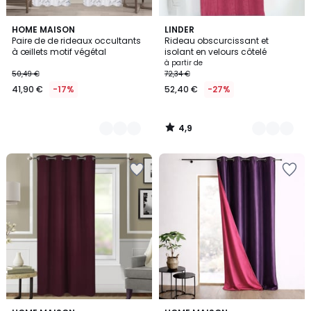
4,9
5
HOME MAISON
7
LINDER
/ 5
Paire de de rideaux occultants
Rideau obscurcissant et
Couleurs
Couleurs
à œillets motif végétal
isolant en velours côtelé
à partir de
50,49 €
72,34 €
41,90 €
-17%
52,40 €
-27%
4,9
/
5