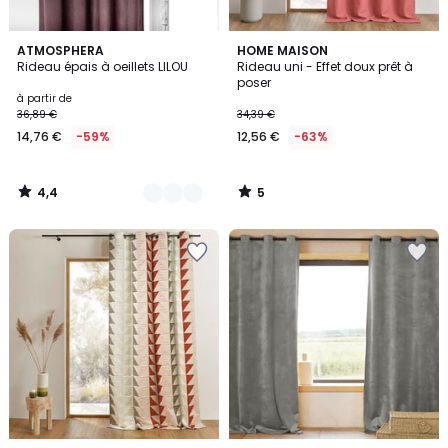
4,4
5
15
ATMOSPHERA
HOME MAISON
/ 5
/
Rideau épais à oeillets LILOU
Rideau uni - Effet doux prêt à
Couleurs
5
poser
à partir de
36,89 €
34,39 €
14,76 €
-59%
12,56 €
-63%
4,4
5
/
/
5
5