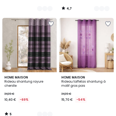
4,7
/
5
5
2
HOME MAISON
HOME MAISON
/
Rideau shantung rayure
Rideau taffetas shantung à
Couleurs
5
chenille
motif gros pois
34,39 €
34,39 €
10,40 €
-69%
15,70 €
-54%
5
/