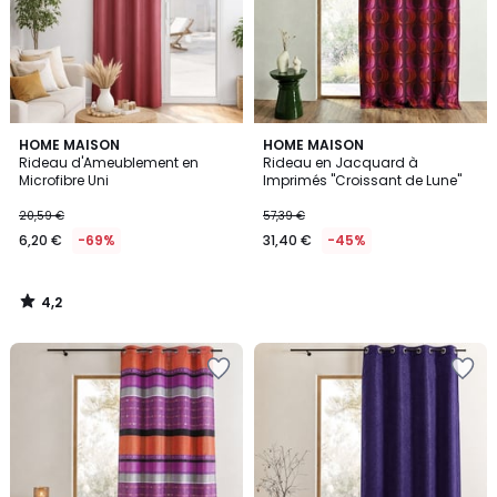
4,2
HOME MAISON
HOME MAISON
/ 5
Rideau d'Ameublement en
Rideau en Jacquard à
Microfibre Uni
Imprimés "Croissant de Lune"
20,59 €
57,39 €
6,20 €
-69%
31,40 €
-45%
4,2
/
5