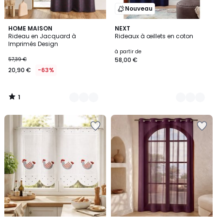
Nouveau
1
4
HOME MAISON
9
NEXT
/
Rideau en Jacquard à
Rideaux à œillets en coton
Couleurs
Couleurs
5
Imprimés Design
à partir de
57,39 €
58,00 €
20,90 €
-63%
1
/
5