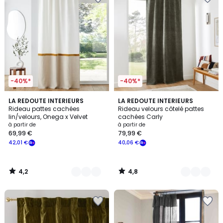
-40%*
-40%*
4,2
4,8
3
LA REDOUTE INTERIEURS
5
LA REDOUTE INTERIEURS
/ 5
/ 5
Rideau pattes cachées
Rideau velours côtelé pattes
Couleurs
Couleurs
lin/velours, Onega x Velvet
cachées Carly
à partir de
à partir de
69,99 €
79,99 €
42,01 €
40,06 €
4,2
4,8
/
/
5
5