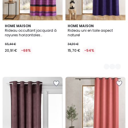
HOME MAISON
2
HOME MAISON
Rideau occultant jacquard à
Rideau uni en toile aspect
Couleurs
rayures horizontales
naturel
graphiques
65,44 €
34,39 €
20,91 €
-68%
15,70 €
-54%