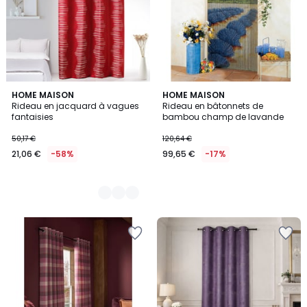
4
HOME MAISON
HOME MAISON
Rideau en jacquard à vagues
Rideau en bâtonnets de
Couleurs
fantaisies
bambou champ de lavande
50,17 €
120,64 €
21,06 €
-58%
99,65 €
-17%