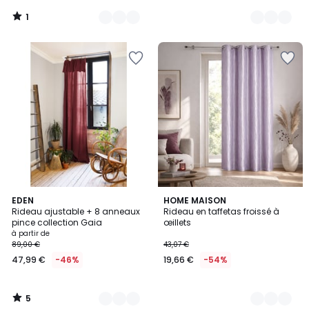
1
/
5
5
18
EDEN
7
HOME MAISON
/
Rideau ajustable + 8 anneaux
Rideau en taffetas froissé à
Couleurs
Couleurs
5
pince collection Gaia
œillets
à partir de
89,00 €
43,07 €
47,99 €
-46%
19,66 €
-54%
5
/