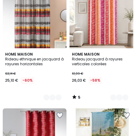
5
2
HOME MAISON
2
HOME MAISON
/
Rideau ethnique en jacquard à
Rideau jacquard à rayures
Couleurs
Couleurs
5
rayures horizontales
verticales colorées
63,14 €
61,99 €
25,10 €
-60%
26,03 €
-58%
5
/
5