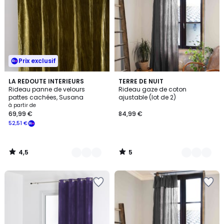
Prix exclusif
4,5
5
4
LA REDOUTE INTERIEURS
12
TERRE DE NUIT
/ 5
/
Rideau panne de velours
Rideau gaze de coton
Couleurs
Couleurs
5
pattes cachées, Susana
ajustable (lot de 2)
à partir de
69,99 €
84,99 €
52,51 €
4,5
5
/
/
5
5