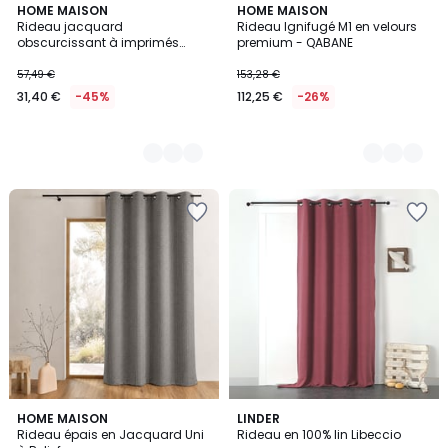
3
HOME MAISON
5
HOME MAISON
Rideau jacquard
Rideau Ignifugé M1 en velours
Couleurs
Couleurs
obscurcissant à imprimés
premium - QABANE
triangulaires
57,49 €
153,28 €
31,40 €
-45%
112,25 €
-26%
2
HOME MAISON
9
LINDER
Rideau épais en Jacquard Uni
Rideau en 100% lin Libeccio
Couleurs
Couleurs