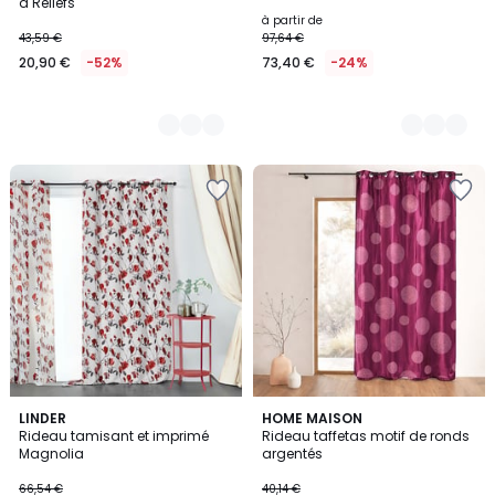
à Reliefs
à partir de
43,59 €
97,64 €
20,90 €
-52%
73,40 €
-24%
5
4
LINDER
7
HOME MAISON
/
/
Rideau tamisant et imprimé
Rideau taffetas motif de ronds
Couleurs
5
5
Magnolia
argentés
66,54 €
40,14 €