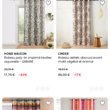
2
HOME MAISON
2
LINDER
Rideau poly-lin imprimé feuilles
Rideau œillets obscurcissant
Couleurs
Couleurs
aquarelle - QABANE
motif végétal et animal
29,70 €
78,59 €
17,75 €
-40%
65,00 €
-17%