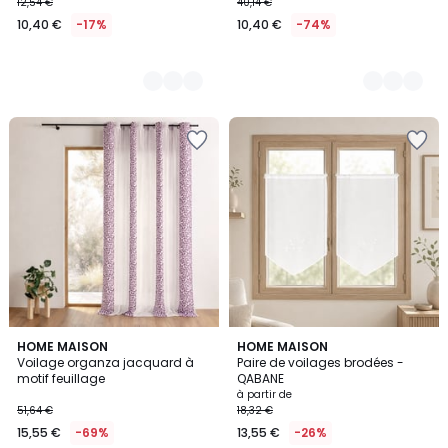
12,54 €
40,14 €
10,40 €
-17%
10,40 €
-74%
2
2
HOME MAISON
3
HOME MAISON
/
Voilage organza jacquard à
Paire de voilages brodées -
Couleurs
Couleurs
5
motif feuillage
QABANE
à partir de
51,64 €
18,32 €
15,55 €
-69%
13,55 €
-26%