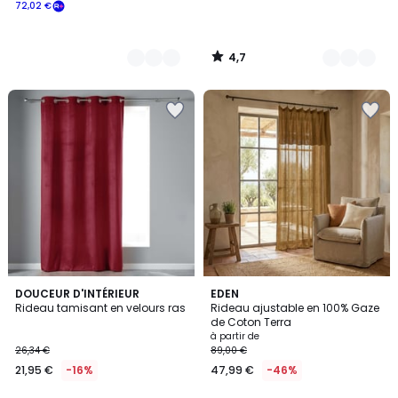
72,02 €
4,7
/
5
1
4
DOUCEUR D'INTÉRIEUR
18
EDEN
/
Rideau tamisant en velours ras
Rideau ajustable en 100% Gaze
Couleurs
Couleurs
5
de Coton Terra
à partir de
26,34 €
89,00 €
21,95 €
-16%
47,99 €
-46%