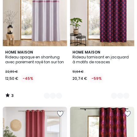
3
2
HOME MAISON
5
HOME MAISON
/
Rideau opaque en shantung
Rideau tamisant en jacquard
Couleurs
Couleurs
5
avec parement rayé ton sur ton
à motifs de rosaces
22,89 €
51,64 €
12,50 €
-45%
20,74 €
-59%
3
/
5