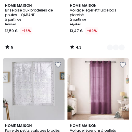
5
4,3
HOME MAISON
5
HOME MAISON
/
/ 5
Brise bise aux broderies de
Voilage léger et fluide bas
Couleurs
5
poules - QABANE
plombé.
à partir de
à partir de
14,20 €
44,74 €
12,50 €
-16%
13,47 €
-69%
5
4,3
/
/
5
5
4
3,3
3
HOME MAISON
6
HOME MAISON
/
/ 5
Paire de petits voilages brodés
Voilage léger uni à œillets