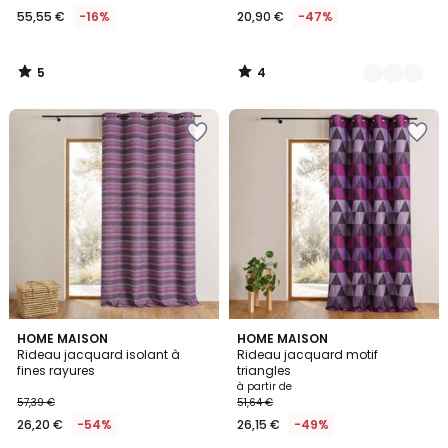
55,55 €
-16%
20,90 €
-47%
5
4
/
/
5
5
4,7
3
HOME MAISON
4
HOME MAISON
/ 5
Rideau jacquard isolant à
Rideau jacquard motif
Couleurs
Couleurs
fines rayures
triangles
à partir de
57,39 €
51,64 €
26,20 €
-54%
26,15 €
-49%