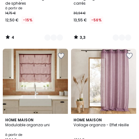
Couleurs
Couleurs
5
de sphères
carrés
à partir de
14,75 €
30,94 €
12,50 €
-15%
13,55 €
-56%
4
3,3
/
/
5
5
5
HOME MAISON
6
HOME MAISON
Modulable organza uni
Voilage organza - Effet résille
Couleurs
Couleurs
à partir de