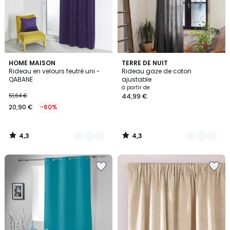
4,3
4,3
10
HOME MAISON
13
TERRE DE NUIT
/ 5
/ 5
Rideau en velours feutré uni -
Rideau gaze de coton
Couleurs
Couleurs
QABANE
ajustable
à partir de
51,64 €
44,99 €
20,90 €
-60%
4,3
4,3
/
/
5
5