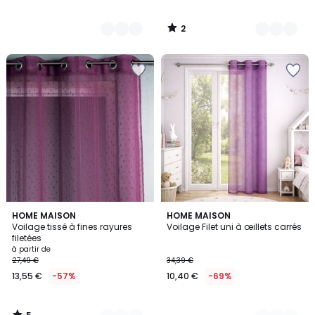
2
/
5
5
6
HOME MAISON
3
HOME MAISON
/
Voilage tissé à fines rayures
Voilage Filet uni à œillets carrés
Couleurs
Couleurs
5
filetées
à partir de
27,49 €
34,39 €
13,55 €
-57%
10,40 €
-69%