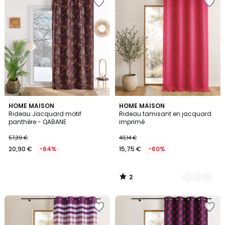
2
HOME MAISON
8
HOME MAISON
/
Rideau Jacquard motif
Rideau tamisant en jacquard
Couleurs
5
panthère - QABANE
imprimé
57,39 €
40,14 €
20,90 €
-64%
15,75 €
-60%
2
/
5