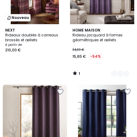
Nouveau
1
NEXT
2
HOME MAISON
/
Rideaux doublés à carreaux
Rideau jacquard à formes
Couleurs
5
brossés et œillets
géométriques et œillets
à partir de
210,00 €
34,39 €
15,65 €
-54%
1
/
5