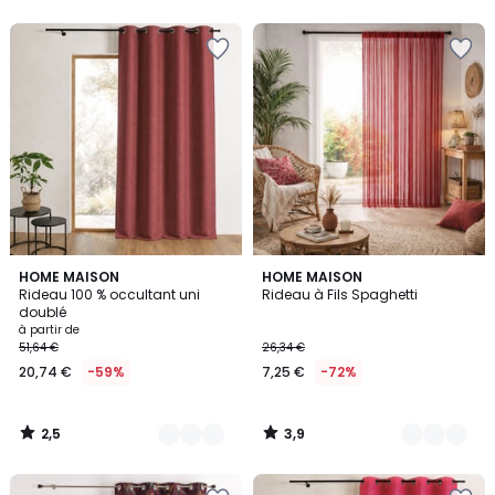
5
2,5
3,9
2
HOME MAISON
2
HOME MAISON
/ 5
/ 5
Rideau 100 % occultant uni
Rideau à Fils Spaghetti
Couleurs
Couleurs
doublé
à partir de
51,64 €
26,34 €
20,74 €
-59%
7,25 €
-72%
2,5
3,9
/
/
5
5