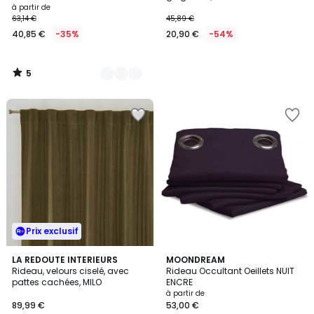
à partir de
63,14 €
45,89 €
40,85 €
-35%
20,90 €
-54%
5
/
5
Prix exclusif
4,7
3
LA REDOUTE INTERIEURS
25
MOONDREAM
/ 5
Rideau, velours ciselé, avec
Rideau Occultant Oeillets NUIT
Couleurs
Couleurs
pattes cachées, MILO
ENCRE
à partir de
89,99 €
53,00 €