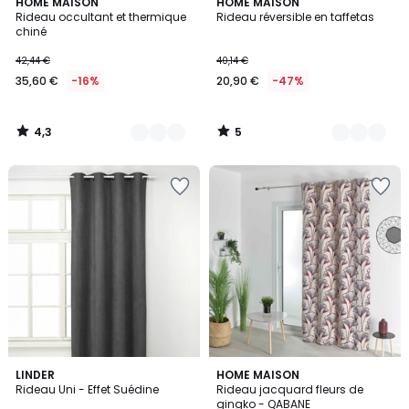
4,3
5
2
HOME MAISON
6
HOME MAISON
/ 5
/
Rideau occultant et thermique
Rideau réversible en taffetas
Couleurs
Couleurs
5
chiné
42,44 €
40,14 €
35,60 €
-16%
20,90 €
-47%
4,3
5
/
/
5
5
5
13
LINDER
HOME MAISON
/
Rideau Uni - Effet Suédine
Rideau jacquard fleurs de
Couleurs
5
gingko - QABANE