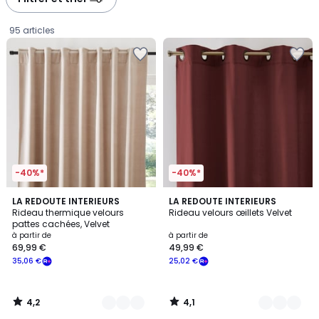
gauche
droite
95 articles
-40%*
-40%*
4,2
4,1
8
LA REDOUTE INTERIEURS
7
LA REDOUTE INTERIEURS
/ 5
/ 5
Rideau thermique velours
Rideau velours œillets Velvet
Couleurs
Couleurs
pattes cachées, Velvet
Prix
à partir de
à partir de
69,99 €
49,99 €
à
35,06 €
25,02 €
partir
de
69,99
4,2
4,1
€
/
/
5
5