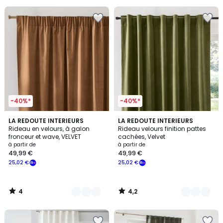
souscrivez
à
notre
programme
pour
payer
à
la
place
35,06
€.
-40%*
-40%*
4
4,2
7
LA REDOUTE INTERIEURS
10
LA REDOUTE INTERIEURS
/
/ 5
Rideau en velours, à galon
Rideau velours finition pattes
Couleurs
Couleurs
5
fronceur et wave, VELVET
cachées, Velvet
à partir de
à partir de
49,99 €
49,99 €
25,02 €
25,02 €
4
4,2
/
/
5
5