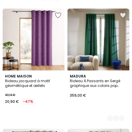
5
HOME MAISON
2
MADURA
Rideau jacquard à motif
Rideau À Passants en Sergé
Couleurs
géométrique et œillets
graphique aux coloris pop
RAFFY
40,14 €
359,00 €
20,90 €
-47%