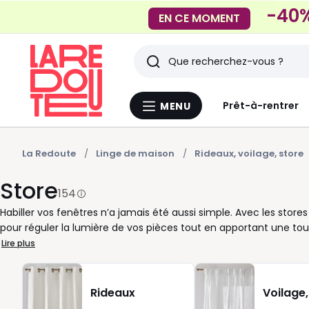
-40%
EN CE MOMENT
Rechercher
Derniers
Prêt-à-rentrer
MENU
Menu
articles
La
Redoute
vus
La Redoute
Linge de maison
Rideaux, voilage, store
Store
154
Habiller vos fenêtres n’a jamais été aussi simple. Avec les stores
pour réguler la lumière de vos pièces tout en apportant une touc
classique, ils s’adaptent facilement à vos envies et à vos besoi
Lire plus
textile, il diffuse une luminosité douce qui crée une atmosphè
l’installer sur mesure pour qu’il s’ajuste parfaitement à vos ou
enrouleur, lui, se distingue par sa simplicité d’utilisation. Compa
Rideaux
Voilage,
tamisante ou occultant, selon que vous souhaitiez préserver l’in