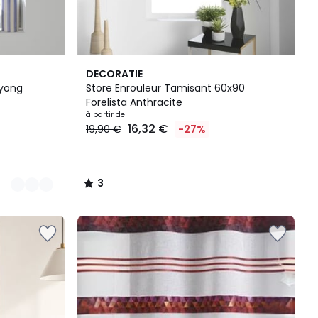
3
DECORATIE
/
Nyong
Store Enrouleur Tamisant 60x90
5
Forelista Anthracite
à partir de
16,32 €
19,90 €
-27%
3
/
5