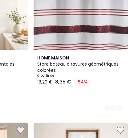
5
HOME MAISON
Couleurs
ontales
Store bateau à rayures géométriques
colorées
à partir de
8,35 €
18,29 €
-54%