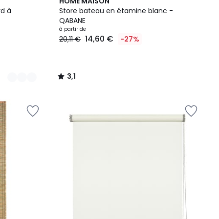
3,1
HOME MAISON
/
rd à
Store bateau en étamine blanc -
5
QABANE
à partir de
14,60 €
20,11 €
-27%
3,1
/
5