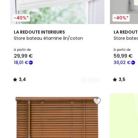
-40%*
-40%*
2
3,4
3
3,5
LA REDOUTE INTERIEURS
LA REDOUT
Couleurs
/ 5
Couleurs
/ 5
Store bateau étamine lin/coton
Store bate
Prix
à partir de
à partir de
29,99 €
59,99 €
à
partir
18,01 €
30,02 €
de
29,99
3,4
3,5
€
/
/
souscrivez
5
5
à
notre
programme
pour
payer
à
la
place