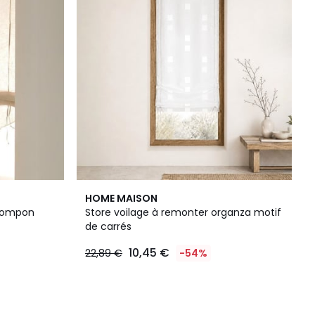
HOME MAISON
 Pompon
Store voilage à remonter organza motif
de carrés
10,45 €
22,89 €
-54%