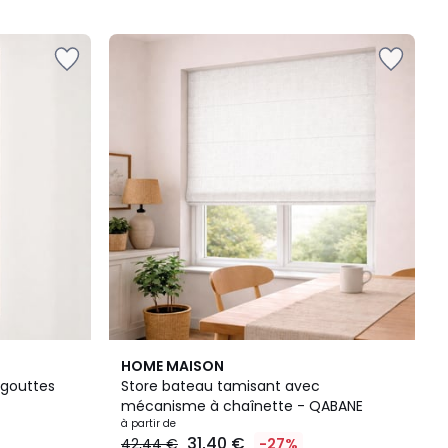
HOME MAISON
 gouttes
Store bateau tamisant avec
mécanisme à chaînette - QABANE
à partir de
31,40 €
42,44 €
-27%