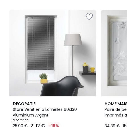
5
5
2
5
DECORATIE
HOME MAI
Couleurs
/
Store Vénitien à Lamelles 60x130
Paire de pe
5
Aluminium Argent
imprimés a
à partir de
21,12 €
1
25,90 €
-18%
34,39 €