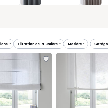
ux stores vénitiens, ils permettent de moduler la lumière avec
es à entretenir, ils trouvent leur place dans une cuisine comme
et de transformer chaque fenêtre en un atout déco pour votre
plans
filtration de la lumière
matière
catégo