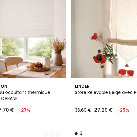
3
SON
LINDER
/
au occultant thermique
Store Relevable Beige avec
5
- QABANE
7,70 €
27,20 €
-27%
36,69 €
-25%
3
/