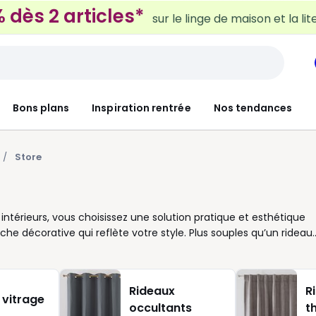
 dès 2 articles*
sur le linge de maison et la lit
Bons plans
Inspiration rentrée
Nos tendances
Store
 intérieurs, vous choisissez une solution pratique et esthétique
he décorative qui reflète votre style. Plus souples qu’un rideau
ns au quotidien. Le store bateau séduit par son tombé élégant. E
re accueillante dans votre salon ou votre chambre. Vous pouvez
vertures et devienne un véritable élément de décoration. Le store
Rideaux
R
ct et discret, il se déroule en un geste et existe en version
 vitrage
occultants
t
timité ou plonger une pièce dans l’obscurité totale. Un vrai atou