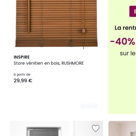
18,01
€.
3
INSPIRE
Couleurs
Store vénitien en bois, RUSHMORE
à partir de
29,99 €