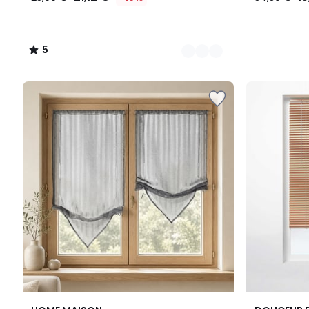
5
/
5