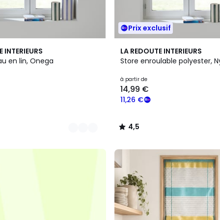
Prix exclusif
2
4,5
E INTERIEURS
LA REDOUTE INTERIEURS
Couleurs
/ 5
au en lin, Onega
Store enroulable polyester, 
à partir de
14,99 €
11,26 €
4,5
/
5