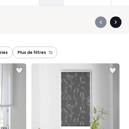
Précédent
Suivan
-
-
défiler
défiler
à
à
gauche
droite
ries
plus de filtres