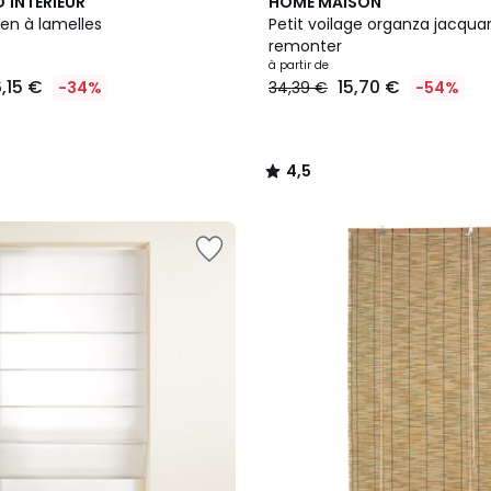
2
4,5
'INTÉRIEUR
HOME MAISON
Couleurs
/ 5
ien à lamelles
Petit voilage organza jacqua
remonter
à partir de
,15 €
15,70 €
-34%
34,39 €
-54%
4,5
/
5