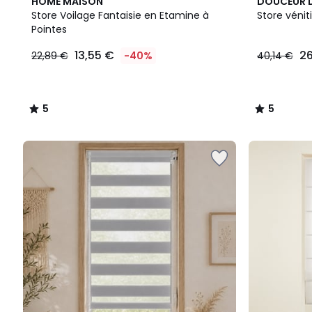
5
5
HOME MAISON
DOUCEUR D
/
/
Store Voilage Fantaisie en Etamine à
Store vénit
5
5
Pointes
13,55 €
26
22,89 €
-40%
40,14 €
5
5
/
/
5
5