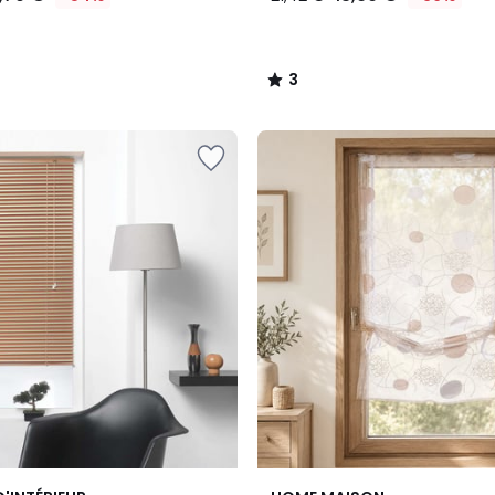
3
/
5