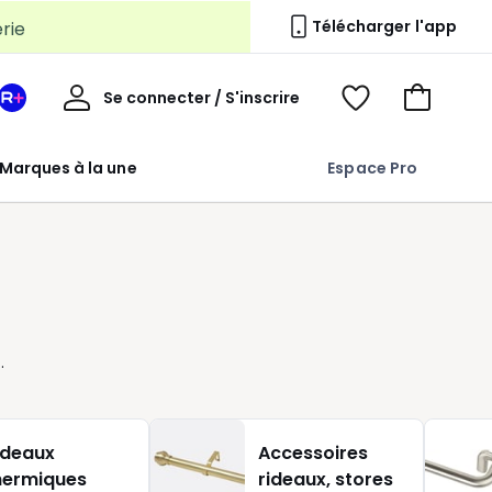
erie
Télécharger l'app
Mon
Se connecter / S'inscrire
Mon
Voir
Voir
compte
espace
mes
mon
La
favoris
panier
Marques à la une
Espace Pro
Redoute
+
n
ideaux
Accessoires
hermiques
rideaux, stores
t