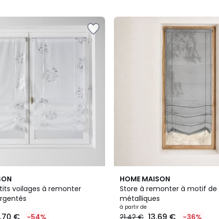
5
2
3
SON
HOME MAISON
Couleurs
/
tits voilages à remonter
Store à remonter à motif de
5
rgentés
métalliques
à partir de
5,70 €
13,69 €
-54%
21,42 €
-36%