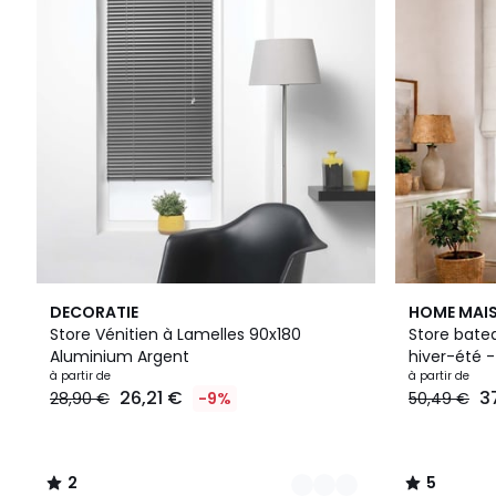
2
2
2
5
DECORATIE
HOME MAI
Couleurs
/
Couleurs
/
Store Vénitien à Lamelles 90x180
Store bate
5
5
Aluminium Argent
hiver-été 
à partir de
à partir de
26,21 €
3
28,90 €
-9%
50,49 €
2
5
/
/