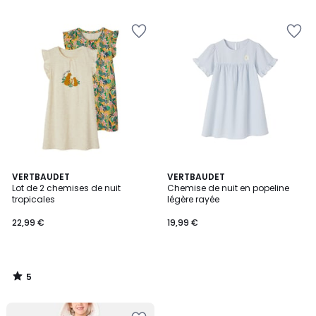
5
VERTBAUDET
VERTBAUDET
/
Lot de 2 chemises de nuit
Chemise de nuit en popeline
5
tropicales
légère rayée
22,99 €
19,99 €
5
/
5