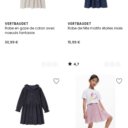
4,7
2
VERTBAUDET
2
VERTBAUDET
/ 5
Robe en gaze de coton avec
Robe de fête motifs étoiles irisés
Couleurs
Couleurs
noeuds fantaisie
30,99 €
15,99 €
4,7
/
5