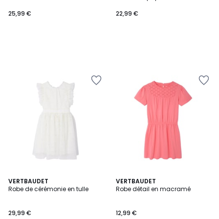
25,99 €
22,99 €
VERTBAUDET
2
VERTBAUDET
Robe de cérémonie en tulle
Robe détail en macramé
Couleurs
29,99 €
12,99 €