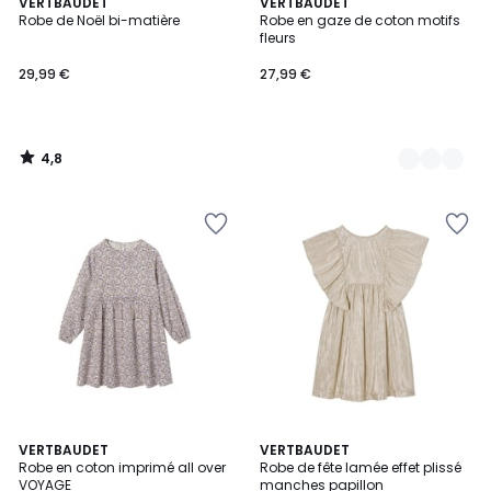
4,8
VERTBAUDET
2
VERTBAUDET
/ 5
Robe de Noël bi-matière
Robe en gaze de coton motifs
Couleurs
fleurs
29,99 €
27,99 €
4,8
/
5
VERTBAUDET
VERTBAUDET
Robe en coton imprimé all over
Robe de fête lamée effet plissé
VOYAGE
manches papillon