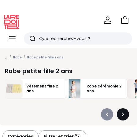
Voir
mon
La
panie
Redoute
Menu
Rechercher
Derniers
...
articles
Robe
Robe petite fille 2 ans
vus
Robe petite fille 2 ans
Vêtement fille 2
Robe cérémonie 2
ans
ans
Précédent
Suivan
-
-
défiler
défiler
à
à
Catégories
Filtrer et trier