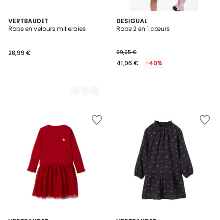
2
VERTBAUDET
DESIGUAL
Robe en velours milleraies
Robe 2 en 1 cœurs
Couleurs
28,99 €
69,95 €
41,96 €
-40%