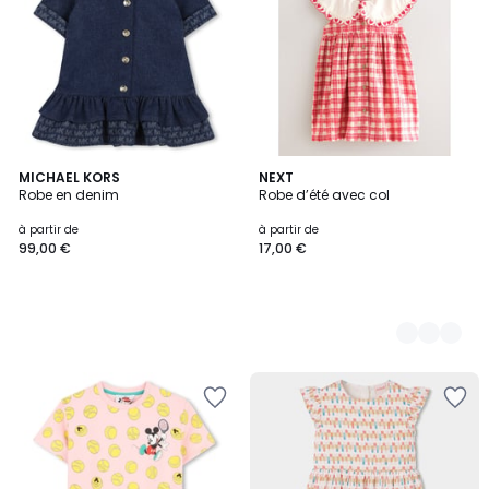
MICHAEL KORS
5
NEXT
Robe en denim
Robe d’été avec col
Couleurs
à partir de
à partir de
99,00 €
17,00 €