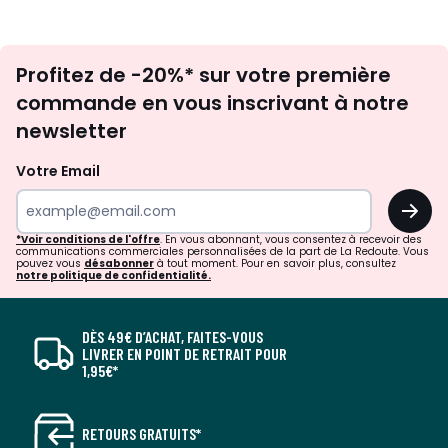
Inscription
Profitez de -20%* sur votre première
newsletter
commande en vous inscrivant à notre
newsletter
Votre Email
OK
*Voir conditions de l'offre
. En vous abonnant, vous consentez à recevoir des
communications commerciales personnalisées de la part de La Redoute. Vous
pouvez vous
désabonner
à tout moment. Pour en savoir plus, consultez
notre politique de confidentialité.
DÈS 49€ D’ACHAT, FAITES-VOUS
LIVRER EN POINT DE RETRAIT POUR
1,95€*
RETOURS GRATUITS*