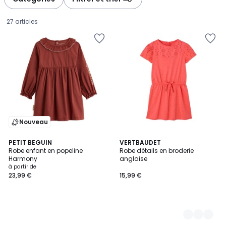
gauche
droite
27 articles
Nouveau
PETIT BEGUIN
4
VERTBAUDET
Robe enfant en popeline
Robe détails en broderie
Couleurs
Harmony
anglaise
Prix
à partir de
23,99 €
15,99 €
à
partir
de
23,99
€.