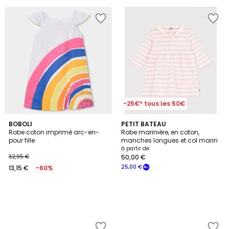
-25€* tous les 50€
BOBOLI
PETIT BATEAU
Robe coton imprimé arc-en-
Robe marinière, en coton,
pour fille
manches longues et col marin
à partir de
32,95 €
50,00 €
25,00 €
13,15 €
-60%