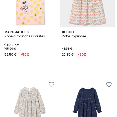
MARC JACOBS
BOBOLI
Robe à manches courtes
Robe imprimée
à partir de
105,00 €
45,95 €
52,50 €
-50%
22,95 €
-50%