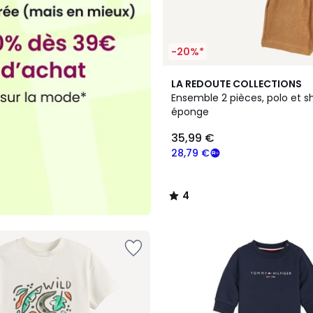
-20%*
2
4
LA REDOUTE COLLECTIONS
Couleurs
/
Ensemble 2 pièces, polo et sh
5
éponge
35,99 €
28,79 €
4
/
5