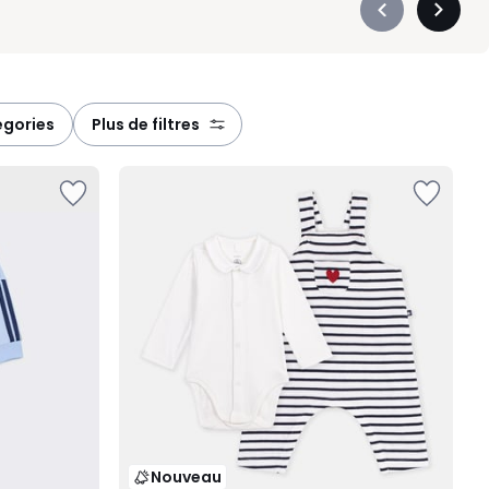
Précédent
Suivan
-
-
défiler
défiler
à
à
gauche
droite
égories
plus de filtres
Nouveau