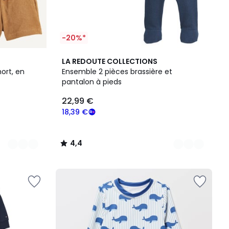
-20%*
2
4,4
LA REDOUTE COLLECTIONS
Couleurs
/ 5
ort, en
Ensemble 2 pièces brassière et
pantalon à pieds
22,99 €
18,39 €
4,4
/
5