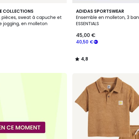
4,8
E COLLECTIONS
ADIDAS SPORTSWEAR
/ 5
 pièces, sweat à capuche et
Ensemble en molleton, 3 ban
e jogging, en molleton
ESSENTIALS
45,00 €
40,50 €
4,8
/
5