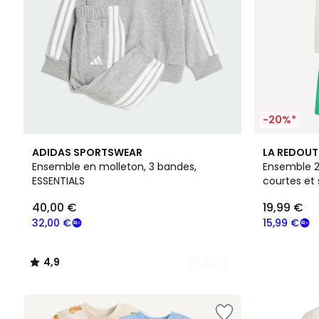
-20%*
6
4,9
ADIDAS SPORTSWEAR
LA REDOUT
Couleurs
/ 5
Ensemble en molleton, 3 bandes,
Ensemble 2
ESSENTIALS
courtes et 
40,00 €
19,99 €
32,00 €
15,99 €
4,9
/
5