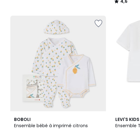
4,6
/
5
BOBOLI
LEVI'S KIDS
Ensemble bébé à imprimé citrons
Ensemble T-