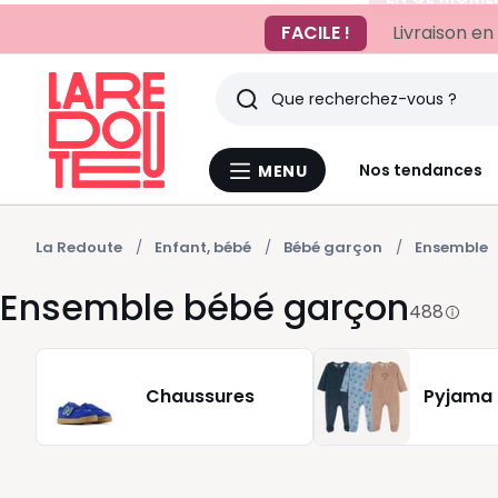
FACILE !
Livraison en
Rechercher
Derniers
Nos tendances
MENU
Menu
articles
La
Redoute
vus
La Redoute
Enfant, bébé
Bébé garçon
Ensemble
Ensemble bébé garçon
488
Chaussures
Pyjama