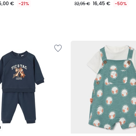
5,00 €
16,45 €
-21%
32,95 €
-50%
u