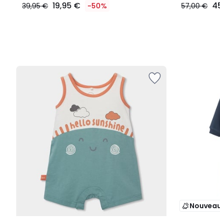
19,95 €
4
39,95 €
-50%
57,00 €
Nouvea