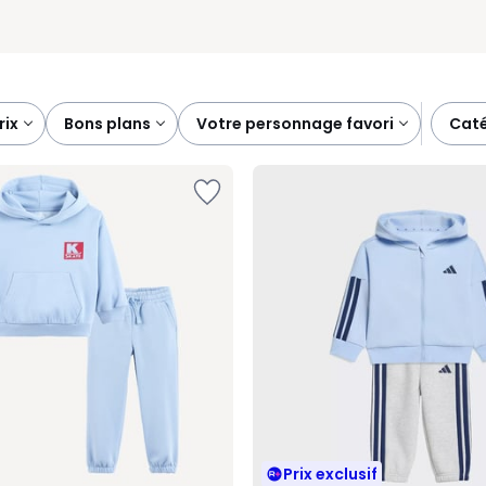
prix
bons plans
votre personnage favori
cat
Prix exclusif