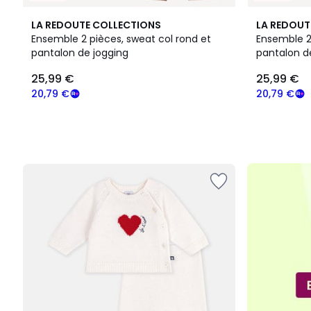
LA REDOUTE COLLECTIONS
LA REDOUT
Ensemble 2 pièces, sweat col rond et
Ensemble 2
pantalon de jogging
pantalon d
25,99
25,99 €
25,99 €
€
souscrivez
20,79 €
20,79 €
à
notre
programme
pour
payer
à
la
place
20,79
€.