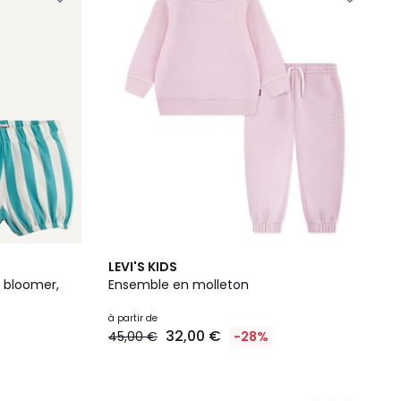
2
LEVI'S KIDS
Couleurs
t bloomer,
Ensemble en molleton
à partir de
32,00 €
45,00 €
-28%