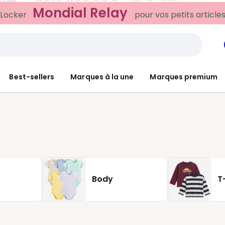
Mondial Relay
 Locker
pour vos petits article
Best-sellers
Marques à la une
Marques premium
Body
T