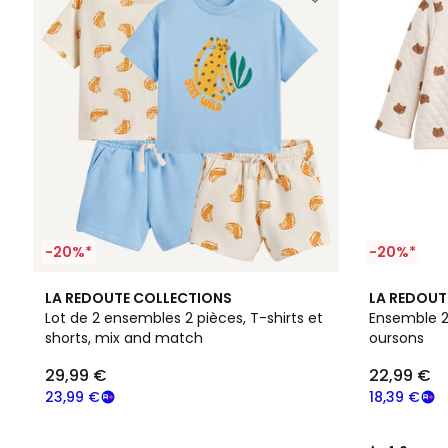
-20%*
-20%*
4,6
LA REDOUTE COLLECTIONS
LA REDOUT
/ 5
Lot de 2 ensembles 2 pièces, T-shirts et
Ensemble 2
shorts, mix and match
oursons
29,99 €
22,99 €
23,99 €
18,39 €