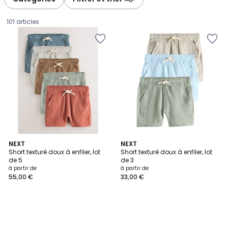
gauche
droite
101 articles
NEXT
NEXT
Short texturé doux à enfiler, lot
Short texturé doux à enfiler, lot
de 5
de 3
Prix
à partir de
à partir de
55,00 €
33,00 €
à
partir
de
55,00
€.