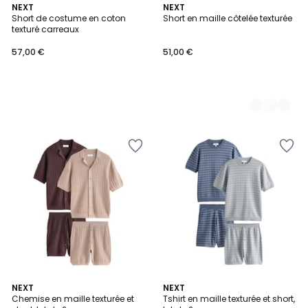
NEXT
3
NEXT
Short de costume en coton
Short en maille côtelée texturée
Couleurs
texturé carreaux
57,00 €
51,00 €
NEXT
NEXT
Chemise en maille texturée et
Tshirt en maille texturée et short,