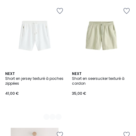
2
NEXT
NEXT
Short en jersey texturé à poches
Short en seersucker texturé à
Couleurs
zippées
cordon
41,00 €
35,00 €