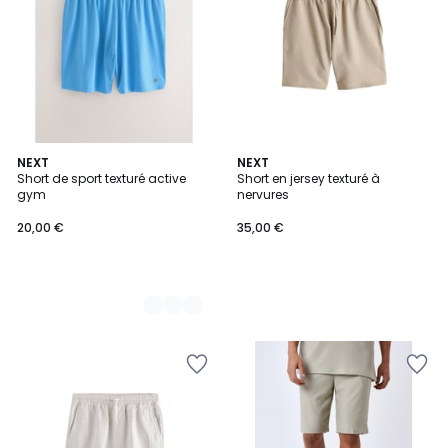
5
NEXT
NEXT
Short de sport texturé active
Short en jersey texturé à
Couleurs
gym
nervures
20,00 €
35,00 €