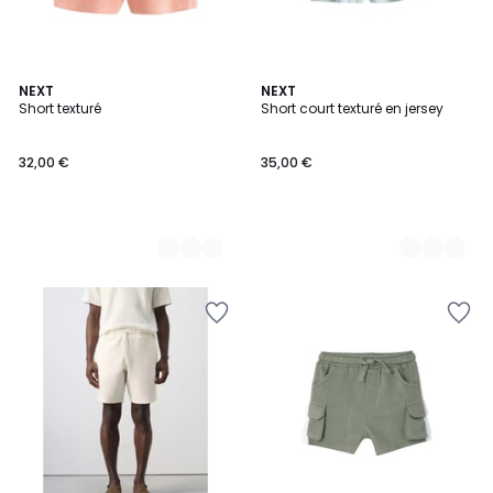
2
NEXT
3
NEXT
Short texturé
Short court texturé en jersey
Couleurs
Couleurs
32,00 €
35,00 €