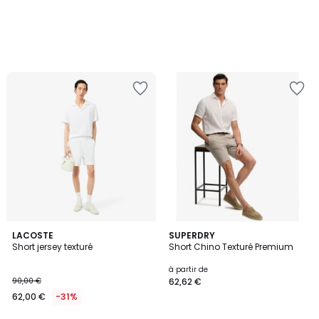
LACOSTE
3
SUPERDRY
Short jersey texturé
Short Chino Texturé Premium
Couleurs
à partir de
90,00 €
62,62 €
62,00 €
-31%