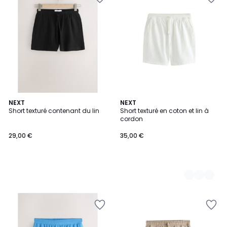
NEXT
5
NEXT
Short texturé contenant du lin
Short texturé en coton et lin à
Couleurs
cordon
29,00 €
35,00 €