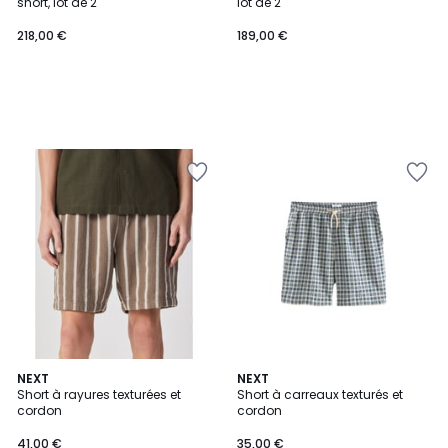
short, lot de 2
lot de 2
218,00 €
189,00 €
2
NEXT
NEXT
Short à rayures texturées et
Short à carreaux texturés et
Couleurs
cordon
cordon
41,00 €
35,00 €