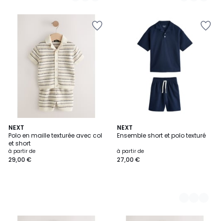
NEXT
3
NEXT
Polo en maille texturée avec col
Ensemble short et polo texturé
Couleurs
et short
à partir de
à partir de
29,00 €
27,00 €