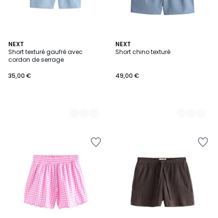
2
NEXT
2
NEXT
Short texturé gaufré avec
Short chino texturé
Couleurs
Couleurs
cordon de serrage
35,00 €
49,00 €