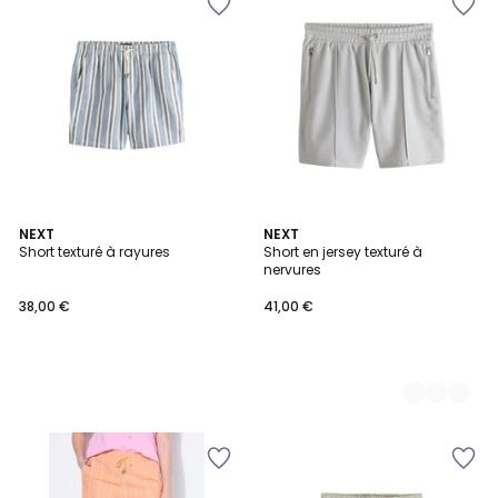
NEXT
2
NEXT
Short texturé à rayures
Short en jersey texturé à
Couleurs
nervures
38,00 €
41,00 €