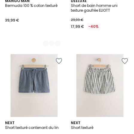
2
MANGO MAN
DEELUXE
Bermuda 100 % coton texturé
Short de bain homme uni
Couleurs
texture gaufrée ELIOTT
39,99 €
29,99 €
17,99 €
-40%
2
NEXT
5
NEXT
Short texturé contenant du lin
Short texturé
Couleurs
Couleurs