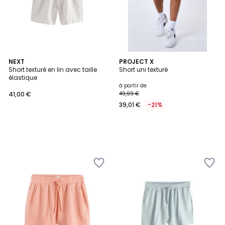
NEXT
PROJECT X
Short texturé en lin avec taille
Short uni texturé
élastique
à partir de
41,00 €
49,99 €
39,01 €
-21%