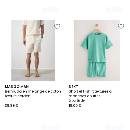
2
MANGO MAN
4
NEXT
Bermuda en mélange de coton
Short et t-shirt texturée à
Couleurs
Couleurs
texturé cordon
manches courtes
à partir de
39,99 €
19,00 €