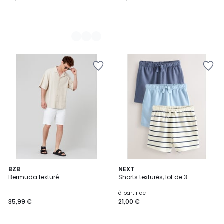
2
BZB
2
NEXT
Bermuda texturé
Shorts texturés, lot de 3
Couleurs
Couleurs
à partir de
35,99 €
21,00 €