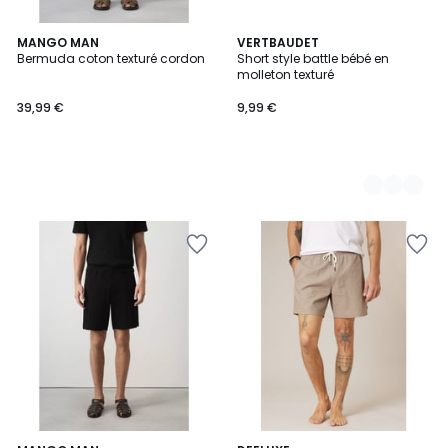
MANGO MAN
2
VERTBAUDET
Bermuda coton texturé cordon
Short style battle bébé en
Couleurs
molleton texturé
39,99 €
9,99 €