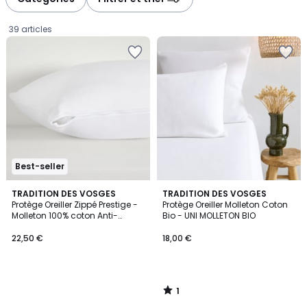
gauche
droite
39 articles
Best-seller
1
TRADITION DES VOSGES
TRADITION DES VOSGES
/
Protège Oreiller Zippé Prestige -
Protège Oreiller Molleton Coton
5
Molleton 100% coton Anti-
Bio - UNI MOLLETON BIO
22,50
Acariens
22,50 €
18,00 €
€.
1
/
5