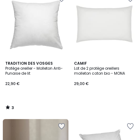
3
TRADITION DES VOSGES
CAMIF
/
Protège oreiller - Molleton Anti-
Lot de 2 protège oreillers
5
Punaise de lit
molleton coton bio - MONA
22,90 €
29,00 €
3
/
5