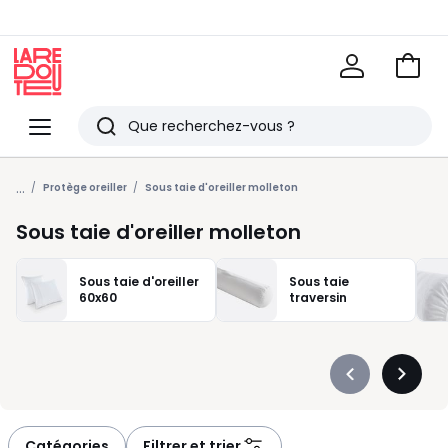
Voir
mon
La
panie
Redoute
Menu
Rechercher
Derniers
...
articles
Protège oreiller
Sous taie d'oreiller molleton
vus
Sous taie d'oreiller molleton
Sous taie d'oreiller
Sous taie
60x60
traversin
Précédent
Suivan
-
-
défiler
défiler
à
à
Catégories
Filtrer et trier