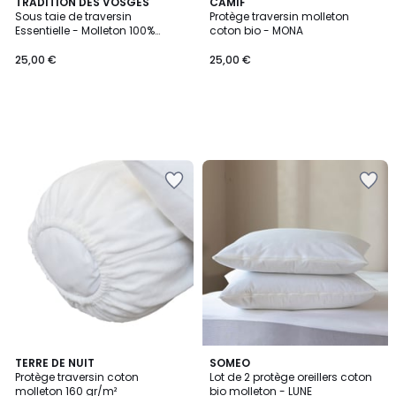
TRADITION DES VOSGES
CAMIF
Sous taie de traversin
Protège traversin molleton
Essentielle - Molleton 100%
coton bio - MONA
coton
25,00 €
25,00 €
4,7
3
TERRE DE NUIT
SOMEO
/ 5
/
Protège traversin coton
Lot de 2 protège oreillers coton
5
molleton 160 gr/m²
bio molleton - LUNE