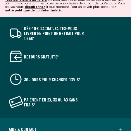
communications commerciales personnalisées de la part de La Redoute. Vous
pouvez vous
désabonner
à tout moment. Pour en savoir plus, consultez
notre politique de confidentialité.
DÈS 49€ D’ACHAT, FAITES-VOUS
LIVRER EN POINT DE RETRAIT POUR
1,95€*
RETOURS GRATUITS*
30 JOURS POUR CHANGER D'AVIS*
PAIEMENT EN 2X, 3X OU 4X SANS
FRAIS*
AIDE & CONTACT