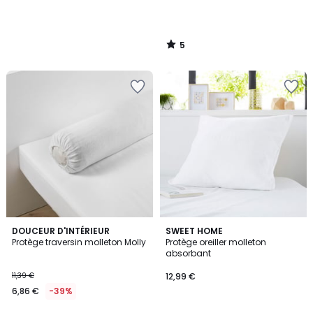
5
/
5
5
DOUCEUR D'INTÉRIEUR
SWEET HOME
/
Protège traversin molleton Molly
Protège oreiller molleton
5
absorbant
11,39 €
12,99 €
6,86 €
-39%