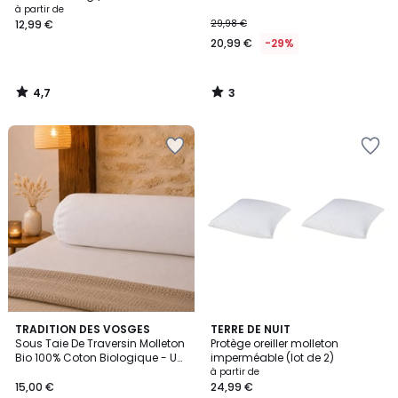
à partir de
12,99 €
29,98 €
20,99 €
-29%
4,7
3
/
/
5
5
5
TRADITION DES VOSGES
TERRE DE NUIT
/
Sous Taie De Traversin Molleton
Protège oreiller molleton
5
Bio 100% Coton Biologique - UNI
imperméable (lot de 2)
MOLLETON BIO
à partir de
15,00 €
24,99 €