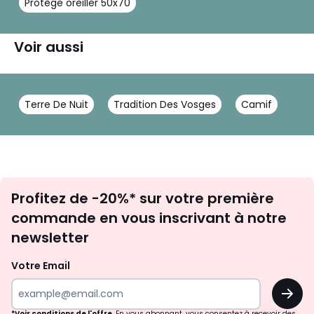
Protège oreiller 50x70
Voir aussi
Terre De Nuit
Tradition Des Vosges
Camif
Inscription
Profitez de -20%* sur votre première
newsletter
commande en vous inscrivant à notre
newsletter
Votre Email
OK
*Voir conditions de l'offre
. En vous abonnant, vous consentez à recevoir des