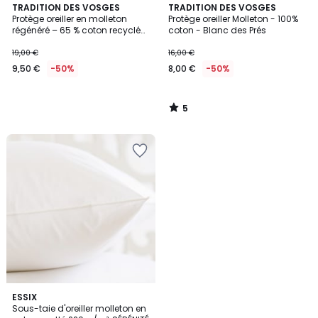
5
TRADITION DES VOSGES
TRADITION DES VOSGES
/
Protège oreiller en molleton
Protège oreiller Molleton - 100%
5
régénéré – 65 % coton recyclé
coton - Blanc des Prés
Anti-Acariens
19,00 €
16,00 €
9,50 €
-50%
8,00 €
-50%
5
/
5
ESSIX
Sous-taie d'oreiller molleton en