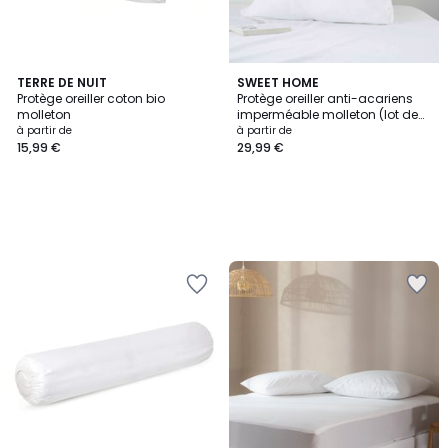
TERRE DE NUIT
SWEET HOME
Protège oreiller coton bio
Protège oreiller anti-acariens
molleton
imperméable molleton (lot de
2)
à partir de
à partir de
15,99 €
29,99 €