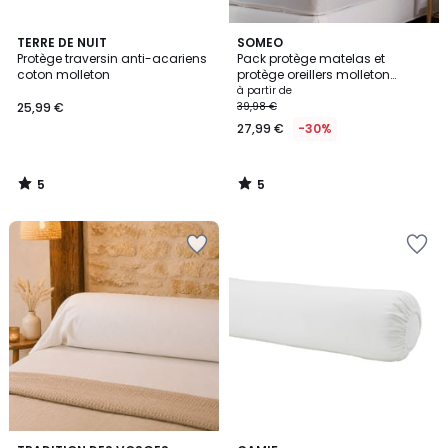
5
5
TERRE DE NUIT
SOMEO
/
/
Protège traversin anti-acariens
Pack protège matelas et
5
5
coton molleton
protège oreillers molleton
imperméable - LUNE
à partir de
25,99 €
39,98 €
27,99 €
-30%
5
5
/
/
5
5