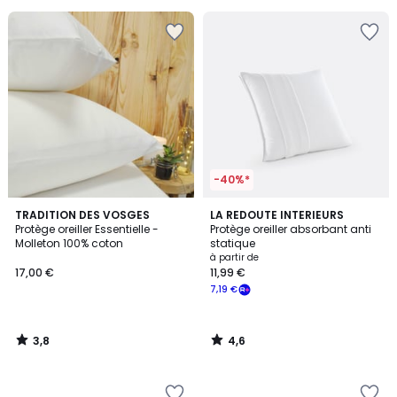
-40%*
3,8
4,6
TRADITION DES VOSGES
LA REDOUTE INTERIEURS
/ 5
/ 5
Protège oreiller Essentielle -
Protège oreiller absorbant anti
Molleton 100% coton
statique
à partir de
17,00 €
11,99 €
7,19 €
3,8
4,6
/
/
5
5