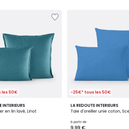
5
 les 50€
-25€* tous les 50€
4,2
E INTERIEURS
LA REDOUTE INTERIEURS
/ 5
er en lin lavé, Linot
Taie d'oreiller unie coton, Sc
à partir de
9,99 €