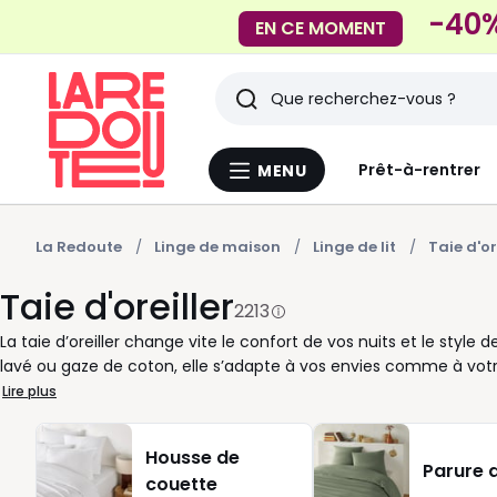
-40%
EN CE MOMENT
Rechercher
Derniers
Prêt-à-rentrer
MENU
Menu
articles
La
Redoute
vus
La Redoute
Linge de maison
Linge de lit
Taie d'or
Taie d'oreiller
2213
La taie d’oreiller change vite le confort de vos nuits et le style d
lavé ou gaze de coton, elle s’adapte à vos envies comme à vot
taies d’oreiller faciles à associer avec une housse de couette
Lire plus
jouer le total look pour une ambiance harmonieuse, ou mixer les c
pensez à vérifier la dimension de votre oreiller avant de choisi
Housse de
maintien agréable. La matière aussi fait la différence au quotid
Parure d
couette
toucher plus doux, lin lavé pour un esprit décontracté. Une belle ta