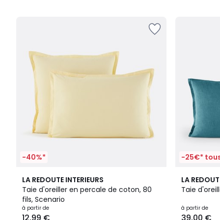
5
5
-40%*
-25€* tous
20
4,2
4,4
LA REDOUTE INTERIEURS
LA REDOUT
Couleurs
/ 5
/ 5
Taie d'oreiller en percale de coton, 80
Taie d'oreill
fils, Scenario
à partir de
à partir de
12,99 €
39,00 €