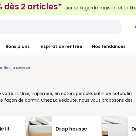
 dès 2 articles*
sur le linge de maison et la lit
Bons plans
Inspiration rentrée
Nos tendances
eiller, traversin
e votre lit. Unie, imprimée, en coton, percale, satin de coton, lin
re façon de dormir. Chez La Redoute, nous vous proposons des
 ou des draps déjà présents dans votre chambre. Vous pouvez
ouleurs et les motifs pour un lit plus vivant. Côté pratique,
r : carré ou rectangulaire, chaque format compte pour un
ien : percale pour une sensation fraîche, satin de coton pour un
e lit
Drap housse
D
ie d’oreiller, c’est un détail qui compte tous les jours : elle