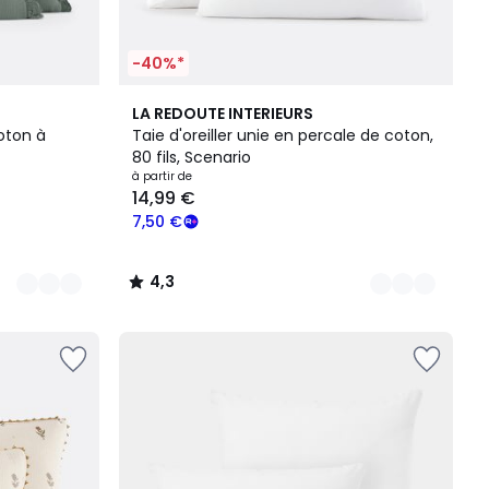
-40%*
19
4,3
LA REDOUTE INTERIEURS
Couleurs
/ 5
coton à
Taie d'oreiller unie en percale de coton,
80 fils, Scenario
à partir de
14,99 €
7,50 €
4,3
/
5