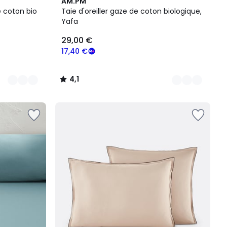
20
4,1
AM.PM
Couleurs
/ 5
e coton bio
Taie d'oreiller gaze de coton biologique,
Yafa
29,00 €
17,40 €
4,1
/
5