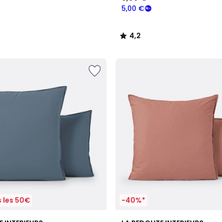
5,00 €
4,2
/
5
 les 50€
-40%*