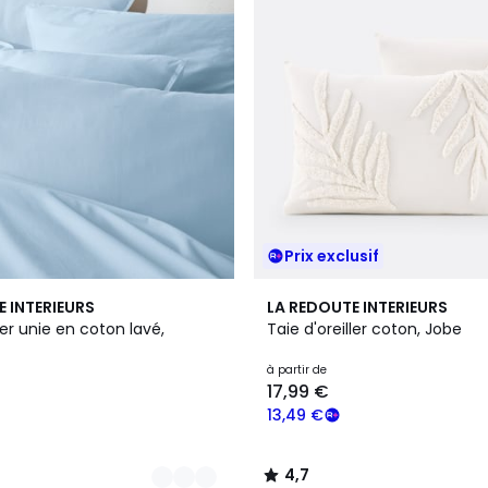
Prix exclusif
4,7
E INTERIEURS
LA REDOUTE INTERIEURS
/ 5
ler unie en coton lavé,
Taie d'oreiller coton, Jobe
à partir de
17,99 €
13,49 €
4,7
/