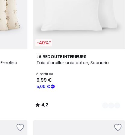
-40%*
22
4,2
LA REDOUTE INTERIEURS
Couleurs
/ 5
, Emeline
Taie d'oreiller unie coton, Scenario
à partir de
9,99 €
5,00 €
4,2
/
5