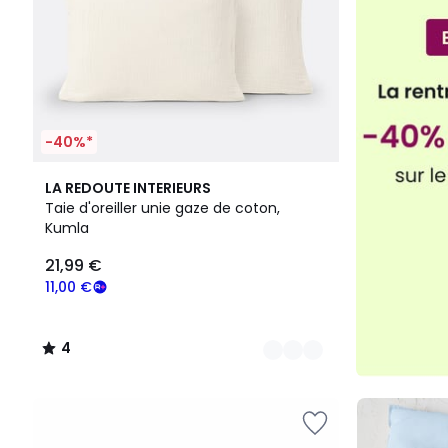
-40%*
18
4
LA REDOUTE INTERIEURS
Couleurs
/
Taie d'oreiller unie gaze de coton,
5
Kumla
21,99 €
11,00 €
4
/
5