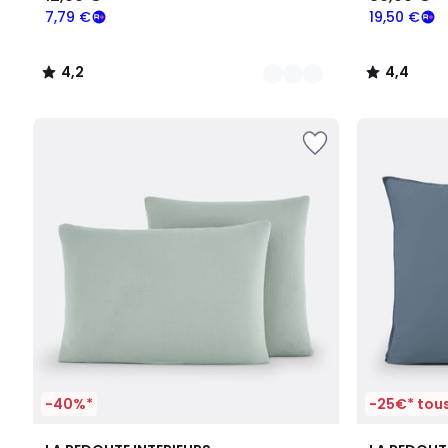
7,79 €
19,50 €
4,2
4,4
/
/
5
5
-40%*
-25€* tous