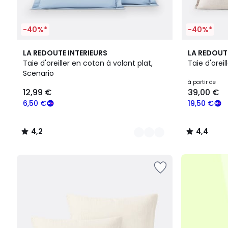
-40%*
-40%*
20
4,2
21
4,4
LA REDOUTE INTERIEURS
LA REDOUT
Couleurs
/ 5
Couleurs
/ 5
Taie d'oreiller en coton à volant plat,
Taie d'oreill
Scenario
12,99
à partir de
12,99 €
39,00 €
€
souscrivez
6,50 €
19,50 €
à
notre
4,2
4,4
programme
/
/
pour
5
5
payer
à
la
place
6,50
€.