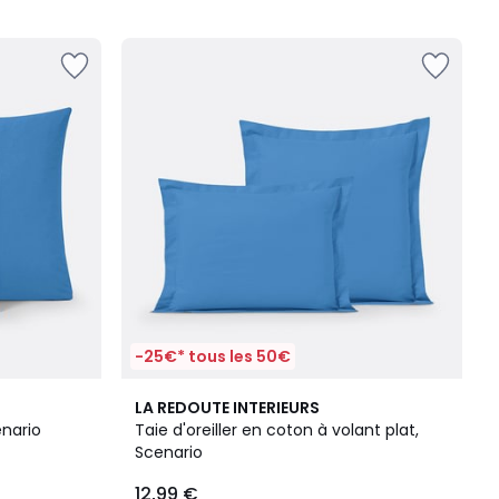
5
-25€* tous les 50€
4,2
LA REDOUTE INTERIEURS
/ 5
enario
Taie d'oreiller en coton à volant plat,
Scenario
12,99 €