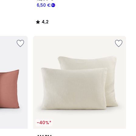
6,50 €
4,2
/
5
-40%*