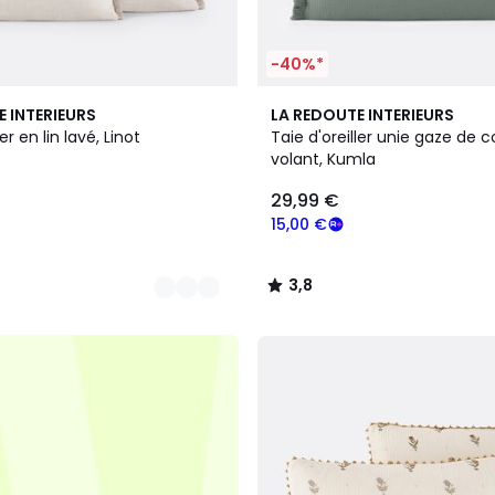
-40%*
16
3,8
E INTERIEURS
LA REDOUTE INTERIEURS
Couleurs
/ 5
er en lin lavé, Linot
Taie d'oreiller unie gaze de 
volant, Kumla
29,99 €
15,00 €
3,8
/
5