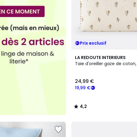
Prix exclusif
4,2
LA REDOUTE INTERIEURS
/ 5
Taie d'oreiller gaze de coton
24,99 €
19,99 €
4,2
/
5