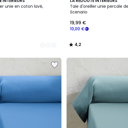
12
4,2
E INTERIEURS
LA REDOUTE INTERIEURS
Couleurs
/ 5
ler unie en coton lavé,
Taie d'oreiller unie percale d
Scenario
19,99 €
10,00 €
4,2
/
5