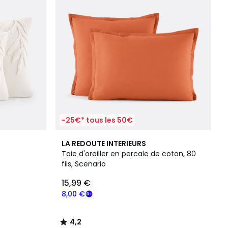
-25€* tous les 50€
4,2
LA REDOUTE INTERIEURS
/ 5
Taie d'oreiller en percale de coton, 80
fils, Scenario
15,99 €
8,00 €
4,2
/