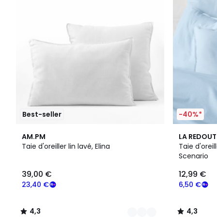
Best-seller
-40%*
25
4,3
20
4,3
AM.PM
LA REDOUT
Couleurs
/ 5
Couleurs
/ 5
Taie d'oreiller lin lavé, Elina
Taie d'oreil
Scenario
39,00 €
12,99 €
23,40 €
6,50 €
4,3
4,3
/
/