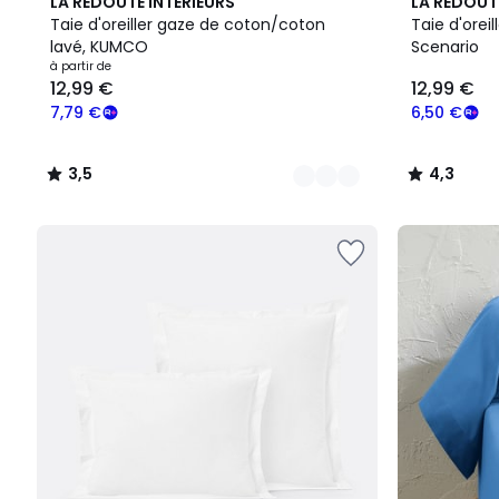
10
3,5
2
4,3
LA REDOUTE INTERIEURS
LA REDOUT
Couleurs
/ 5
Couleurs
/ 5
Taie d'oreiller gaze de coton/coton
Taie d'oreil
lavé, KUMCO
Scenario
à partir de
12,99 €
12,99 €
7,79 €
6,50 €
3,5
4,3
/
/
5
5