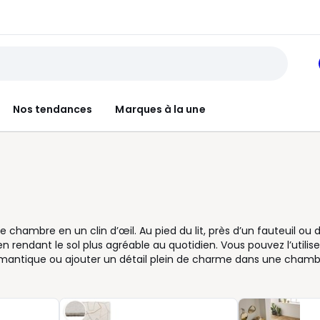
Nos tendances
Marques à la une
chambre en un clin d’œil. Au pied du lit, près d’un fauteuil ou 
n rendant le sol plus agréable au quotidien. Vous pouvez l’utilise
omantique ou ajouter un détail plein de charme dans une cham
tire le regard sans prendre toute la place, surtout dans les peti
nsez à la pièce, aux dimensions et à la couleur : tons poudrés 
co, nuances neutres pour l’intégrer facilement. Côté usage, un t
assage, tandis qu’une matière plus moelleuse invite à marcher p