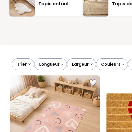
Tapis enfant
Tapis de
nus. Nous vous proposons des modèles faciles à associer à v
ensemble harmonieux.
Trier
longueur
largeur
couleurs