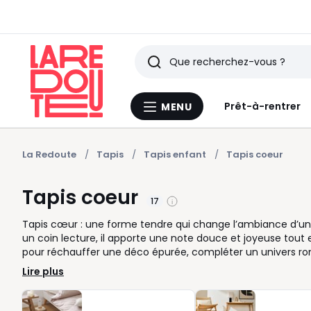
Rechercher
Derniers
Prêt-à-rentrer
MENU
Menu
articles
La
Redoute
vus
La Redoute
Tapis
Tapis enfant
Tapis coeur
Tapis coeur
17
Tapis cœur : une forme tendre qui change l’ambiance d’une 
un coin lecture, il apporte une note douce et joyeuse tout e
pour réchauffer une déco épurée, compléter un univers r
d’enfant, d’ado ou même un salon. Sa silhouette originale at
Lire plus
espaces où chaque élément compte. Pour bien le choisir, pe
une atmosphère délicate, teintes vives pour réveiller la dé
cœur à poils courts se glisse aisément dans les zones de p