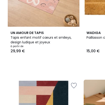
UN AMOUR DE TAPIS
WADIGA
Tapis enfant motif cœurs et smileys,
Paillasson
design ludique et joyeux
Prix
à partir de
29,99 €
15,00 €
à
partir
de
29,99
€.