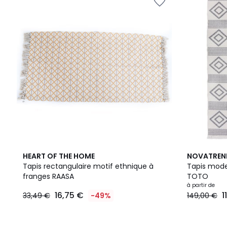
HEART OF THE HOME
NOVATREN
Tapis rectangulaire motif ethnique à
Tapis mode
franges RAASA
TOTO
à partir de
16,75 €
1
33,49 €
-49%
149,00 €