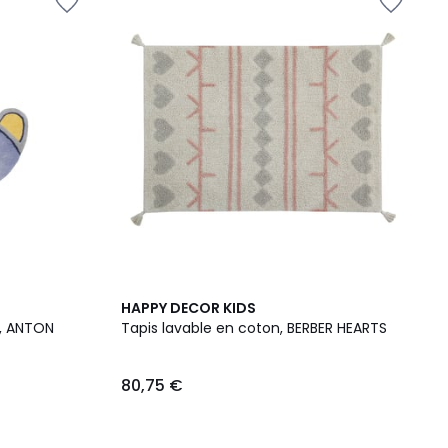
2
HAPPY DECOR KIDS
/
Tapis enfant aviateur pastel , ANTON
Tapis lavable en coton, BERBER HEARTS
5
80,75 €