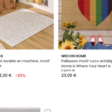
GS
WECON HOME
nt lavable en machine, motif
Paillasson motif coco antidéparant ,
Y
Home Is Where Your Heart Is
à partir de
3,20 €
23,00 €
-20%