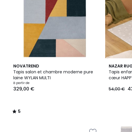
5
NOVATREND
NAZAR RU
/
Tapis salon et chambre moderne pure
Tapis enfa
5
laine WYLAN MULTI
cœur HAPP
à partir de
329,00 €
4
54,00 €
5
/
5