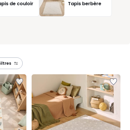
apis de couloir
Tapis berbère
n
filtres