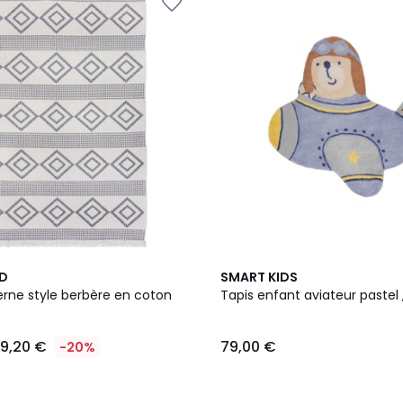
D
SMART KIDS
rne style berbère en coton
19,20 €
79,00 €
-20%