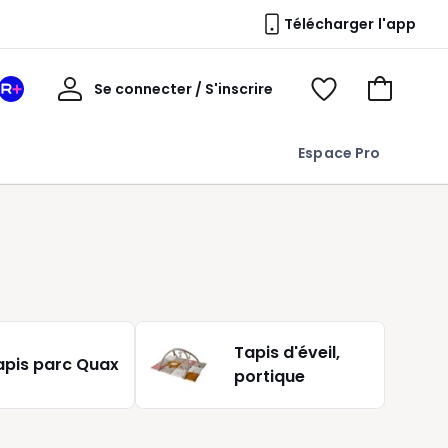
Télécharger l'app
Mon
Se connecter / S'inscrire
Mon
Voir
Voir
compte
espace
mes
mon
La
favoris
panier
Espace Pro
Redoute
+
Tapis d'éveil,
apis parc Quax
portique