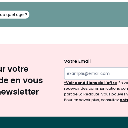
r de quel âge ?
Inscription
newsletter
Votre Email
ur votre
e en vous
*Voir conditions de l'offre
. En 
recevoir des communications com
newsletter
part de La Redoute. Vous pouvez 
Pour en savoir plus, consultez
notr