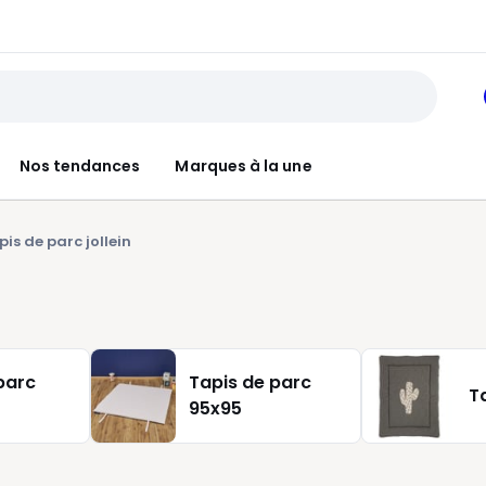
Nos tendances
Marques à la une
pis de parc jollein
parc
Tapis de parc
T
95x95