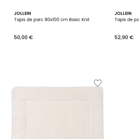
2
JOLLEIN
JOLLEIN
Couleurs
Tapis de parc 80x100 cm Basic Knit
Tapis de p
50,00
50,00 €
52,90 €
€.