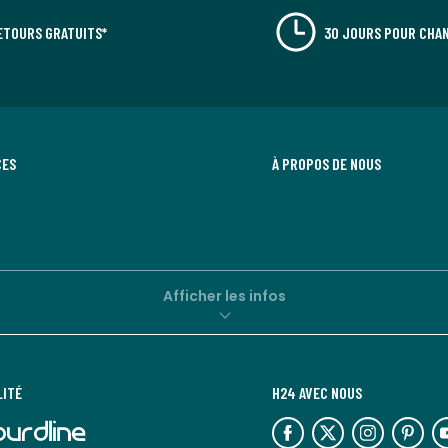
ETOURS GRATUITS*
30 JOURS POUR CHAN
CES
À PROPOS DE NOUS
Afficher les infos
LITÉ
H24 AVEC NOUS
lien
lien
lien
lien
lie
vers
vers
vers
vers
ve