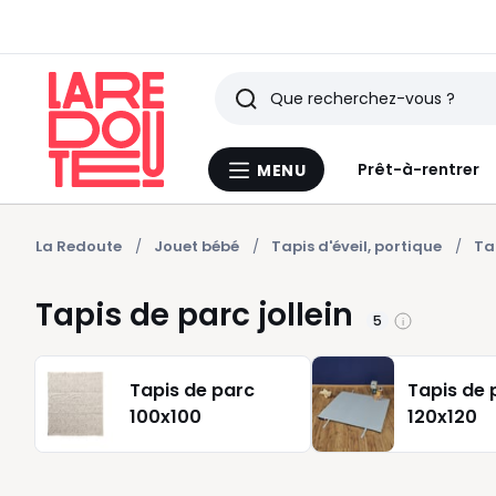
Rechercher
Derniers
Prêt-à-rentrer
MENU
Menu
articles
La
Redoute
vus
La Redoute
Jouet bébé
Tapis d'éveil, portique
Ta
Tapis de parc jollein
5
Tapis de parc
Tapis de 
100x100
120x120