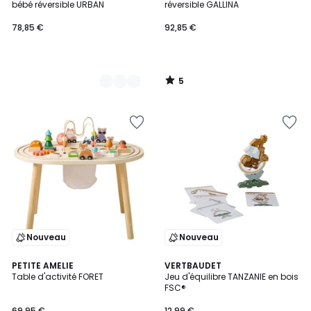
5
bébé réversible URBAN
réversible GALLINA
78,85 €
92,85 €
5
/
5
Nouveau
Nouveau
PETITE AMELIE
VERTBAUDET
Table d'activité FORET
Jeu d'équilibre TANZANIE en bois
FSC®
69,95 €
12,99 €