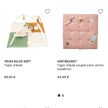
5
TROIS KILOS SEPT
VERTBAUDET
/
Tapis d'éveil
Tapis d'éveil souple sans arche
5
Sweet fun
99,00 €
44,99 €
5
/
5