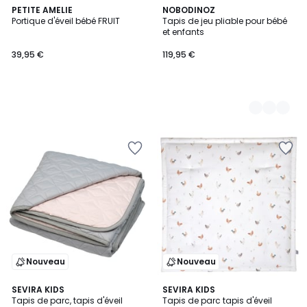
PETITE AMELIE
2
NOBODINOZ
Portique d'éveil bébé FRUIT
Tapis de jeu pliable pour bébé
Couleurs
et enfants
39,95 €
119,95 €
Nouveau
Nouveau
5
2
SEVIRA KIDS
SEVIRA KIDS
/
Tapis de parc, tapis d'éveil
Tapis de parc tapis d'éveil
Couleurs