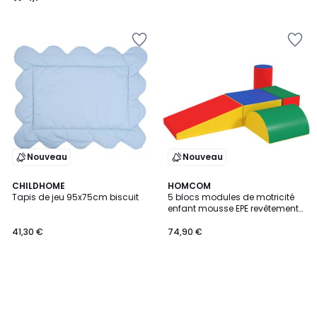
/
5
Nouveau
Nouveau
CHILDHOME
HOMCOM
Tapis de jeu 95x75cm biscuit
5 blocs modules de motricité
enfant mousse EPE revêtement
PU multicolore
41,30 €
74,90 €