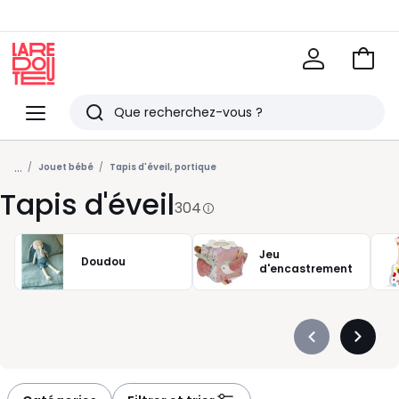
Voir
mon
La
panie
Redoute
Menu
Rechercher
Derniers
...
articles
Jouet bébé
Tapis d'éveil, portique
Tapis d'éveil
vus
304
Jeu
Doudou
d'encastrement
Précédent
Suivan
-
-
défiler
défiler
à
à