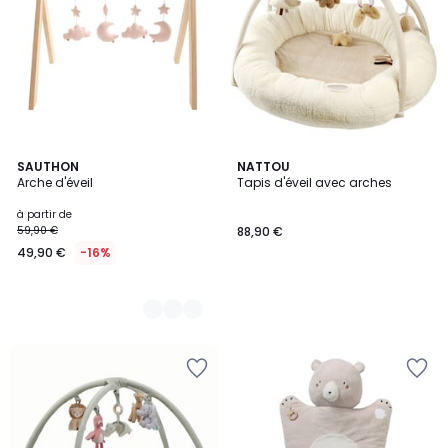
3
SAUTHON
NATTOU
Arche d'éveil
Tapis d'éveil avec arches
Couleurs
à partir de
59,90 €
88,90 €
49,90 €
-16%