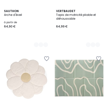
2
SAUTHON
2
VERTBAUDET
Arche d'éveil
Tapis de motricité pliable et
Couleurs
Couleurs
déhoussable
à partir de
64,90 €
64,99 €