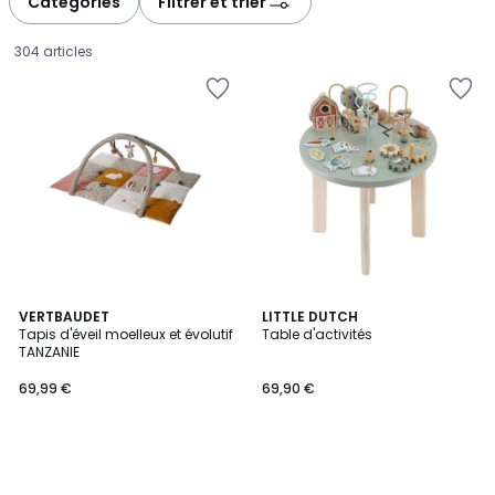
Catégories
Filtrer et trier
gauche
droite
304 articles
VERTBAUDET
LITTLE DUTCH
Tapis d'éveil moelleux et évolutif
Table d'activités
TANZANIE
69,99
69,99 €
69,90 €
€.