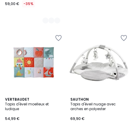
59,00 €
-35%
4
3
VERTBAUDET
SAUTHON
/
Tapis d'éveil moelleux et
Tapis d'éveil nuage avec
Couleurs
5
ludique
arches en polyester
54,99 €
69,90 €