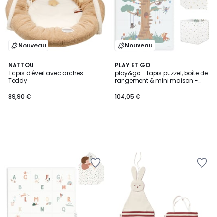
Nouveau
Nouveau
NATTOU
PLAY ET GO
Tapis d'éveil avec arches
play&go - tapis puzzel, boîte de
Teddy
rangement & mini maison -
treehouse
89,90 €
104,05 €