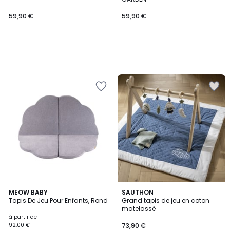
59,90 €
59,90 €
2
MEOW BABY
SAUTHON
Tapis De Jeu Pour Enfants, Rond
Grand tapis de jeu en coton
Couleurs
matelassé
à partir de
92,00 €
73,90 €