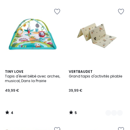
4
5
TINY LOVE
2
VERTBAUDET
/
/
Tapis d'éveil bébé avec arches,
Grand tapis d'activités pliable
Couleurs
5
5
musical, Dans la Prairie
49,99 €
39,99 €
4
5
/
/
5
5