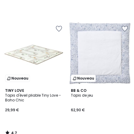
Nouveau
Nouveau
4,7
TINY LOVE
BB & CO
/ 5
Tapis d'éveil pliable Tiny Love -
Tapis de jeu
Boho Chic
29,99 €
62,90 €
4,7