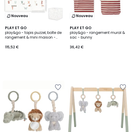
Nouveau
Nouveau
PLAY ET GO
PLAY ET GO
play&go - tapis puzzel, boîte de
play&go - rangement mural &
rangement & mini maison -
sac - bunny
alphabeth
115,52 €
36,42 €