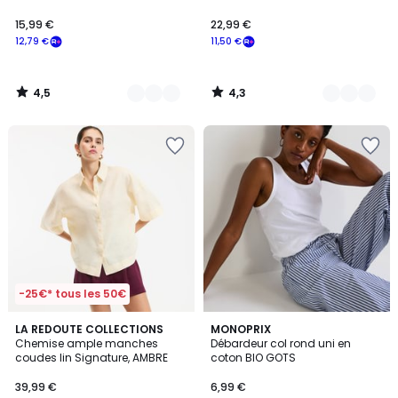
15,99 €
22,99 €
12,79 €
11,50 €
4,5
4,3
/
/
5
5
-25€* tous les 50€
4,8
2,5
2
LA REDOUTE COLLECTIONS
4
MONOPRIX
/ 5
/ 5
Chemise ample manches
Débardeur col rond uni en
Couleurs
Couleurs
coudes lin Signature, AMBRE
coton BIO GOTS
39,99 €
6,99 €