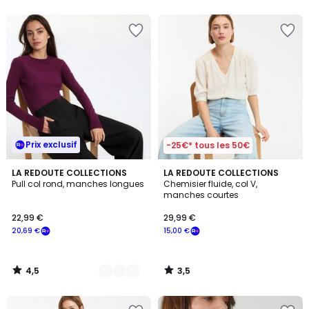
5
5
Prix exclusif
-25€* tous les 50€
4,5
3,5
5
LA REDOUTE COLLECTIONS
LA REDOUTE COLLECTIONS
/ 5
/ 5
Pull col rond, manches longues
Chemisier fluide, col V,
Couleurs
manches courtes
22,99 €
29,99 €
20,69 €
15,00 €
4,5
3,5
/
/
5
5