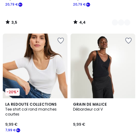
20,79 €
20,79 €
3,5
4,4
/
/
5
5
-20%*
4,6
4,5
2
LA REDOUTE COLLECTIONS
2
GRAIN DE MALICE
/ 5
/ 5
Tee shirt col rond manches
Débardeur col V
Couleurs
Couleurs
courtes
9,99 €
9,99 €
7,99 €