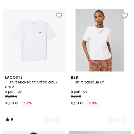
5
5
5
7
LACOSTE
10
BZB
/
T-shirt relaxed fit coton doux
T-shirt basique uni
Couleurs
Couleurs
5
col V
à partir de
à partir de
65,00 €
9,99 €
31,00 €
-52%
6,99 €
-30%
5
/
5