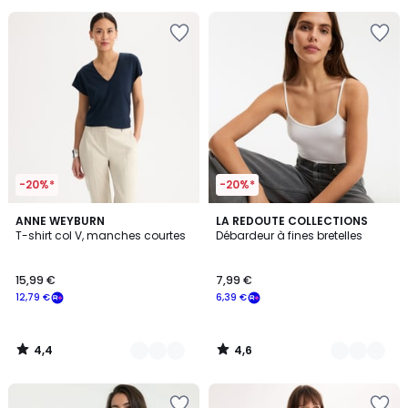
pour
payer
à
la
place
7,99
€.
-20%*
-20%*
4,4
4,6
3
ANNE WEYBURN
2
LA REDOUTE COLLECTIONS
/ 5
/ 5
T-shirt col V, manches courtes
Débardeur à fines bretelles
Couleurs
Couleurs
15,99 €
7,99 €
12,79 €
6,39 €
4,4
4,6
/
/
5
5