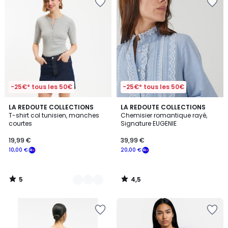
-25€* tous les 50€
-25€* tous les 50€
5
4,5
3
LA REDOUTE COLLECTIONS
LA REDOUTE COLLECTIONS
/
/ 5
T-shirt col tunisien, manches
Chemisier romantique rayé,
Couleurs
5
courtes
Signature EUGENIE
19,99 €
39,99 €
10,00 €
20,00 €
5
4,5
/
/
5
5