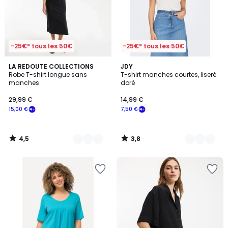
-25€* tous les 50€
-25€* tous les 50€
4,5
3,8
3
LA REDOUTE COLLECTIONS
4
JDY
/ 5
/ 5
Robe T-shirt longue sans
T-shirt manches courtes, liseré
Couleurs
Couleurs
manches
doré
29,99 €
14,99 €
15,00 €
7,50 €
4,5
3,8
/
/
5
5