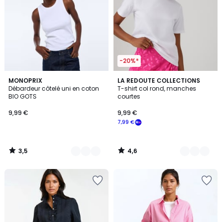
-20%*
3,5
4,6
8
MONOPRIX
4
LA REDOUTE COLLECTIONS
/ 5
/ 5
Débardeur côtelé uni en coton
T-shirt col rond, manches
Couleurs
Couleurs
BIO GOTS
courtes
9,99 €
9,99 €
7,99 €
3,5
4,6
/
/
5
5