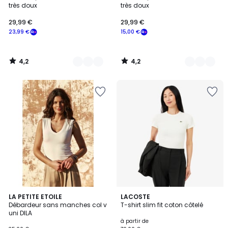
Couleurs
Couleurs
très doux
très doux
29,99 €
29,99 €
23,99 €
15,00 €
4,2
4,2
/
/
5
5
1
4
3
LA PETITE ETOILE
7
LACOSTE
/
/
Débardeur sans manches col v
T-shirt slim fit coton côtelé
Couleurs
Couleurs
5
5
uni DILA
à partir de