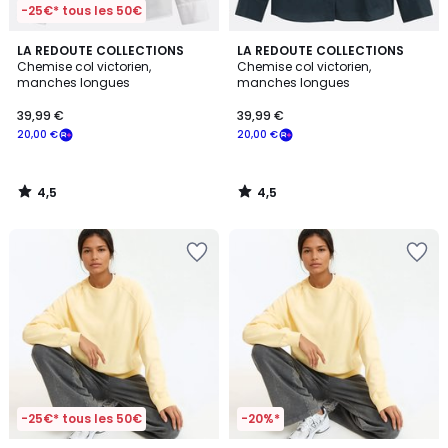
-25€* tous les 50€
4,5
4,5
LA REDOUTE COLLECTIONS
LA REDOUTE COLLECTIONS
/ 5
/ 5
Chemise col victorien,
Chemise col victorien,
manches longues
manches longues
39,99 €
39,99 €
20,00 €
20,00 €
4,5
4,5
/
/
5
5
-25€* tous les 50€
-20%*