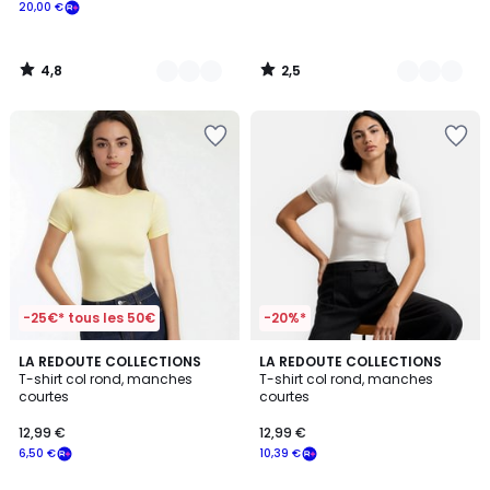
20,00 €
4,8
2,5
/
/
5
5
-25€* tous les 50€
-20%*
4,6
4,6
2
LA REDOUTE COLLECTIONS
4
LA REDOUTE COLLECTIONS
/ 5
/ 5
T-shirt col rond, manches
T-shirt col rond, manches
Couleurs
Couleurs
courtes
courtes
12,99 €
12,99 €
6,50 €
10,39 €