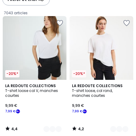
gauche
droite
7043 articles
-20%*
-20%*
4,4
4,2
4
LA REDOUTE COLLECTIONS
4
LA REDOUTE COLLECTIONS
/ 5
/ 5
T-shirt loose col V, manches
T-shirt loose, col rond,
Couleurs
Couleurs
courtes
manches courtes
9,99
9,99 €
9,99 €
€
7,99 €
7,99 €
souscrivez
à
notre
4,4
4,2
programme
/
/
5
5