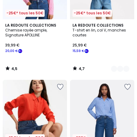
-25€* tous les 50€
-25€* tous les 50€
4,5
4,7
LA REDOUTE COLLECTIONS
4
LA REDOUTE COLLECTIONS
/ 5
/ 5
Chemise rayée ample,
T-shirt en lin, col V, manches
Couleurs
Signature APOLLINE
courtes
39,99 €
25,99 €
20,00 €
15,59 €
4,5
4,7
/
/
5
5