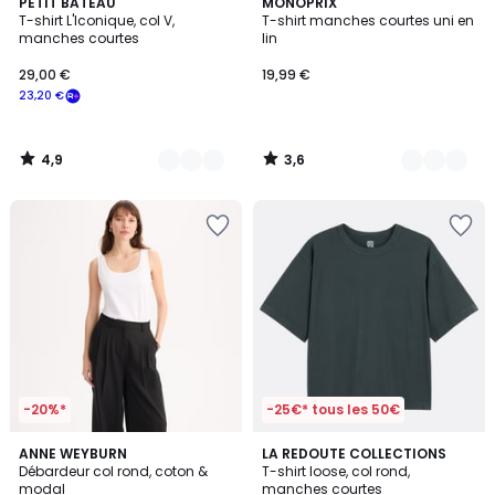
4,9
3,6
3
PETIT BATEAU
7
MONOPRIX
/ 5
/ 5
T-shirt L'Iconique, col V,
T-shirt manches courtes uni en
Couleurs
Couleurs
manches courtes
lin
29,00 €
19,99 €
23,20 €
4,9
3,6
/
/
5
5
-20%*
-25€* tous les 50€
4,5
4,3
2
ANNE WEYBURN
3
LA REDOUTE COLLECTIONS
/ 5
/ 5
Débardeur col rond, coton &
T-shirt loose, col rond,
Couleurs
Couleurs
modal
manches courtes