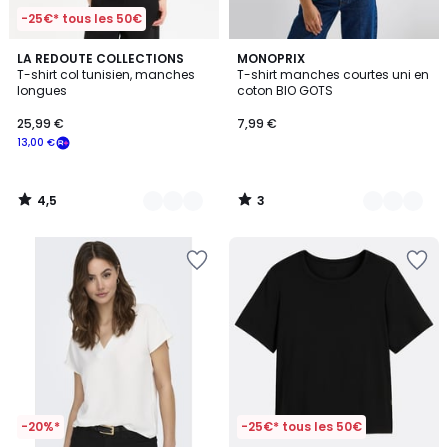
-25€* tous les 50€
4,5
3
3
LA REDOUTE COLLECTIONS
6
MONOPRIX
/ 5
/
T-shirt col tunisien, manches
T-shirt manches courtes uni en
Couleurs
Couleurs
5
longues
coton BIO GOTS
25,99 €
7,99 €
13,00 €
4,5
3
/
/
5
5
-20%*
-25€* tous les 50€