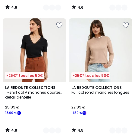
4,6
4,6
/
/
5
5
-25€* tous les 50€
-25€* tous les 50€
4,8
4,5
2
LA REDOUTE COLLECTIONS
2
LA REDOUTE COLLECTIONS
/ 5
/ 5
T-shirt col V manches courtes,
Pull col rond, manches longues
Couleurs
Couleurs
détail dentelle
25,99 €
22,99 €
13,00 €
11,50 €
4,8
4,5
/
/