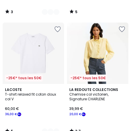
3
5
/
/
5
5
-25€* tous les 50€
-25€* tous les 50€
5
3,7
3
LACOSTE
LA REDOUTE COLLECTIONS
/
/ 5
T-shirt relaxed fit coton doux
Chemise col victorien,
Couleurs
5
col V
Signature CHARLENE
60,00 €
39,99 €
36,00 €
20,00 €