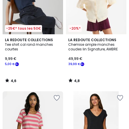
-25€* tous les 50€
-20%*
4,6
4,8
LA REDOUTE COLLECTIONS
LA REDOUTE COLLECTIONS
/ 5
/ 5
Tee shirt col rond manches
Chemise ample manches
courtes
coudes lin Signature, AMBRE
9,99 €
49,99 €
5,00 €
39,99 €
4,6
4,8
/
/
5
5