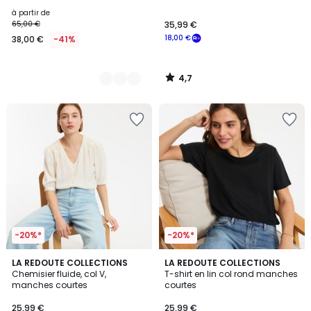
à partir de
65,00 €
35,99 €
18,00 €
38,00 €
-41%
4,7
/
5
-20%*
-20%*
3,5
4,4
LA REDOUTE COLLECTIONS
3
LA REDOUTE COLLECTIONS
/ 5
/ 5
Chemisier fluide, col V,
T-shirt en lin col rond manches
Couleurs
manches courtes
courtes
25,99 €
25,99 €