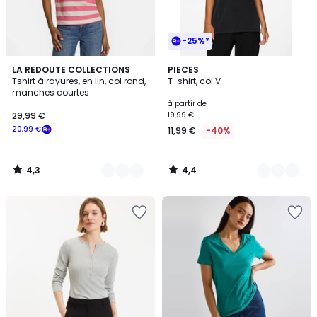
-25%*
4,3
4,4
2
LA REDOUTE COLLECTIONS
5
PIECES
/ 5
/ 5
Tshirt à rayures, en lin, col rond,
T-shirt, col V
Couleurs
Couleurs
manches courtes
à partir de
29,99 €
19,99 €
20,99 €
11,99 €
-40%
4,3
4,4
/
/
5
5