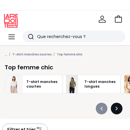
Voir
mon
La
panie
Redoute
Menu
Rechercher
Derniers
...
articles
T-shirt manches courtes
Top femme chic
vus
Top femme chic
T-shirt manches
T-shirt manches
courtes
longues
Précédent
Suivan
-
-
défiler
défiler
à
à
Filtrer et trier