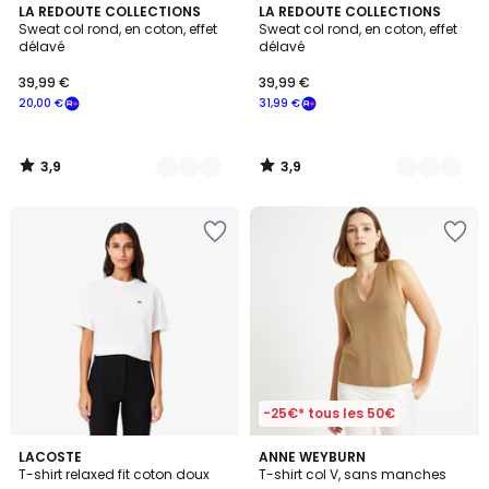
3,9
3,9
2
LA REDOUTE COLLECTIONS
3
LA REDOUTE COLLECTIONS
/ 5
/ 5
Sweat col rond, en coton, effet
Sweat col rond, en coton, effet
Couleurs
Couleurs
délavé
délavé
39,99 €
39,99 €
20,00 €
31,99 €
3,9
3,9
/
/
5
5
-25€* tous les 50€
4,7
12
LACOSTE
ANNE WEYBURN
/ 5
T-shirt relaxed fit coton doux
T-shirt col V, sans manches
Couleurs