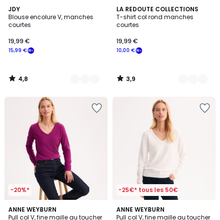
4,8
3,9
2
JDY
3
LA REDOUTE COLLECTIONS
/ 5
/ 5
Blouse encolure V, manches
T-shirt col rond manches
Couleurs
Couleurs
courtes
courtes
19,99 €
19,99 €
15,99 €
10,00 €
4,8
3,9
/
/
5
5
-20%*
-25€* tous les 50€
4,2
4,2
4
ANNE WEYBURN
2
ANNE WEYBURN
/ 5
/ 5
Pull col V, fine maille au toucher
Pull col V, fine maille au toucher