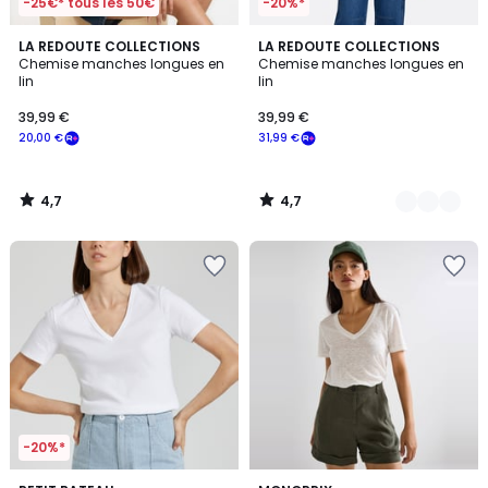
-25€* tous les 50€
-20%*
4,7
4,7
LA REDOUTE COLLECTIONS
2
LA REDOUTE COLLECTIONS
/ 5
/ 5
Chemise manches longues en
Chemise manches longues en
Couleurs
lin
lin
39,99 €
39,99 €
20,00 €
31,99 €
4,7
4,7
/
/
5
5
-20%*