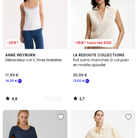
-20%*
-25€* tous les 50€
4,6
2,7
2
ANNE WEYBURN
LA REDOUTE COLLECTIONS
/ 5
/ 5
Débardeur col V, fines bretelles
Pull sans manches à col polo
Couleurs
en maille ajourée
17,99 €
25,99 €
14,39 €
13,00 €
4,6
2,7
/
/
5
5