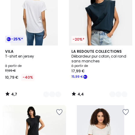
-25%*
-20%*
4,7
4,4
6
VILA
3
LA REDOUTE COLLECTIONS
/ 5
/ 5
T-shirt en jersey
Débardeur pur coton, col rond
Couleurs
Couleurs
sans manches
à partir de
à partir de
17,99 €
17,99 €
15,99 €
10,79 €
-40%
4,7
4,4
/
/
5
5