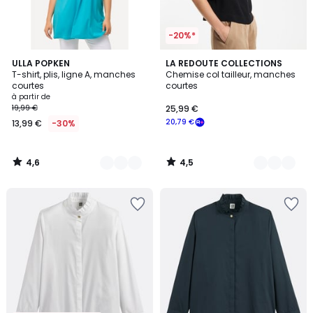
-20%*
4,6
4,5
32
ULLA POPKEN
2
LA REDOUTE COLLECTIONS
/ 5
/ 5
T-shirt, plis, ligne A, manches
Chemise col tailleur, manches
Couleurs
Couleurs
courtes
courtes
à partir de
19,99 €
25,99 €
20,79 €
13,99 €
-30%
4,6
4,5
/
/
5
5