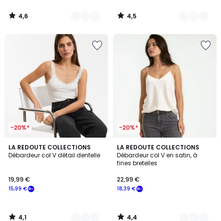
4,6
4,5
/
/
5
5
-20%*
-20%*
4,1
4,4
2
LA REDOUTE COLLECTIONS
3
LA REDOUTE COLLECTIONS
/ 5
/ 5
Débardeur col V détail dentelle
Débardeur col V en satin, à
Couleurs
Couleurs
fines bretelles
19,99 €
22,99 €
15,99 €
18,39 €
4,1
4,4
/
/