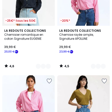
-25€* tous les 50€
-20%*
4,6
4,5
2
LA REDOUTE COLLECTIONS
2
LA REDOUTE COLLECTIONS
/ 5
/ 5
Chemisier romantique en
Chemise rayée ample,
Couleurs
Couleurs
coton Signature EUGENIE
Signature APOLLINE
39,99 €
29,99 €
20,00 €
23,99 €
4,6
4,5
/
/
5
5