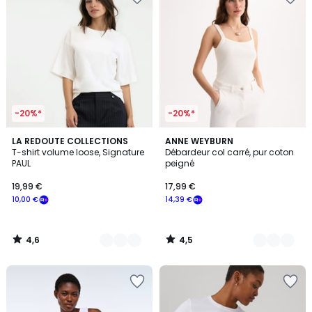
-20%*
-20%*
4,6
4,5
5
LA REDOUTE COLLECTIONS
4
ANNE WEYBURN
/ 5
/ 5
T-shirt volume loose, Signature
Débardeur col carré, pur coton
Couleurs
Couleurs
PAUL
peigné
19,99 €
17,99 €
10,00 €
14,39 €
4,6
4,5
/
/
5
5