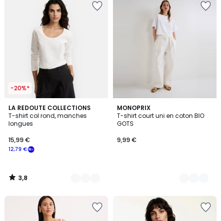
-20%*
3,8
3
LA REDOUTE COLLECTIONS
4
MONOPRIX
/ 5
T-shirt col rond, manches
T-shirt court uni en coton BIO
Couleurs
Couleurs
longues
GOTS
15,99 €
9,99 €
12,79 €
3,8
/
5