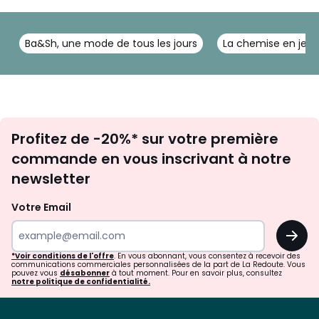
Ba&Sh, une mode de tous les jours
La chemise en jean
Inscription
Profitez de -20%* sur votre première
newsletter
commande en vous inscrivant à notre
newsletter
Votre Email
OK
*Voir conditions de l'offre
. En vous abonnant, vous consentez à recevoir des
communications commerciales personnalisées de la part de La Redoute. Vous
pouvez vous
désabonner
à tout moment. Pour en savoir plus, consultez
notre politique de confidentialité.