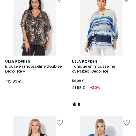
5
ULLA POPKEN
ULLA POPKEN
/
Blouse en mousseline doublée.
Tunique en mousseline
5
Décolleté V
oversized. Décolleté
149,99 €
59,99 €
41,99 €
-30%
5
/
5