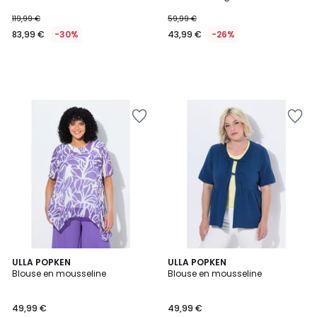
119,99 €
59,99 €
83,99 €
-30%
43,99 €
-26%
2
ULLA POPKEN
3
ULLA POPKEN
Blouse en mousseline
Blouse en mousseline
Couleurs
Couleurs
49,99 €
49,99 €