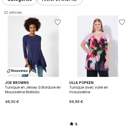
22 articles
Nouveau
5
JOE BROWNS
ULLA POPKEN
/
Tunique en Jersey à Bordure en
Tunique avec voile en
5
Mousseline Matilda
mousseline
46,00
46,00 €
69,99 €
€.
5
/
5