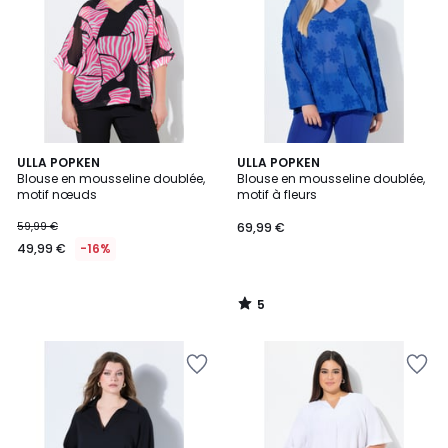
5
ULLA POPKEN
ULLA POPKEN
/
Blouse en mousseline doublée,
Blouse en mousseline doublée,
5
motif nœuds
motif à fleurs
59,99 €
69,99 €
49,99 €
-16%
5
/
5