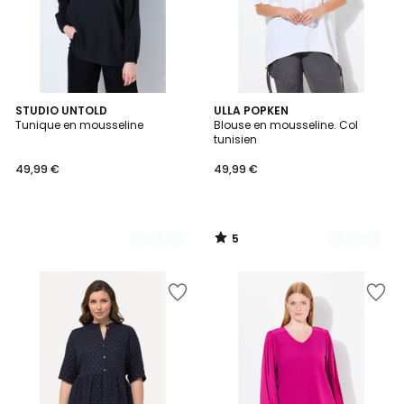
5
2
STUDIO UNTOLD
2
ULLA POPKEN
/
Tunique en mousseline
Blouse en mousseline. Col
Couleurs
Couleurs
5
tunisien
49,99 €
49,99 €
5
/
5