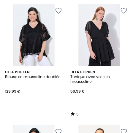
5
ULLA POPKEN
ULLA POPKEN
/
Blouse en mousseline doublée
Tunique avec voile en
5
mousseline
129,99 €
59,99 €
5
/
5