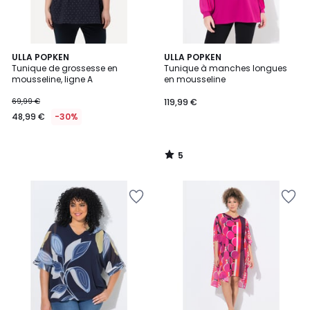
5
ULLA POPKEN
ULLA POPKEN
/
Tunique de grossesse en
Tunique à manches longues
5
mousseline, ligne A
en mousseline
69,99 €
119,99 €
48,99 €
-30%
5
/
5