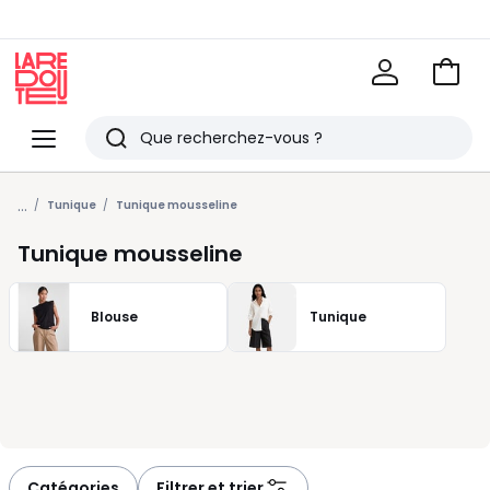
Voir
mon
La
panie
Redoute
Menu
Rechercher
Derniers
...
articles
Tunique
Tunique mousseline
vus
Tunique mousseline
Blouse
Tunique
Catégories
Filtrer et trier