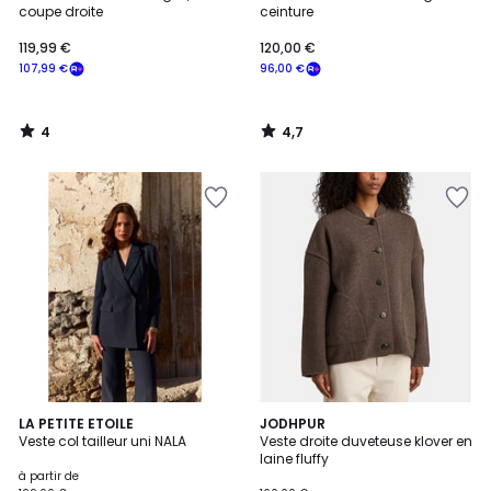
5
coupe droite
ceinture
119,99 €
120,00 €
107,99 €
96,00 €
4
4,7
/
/
5
5
2
LA PETITE ETOILE
JODHPUR
Veste col tailleur uni NALA
Veste droite duveteuse klover en
Couleurs
laine fluffy
à partir de