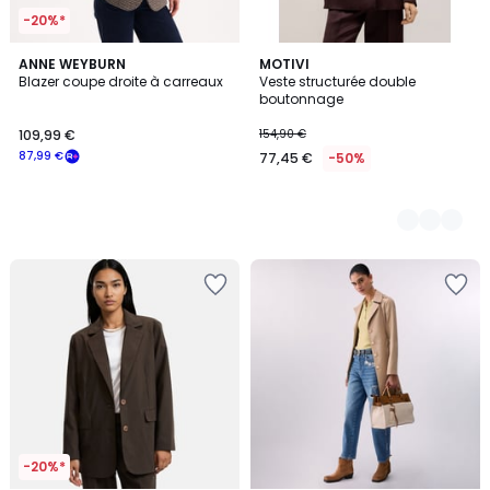
-20%*
ANNE WEYBURN
2
MOTIVI
Blazer coupe droite à carreaux
Veste structurée double
Couleurs
boutonnage
109,99 €
154,90 €
87,99 €
77,45 €
-50%
-20%*