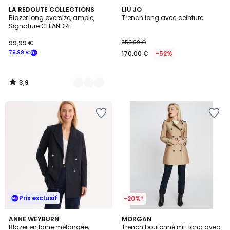
3,9
2
LA REDOUTE COLLECTIONS
LIU JO
/ 5
Blazer long oversize, ample,
Trench long avec ceinture
Couleurs
Signature CLÉANDRE
99,99 €
359,90 €
79,99 €
170,00 €
-52%
3,9
/
5
Prix exclusif
-20%*
4
4,7
ANNE WEYBURN
MORGAN
/
/ 5
Blazer en laine mélangée,
Trench boutonné mi-long avec