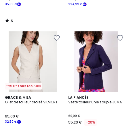
35,99 €
224,99 €
5
/
5
-25€* tous les 50€
3
GRACE & MILA
2
LA FIANCÉE
/
Gilet de tailleur croisé VILMONT
Veste tailleur unie souple JUMA
Couleurs
5
65,00 €
69,00 €
32,50 €
55,20 €
-20%