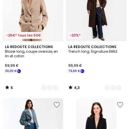
-25€* tous les 50€
-20%*
5
4,3
2
LA REDOUTE COLLECTIONS
3
LA REDOUTE COLLECTIONS
/
/ 5
Blazer long, coupe oversize, en
Trench long, Signature EMILE
Couleurs
Couleurs
5
lin et coton
59,99 €
99,99 €
30,00 €
79,99 €
5
4,3
/
/
5
5