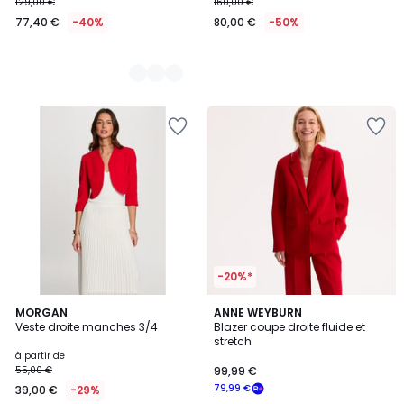
129,00 €
160,00 €
77,40 €
-40%
80,00 €
-50%
-20%*
4,4
4
MORGAN
ANNE WEYBURN
/ 5
Veste droite manches 3/4
Blazer coupe droite fluide et
Couleurs
stretch
à partir de
55,00 €
99,99 €
79,99 €
39,00 €
-29%