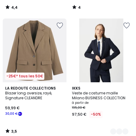
4,4
4
/
/
5
5
-25€* tous les 50€
3,5
LA REDOUTE COLLECTIONS
2
IKKS
/ 5
Blazer long oversize, rayé,
Veste de costume maille
Couleurs
Signature CLEANDRE
Milano BUSINESS COLLECTION
à partir de
59,99 €
195,00 €
30,00 €
97,50 €
-50%
3,5
/