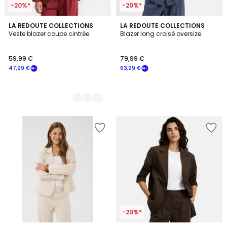
-20%*
-20%*
2
LA REDOUTE COLLECTIONS
LA REDOUTE COLLECTIONS
Veste blazer coupe cintrée
Blazer long croisé oversize
Couleurs
59,99 €
79,99 €
47,99 €
63,99 €
-20%*