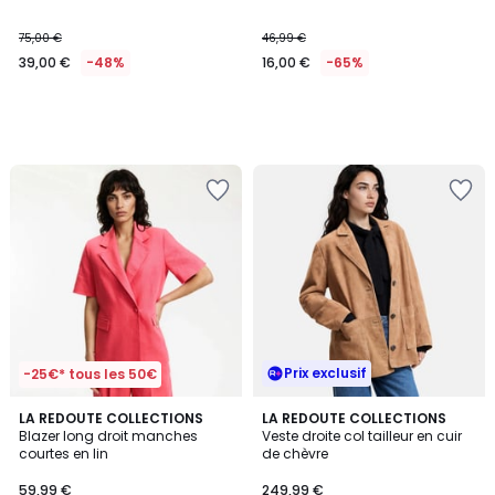
75,00 €
46,99 €
39,00 €
-48%
16,00 €
-65%
Prix exclusif
-25€* tous les 50€
5
LA REDOUTE COLLECTIONS
LA REDOUTE COLLECTIONS
/
Blazer long droit manches
Veste droite col tailleur en cuir
5
courtes en lin
de chèvre
59,99 €
249,99 €