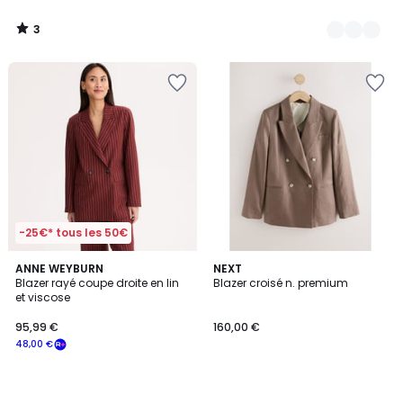
3
/
5
-25€* tous les 50€
ANNE WEYBURN
NEXT
Blazer rayé coupe droite en lin
Blazer croisé n. premium
et viscose
95,99 €
160,00 €
48,00 €