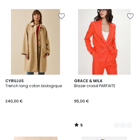
5
CYRILLUS
3
GRACE & MILA
/
Trench long coton biologique
Blazer croisé PARFAITE
Couleurs
5
240,00 €
95,00 €
5
/
5