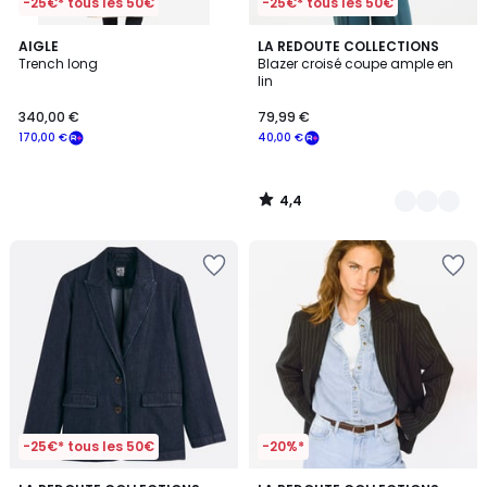
-25€* tous les 50€
-25€* tous les 50€
4,4
AIGLE
4
LA REDOUTE COLLECTIONS
/ 5
Trench long
Blazer croisé coupe ample en
Couleurs
lin
340,00 €
79,99 €
170,00 €
40,00 €
4,4
/
5
-25€* tous les 50€
-20%*