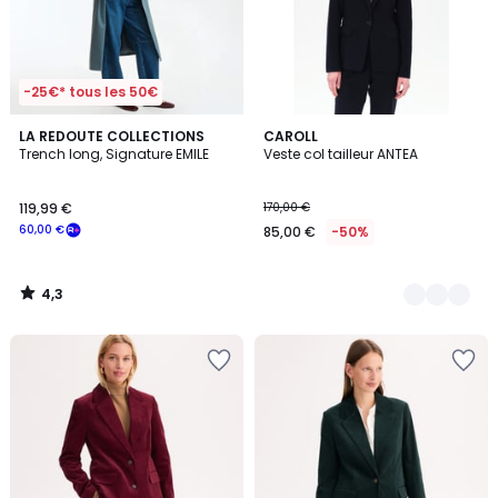
-25€* tous les 50€
4,3
LA REDOUTE COLLECTIONS
2
CAROLL
/ 5
Trench long, Signature EMILE
Veste col tailleur ANTEA
Couleurs
119,99 €
170,00 €
60,00 €
85,00 €
-50%
4,3
/
5