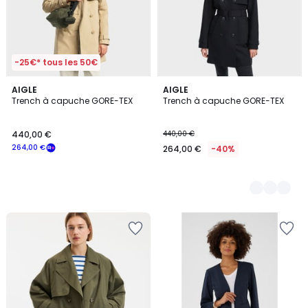
-25€* tous les 50€
AIGLE
2
AIGLE
Trench à capuche GORE-TEX
Trench à capuche GORE-TEX
Couleurs
440,00 €
440,00 €
264,00 €
264,00 €
-40%