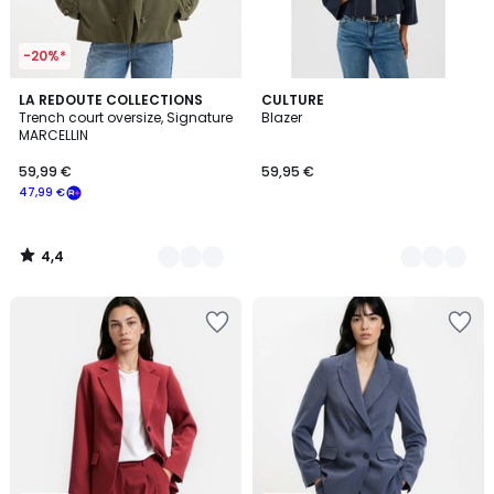
-20%*
4,4
2
LA REDOUTE COLLECTIONS
3
CULTURE
/ 5
Trench court oversize, Signature
Blazer
Couleurs
Couleurs
MARCELLIN
59,99 €
59,95 €
47,99 €
4,4
/
5