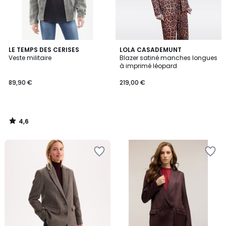
4,6
LE TEMPS DES CERISES
LOLA CASADEMUNT
/ 5
Veste militaire
Blazer satiné manches longues
à imprimé léopard
89,90 €
219,00 €
4,6
/
5