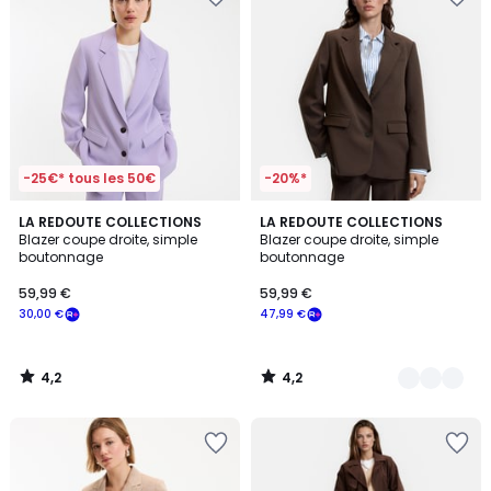
-25€* tous les 50€
-20%*
4,2
4,2
LA REDOUTE COLLECTIONS
3
LA REDOUTE COLLECTIONS
/ 5
/ 5
Blazer coupe droite, simple
Blazer coupe droite, simple
Couleurs
boutonnage
boutonnage
59,99 €
59,99 €
30,00 €
47,99 €
4,2
4,2
/
/
5
5