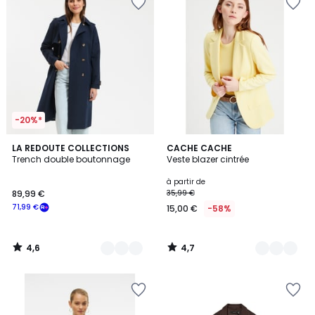
-20%*
4,6
4,7
2
LA REDOUTE COLLECTIONS
6
CACHE CACHE
/ 5
/ 5
Trench double boutonnage
Veste blazer cintrée
Couleurs
Couleurs
à partir de
89,99 €
35,99 €
71,99 €
15,00 €
-58%
4,6
4,7
/
/
5
5