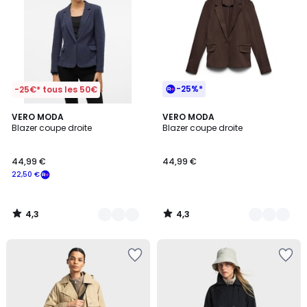
-25%*
-25€* tous les 50€
4,3
4,3
2
VERO MODA
4
VERO MODA
/ 5
/ 5
Blazer coupe droite
Blazer coupe droite
Couleurs
Couleurs
44,99 €
44,99 €
22,50 €
4,3
4,3
/
/
5
5