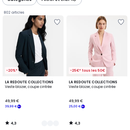
gauche
droite
802 articles
-20%*
-25€* tous les 50€
4,3
4,3
3
LA REDOUTE COLLECTIONS
LA REDOUTE COLLECTIONS
/ 5
/ 5
Veste blazer, coupe cintrée
Veste blazer, coupe cintrée
Couleurs
49,99
49,99 €
49,99 €
€
39,99 €
25,00 €
souscrivez
à
notre
4,3
4,3
programme
/
/
5
5