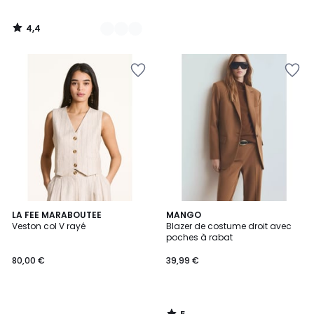
4,4
/
5
5
LA FEE MARABOUTEE
MANGO
/
Veston col V rayé
Blazer de costume droit avec
5
poches à rabat
80,00 €
39,99 €