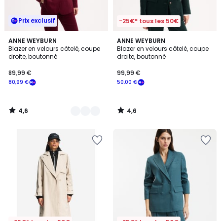
Prix exclusif
-25€* tous les 50€
4,6
4,6
3
ANNE WEYBURN
ANNE WEYBURN
/ 5
/ 5
Blazer en velours côtelé, coupe
Blazer en velours côtelé, coupe
Couleurs
droite, boutonné
droite, boutonné
89,99 €
99,99 €
80,99 €
50,00 €
4,6
4,6
/
/
5
5