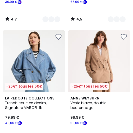
39,99 €
63,99 €
4,7
4,5
/
/
5
5
-25€* tous les 50€
-25€* tous les 50€
4,4
4
LA REDOUTE COLLECTIONS
ANNE WEYBURN
/ 5
/
Trench court en denim,
Veste blazer, double
5
Signature MARCELLIN
boutonnage
79,99 €
99,99 €
40,00 €
50,00 €