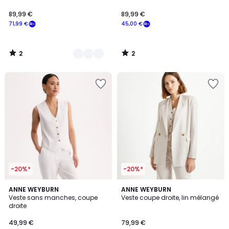
89,99 €
89,99 €
71,99 €
45,00 €
2
2
/
/
5
5
-20%*
-20%*
4,7
4,5
2
ANNE WEYBURN
2
ANNE WEYBURN
/ 5
/ 5
Veste sans manches, coupe
Veste coupe droite, lin mélangé
Couleurs
Couleurs
droite
49,99 €
79,99 €