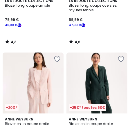
4,3
4,6
LA REDOUTE COLLECTIONS
LA REDOUTE COLLECTIONS
/ 5
/ 5
Blazer long, coupe ample
Blazer long, coupe oversize,
rayures tennis
79,99 €
59,99 €
40,00 €
47,99 €
4,3
4,6
/
/
5
5
-20%*
-25€* tous les 50€
2
2
2
ANNE WEYBURN
ANNE WEYBURN
/
/
Blazer en lin coupe droite
Blazer en lin coupe droite
Couleurs
5
5