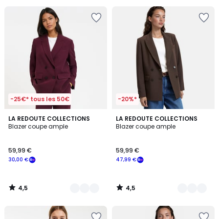
pour
payer
à
la
place
39,99
€.
-25€* tous les 50€
-20%*
4,5
4,5
2
LA REDOUTE COLLECTIONS
4
LA REDOUTE COLLECTIONS
/ 5
/ 5
Blazer coupe ample
Blazer coupe ample
Couleurs
Couleurs
59,99 €
59,99 €
30,00 €
47,99 €
4,5
4,5
/
/
5
5