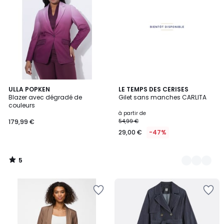
5
ULLA POPKEN
2
LE TEMPS DES CERISES
/
Blazer avec dégradé de
Gilet sans manches CARLITA
Couleurs
5
couleurs
à partir de
179,99 €
54,99 €
29,00 €
-47%
5
/
5