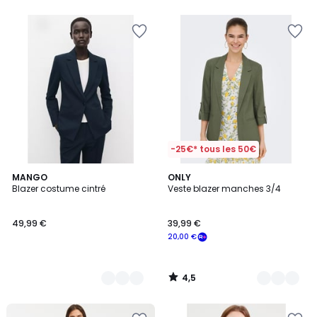
5
-25€* tous les 50€
4,5
3
MANGO
2
ONLY
/ 5
Blazer costume cintré
Veste blazer manches 3/4
Couleurs
Couleurs
49,99 €
39,99 €
20,00 €
4,5
/
5