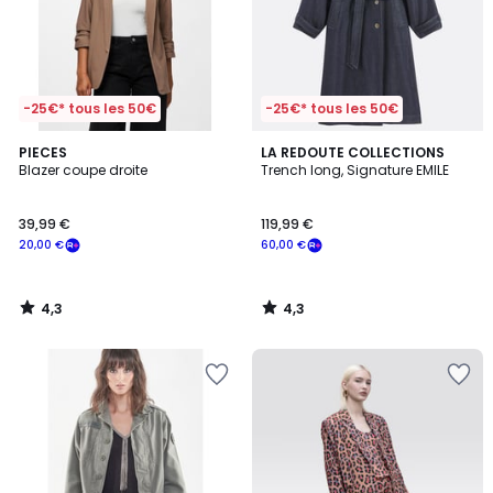
-25€* tous les 50€
-25€* tous les 50€
4,3
4,3
PIECES
LA REDOUTE COLLECTIONS
/ 5
/ 5
Blazer coupe droite
Trench long, Signature EMILE
39,99 €
119,99 €
20,00 €
60,00 €
4,3
4,3
/
/
5
5