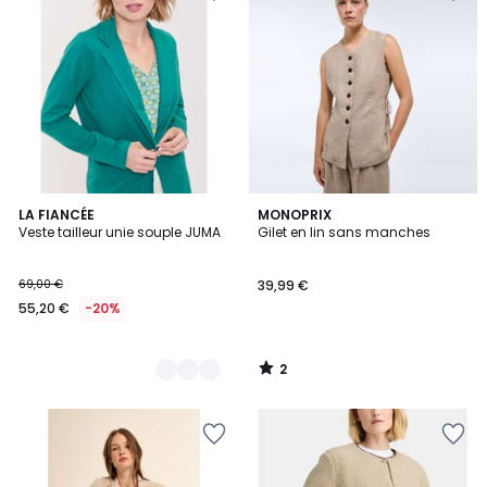
2
2
LA FIANCÉE
MONOPRIX
/
Veste tailleur unie souple JUMA
Gilet en lin sans manches
Couleurs
5
69,00 €
39,99 €
55,20 €
-20%
2
/
5