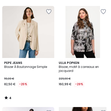
4
PEPE JEANS
ULLA POPKEN
/
Blazer À Boutonnage Simple
Blazer, motif à carreaux en
5
jacquard
110,00 €
229,00 €
82,50 €
-25%
160,99 €
-29%
4
/
5