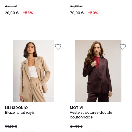
45,99 €
140,00 €
20,00 €
-56%
70,00 €
-50%
LILI SIDONIO
2
MOTIVI
Blazer droit rayé
Veste structurée double
Couleurs
boutonnage
90,00 €
154,90 €