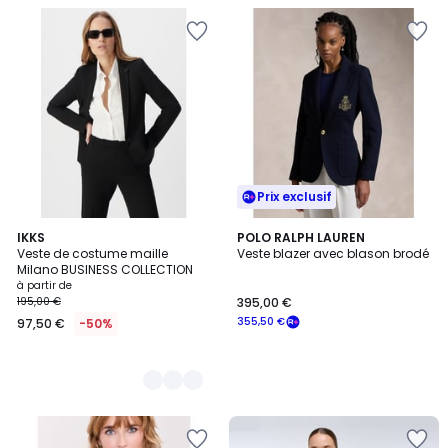
Prix exclusif
2
IKKS
POLO RALPH LAUREN
Veste de costume maille
Veste blazer avec blason brodé
Couleurs
Milano BUSINESS COLLECTION
à partir de
195,00 €
395,00 €
355,50 €
97,50 €
-50%