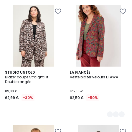
STUDIO UNTOLD
3
LA FIANCÉE
Blazer coupe Straight Fit.
Veste blazer velours ETAWA
Couleurs
Double rangée
89,99 €
125,00 €
62,99 €
-30%
62,50 €
-50%