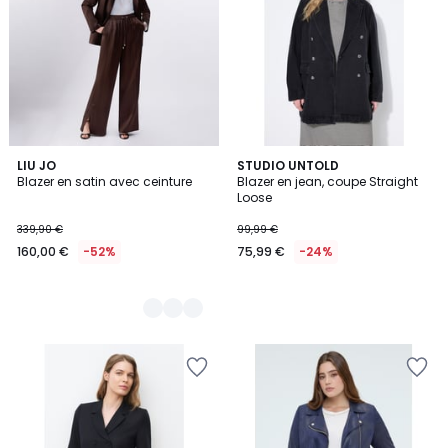
2
LIU JO
STUDIO UNTOLD
Blazer en satin avec ceinture
Blazer en jean, coupe Straight
Couleurs
Loose
339,90 €
99,99 €
160,00 €
-52%
75,99 €
-24%