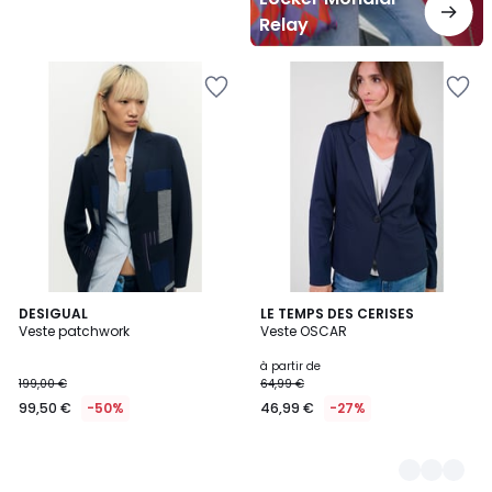
Relay
DESIGUAL
5
LE TEMPS DES CERISES
Veste patchwork
Veste OSCAR
Couleurs
à partir de
199,00 €
64,99 €
99,50 €
-50%
46,99 €
-27%