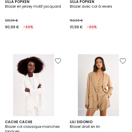
ULLA POPKEN
ULLA POPKEN
Blazer en jersey motif jacquard
Blazer avec col à revers
129,99 €
159,99 €
90,99 €
-30%
111,99 €
-30%
CACHE CACHE
LILI SIDONIO
Blazer col classique manches
Blazer droit en lin
longues