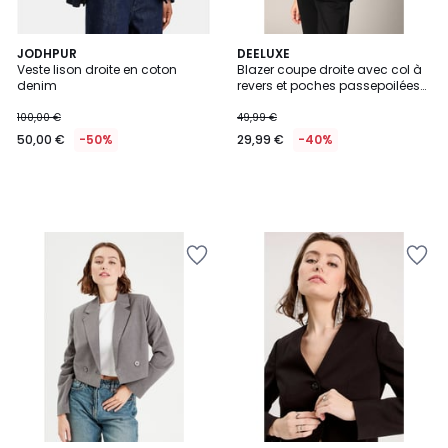
JODHPUR
DEELUXE
Veste lison droite en coton
Blazer coupe droite avec col à
denim
revers et poches passepoilées
PENILLA
100,00 €
49,99 €
50,00 €
-50%
29,99 €
-40%