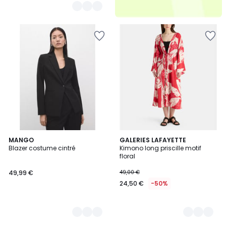
3
MANGO
2
GALERIES LAFAYETTE
Blazer costume cintré
Kimono long priscille motif
Couleurs
Couleurs
floral
49,99 €
49,00 €
24,50 €
-50%