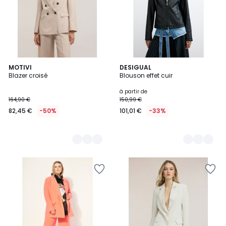
2
MOTIVI
3
DESIGUAL
Blazer croisé
Blouson effet cuir
Couleurs
Couleurs
à partir de
164,90 €
150,99 €
82,45 €
-50%
101,01 €
-33%