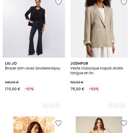
2
LIU JO
2
JODHPUR
Blazer slim avec broderie bijou
Veste classique napoli droite
Couleurs
Couleurs
longue en lin
349,90 €
150,00 €
170,00 €
-51%
75,00 €
-50%