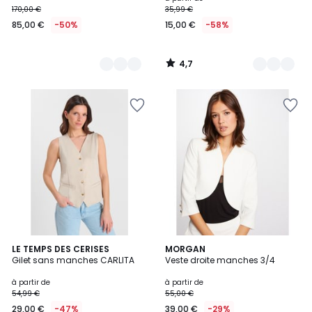
170,00 €
35,99 €
€
85,00 €
-50%
15,00 €
-58%
au
lieu
de
4,7
170,00
/
5
€
50%
de
réduction
appliquée.
4,4
2
LE TEMPS DES CERISES
4
MORGAN
/ 5
Gilet sans manches CARLITA
Veste droite manches 3/4
Couleurs
Couleurs
à partir de
à partir de
54,99 €
55,00 €
29,00 €
-47%
39,00 €
-29%