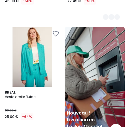
45,00 €
-50%
77,45 €
-50%
Nouveau
!
Livraison
en
Locker
Mondial
Relay
BREAL
Veste droite fluide
69,99 €
Nouveau !
25,00 €
-64%
Livraison en
Locker Mondial