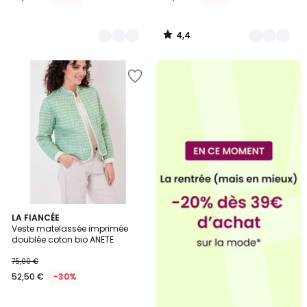
4,4
/
5
2
LA FIANCÉE
Veste matelassée imprimée
Couleurs
doublée coton bio ANETE
75,00 €
52,50 €
-30%