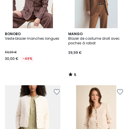
5
BONOBO
MANGO
/
Veste blazer manches longues
Blazer de costume droit avec
5
poches à rabat
59,99 €
39,99 €
30,00 €
-49%
5
/
5