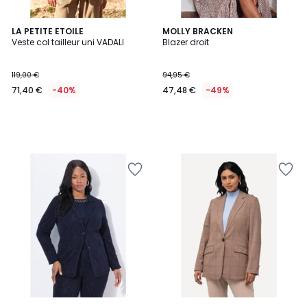
LA PETITE ETOILE
MOLLY BRACKEN
Veste col tailleur uni VADALI
Blazer droit
119,00 €
94,95 €
71,40 €
-40%
47,48 €
-49%