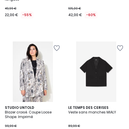
49,99 €
105,00 €
22,00 €
-55%
42,00 €
-60%
STUDIO UNTOLD
LE TEMPS DES CERISES
Blazer croisé. Coupe Loose
Veste sans manches MIALY
Shape. Imprimé
99,99 €
89,99 €