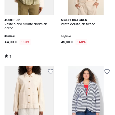
3
JODHPUR
MOLLY BRACKEN
/
Veste niam courte droite en
Veste courte, en tweed
5
coton
110,00 €
99,95 €
44,00 €
-60%
49,98 €
-49%
3
/
5