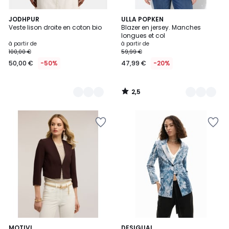
2,5
2
JODHPUR
3
ULLA POPKEN
/ 5
Veste lison droite en coton bio
Blazer en jersey. Manches
Couleurs
Couleurs
longues et col
à partir de
à partir de
100,00 €
59,99 €
50,00 €
-50%
47,99 €
-20%
2,5
/
5
MOTIVI
DESIGUAL