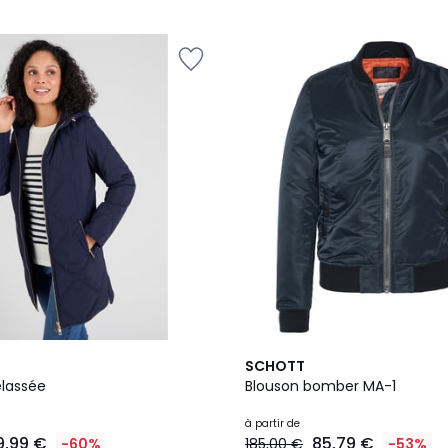
3
SCHOTT
Couleurs
lassée
Blouson bomber MA-1
à partir de
9,99 €
85,79 €
-60%
185,00 €
-53%