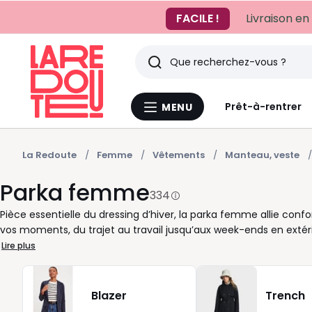
FACILE !
Livraison en
Rechercher
Derniers
Prêt-à-rentrer
MENU
Menu
articles
La
Redoute
vus
La Redoute
Femme
Vêtements
Manteau, veste
Parka femme
334
Pièce essentielle du dressing d’hiver, la parka femme allie con
vos moments, du trajet au travail jusqu’aux week-ends en extérie
s’adapte à vos envies du jour. Sa coupe fluide, sa capuche prot
Lire plus
qu’élégant. Chez La Redoute, nous avons sélectionné des parkas
pour les journées froides, des vestes plus légères pour les premi
sans effort. Vous pouvez choisir la couleur qui reflète le mieux v
Blazer
Trench
disponibles dans différentes coupes et matières, nos parkas con