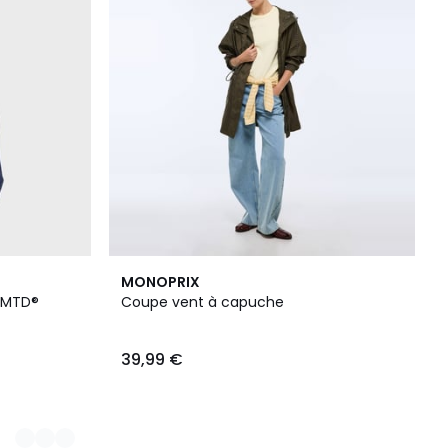
MONOPRIX
e MTD®
Coupe vent à capuche
39,99 €