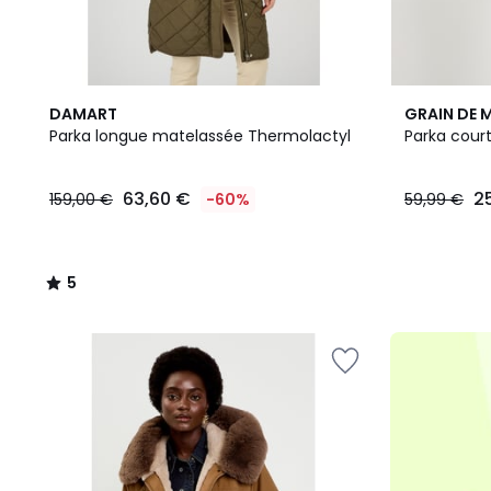
5
DAMART
GRAIN DE 
/
Parka longue matelassée Thermolactyl
Parka cour
5
63,60
63,60 €
2
159,00 €
-60%
59,99 €
€
au
lieu
de
5
159,00
/
€
5
60%
de
réduction
appliquée.