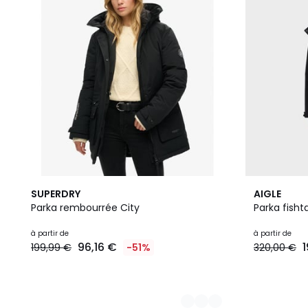
2
4
SUPERDRY
AIGLE
Couleurs
Couleurs
Parka rembourrée City
Parka fisht
à partir de
à partir de
96,16 €
199,99 €
-51%
320,00 €