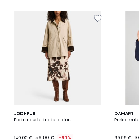
2
2
JODHPUR
DAMART
Couleurs
Couleurs
Parka courte kookie coton
Parka mate
56,00 €
3
140,00 €
-60%
99,99 €