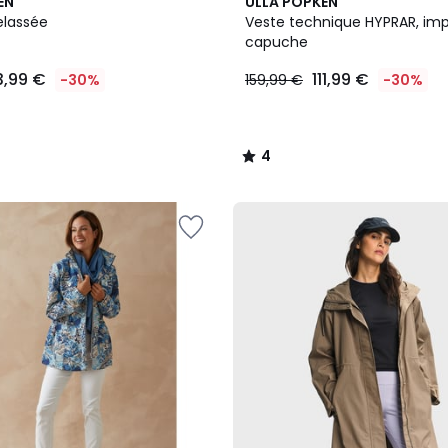
4
EN
ULLA POPKEN
/
elassée
Veste technique HYPRAR, im
5
capuche
3,99 €
111,99 €
-30%
159,99 €
-30%
4
/
5