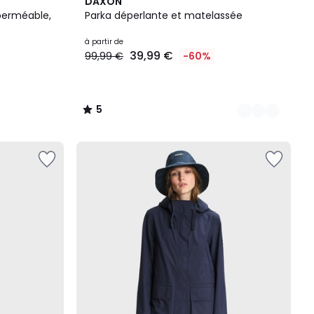
6
5
DAXON
Couleurs
/
perméable,
Parka déperlante et matelassée
5
à partir de
39,99 €
99,99 €
-60%
5
/
5