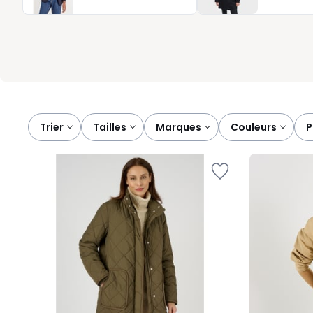
devient un vrai plaisir, même lorsque le thermomètre chute. Pa
vous faire sentir bien, partout et tout le temps.
Trier
tailles
marques
couleurs