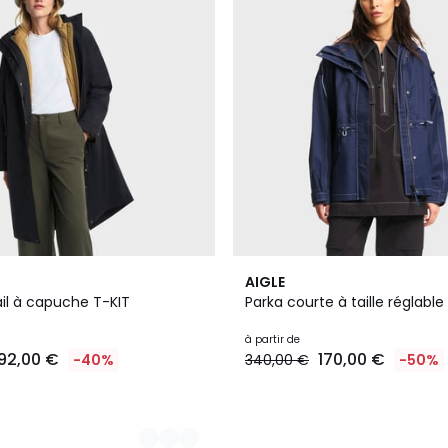
2
AIGLE
Couleurs
ail à capuche T-KIT
Parka courte à taille réglabl
à partir de
192,00 €
170,00 €
-40%
340,00 €
-50%