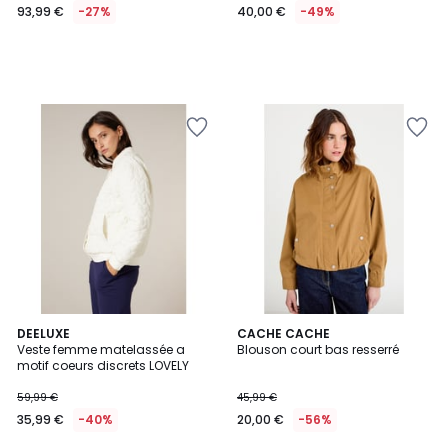
93,99 €
-27%
40,00 €
-49%
2
DEELUXE
CACHE CACHE
Veste femme matelassée a
Blouson court bas resserré
Couleurs
motif coeurs discrets LOVELY
59,99 €
45,99 €
35,99 €
-40%
20,00 €
-56%