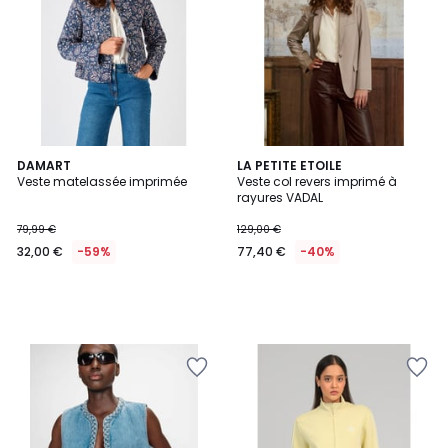
DAMART
LA PETITE ETOILE
Veste matelassée imprimée
Veste col revers imprimé à
rayures VADAL
79,99 €
129,00 €
32,00 €
-59%
77,40 €
-40%