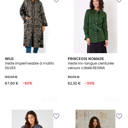
3
WILD
3
PRINCESSE NOMADE
Veste impermeable à motifs
Veste mi-longue ceinturée
Couleurs
Couleurs
SILVES
velours côtelé REGINA
169,00 €
89,00 €
67,60 €
-60%
62,30 €
-30%