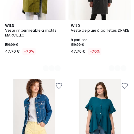
2
WILD
5
WILD
Veste impermeable à motifs
Veste de pluie à paillettes DRAKE
Couleurs
Couleurs
MARCIELLO
à partir de
159,00 €
159,00 €
47,70 €
-70%
47,70 €
-70%