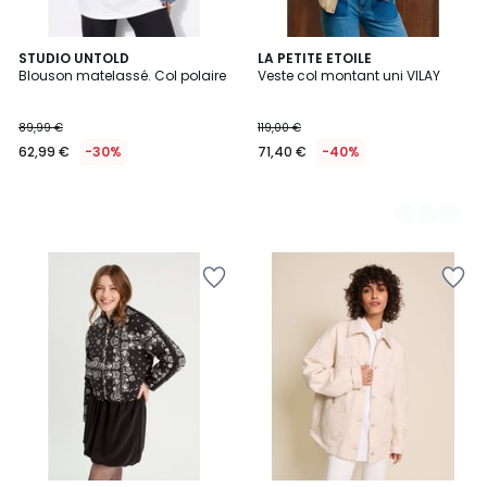
STUDIO UNTOLD
2
LA PETITE ETOILE
Blouson matelassé. Col polaire
Veste col montant uni VILAY
Couleurs
89,99 €
119,00 €
62,99 €
-30%
71,40 €
-40%