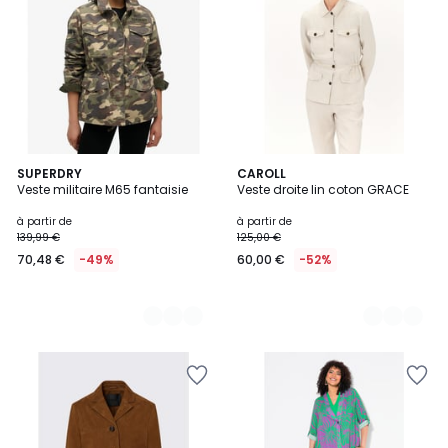
2
SUPERDRY
3
CAROLL
Veste militaire M65 fantaisie
Veste droite lin coton GRACE
Couleurs
Couleurs
à partir de
à partir de
139,99 €
125,00 €
70,48 €
-49%
60,00 €
-52%