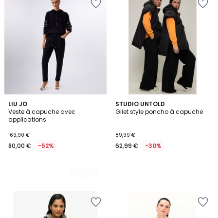
2
LIU JO
STUDIO UNTOLD
Veste à capuche avec
Gilet style poncho à capuche
Couleurs
applications
169,90 €
89,99 €
80,00 €
-52%
62,99 €
-30%