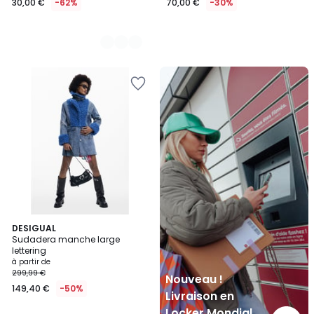
30,00 €
-62%
70,00 €
-30%
Nouveau
!
Livraison
en
Locker
Mondial
Relay
DESIGUAL
Sudadera manche large
lettering
à partir de
299,99 €
Nouveau !
149,40 €
-50%
Livraison en
Locker Mondial