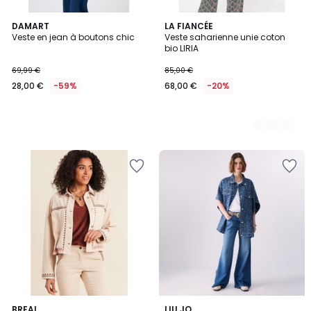
DAMART
4
LA FIANCÉE
Veste en jean à boutons chic
Veste saharienne unie coton
Couleurs
bio LIRIA
69,99 €
85,00 €
28,00 €
-59%
68,00 €
-20%
BREAL
LIU JO