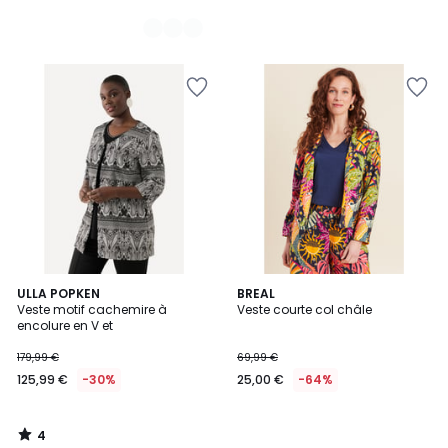
4
ULLA POPKEN
BREAL
/
Veste motif cachemire à
Veste courte col châle
5
encolure en V et
179,99 €
69,99 €
125,99 €
-30%
25,00 €
-64%
4
/