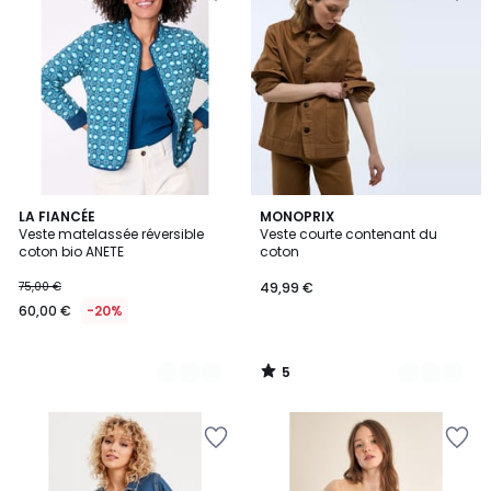
5
4
LA FIANCÉE
2
MONOPRIX
/
Veste matelassée réversible
Veste courte contenant du
Couleurs
Couleurs
5
coton bio ANETE
coton
75,00 €
49,99 €
60,00 €
-20%
5
/
5