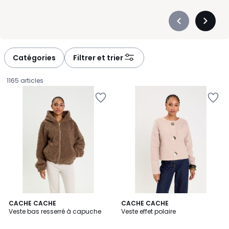
Précédent
Suivan
-
-
défiler
défiler
à
à
Catégories
Filtrer et trier
gauche
droite
1165 articles
2
CACHE CACHE
CACHE CACHE
Veste bas resserré à capuche
Veste effet polaire
Couleurs
18,00