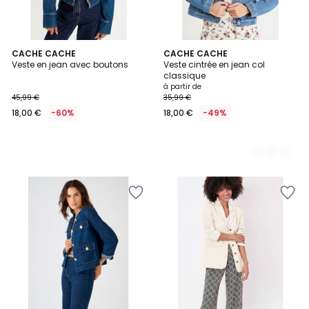
CACHE CACHE
3
CACHE CACHE
Veste en jean avec boutons
Veste cintrée en jean col
Couleurs
classique
à partir de
45,99 €
35,99 €
18,00 €
-60%
18,00 €
-49%