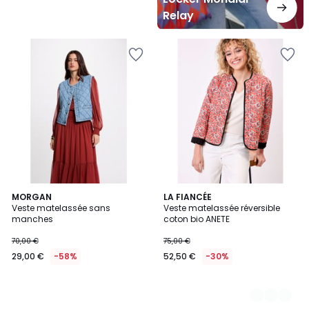
Relay
MORGAN
2
LA FIANCÉE
Veste matelassée sans
Veste matelassée réversible
Couleurs
manches
coton bio ANETE
70,00 €
75,00 €
29,00 €
-58%
52,50 €
-30%