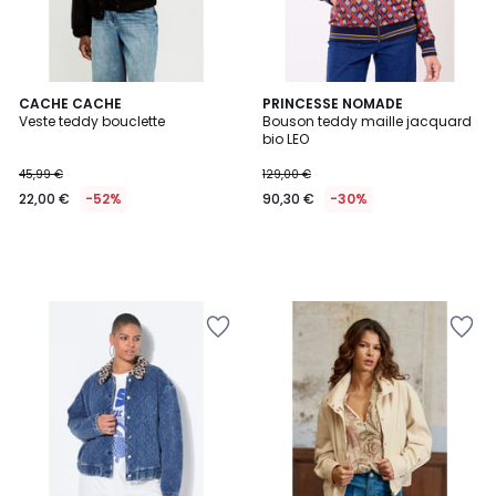
CACHE CACHE
PRINCESSE NOMADE
Veste teddy bouclette
Bouson teddy maille jacquard
bio LEO
45,99 €
129,00 €
22,00 €
-52%
90,30 €
-30%