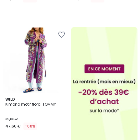
2
WILD
Kimono motif floral TOMMY
Couleurs
119,00 €
47,60 €
-60%