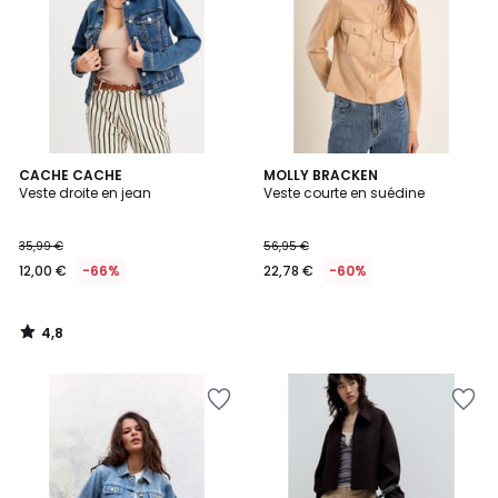
4,8
CACHE CACHE
MOLLY BRACKEN
/ 5
Veste droite en jean
Veste courte en suédine
35,99 €
56,95 €
12,00 €
-66%
22,78 €
-60%
4,8
/
5