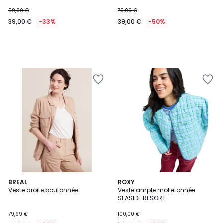
59,00 €
79,00 €
39,00 €
-33%
39,00 €
-50%
2
BREAL
ROXY
Veste droite boutonnée
Veste ample molletonnée
Couleurs
SEASIDE RESORT.
79,99 €
100,00 €