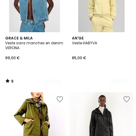
5
2
GRACE & MILA
6
AN'GE
/
Veste sans manches en denim
Veste HABYVA
Couleurs
Couleurs
5
VERONA
99,00 €
85,00 €
5
/
5