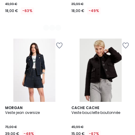
49,99 €
35,99 €
€
18,00 €
-63%
18,00 €
-49%
au
lieu
de
49,99
€
63%
de
réduction
appliquée.
MORGAN
CACHE CACHE
Veste jean oversize
Veste bouclette boutonnée
75,00 €
45,99 €
39,00 €
-48%
15,00 €
-67%