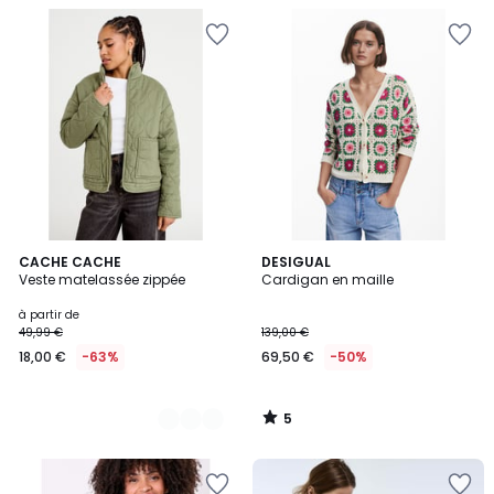
5
3
CACHE CACHE
DESIGUAL
/
Veste matelassée zippée
Cardigan en maille
Couleurs
5
à partir de
49,99 €
139,00 €
18,00 €
-63%
69,50 €
-50%
5
/
5