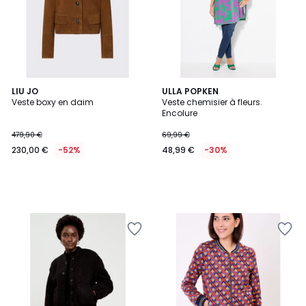
LIU JO
ULLA POPKEN
Veste boxy en daim
Veste chemisier à fleurs.
Encolure
479,90 €
69,99 €
230,00 €
-52%
48,99 €
-30%