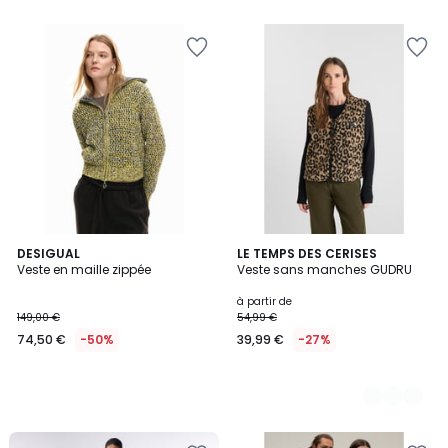
5
DESIGUAL
3
LE TEMPS DES CERISES
Veste en maille zippée
Veste sans manches GUDRU
Couleurs
à partir de
149,00 €
54,99 €
74,50 €
-50%
39,99 €
-27%