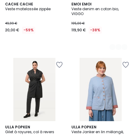
CACHE CACHE
2
EMOI EMOI
Veste matelassée zippée
Veste denim en coton bio,
Couleurs
VIGGO
49,99 €
195,00 €
20,00 €
-59%
119,90 €
-38%
5
ULLA POPKEN
ULLA POPKEN
/
Gilet à rayures, col à revers
Veste Janker en lin mélangé,