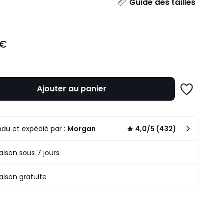
ité
Guide des tailles
 €
Ajouter au panier
Ajouter
à
une
liste
du et expédié par :
Morgan
4,0/5 (432)
raison sous 7 jours
raison gratuite