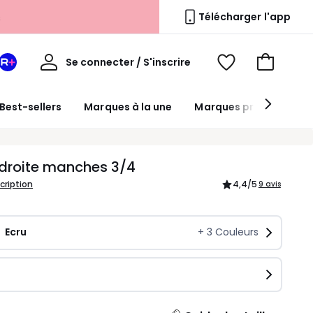
s
Télécharger l'app
Mon
Se connecter / S'inscrire
Mon
Voir
Voir
compte
espace
mes
mon
La
favoris
panier
Best-sellers
Marques à la une
Marques premium
Redoute
+
droite manches 3/4
scription
4,4
/5
9 avis
Ecru
+
3
Couleurs