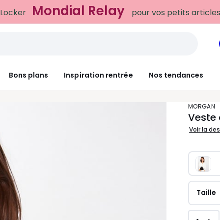
Mondial Relay
 Locker
pour vos petits article
Bons plans
Inspiration rentrée
Nos tendances
MORGAN
Veste 
Voir la de
Taille