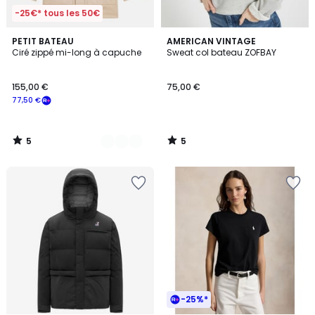
-25€* tous les 50€
5
5
2
PETIT BATEAU
AMERICAN VINTAGE
/
/
Ciré zippé mi-long à capuche
Sweat col bateau ZOFBAY
Couleurs
5
5
155,00 €
75,00 €
77,50 €
5
5
/
/
5
5
-25%*