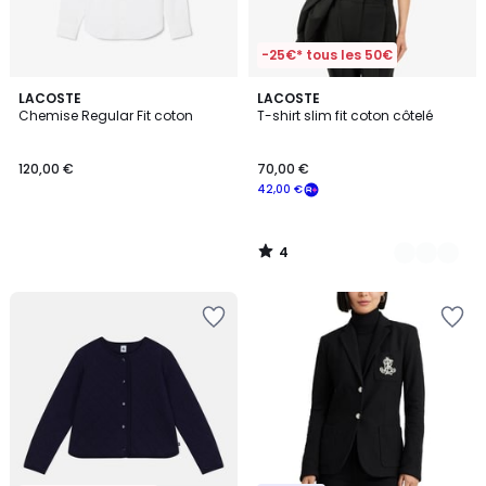
-25€* tous les 50€
4
LACOSTE
4
LACOSTE
/
Chemise Regular Fit coton
T-shirt slim fit coton côtelé
Couleurs
5
120,00 €
70,00 €
42,00 €
4
/
5