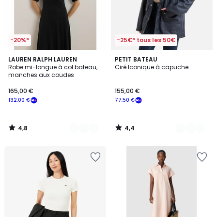
-20%*
-25€* tous les 50€
4,8
4,4
2
LAUREN RALPH LAUREN
3
PETIT BATEAU
/ 5
/ 5
Robe mi-longue à col bateau,
Ciré Iconique à capuche
Couleurs
Couleurs
manches aux coudes
165,00 €
155,00 €
132,00 €
77,50 €
4,8
4,4
/
/
5
5