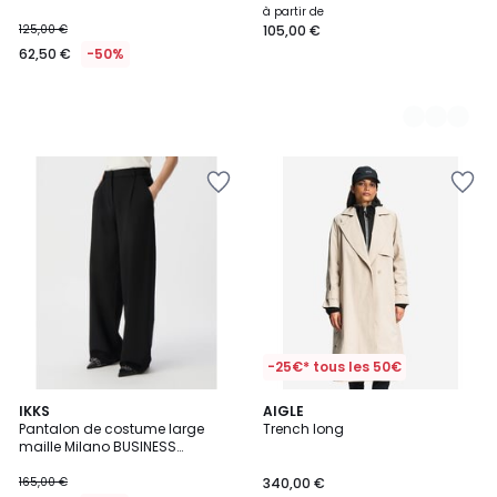
à partir de
125,00 €
105,00 €
62,50 €
-50%
-25€* tous les 50€
2
IKKS
AIGLE
Pantalon de costume large
Trench long
Couleurs
maille Milano BUSINESS
COLLECTION
165,00 €
340,00 €