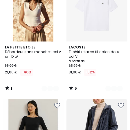
1
5
3
LA PETITE ETOILE
7
LACOSTE
/
/
Débardeur sans manches col v
T-shirt relaxed fit coton doux
Couleurs
Couleurs
5
5
uni DILA
col V
à partir de
35,00 €
65,00 €
21,00 €
-40%
31,00 €
-52%
1
5
/
/
5
5