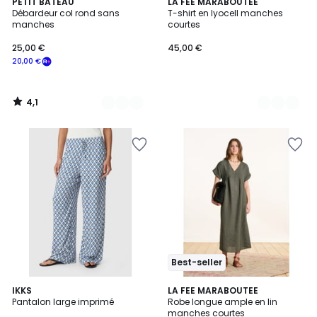
4,1
3
PETIT BATEAU
5
LA FEE MARABOUTEE
/ 5
Débardeur col rond sans
T-shirt en lyocell manches
Couleurs
Couleurs
manches
courtes
25,00 €
45,00 €
20,00 €
4,1
/
5
Best-seller
IKKS
6
LA FEE MARABOUTEE
Pantalon large imprimé
Robe longue ample en lin
Couleurs
manches courtes