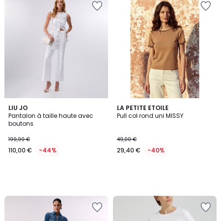
LIU JO
LA PETITE ETOILE
Pantalon à taille haute avec
Pull col rond uni MISSY
boutons
199,90 €
49,00 €
110,00 €
-44%
29,40 €
-40%