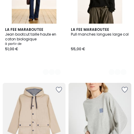
2
LA FEE MARABOUTEE
2
LA FEE MARABOUTEE
Jean bootcut taille haute en
Pull manches longues large col
Couleurs
Couleurs
coton biologique
à partir de
51,00 €
55,00 €