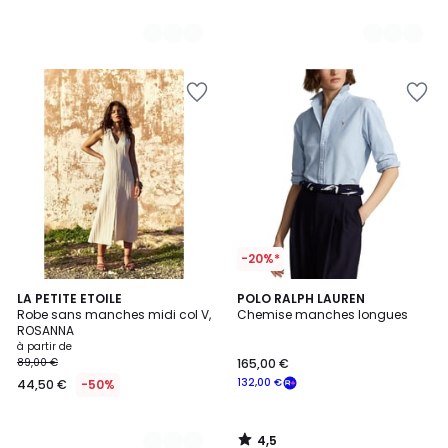
-20%*
4,5
2
LA PETITE ETOILE
POLO RALPH LAUREN
/ 5
Robe sans manches midi col V,
Chemise manches longues
Couleurs
ROSANNA
à partir de
89,00 €
165,00 €
132,00 €
44,50 €
-50%
4,5
/