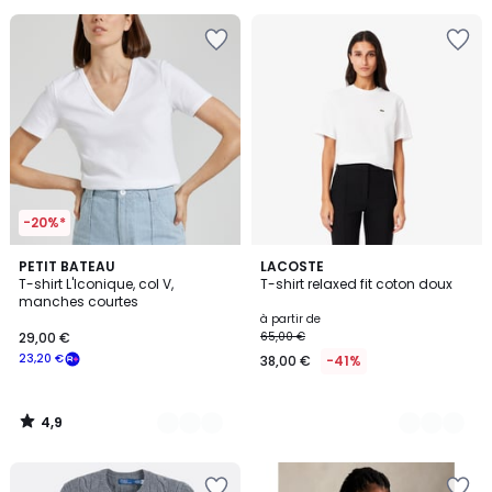
pour
payer
à
la
place
199,95
€.
-20%*
4,9
3
PETIT BATEAU
12
LACOSTE
/ 5
T-shirt L'Iconique, col V,
T-shirt relaxed fit coton doux
Couleurs
Couleurs
manches courtes
à partir de
29,00 €
65,00 €
23,20 €
38,00 €
-41%
4,9
/
5