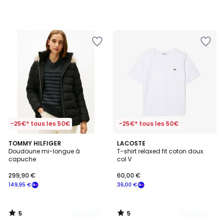
-25€* tous les 50€
-25€* tous les 50€
5
5
2
TOMMY HILFIGER
3
LACOSTE
/
/
Doudoune mi-longue à
T-shirt relaxed fit coton doux
Couleurs
Couleurs
5
5
capuche
col V
299,90 €
60,00 €
149,95 €
36,00 €
5
5
/
/