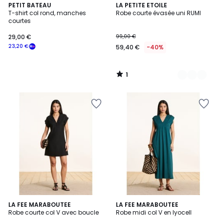
1
PETIT BATEAU
2
LA PETITE ETOILE
/
T-shirt col rond, manches
Robe courte évasée uni RUMI
Couleurs
5
courtes
29,00 €
99,00 €
23,20 €
59,40 €
-40%
1
/
5
5
3
LA FEE MARABOUTEE
3
LA FEE MARABOUTEE
/
Robe courte col V avec boucle
Robe midi col V en lyocell
Couleurs
Couleurs