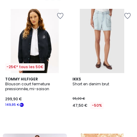
5
-25€* tous les 50€
TOMMY HILFIGER
IKKS
Blouson court fermeture
Short en denim brut
pressionnée, mi-saison
299,90 €
95,00 €
149,95 €
47,50 €
-50%