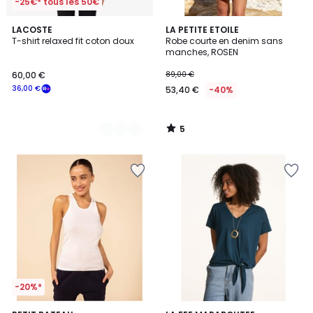
-25€* tous les 50€
5
4
LACOSTE
LA PETITE ETOILE
/
T-shirt relaxed fit coton doux
Robe courte en denim sans
Couleurs
5
manches, ROSEN
60,00 €
89,00 €
36,00 €
53,40 €
-40%
5
/
5
-20%*