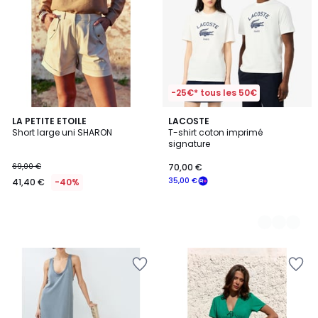
-25€* tous les 50€
LA PETITE ETOILE
2
LACOSTE
Short large uni SHARON
T-shirt coton imprimé
Couleurs
signature
69,00 €
70,00 €
35,00 €
41,40 €
-40%