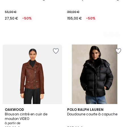
Couleurs
55,00 €
310,00 €
27,50 €
-50%
155,00 €
-50%
4,6
4,5
2
OAKWOOD
POLO RALPH LAUREN
/ 5
/ 5
Blouson cintré en cuir de
Doudoune courte à capuche
Couleurs
mouton VIDEO
à partir de