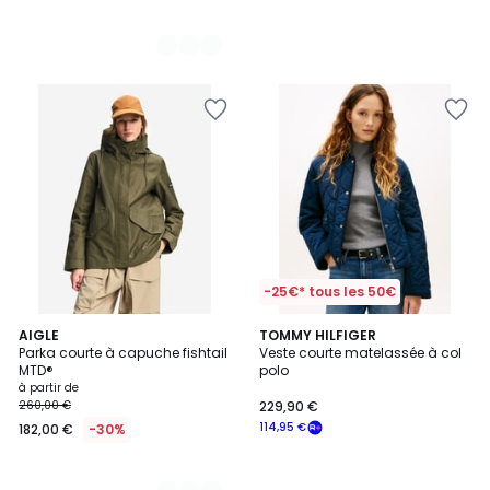
-25€* tous les 50€
3
AIGLE
TOMMY HILFIGER
Parka courte à capuche fishtail
Veste courte matelassée à col
Couleurs
MTD®
polo
à partir de
260,00 €
229,90 €
114,95 €
182,00 €
-30%