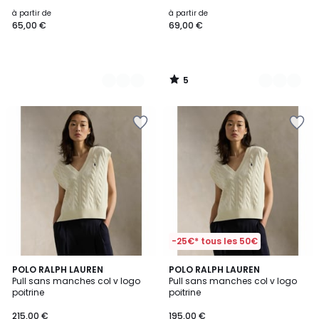
5
à partir de
à partir de
65,00 €
69,00 €
5
/
5
-25€* tous les 50€
5
5
3
POLO RALPH LAUREN
POLO RALPH LAUREN
/
/
Pull sans manches col v logo
Pull sans manches col v logo
Couleurs
5
5
poitrine
poitrine
215,00 €
195,00 €