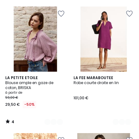
5
5
4
3
LA PETITE ETOILE
2
LA FEE MARABOUTEE
/
Blouse ample en gaze de
Robe courte droite en lin
Couleurs
Couleurs
5
coton, BRISKA
à partir de
59,00 €
101,00 €
29,50 €
-50%
4
/
5