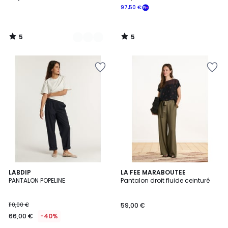
97,50 €
5
5
/
/
5
5
3
LABDIP
2
LA FEE MARABOUTEE
PANTALON POPELINE
Pantalon droit fluide ceinturé
Couleurs
Couleurs
110,00 €
59,00 €
66,00 €
-40%