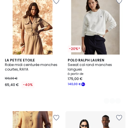
-20%*
LA PETITE ETOILE
3
POLO RALPH LAUREN
Robe midi ceinturée manches
Sweat col rond manches
Couleurs
courtes, RAYA
longues
à partir de
109,00 €
175,00 €
140,00 €
65,40 €
-40%