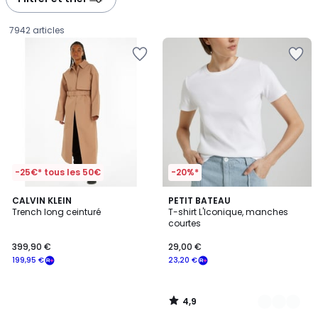
gauche
droite
7942 articles
-25€* tous les 50€
-20%*
4,9
CALVIN KLEIN
3
PETIT BATEAU
/ 5
Trench long ceinturé
T-shirt L'Iconique, manches
Couleurs
courtes
399,90
399,90 €
29,00 €
€
199,95 €
23,20 €
souscrivez
à
notre
4,9
programme
/
5