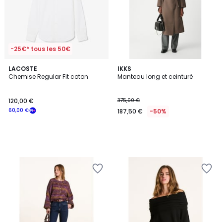
-25€* tous les 50€
LACOSTE
IKKS
Chemise Regular Fit coton
Manteau long et ceinturé
120,00 €
375,00 €
60,00 €
187,50 €
-50%