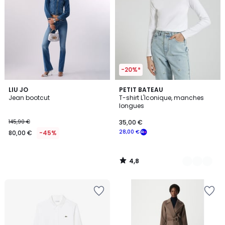
-20%*
4,8
LIU JO
3
PETIT BATEAU
/ 5
Jean bootcut
T-shirt L'Iconique, manches
Couleurs
longues
145,90 €
35,00 €
28,00 €
80,00 €
-45%
4,8
/
5