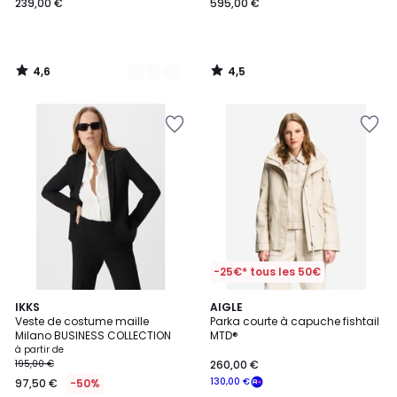
239,00 €
595,00 €
4,6
4,5
/
/
5
5
-25€* tous les 50€
2
IKKS
AIGLE
Veste de costume maille
Parka courte à capuche fishtail
Couleurs
Milano BUSINESS COLLECTION
MTD®
à partir de
195,00 €
260,00 €
130,00 €
97,50 €
-50%