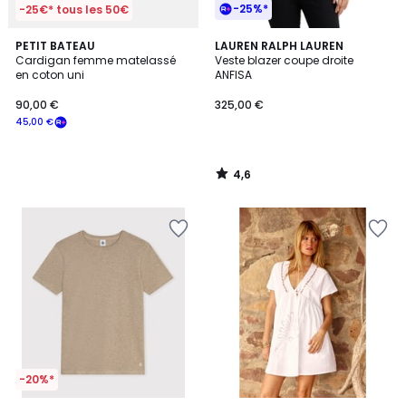
-25%*
-25€* tous les 50€
4,6
PETIT BATEAU
LAUREN RALPH LAUREN
/ 5
Cardigan femme matelassé
Veste blazer coupe droite
en coton uni
ANFISA
90,00 €
325,00 €
45,00 €
4,6
/
5
-20%*