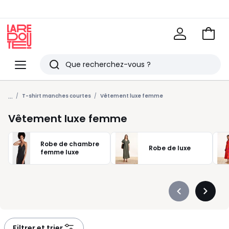
Voir
mon
La
panie
Redoute
Menu
Rechercher
Derniers
...
articles
T-shirt manches courtes
Vêtement luxe femme
vus
Vêtement luxe femme
Robe de chambre
Robe de luxe
femme luxe
Précédent
Suivan
-
-
défiler
défiler
à
à
Filtrer et trier