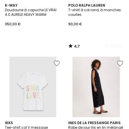
4,7
K-WAY
3
POLO RALPH LAUREN
/ 5
Doudoune à capuche LE VRAI
T-shirt à col rond, à manches
Couleurs
4.0 AURELE HEAVY WARM
courtes
350,00 €
90,00 €
4,7
/
5
IKKS
2
INES DE LA FRESSANGE PARIS
Tee-shirt col V message
Robe de jour Iris en lin mélangé