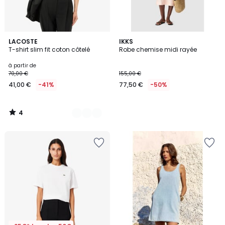
4
9
LACOSTE
IKKS
/
T-shirt slim fit coton côtelé
Robe chemise midi rayée
Couleurs
5
à partir de
70,00 €
155,00 €
41,00 €
-41%
77,50 €
-50%
4
/
5