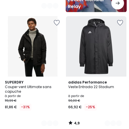
Relay
4,9
2
SUPERDRY
2
adidas Performance
/ 5
Coupe-vent Ultimate sans
Veste Entrada 22 Stadium
Couleurs
Couleurs
capuche
à partir de
à partir de
119,99 €
90,00 €
81,86 €
-31%
66,92 €
-25%
4,9
/