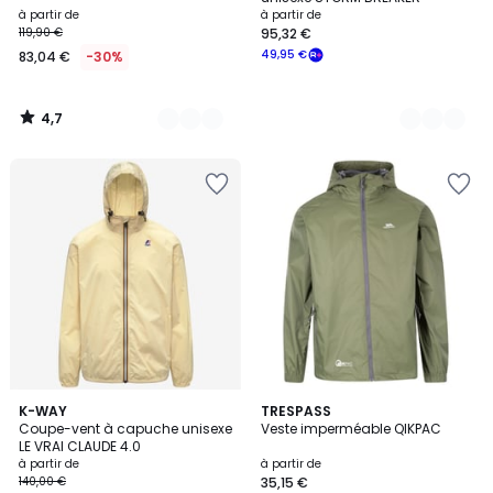
à partir de
à partir de
119,90 €
95,32 €
49,95 €
83,04 €
-30%
4,7
/
5
3,8
4,9
11
K-WAY
2
TRESPASS
/ 5
/ 5
Coupe-vent à capuche unisexe
Veste imperméable QIKPAC
Couleurs
Couleurs
LE VRAI CLAUDE 4.0
à partir de
à partir de
140,00 €
35,15 €