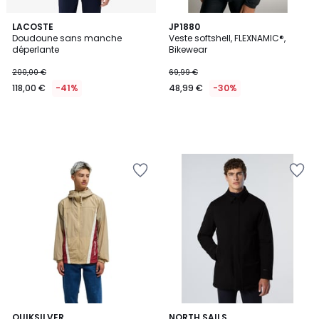
LACOSTE
JP1880
Doudoune sans manche
Veste softshell, FLEXNAMIC®,
déperlante
Bikewear
200,00 €
69,99 €
118,00 €
-41%
48,99 €
-30%
QUIKSILVER
2
NORTH SAILS