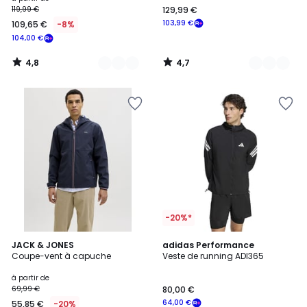
119,99 €
129,99 €
à
103,99 €
109,65 €
-8%
partir
104,00 €
de
109,65
4,8
4,7
€
/
/
5
5
au
lieu
de
119,99
€
8%
de
réduction
appliquée
souscrivez
à
-20%*
notre
5
4,8
programme
JACK & JONES
2
adidas Performance
/
/ 5
Coupe-vent à capuche
Veste de running ADI365
pour
Couleurs
5
payer
à partir de
à
69,99 €
80,00 €
la
64,00 €
55,85 €
-20%