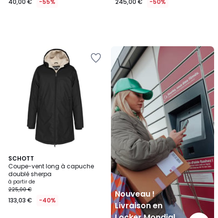
40,00 €
-55%
245,00 €
-50%
Nouveau
!
Livraison
en
Locker
Mondial
Relay
3
SCHOTT
Coupe-vent long à capuche
Couleurs
doublé sherpa
à partir de
225,00 €
Nouveau !
133,03 €
-40%
Livraison en
Locker Mondial