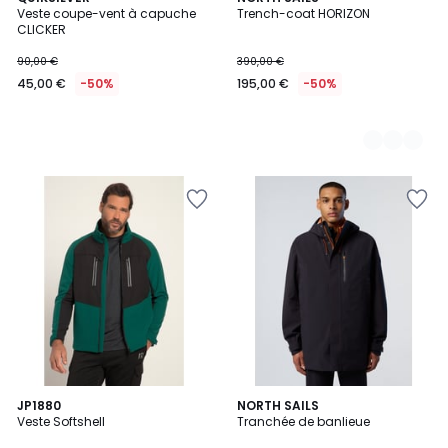
Veste coupe-vent à capuche
Trench-coat HORIZON
Couleurs
CLICKER
90,00 €
390,00 €
45,00 €
-50%
195,00 €
-50%
JP1880
NORTH SAILS
Veste Softshell
Tranchée de banlieue