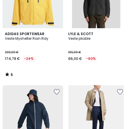
5
ADIDAS SPORTSWEAR
LYLE & SCOTT
/
Veste Myshelter Rain.Rdy
Veste pliable
5
230,00 €
165,00 €
174,78 €
-24%
66,00 €
-60%
5
/
5