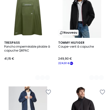
Nouveau
2
TRESPASS
2
TOMMY HILFIGER
Poncho imperméable pliable à
Coupe-vent à capuche
Couleurs
Couleurs
capuche QIKPAC
41,15 €
249,90 €
224,91 €