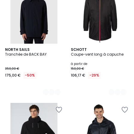
2
NORTH SAILS
3
SCHOTT
Tranchée de BACK BAY
Coupe-vent long à capuche
Couleurs
Couleurs
à partir de
350,00 €
150,00 €
175,00 €
-50%
106,17 €
-29%