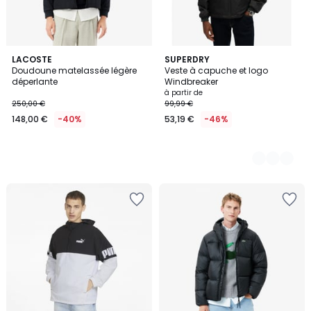
LACOSTE
3
SUPERDRY
Doudoune matelassée légère
Veste à capuche et logo
Couleurs
déperlante
Windbreaker
à partir de
250,00 €
99,99 €
148,00 €
-40%
53,19 €
-46%