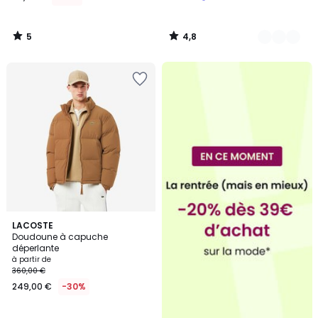
place
104,00
€.
5
4,8
/
/
5
5
3
LACOSTE
Doudoune à capuche
Couleurs
déperlante
à partir de
360,00 €
249,00 €
-30%