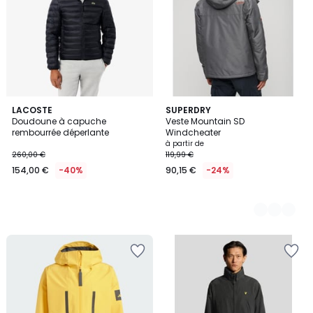
LACOSTE
4
SUPERDRY
Doudoune à capuche
Veste Mountain SD
Couleurs
rembourrée déperlante
Windcheater
à partir de
260,00 €
119,99 €
154,00 €
-40%
90,15 €
-24%