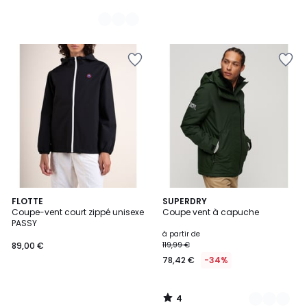
4
FLOTTE
2
SUPERDRY
/
Coupe-vent court zippé unisexe
Coupe vent à capuche
Couleurs
5
PASSY
à partir de
89,00 €
119,99 €
78,42 €
-34%
4
/