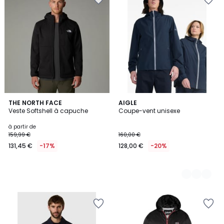
THE NORTH FACE
2
AIGLE
Veste Softshell à capuche
Coupe-vent unisexe
Couleurs
à partir de
159,99 €
160,00 €
131,45 €
-17%
128,00 €
-20%