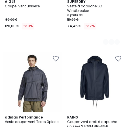
AIGLE
2
SUPERDRY
Coupe-vent unisexe
Veste à capuche SD
Couleurs
Windbreaker
à partir de
180,00 €
119,99 €
126,00 €
-30%
74,46 €
-37%
4,7
3
adidas Performance
2
RAINS
/ 5
Veste coupe-vent Terrex Xploric
Coupe-vent droit à capuche
Couleurs
Couleurs
unisexe STORM BREAKER