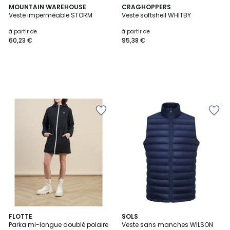
MOUNTAIN WAREHOUSE
CRAGHOPPERS
Veste imperméable STORM
Veste softshell WHITBY
à partir de
à partir de
60,23 €
95,38 €
5
FLOTTE
2
SOLS
/
Parka mi-longue doublé polaire
Veste sans manches WILSON
Couleurs