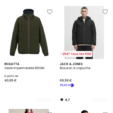
5
-25€* tous les 50€
4,7
2
REGATTA
2
JACK & JONES
/ 5
Veste imperméable REHAN
Blouson à capuche
Couleurs
Couleurs
à partir de
40,65 €
69,99 €
35,00 €
4,7
/
5