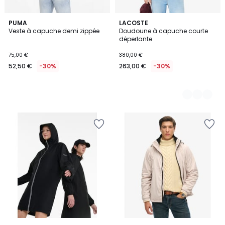
PUMA
2
LACOSTE
Veste à capuche demi zippée
Doudoune à capuche courte
Couleurs
déperlante
75,00 €
380,00 €
52,50 €
-30%
263,00 €
-30%