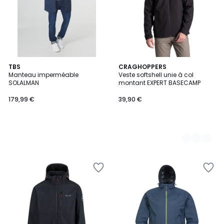
TBS
5
CRAGHOPPERS
Manteau imperméable
Veste softshell unie à col
Couleurs
SOLALMAN
montant EXPERT BASECAMP
179,99 €
39,90 €