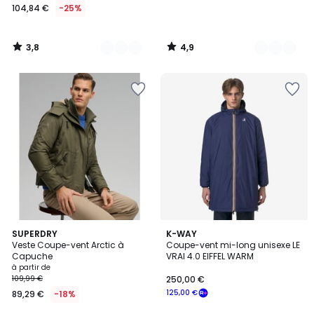
104,84 €
-25%
3,8
4,9
/
/
5
5
3
SUPERDRY
K-WAY
Veste Coupe-vent Arctic à
Coupe-vent mi-long unisexe LE
Couleurs
Capuche
VRAI 4.0 EIFFEL WARM
à partir de
109,99 €
250,00 €
125,00 €
89,29 €
-18%