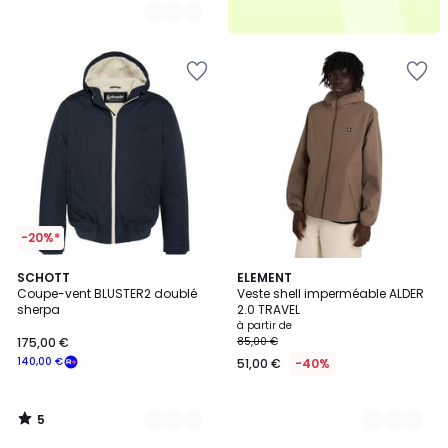
-20%*
5
2
SCHOTT
3
ELEMENT
/
Coupe-vent BLUSTER2 doublé
Veste shell imperméable ALDER
Couleurs
Couleurs
5
sherpa
2.0 TRAVEL
à partir de
175,00 €
85,00 €
140,00 €
51,00 €
-40%
5
/
5