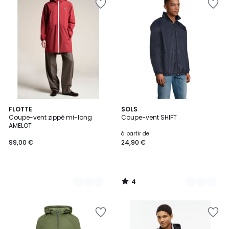
4
2
FLOTTE
5
SOLS
/
Coupe-vent zippé mi-long
Coupe-vent SHIFT
Couleurs
Couleurs
5
AMELOT
à partir de
99,00 €
24,90 €
4
/
5