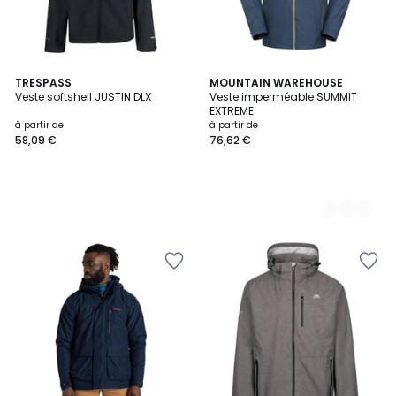
TRESPASS
2
MOUNTAIN WAREHOUSE
Veste softshell JUSTIN DLX
Veste imperméable SUMMIT
Couleurs
EXTREME
à partir de
à partir de
58,09 €
76,62 €