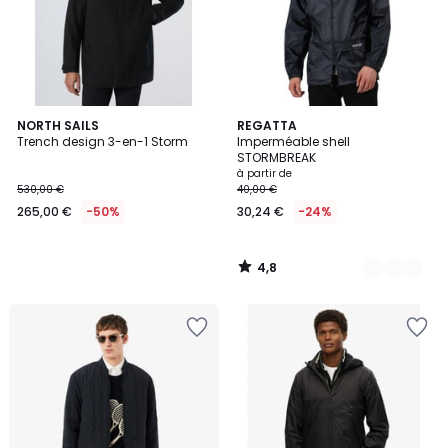
4,8
NORTH SAILS
3
REGATTA
/ 5
Trench design 3-en-1 Storm
Imperméable shell
Couleurs
STORMBREAK
à partir de
530,00 €
40,00 €
265,00 €
-50%
30,24 €
-24%
4,8
/
5