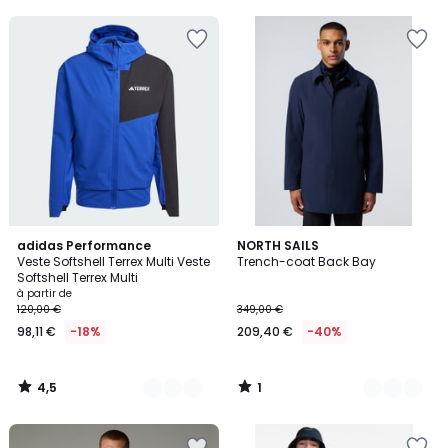
5
4,5
1
3
adidas Performance
2
NORTH SAILS
/ 5
/
Veste Softshell Terrex Multi Veste
Trench-coat Back Bay
Couleurs
Couleurs
5
Softshell Terrex Multi
à partir de
120,00 €
349,00 €
98,11 €
-18%
209,40 €
-40%
4,5
1
/
/
5
5