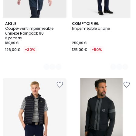
4
AIGLE
2
COMPTOIR GL
Coupe-vent imperméable
Imperméable ariane
Couleurs
Couleurs
unisexe Rainpack 90
à partir de
180,00 €
250,00 €
126,00 €
-30%
125,00 €
-50%