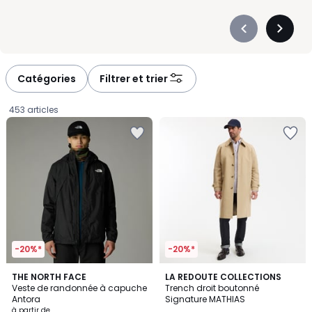
Précédent
Suivan
-
-
défiler
défiler
à
à
Catégories
Filtrer et trier
gauche
droite
453 articles
-20%*
-20%*
4,8
4,7
2
THE NORTH FACE
2
LA REDOUTE COLLECTIONS
/ 5
/ 5
Veste de randonnée à capuche
Trench droit boutonné
Couleurs
Couleurs
Antora
Signature MATHIAS
Prix
à partir de