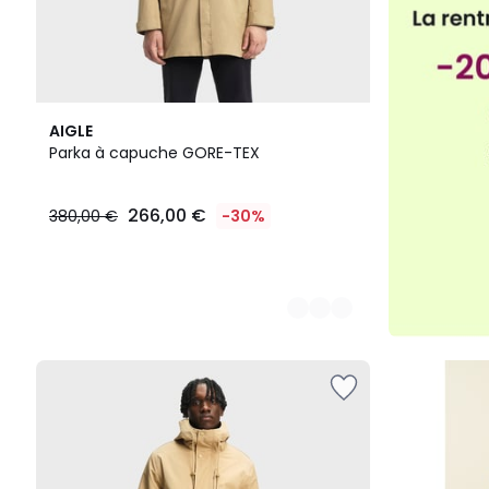
2
AIGLE
Couleurs
Parka à capuche GORE-TEX
266,00 €
380,00 €
-30%