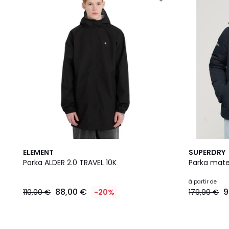
2
ELEMENT
SUPERDRY
Couleurs
Parka ALDER 2.0 TRAVEL 10K
Parka mate
à partir de
88,00 €
9
110,00 €
-20%
179,99 €