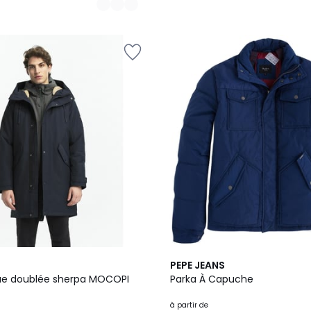
2
4,5
PEPE JEANS
Couleurs
/ 5
ue doublée sherpa MOCOPI
Parka À Capuche
à partir de