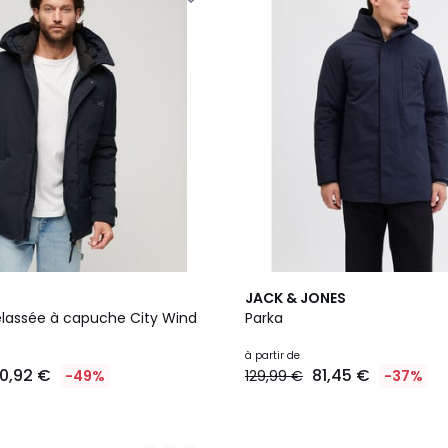
4
JACK & JONES
Couleurs
lassée à capuche City Wind
Parka
à partir de
0,92 €
81,45 €
-49%
129,99 €
-37%