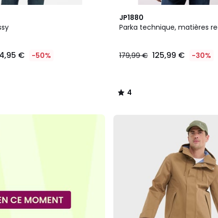
4
JP1880
/
 Sassy
Parka technique, matières r
5
4,95 €
125,99 €
-50%
179,99 €
-30%
4
/
5