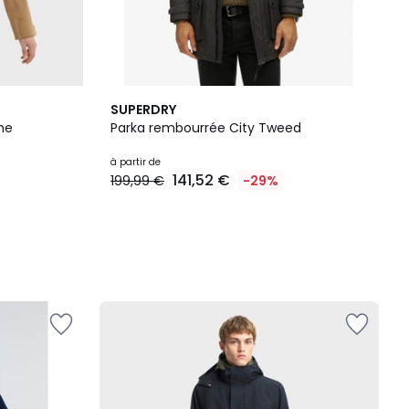
SUPERDRY
he
Parka rembourrée City Tweed
à partir de
141,52 €
199,99 €
-29%