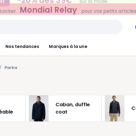
Mondial Relay
 Locker
pour vos petits article
Nos tendances
Marques à la une
Parka
Caban, duffle
C
éable
coat