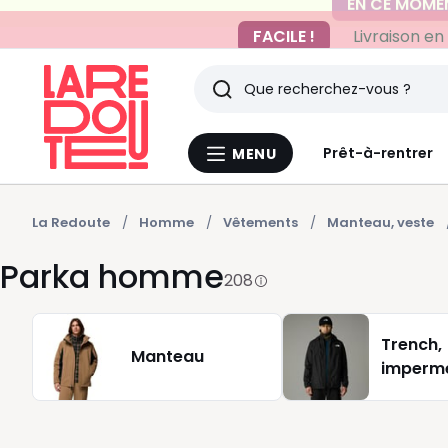
FACILE !
Livraison en
Rechercher
Derniers
Prêt-à-rentrer
MENU
Menu
articles
La
Redoute
vus
La Redoute
Homme
Vêtements
Manteau, veste
Parka homme
208
Trench,
Manteau
imperm