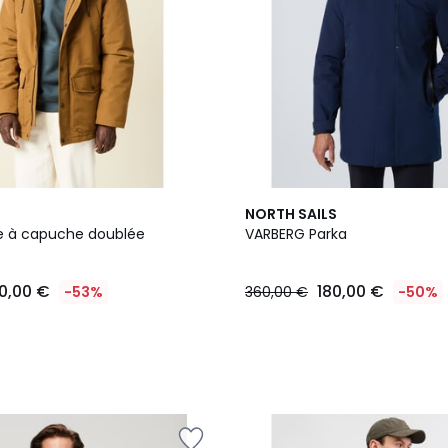
2
NORTH SAILS
Couleurs
te à capuche doublée
VARBERG Parka
0,00 €
180,00 €
-53%
360,00 €
-50%