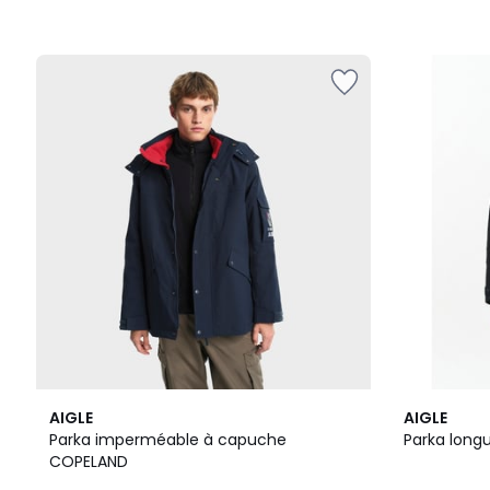
2
2
AIGLE
AIGLE
Couleurs
Couleurs
Parka imperméable à capuche
Parka long
COPELAND