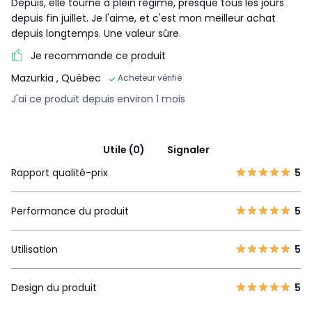
Depuis, elle tourne à plein régime, presque tous les jours
depuis fin juillet. Je l'aime, et c'est mon meilleur achat
depuis longtemps. Une valeur sûre.
Je recommande ce produit
Mazurkia
, Québec
Acheteur vérifié
J'ai ce produit depuis environ 1 mois
Utile (0)
Signaler
Rapport qualité-prix
5
Performance du produit
5
Utilisation
5
Réparable au juste prix - 15 ans
Conçu pour être réparé
Design du produit
5
Mise à disposition rapide des pièces à coût
limité pendant 15 ans et plus