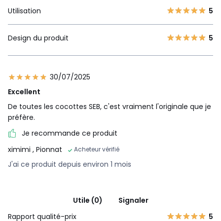
Utilisation
5
Design du produit
5
30/07/2025
Excellent
De toutes les cocottes SEB, c'est vraiment l'originale que je
préfère.
Spécifications
Je recommande ce produit
ximimi
, Pionnat
Acheteur vérifié
Nombre de dispositifs de
5
J'ai ce produit depuis environ 1 mois
sécurité
Système
ouverture/fermeture
Utile (0)
Signaler
Rapport qualité-prix
5
Coloris couvercle (valve +
noir