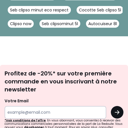
Seb clipso minut eco respect
Cocotte Seb clipso 5l
Utilisation sur tables de
Induction - Gaz -
cuisson
Électrique -
Vitrocéramique -
Clipso now
Seb clipsominut 5l
Autocuiseur 8l
Halogène
Type de poignées
FIXE
Revêtement
Acier inoxydable effet
intérieur/finition
brossé
Inscription
Matériau de la cuve
Acier inoxydable
Profitez de -20%* sur votre première
newsletter
commande en vous inscrivant à notre
Ouverture d'une seule
Non
main
newsletter
Système d'ouverture/de
Glisse
Votre Email
fermeture
OK
Couvercle supplémentaire
NON
*Voir conditions de l'offre
. En vous abonnant, vous consentez à recevoir des
communications commerciales personnalisées de la part de La Redoute. Vous
panier vapeur
Oui
pouvez vous
désabonner
à tout moment. Pour en savoir plus, consultez