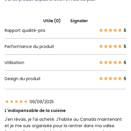
Utile (0)
Signaler
Rapport qualité-prix
5
Performance du produit
5
Utilisation
5
Design du produit
5
Livre de recettes inclus
Livre de recettes inclus avec plus de 100 recettes
09/09/2025
et un accès gratuit à l'application SEB proposant
L'indispensable de la cuisine
plus de 400 recettes supplémentaires, des
soupes aux verrines, en passant par la viande, le
J'en rêvais, je l'ai acheté. J'habite au Canada maintenant
poisson et les desserts.
et je me suis organisée pour la rentrer dans ma valise.