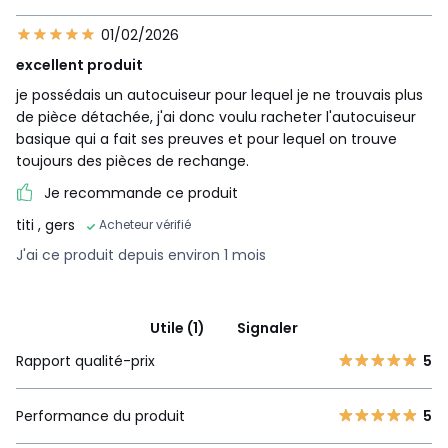
01/02/2026
excellent produit
je possédais un autocuiseur pour lequel je ne trouvais plus
de pièce détachée, j'ai donc voulu racheter l'autocuiseur
Préserve plus de vitamines*
basique qui a fait ses preuves et pour lequel on trouve
toujours des pièces de rechange.
Avec jusqu'à 80 % de vitamine C préservée en
plus*, votre cocotte-minute permet de conserver
Je recommande ce produit
toutes les valeurs nutritionnelles de vos plats.
*Par rapport à un faitout Tefal standard
titi
, gers
Acheteur vérifié
J'ai ce produit depuis environ 1 mois
Utile (1)
Signaler
Rapport qualité-prix
5
Performance du produit
5