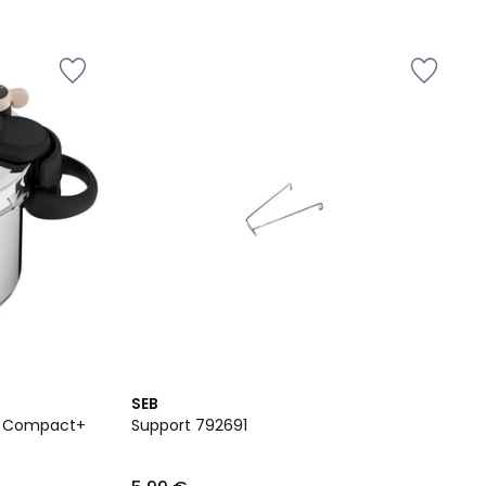
SEB
co Compact+
Support 792691