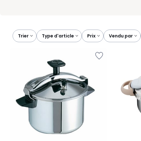
Trier
type d'article
prix
vendu par