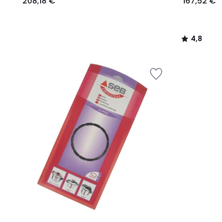
208,18 €
167,52 €
4,8
/
5