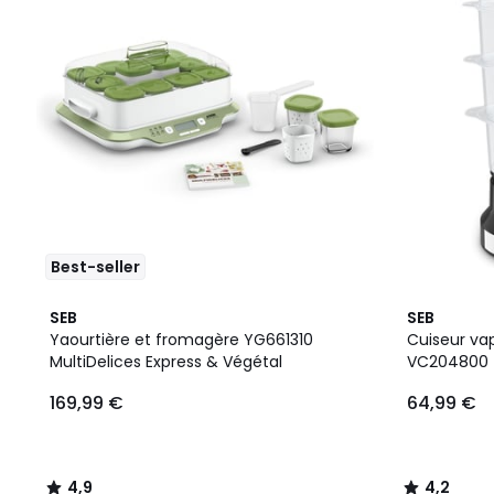
Best-seller
4,9
4,2
SEB
SEB
/ 5
/ 5
Yaourtière et fromagère YG661310
Cuiseur va
MultiDelices Express & Végétal
VC204800
169,99 €
64,99 €
4,9
4,2