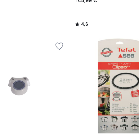
144,99 €
4,6
/
5