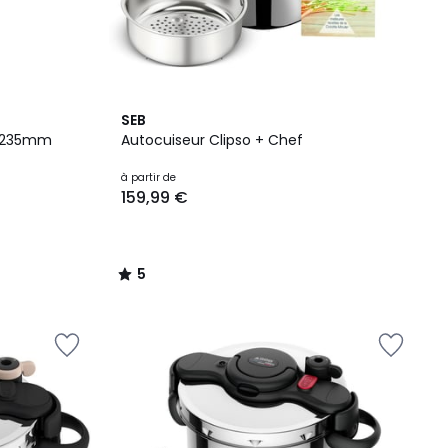
5
SEB
/
m 235mm
Autocuiseur Clipso + Chef
5
à partir de
159,99 €
5
/
5