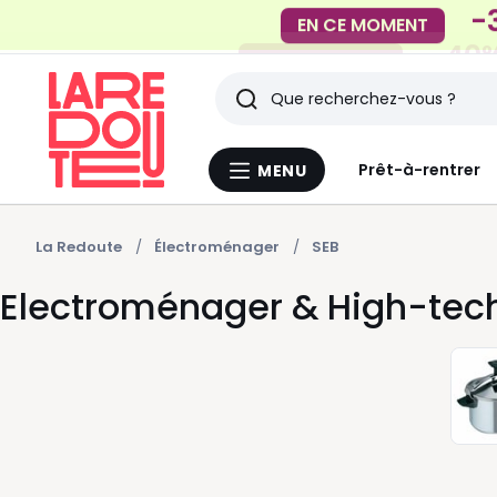
-40%
EN CE MOMENT
Rechercher
Derniers
Prêt-à-rentrer
MENU
Menu
articles
La
Redoute
vus
La Redoute
Électroménager
SEB
Electroménager & High-tec