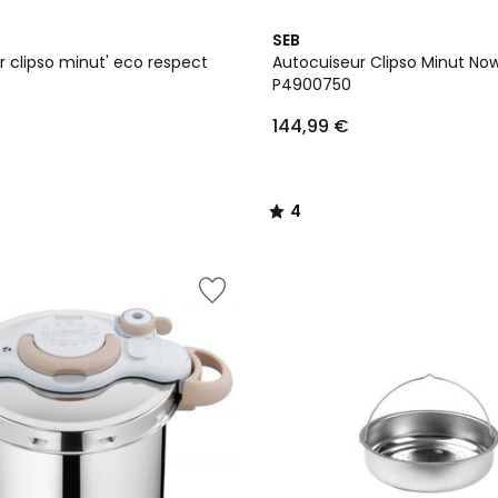
4
SEB
/
r clipso minut' eco respect
Autocuiseur Clipso Minut No
5
P4900750
144,99 €
4
/
5