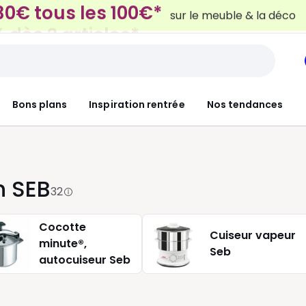
 dès 2 articles*
sur le linge de maison et la lit
Bons plans
Inspiration rentrée
Nos tendances
h SEB
32
Cocotte
Cuiseur vapeur
minute®,
Seb
autocuiseur Seb