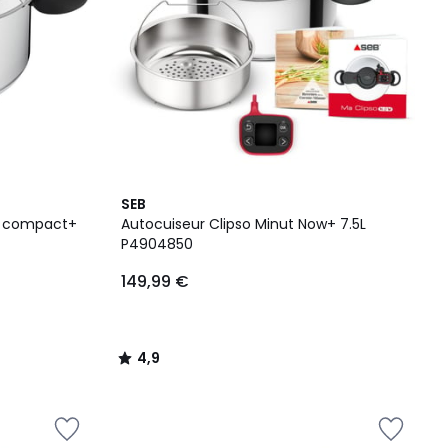
4,9
SEB
/ 5
co compact+
Autocuiseur Clipso Minut Now+ 7.5L
P4904850
149,99 €
4,9
/
5