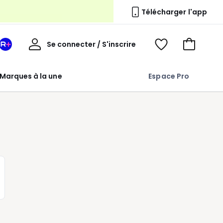
erie
Télécharger l'app
Mon
Se connecter / S'inscrire
Mon
Voir
Voir
compte
espace
mes
mon
La
favoris
panier
Marques à la une
Espace Pro
Redoute
+