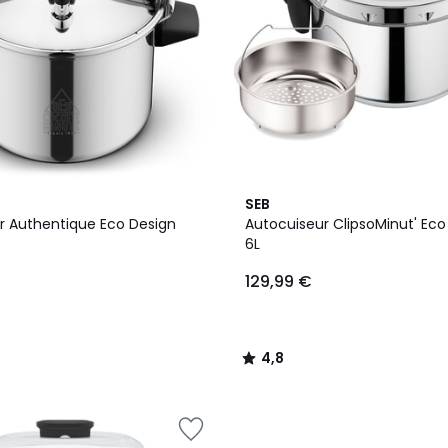
4,8
SEB
/ 5
r Authentique Eco Design
Autocuiseur ClipsoMinut' E
6L
129,99 €
4,8
/
5