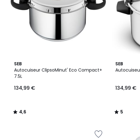
4,6
5
SEB
SEB
/ 5
/
Autocuiseur ClipsoMinut' Eco Compact+
Autocuiseu
5
7.5L
134,99 €
134,99 €
4,6
5
/
/
5
5