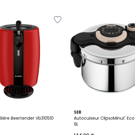
4,6
SEB
/ 5
Bière Beertender Vb310510
Autocuiseur ClipsoMinut' E
9L