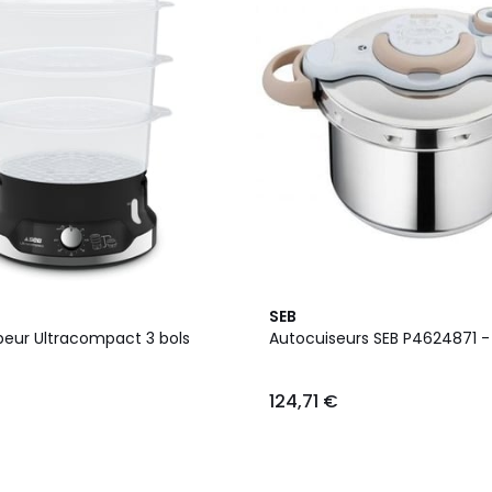
SEB
peur Ultracompact 3 bols
Autocuiseurs SEB P4624871 
124,71 €