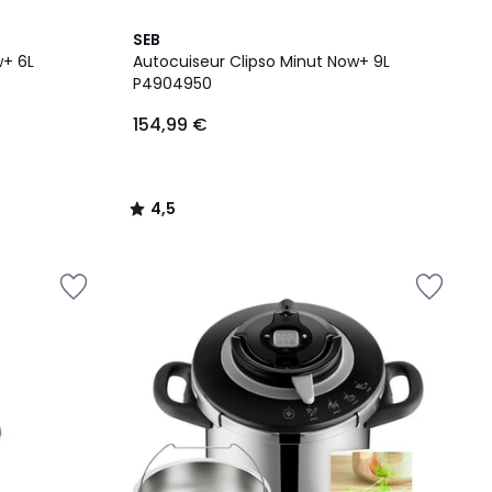
4,5
SEB
/ 5
w+ 6L
Autocuiseur Clipso Minut Now+ 9L
P4904950
154,99 €
4,5
/
5