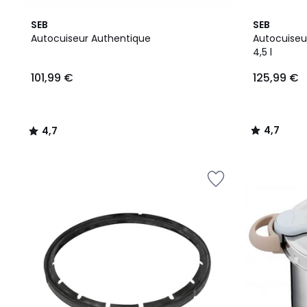
4,7
4,7
SEB
SEB
/ 5
/ 5
Autocuiseur Authentique
Autocuiseu
4,5 l
101,99
101,99 €
125,99 €
€.
4,7
4,7
/
/
5
5