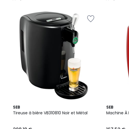
/
/
5
5
4,8
SEB
SEB
/ 5
Tireuse à bière VB310810 Noir et Métal
Machine À 