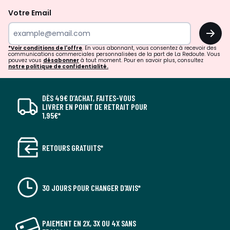
Votre Email
OK
*Voir conditions de l'offre
. En vous abonnant, vous consentez à recevoir des
communications commerciales personnalisées de la part de La Redoute. Vous
pouvez vous
désabonner
à tout moment. Pour en savoir plus, consultez
notre politique de confidentialité.
DÈS 49€ D’ACHAT, FAITES-VOUS
LIVRER EN POINT DE RETRAIT POUR
1,95€*
RETOURS GRATUITS*
30 JOURS POUR CHANGER D'AVIS*
PAIEMENT EN 2X, 3X OU 4X SANS