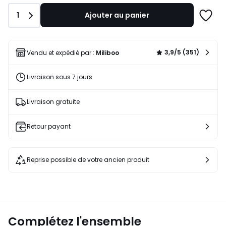
729,99
Quantité
1
Ajouter au panier
€
Ajoute
15%
à
de
une
réduction
liste
3,9/5 (351)
Vendu et expédié par :
Miliboo
appliquée.
Livraison sous 7 jours
Livraison gratuite
Retour payant
Reprise possible de votre ancien produit
Complétez l'ensemble