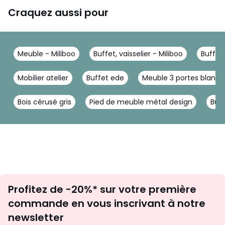
Craquez aussi pour
Meuble - Miliboo
Buffet, vaisselier - Miliboo
Buffet 
Mobilier atelier
Buffet ede
Meuble 3 portes blanc
Bois cérusé gris
Pied de meuble métal design
Buff
Inscription
Profitez de -20%* sur votre première
newsletter
commande en vous inscrivant à notre
newsletter