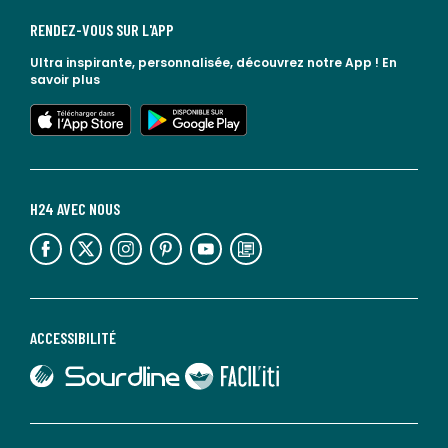
RENDEZ-VOUS SUR L'APP
Ultra inspirante, personnalisée, découvrez notre App !
En
savoir plus
lien vers l'app store
lien vers google play
H24 AVEC NOUS
lien vers l'espace réseaux sociaux
lien vers l'espace réseaux sociaux
lien vers l'espace réseaux sociaux
lien vers l'espace réseaux sociaux
lien vers l'espace réseaux sociaux
lien vers le blog la redoute
ACCESSIBILITÉ
lien vers Sourdline
lien vers Faciliti