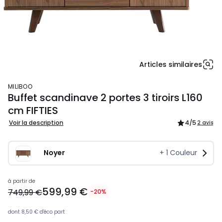
Articles similaires
MILIBOO
Buffet scandinave 2 portes 3 tiroirs L160
cm FIFTIES
Voir la description
4
/5
2 avis
Noyer
+
1
Couleur
620,49
à partir de
599,99 €
€
749,99 €
-20%
au
lieu
dont
8,50 €
d'éco part
de