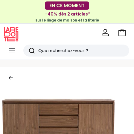
-30€ tous les 100€*
EN CE MOMENT
sur le meuble & la déco
-40% dès 2 articles*
sur le linge de maison et la literie
Voir
mon
La
panie
Redoute
Menu
Rechercher
Derniers
articles
vus