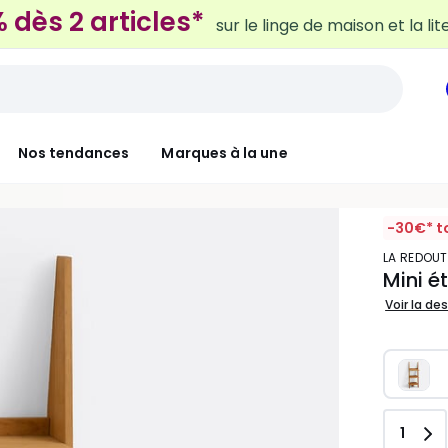
sur le linge de maison et la lit
Nos tendances
Marques à la une
-30€* t
LA REDOUT
Mini 
Voir la de
Quant
1