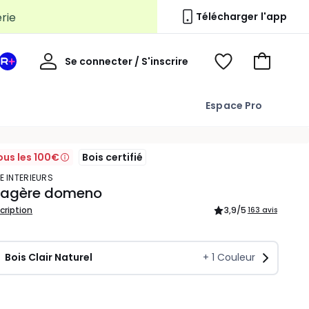
erie
Télécharger l'app
Mon
Se connecter / S'inscrire
Mon
Voir
Voir
compte
espace
mes
mon
La
favoris
panier
Espace Pro
Redoute
+
ous les 100€
Bois certifié
E INTERIEURS
étagère domeno
scription
3,9
/5
163 avis
Bois Clair Naturel
+
1
Couleur
ité