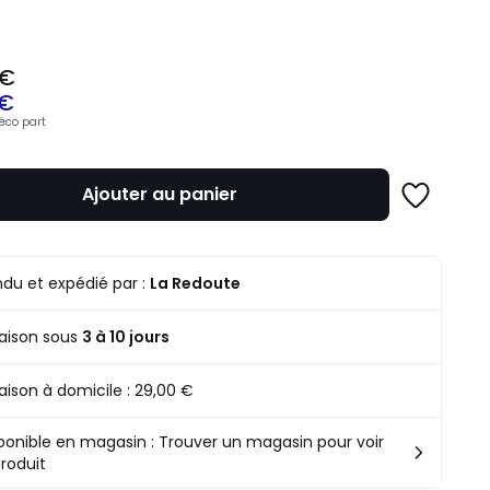
 €
 €
z
'éco part
mme
Ajouter au panier
Ajouter
à
une
liste
du et expédié par :
La Redoute
raison sous
3 à 10 jours
raison à domicile :
29,00 €
ponible en magasin : Trouver un magasin pour voir
produit