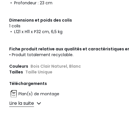
• Profondeur : 23 cm
Dimensions et poids des colis
1 colis
• L121 x H11 x P32 cm, 6,5 kg
Fiche produit relative aux qualités et caractéristiques
• Produit totalement recyclable.
Couleurs
Bois Clair Naturel, Blanc
Tailles
Taille Unique
Téléchargements
Plan(s) de montage
Lire la suite
Caractéristiques environnementales de l’emballage
En savoir plus sur nos emballages