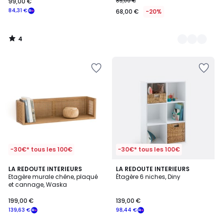
99,00 €
85,00 €
84,31 €
68,00 €
-20%
4
/
5
-30€* tous les 100€
-30€* tous les 100€
4,2
5
LA REDOUTE INTERIEURS
3
LA REDOUTE INTERIEURS
/ 5
/
Etagère murale chêne, plaqué
Étagère 6 niches, Diny
Couleurs
5
et cannage, Waska
199,00 €
139,00 €
139,63 €
98,44 €