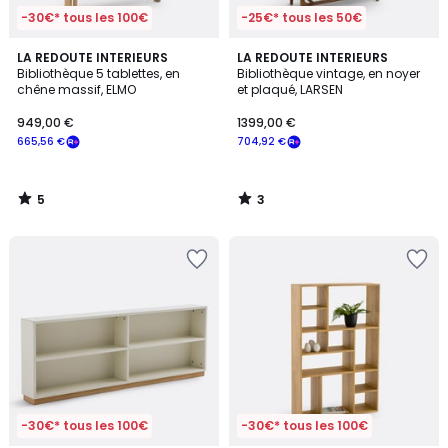
-30€* tous les 100€
-25€* tous les 50€
5
3
LA REDOUTE INTERIEURS
LA REDOUTE INTERIEURS
/
/
Bibliothèque 5 tablettes, en
Bibliothèque vintage, en noyer
5
5
chêne massif, ELMO
et plaqué, LARSEN
949,00 €
1399,00 €
665,56 €
704,92 €
5
3
/
/
5
5
-30€* tous les 100€
-30€* tous les 100€