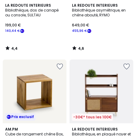
4,4
4,6
LA REDOUTE INTERIEURS
LA REDOUTE INTERIEURS
/ 5
/ 5
Bibliothèque, dos de canapé
Bibliothèque asymétrique, en
ou console, SULTAU
chêne abouté, RYMO
199,00 €
649,00 €
140,44 €
455,96 €
4,4
4,6
/
/
5
5
Prix exclusif
-30€* tous les 100€
4,4
4,3
AM.PM
LA REDOUTE INTERIEURS
/ 5
/ 5
Cube de rangement chêne Box,
Bibliothèque, en plaqué noyer et