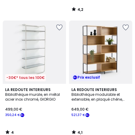
4,2
/
5
Prix exclusif
-30€* tous les 100€
4
4,1
LA REDOUTE INTERIEURS
LA REDOUTE INTERIEURS
/
/ 5
Bibliothèque murale, en métal
Bibliothèque modulable et
5
acier inox chromé, GIORGIO
extensible, en plaqué chêne,
VOLGA
499,00 €
649,00 €
350,24 €
521,37 €
4
4,1
/
/