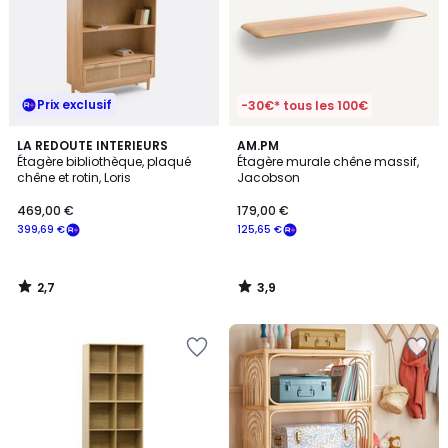
Prix exclusif
-30€* tous les 100€
2,7
3,9
LA REDOUTE INTERIEURS
AM.PM
/ 5
/ 5
Étagère bibliothèque, plaqué
Étagère murale chêne massif,
chêne et rotin, Loris
Jacobson
469,00 €
179,00 €
399,69 €
125,65 €
2,7
3,9
/
/
5
5