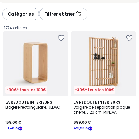
-
-
défiler
défiler
à
à
Catégories
Filtrer et trier
gauche
droite
1274 articles
-30€* tous les 100€
-30€* tous les 100€
4,4
LA REDOUTE INTERIEURS
LA REDOUTE INTERIEURS
/ 5
Étagère rectangulaire, REDAG
Étagère de séparation plaqué
chêne, L120 cm, MINEVA
159,00
159,00 €
699,00 €
€
111,46 €
491,38 €
souscrivez
à