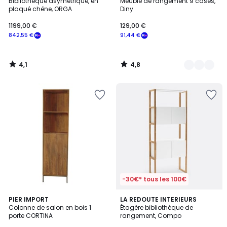
/ 5
/ 5
Bibliothèque asymétrique, en
Meuble de rangement 9 cases,
Couleurs
plaqué chêne, ORGA
Diny
1199,00 €
129,00 €
842,55 €
91,44 €
4,1
4,8
/
/
5
5
-30€* tous les 100€
4,1
PIER IMPORT
LA REDOUTE INTERIEURS
/ 5
Colonne de salon en bois 1
Étagère bibliothèque de
porte CORTINA
rangement, Compo