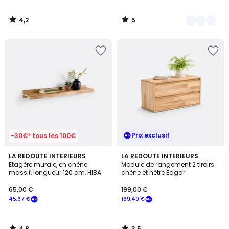
4,2
5
/
/
5
5
Prix exclusif
-30€* tous les 100€
4,8
3,5
LA REDOUTE INTERIEURS
LA REDOUTE INTERIEURS
/ 5
/ 5
Etagère murale, en chêne
Module de rangement 2 tiroirs
massif, longueur 120 cm, HIBA
chêne et hêtre Edgar
65,00 €
199,00 €
45,67 €
169,49 €
4,8
3,5