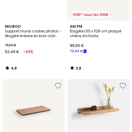
-30€* tous les 100€
4,8
3,8
MILIBOO
AM.PM
/ 5
/ 5
Support mural cadres photos -
Étagère L110 x P28 cm plaqué
étagère linéaire en bois clair
chêne, Archivita
chêne L120 cm LINEA
74,99 €
99,00 €
70,44 €
52,49 €
-30%
4,8
3,8
/
/
5
5