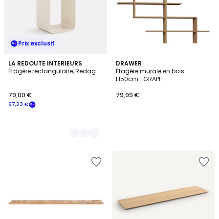
Prix exclusif
2
LA REDOUTE INTERIEURS
DRAWER
Étagère rectangulaire, Redag
Étagère murale en bois
Couleurs
L150cm- GRAPH
79,00 €
79,99 €
67,23 €