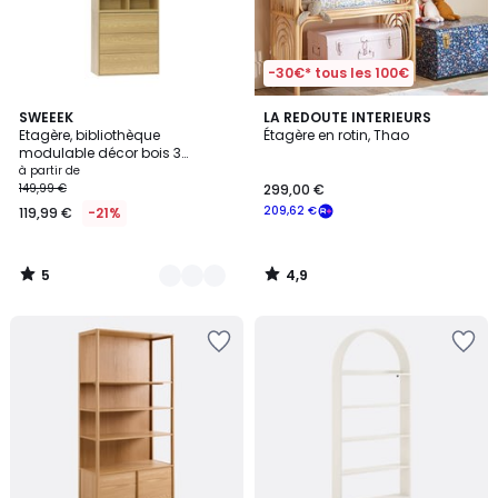
-30€* tous les 100€
5
4,9
3
SWEEEK
LA REDOUTE INTERIEURS
/
/ 5
Etagère, bibliothèque
Étagère en rotin, Thao
Couleurs
5
modulable décor bois 3
éléments - 3 tiroirs 8 niches
à partir de
KOMPO
149,99 €
299,00 €
209,62 €
119,99 €
-21%
5
4,9
/
/
5
5