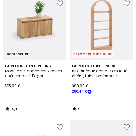
Best-seller
-30€* tous les 100€
4,3
5
LA REDOUTE INTERIEURS
LA REDOUTE INTERIEURS
/ 5
/
Module de rangement 2 portes
Bibliothèque arche, en plaqué
5
chêne massif, Edgar
chêne, faible profondeur,
MATHÉO
135,00 €
399,00 €
280,44 €
4,3
5
/
/
5
5