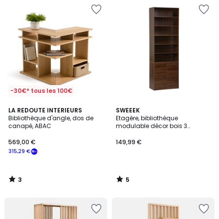
-30€* tous les 100€
3
5
LA REDOUTE INTERIEURS
SWEEEK
/
/
Bibliothèque d'angle, dos de
Etagère, bibliothèque
5
5
canapé, ABAC
modulable décor bois 3
éléments - 2 portes 5 étagères
KOMPO
569,00 €
149,99 €
315,29 €
3
5
/
/
5
5