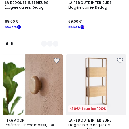
5
2
LA REDOUTE INTERIEURS
LA REDOUTE INTERIEURS
/
Étagère carrée, Redag
Étagère carrée, Redag
Couleurs
5
69,00 €
69,00 €
58,73 €
55,30 €
5
/
5
-30€* tous les 100€
4,5
2
TIKAMOON
LA REDOUTE INTERIEURS
/ 5
Patère en Chêne massif, EDA
Etagère bibliothèque de
Couleurs