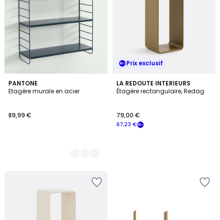
Prix exclusif
2
PANTONE
LA REDOUTE INTERIEURS
Etagère murale en acier
Étagère rectangulaire, Redag
Couleurs
89,99 €
79,00 €
67,23 €