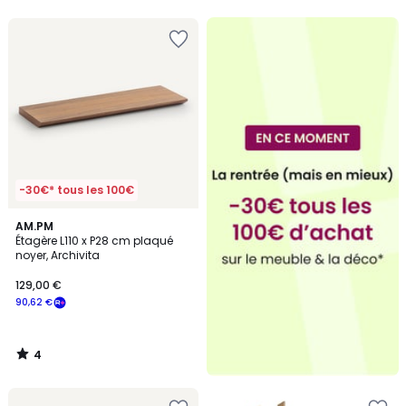
5
-30€* tous les 100€
4
AM.PM
/
Étagère L110 x P28 cm plaqué
5
noyer, Archivita
129,00 €
90,62 €
4
/
5