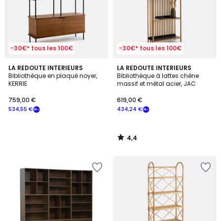
-30€* tous les 100€
-30€* tous les 100€
4,4
LA REDOUTE INTERIEURS
LA REDOUTE INTERIEURS
/ 5
Bibliothèque en plaqué noyer,
Bibliothèque à lattes chêne
KERRIE
massif et métal acier, JAC
759,00 €
619,00 €
534,55 €
434,24 €
4,4
/
5