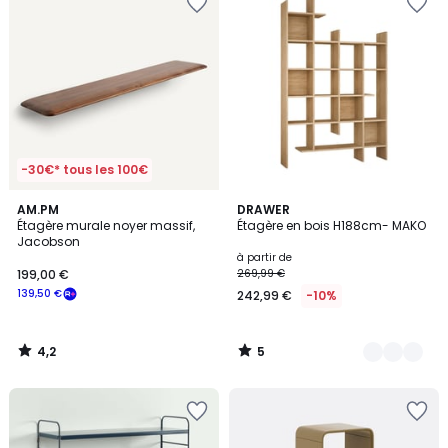
-30€* tous les 100€
4,2
5
AM.PM
2
DRAWER
/ 5
/
Étagère murale noyer massif,
Étagère en bois H188cm- MAKO
Couleurs
5
Jacobson
à partir de
199,00 €
269,99 €
139,50 €
242,99 €
-10%
4,2
5
/
/
5
5