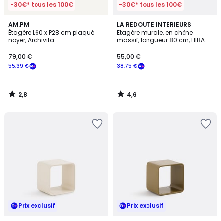
-30€* tous les 100€
-30€* tous les 100€
2,8
4,6
AM.PM
LA REDOUTE INTERIEURS
/ 5
/ 5
Étagère L60 x P28 cm plaqué
Etagère murale, en chêne
noyer, Archivita
massif, longueur 80 cm, HIBA
79,00 €
55,00 €
55,39 €
38,75 €
2,8
4,6
/
/
5
5
Prix exclusif
Prix exclusif