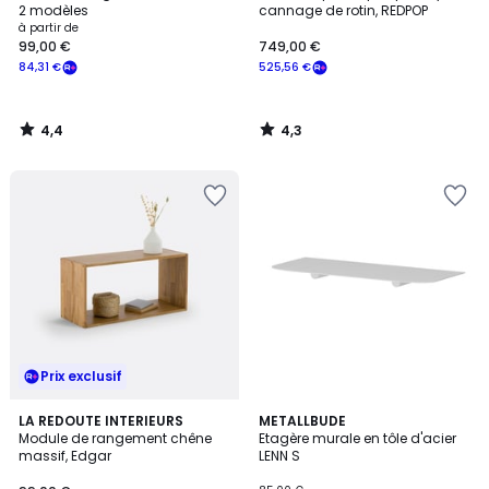
2 modèles
cannage de rotin, REDPOP
à partir de
99,00 €
749,00 €
84,31 €
525,56 €
4,4
4,3
/
/
5
5
Prix exclusif
4
LA REDOUTE INTERIEURS
3
METALLBUDE
/
Module de rangement chêne
Etagère murale en tôle d'acier
Couleurs
5
massif, Edgar
LENN S