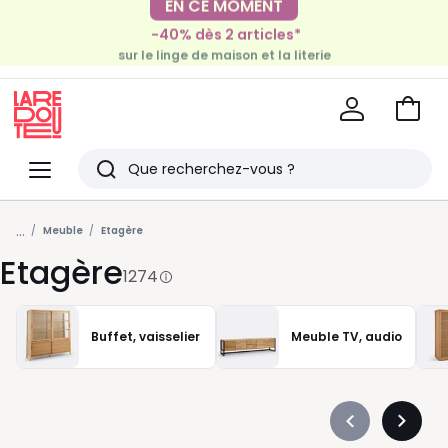
-40% dès 2 articles*
EN CE MOMENT
sur le linge de maison et la literie
-30€ tous les 100€*
sur le meuble & la déco
Voir
mon
La
panie
Redoute
Menu
Rechercher
Derniers
...
articles
Meuble
Etagère
Etagère
vus
1274
Buffet, vaisselier
Meuble TV, audio
Précédent
Suivan