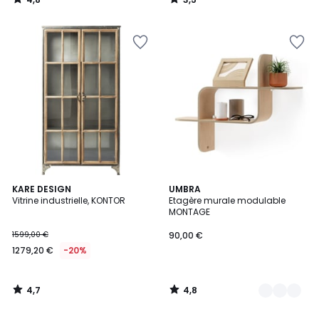
/
/
5
5
4,7
4,8
KARE DESIGN
4
UMBRA
/ 5
/ 5
Vitrine industrielle, KONTOR
Etagère murale modulable
Couleurs
MONTAGE
1599,00 €
90,00 €
1279,20 €
-20%
4,7
4,8
/
/
5
5