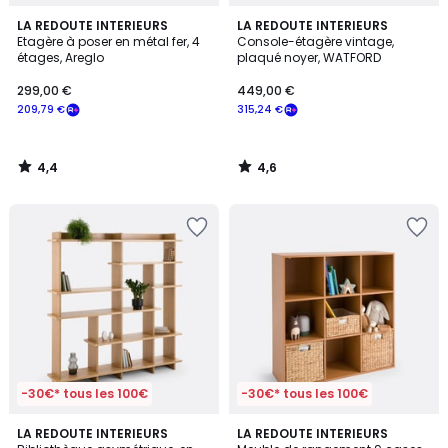
4,4
4,6
LA REDOUTE INTERIEURS
LA REDOUTE INTERIEURS
/ 5
/ 5
Etagère à poser en métal fer, 4
Console-étagère vintage,
étages, Areglo
plaqué noyer, WATFORD
299,00 €
449,00 €
209,79 €
315,24 €
4,4
4,6
/
/
5
5
-30€* tous les 100€
-30€* tous les 100€
4,1
4,8
LA REDOUTE INTERIEURS
3
LA REDOUTE INTERIEURS