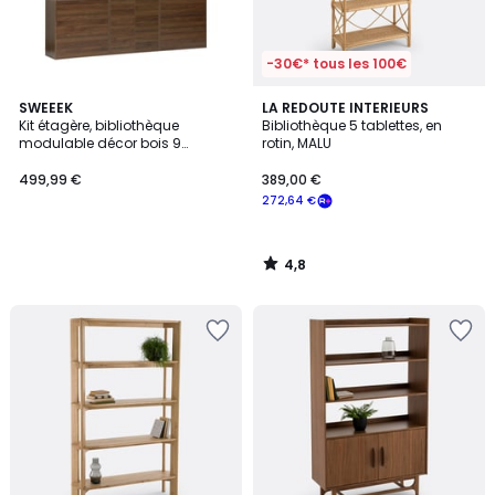
-30€* tous les 100€
4,8
SWEEEK
LA REDOUTE INTERIEURS
/ 5
Kit étagère, bibliothèque
Bibliothèque 5 tablettes, en
modulable décor bois 9
rotin, MALU
éléments KOMPO
499,99 €
389,00 €
272,64 €
4,8
/
5