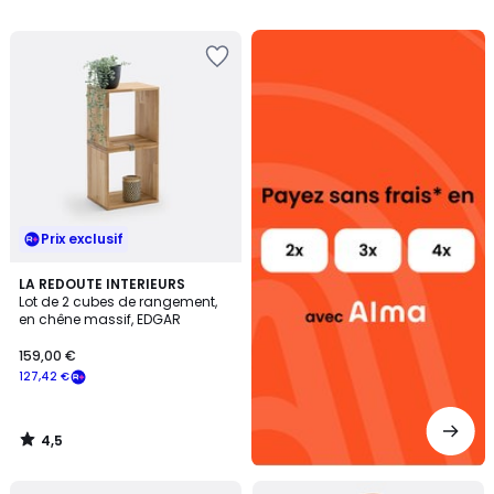
5
5
Alma
payez
sans
frais
Prix exclusif
4,5
LA REDOUTE INTERIEURS
/ 5
Lot de 2 cubes de rangement,
en chêne massif, EDGAR
159,00 €
127,42 €
4,5
/
5