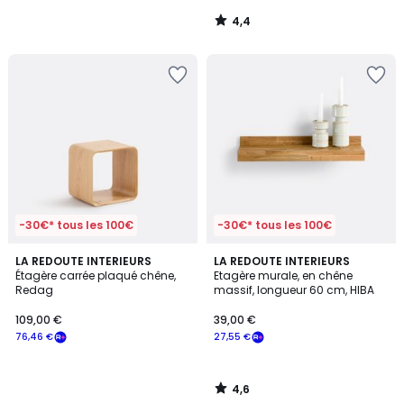
notre
4,4
programme
/
5
pour
payer
à
la
place
111,46
€.
-30€* tous les 100€
-30€* tous les 100€
4,6
LA REDOUTE INTERIEURS
LA REDOUTE INTERIEURS
/ 5
Étagère carrée plaqué chêne,
Etagère murale, en chêne
Redag
massif, longueur 60 cm, HIBA
109,00 €
39,00 €
76,46 €
27,55 €
4,6
/