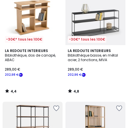
-30€* tous les 100€
-30€* tous les 100€
4,4
4,8
LA REDOUTE INTERIEURS
LA REDOUTE INTERIEURS
/ 5
/ 5
Bibliothèque, dos de canapé,
Bibliothèque basse, en métal
ABAC
acier, 2 fonctions, MIVA
289,00 €
289,00 €
202,98 €
202,96 €
4,4
4,8
/
/
5
5