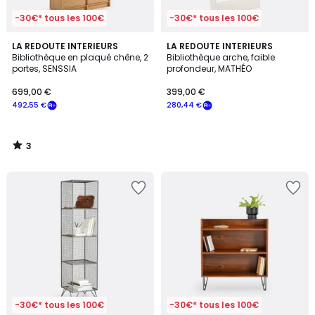
-30€* tous les 100€
-30€* tous les 100€
3
LA REDOUTE INTERIEURS
LA REDOUTE INTERIEURS
/
Bibliothèque en plaqué chêne, 2
Bibliothèque arche, faible
5
portes, SENSSIA
profondeur, MATHÉO
699,00 €
399,00 €
492,55 €
280,44 €
3
/
5
-30€* tous les 100€
-30€* tous les 100€