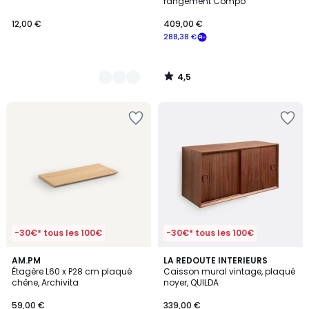
rangement Compo
12,00 €
409,00 €
288,38 €
4,5
/
5
-30€* tous les 100€
-30€* tous les 100€
5
AM.PM
LA REDOUTE INTERIEURS
/
Étagère L60 x P28 cm plaqué
Caisson mural vintage, plaqué
5
chêne, Archivita
noyer, QUILDA
59,00 €
339,00 €