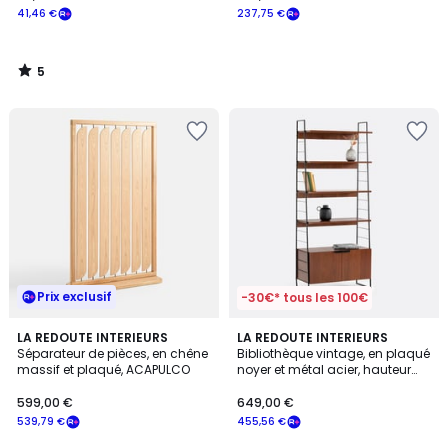
41,46 €
237,75 €
5
/
5
Prix exclusif
-30€* tous les 100€
4,2
LA REDOUTE INTERIEURS
LA REDOUTE INTERIEURS
/ 5
Séparateur de pièces, en chêne
Bibliothèque vintage, en plaqué
massif et plaqué, ACAPULCO
noyer et métal acier, hauteur
190 cm, WATFORD
599,00 €
649,00 €
539,79 €
455,56 €