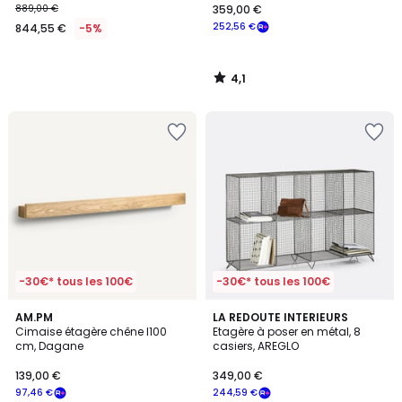
889,00 €
359,00 €
252,56 €
844,55 €
-5%
4,1
/
5
-30€* tous les 100€
-30€* tous les 100€
4,6
4,1
AM.PM
LA REDOUTE INTERIEURS
/ 5
/ 5
Cimaise étagère chêne l100
Etagère à poser en métal, 8
cm, Dagane
casiers, AREGLO
139,00 €
349,00 €
97,46 €
244,59 €