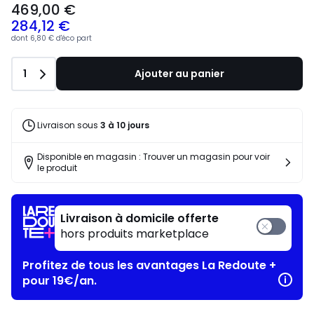
469,00 €
284,12 €
dont
6,80 €
d'éco part
Quantité
1
Ajouter au panier
Livraison sous
3 à 10 jours
Disponible en magasin : Trouver un magasin pour voir
le produit
Livraison à domicile offerte
hors produits marketplace
Profitez de tous les avantages La Redoute +
pour 19€/an.