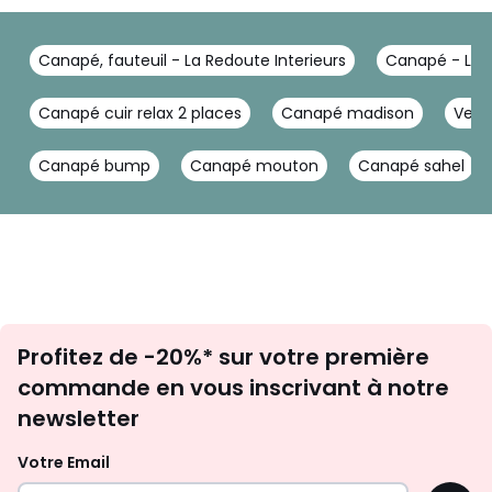
Canapé, fauteuil - La Redoute Interieurs
Canapé - La R
Canapé cuir relax 2 places
Canapé madison
Velou
Canapé bump
Canapé mouton
Canapé sahel
Inscription
Profitez de -20%* sur votre première
newsletter
commande en vous inscrivant à notre
newsletter
Votre Email