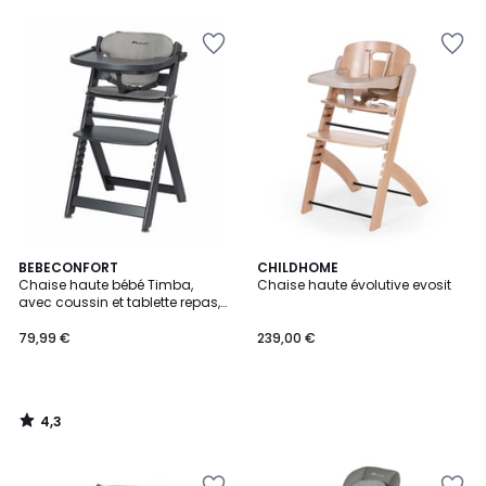
5
4,3
BEBECONFORT
CHILDHOME
/ 5
Chaise haute bébé Timba,
Chaise haute évolutive evosit
avec coussin et tablette repas,
De 6 mois à 10 ans
79,99 €
239,00 €
4,3
/
5