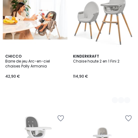
CHICCO
3
KINDERKRAFT
Barre de jeu Arc-en-ciel
Chaise haute 2 en 1 Fini 2
Couleurs
chaises Polly Armonia
42,90 €
114,90 €