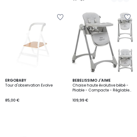
/
5
ERGOBABY
BEBELISSIMO J'AIME
Tour d'observation Evolve
Chaise haute évolutive bébé -
Pliable - Compacte - Réglable
hauteur - De 6 mois à 3 ans
(15kg) - gris - Bon Appetit
85,00 €
109,99 €