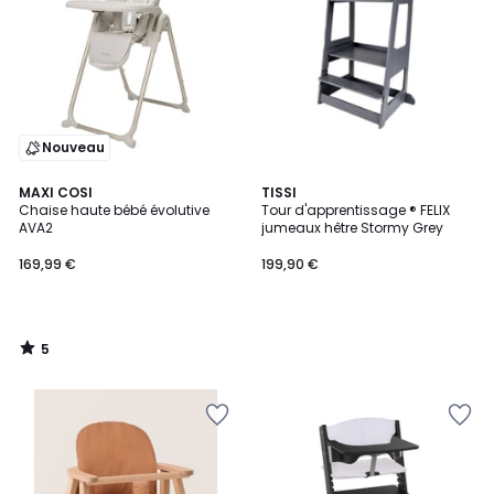
Nouveau
5
MAXI COSI
TISSI
/
Chaise haute bébé évolutive
Tour d'apprentissage ® FELIX
5
AVA2
jumeaux hêtre Stormy Grey
169,99 €
199,90 €
5
/
5