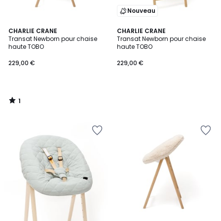
Nouveau
1
CHARLIE CRANE
CHARLIE CRANE
/
Transat Newborn pour chaise
Transat Newborn pour chaise
5
haute TOBO
haute TOBO
229,00 €
229,00 €
1
/
5