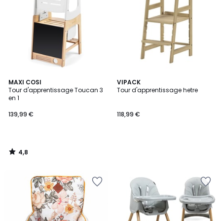
4,8
MAXI COSI
VIPACK
/ 5
Tour d'apprentissage Toucan 3
Tour d'apprentissage hetre
en 1
139,99 €
118,99 €
4,8
/
5