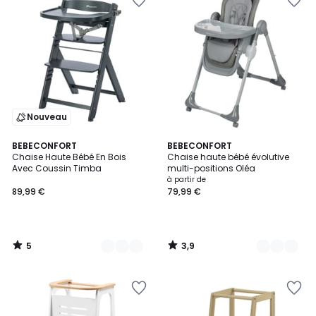
Nouveau
5
3,9
2
BEBECONFORT
3
BEBECONFORT
/
/ 5
Chaise Haute Bébé En Bois
Chaise haute bébé évolutive
Couleurs
Couleurs
5
Avec Coussin Timba
multi-positions Oléa
à partir de
89,99 €
79,99 €
5
3,9
/
/
5
5