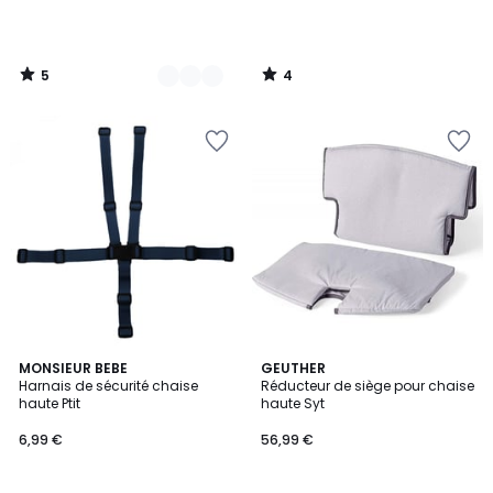
5
4
/
/
5
5
4,5
3
MONSIEUR BEBE
GEUTHER
/ 5
Harnais de sécurité chaise
Réducteur de siège pour chaise
Couleurs
haute Ptit
haute Syt
6,99 €
56,99 €