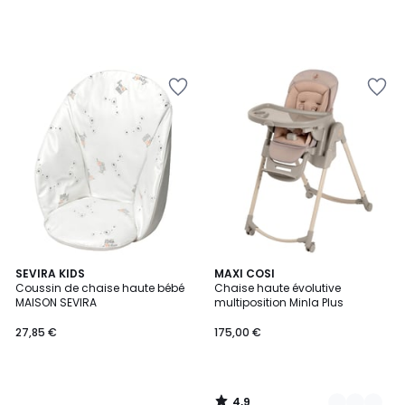
4,9
SEVIRA KIDS
3
MAXI COSI
/ 5
Coussin de chaise haute bébé
Chaise haute évolutive
Couleurs
MAISON SEVIRA
multiposition Minla Plus
27,85 €
175,00 €
4,9