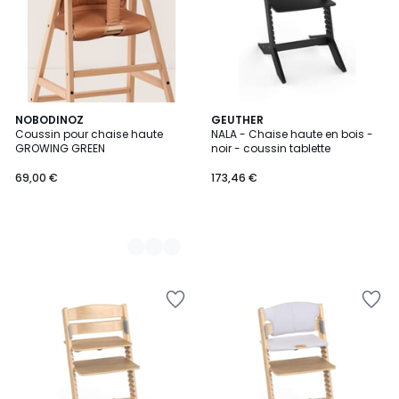
3
NOBODINOZ
GEUTHER
Coussin pour chaise haute
NALA - Chaise haute en bois -
Couleurs
GROWING GREEN
noir - coussin tablette
69,00 €
173,46 €