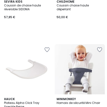
SEVIRA KIDS
CHILDHOME
Coussin de chaise haute
Coussin chaise haute
réversible SIDONIA
déperlant
57,85 €
50,00 €
HAUCK
2
MINIMONKEY
Plateau Alpha Click Tray
Harnais de sécurité Mini Chair
Couleurs
Speckle Beige