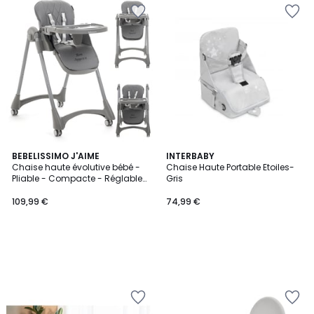
BEBELISSIMO J'AIME
INTERBABY
Chaise haute évolutive bébé -
Chaise Haute Portable Etoiles-
Pliable - Compacte - Réglable
Gris
hauteur - De 6 mois à 3 ans
(15kg) - gris foncé - Bon Appetit
109,99 €
74,99 €