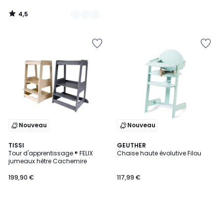
4,5
/
5
Nouveau
Nouveau
TISSI
GEUTHER
Tour d'apprentissage ® FELIX
Chaise haute évolutive Filou
jumeaux hêtre Cachemire
199,90 €
117,99 €