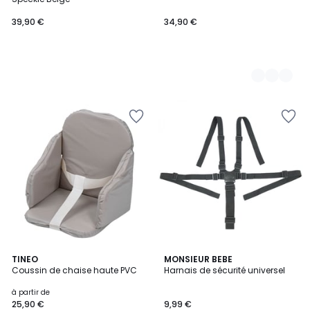
39,90 €
34,90 €
5
4
2
TINEO
MONSIEUR BEBE
/
/
Coussin de chaise haute PVC
Harnais de sécurité universel
Couleurs
5
5
à partir de
25,90 €
9,99 €