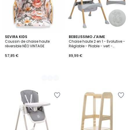
2
SEVIRA KIDS
BEBELISSIMO J'AIME
Coussin de chaise haute
Chaise haute 2 en 1 - Evolutive -
Couleurs
réversible NÉO VINTAGE
Réglable - Pliable - vert -
woodie
57,85 €
89,99 €