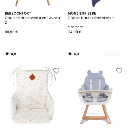
4,6
4,3
BEBECONFORT
7
MONSIEUR BEBE
/ 5
/ 5
Chaise haute bébé 4 en 1 Avista
Chaise haute bébé pliable
Couleurs
2
à partir de
89,99 €
74,99 €
4,6
4,3
/
/
5
5