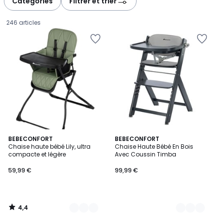
Catégories
Filtrer et trier
gauche
droite
246 articles
4,4
3
BEBECONFORT
4
BEBECONFORT
/ 5
Chaise haute bébé Lily, ultra
Chaise Haute Bébé En Bois
Couleurs
Couleurs
compacte et légère
Avec Coussin Timba
59,99
59,99 €
99,99 €
€.
4,4
/