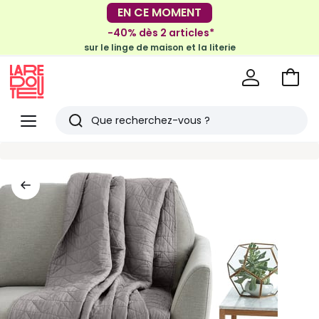
-30€ tous les 100€*
EN CE MOMENT
sur le meuble & la déco
-40% dès 2 articles*
sur le linge de maison et la literie
Voir
mon
La
panie
Redoute
Menu
Rechercher
Derniers
articles
vus