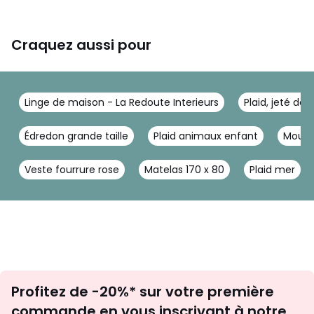
Craquez aussi pour
Linge de maison - La Redoute Interieurs
Plaid, jeté de 
Édredon grande taille
Plaid animaux enfant
Mouto
Veste fourrure rose
Matelas 170 x 80
Plaid mer
Inscription
Profitez de -20%* sur votre première
newsletter
commande en vous inscrivant à notre