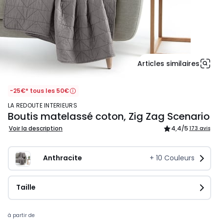
Articles similaires
-25€* tous les 50€
LA REDOUTE INTERIEURS
Boutis matelassé coton, Zig Zag Scenario
Voir la description
4,4
/5
173 avis
Anthracite
+
10
Couleurs
Taille
Prix
à partir de