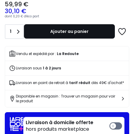
59,99 €
à
30,10 €
partir
de
dont
0,20 €
d'éco part
59,99
€
Quantité
1
Ajouter au panier
souscrivez
Ajoute
à
à
notre
une
programme
liste
Vendu et expédié par :
La Redoute
pour
payer
Livraison sous
1 à 2 jours
à
la
place
Livraison en point de retrait à
tarif réduit
dès 49€ d'achat*
30,10
€.
Disponible en magasin : Trouver un magasin pour voir
le produit
Livraison à domicile offerte
hors produits marketplace