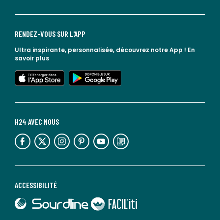
RENDEZ-VOUS SUR L'APP
Ultra inspirante, personnalisée, découvrez notre App !
En
savoir plus
lien vers l'app store
lien vers google play
H24 AVEC NOUS
lien vers l'espace réseaux sociaux
lien vers l'espace réseaux sociaux
lien vers l'espace réseaux sociaux
lien vers l'espace réseaux sociaux
lien vers l'espace réseaux sociaux
lien vers le blog la redoute
ACCESSIBILITÉ
lien vers Sourdline
lien vers Faciliti