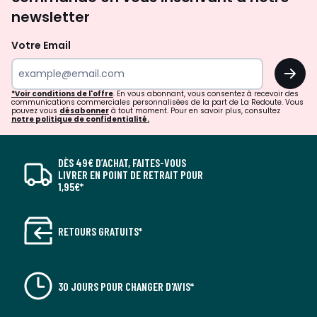
newsletter
Votre Email
OK
*Voir conditions de l'offre
. En vous abonnant, vous consentez à recevoir des
communications commerciales personnalisées de la part de La Redoute. Vous
pouvez vous
désabonner
à tout moment. Pour en savoir plus, consultez
notre politique de confidentialité.
DÈS 49€ D’ACHAT, FAITES-VOUS
LIVRER EN POINT DE RETRAIT POUR
1,95€*
RETOURS GRATUITS*
30 JOURS POUR CHANGER D'AVIS*