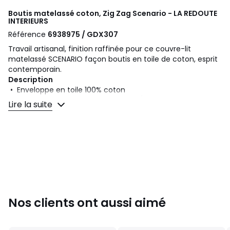
Boutis matelassé coton, Zig Zag Scenario - LA REDOUTE
INTERIEURS
Référence
6938975 / GDX307
Travail artisanal, finition raffinée pour ce couvre-lit
matelassé SCENARIO façon boutis en toile de coton, esprit
contemporain.
Description
• Enveloppe en toile 100% coton
• Garnissage fibres de coton (250 g/m²)
Lire la suite
• Finition biais
• Piquage zig-zag
Entretien
• Lavable à 40°
Dimensions
• 150x150 cm
• 140x200 cm
Nos clients ont aussi aimé
• 180x250 cm
• 230x250 cm