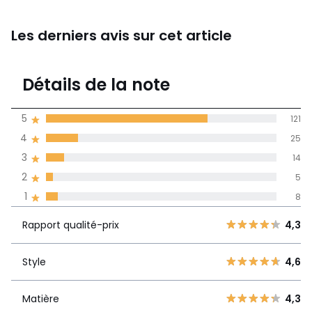
Les derniers avis sur cet article
4,4
Détails de la note
(173)
moyenne des avis
5
121
dans toutes les
4
25
langues
3
14
Informations,
2
5
La Redoute s'engage
1
8
Rapport
5
121
4,3
qualité-prix
4
25
Rapport qualité-prix
4,3
3
14
Style
4,6
2
Style
4,6
5
1
8
Matière
4,3
Matière
4,3