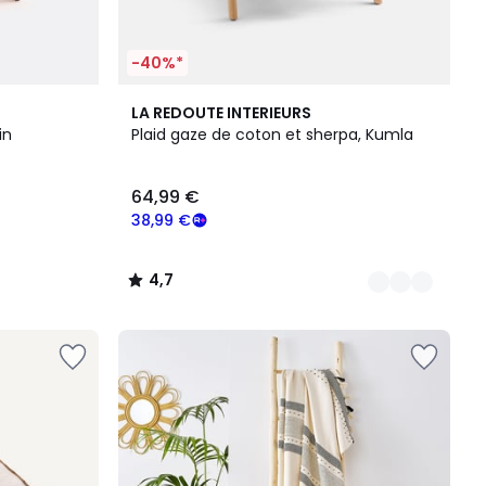
-40%*
5
4,7
LA REDOUTE INTERIEURS
Couleurs
/ 5
in
Plaid gaze de coton et sherpa, Kumla
64,99 €
38,99 €
4,7
/
5