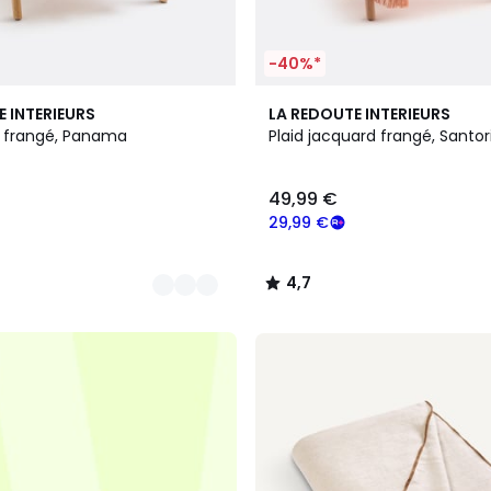
-40%*
4,7
E INTERIEURS
LA REDOUTE INTERIEURS
/ 5
n frangé, Panama
Plaid jacquard frangé, Santor
49,99 €
29,99 €
4,7
/
5