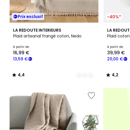
Prix exclusif
-40%*
12
4,4
5
4,2
LA REDOUTE INTERIEURS
LA REDOUT
Couleurs
/ 5
Couleurs
/ 5
Plaid artisanal frangé coton, Nedo
Plaid coto
Prix
à partir de
à partir de
16,99 €
39,99 €
à
partir
13,59 €
20,00 €
de
16,99
4,4
4,2
€
/
/
souscrivez
5
5
à
notre
programme
pour
payer
à
la
place