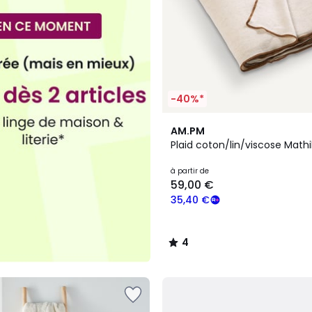
-40%*
4
AM.PM
/
Plaid coton/lin/viscose Mathi
5
à partir de
59,00 €
35,40 €
4
/
5