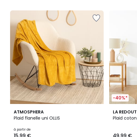
5
-40%*
22
4,7
4,7
ATMOSPHERA
LA REDOUT
Couleurs
/ 5
/ 5
Plaid flanelle uni OLLIS
Plaid coton
à partir de
15,99 €
49,99 €