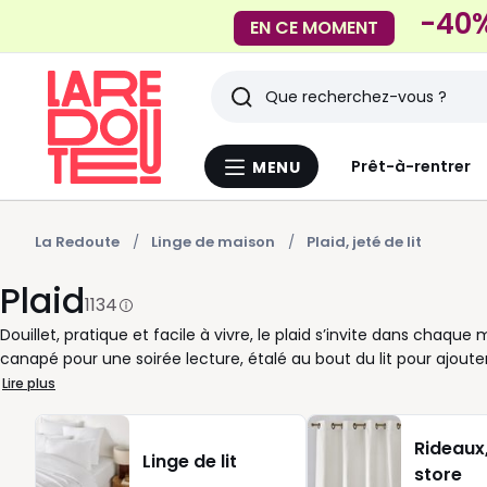
-40%
EN CE MOMENT
Rechercher
Derniers
Prêt-à-rentrer
MENU
Menu
articles
La
Redoute
vus
La Redoute
Linge de maison
Plaid, jeté de lit
Plaid
1134
Douillet, pratique et facile à vivre, le plaid s’invite dans chaqu
canapé pour une soirée lecture, étalé au bout du lit pour ajoute
l’avoir sous la main. Sa légèreté permet de l’utiliser comme couv
Lire plus
pièce. Chez La Redoute, nous savons que vous cherchez à conjugu
une variété de matières comme la laine, le coton ou le polaire,
Rideaux,
jouer avec les couleurs : un plaid beige pour adoucir une amb
Linge de lit
store
imitation fourrure pour renforcer l’esprit cocooning. Que vous pr