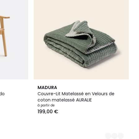
5
MADURA
Couleurs
ado
Couvre-Lit Matelassé en Velours de
coton matelassé AURALIE
à partir de
199,00 €