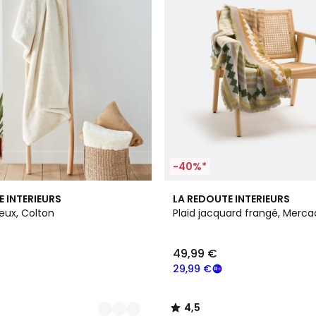
-40%*
4,5
E INTERIEURS
LA REDOUTE INTERIEURS
/ 5
eux, Colton
Plaid jacquard frangé, Merc
49,99 €
29,99 €
4,5
/