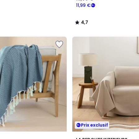
11,99 €
4,7
/
5
Prix exclusif