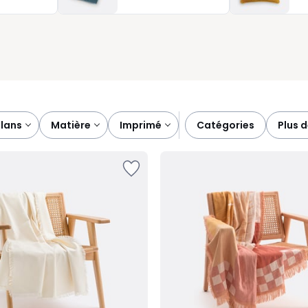
adapte à toutes vos envies. C’est ce petit détail simple et
oments de douceur.
plans
matière
imprimé
catégories
plus 