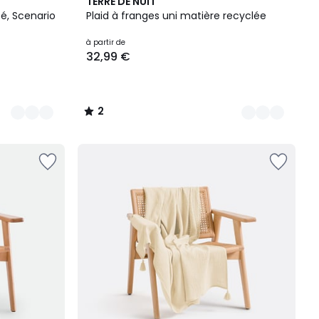
4
2
TERRE DE NUIT
Couleurs
/
é, Scenario
Plaid à franges uni matière recyclée
5
à partir de
32,99 €
2
/
5