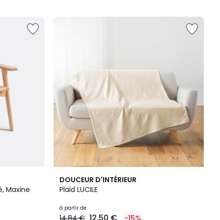
7
2
DOUCEUR D'INTÉRIEUR
Couleurs
/
lé, Maxine
Plaid LUCILE
5
à partir de
12,50 €
14,84 €
-15%