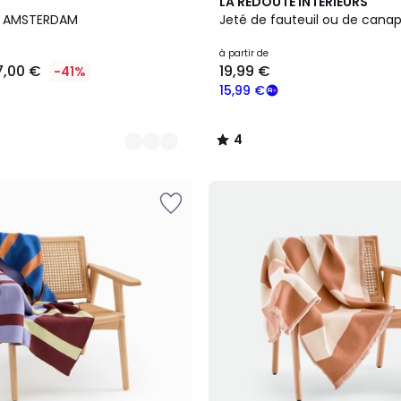
8
4
LA REDOUTE INTERIEURS
Couleurs
/
on AMSTERDAM
Jeté de fauteuil ou de canap
5
à partir de
7,00 €
19,99 €
-41%
15,99 €
4
/
5