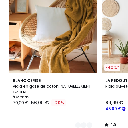
-40%*
4
4
4,8
BLANC CERISE
LA REDOUT
Couleurs
Couleurs
/ 5
Plaid en gaze de coton, NATURELLEMENT
Plaid duvet
GAUFRÉ
à partir de
56,00 €
89,99 €
70,00 €
-20%
45,00 €
4,8
/