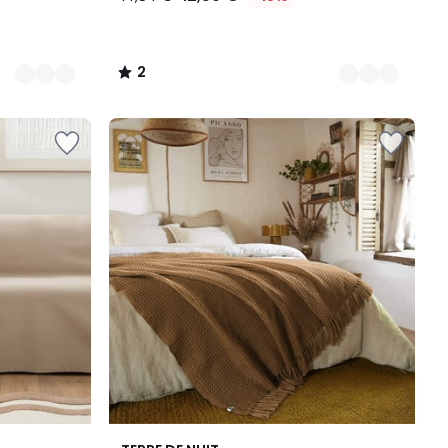
2
/
5