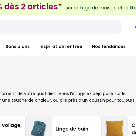
 dès 2 articles*
sur le linge de maison et la lit
Bons plans
Inspiration rentrée
Nos tendances
e moment de votre quotidien. Vous l’imaginez déjà posé sur le
r une touche de chaleur, ou plié près d’un coussin pour toujours
erture d’appoint, idéale dès que la fraîcheur s’installe dans une
er confort et style. C’est pourquoi les plaids se déclinent en
 afin de répondre à chacun de vos besoins. Vous pouvez aussi
 voilage,
C
iance, un modèle foncé pour donner du caractère, ou encore une
Linge de bain
d
ivilégiiez la nouveauté pour relooker rapidement votre intérieur,