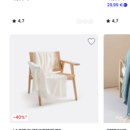
29,99 €
4,7
4,7
/
/
5
5
-40%*