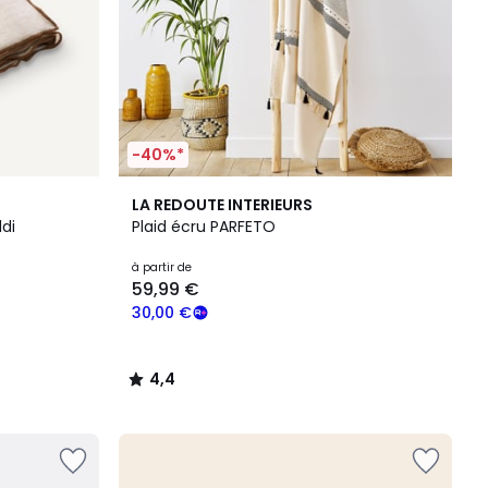
-40%*
4,4
LA REDOUTE INTERIEURS
/ 5
ldi
Plaid écru PARFETO
à partir de
59,99 €
30,00 €
4,4
/
5