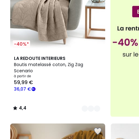
13,59
€.
-40%*
9
4,4
LA REDOUTE INTERIEURS
Couleurs
/ 5
Boutis matelassé coton, Zig Zag
Scenario
à partir de
59,99 €
36,07 €
4,4
/
5