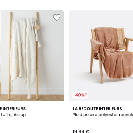
5
-40%*
10
4,7
E INTERIEURS
LA REDOUTE INTERIEURS
Couleurs
/ 5
 tufté, Assap
Plaid polaire polyester recyc
19,99 €