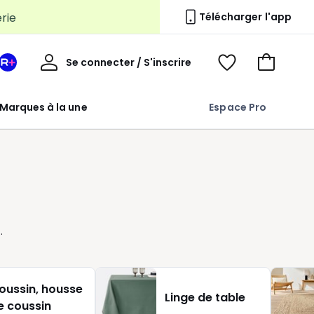
erie
Télécharger l'app
Mon
Se connecter / S'inscrire
Mon
Voir
Voir
compte
espace
mes
mon
La
favoris
panier
Marques à la une
Espace Pro
Redoute
+
oussin, housse
Linge de table
e coussin