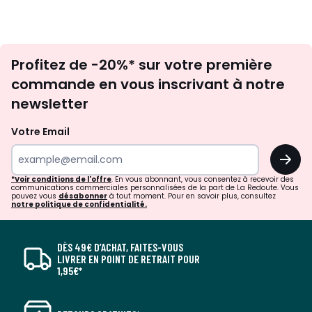
Inscription
Profitez de -20%* sur votre première
newsletter
commande en vous inscrivant à notre
newsletter
Votre Email
OK
*Voir conditions de l'offre
. En vous abonnant, vous consentez à recevoir des
communications commerciales personnalisées de la part de La Redoute. Vous
pouvez vous
désabonner
à tout moment. Pour en savoir plus, consultez
notre politique de confidentialité.
DÈS 49€ D’ACHAT, FAITES-VOUS
LIVRER EN POINT DE RETRAIT POUR
1,95€*