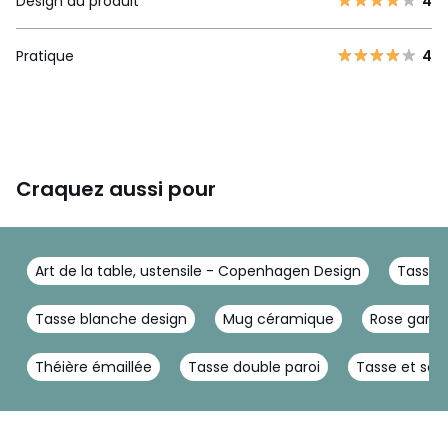
Design du produit
4
Pratique
4
Craquez aussi pour
Art de la table, ustensile - Copenhagen Design
Tasse,
Tasse blanche design
Mug céramique
Rose garden
Théière émaillée
Tasse double paroi
Tasse et sou