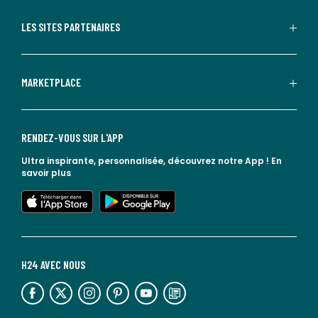
LES SITES PARTENAIRES
MARKETPLACE
RENDEZ-VOUS SUR L'APP
Ultra inspirante, personnalisée, découvrez notre App !
En
savoir plus
lien vers l'app store
lien vers google play
H24 AVEC NOUS
lien vers l'espace réseaux sociaux
lien vers l'espace réseaux sociaux
lien vers l'espace réseaux sociaux
lien vers l'espace réseaux sociaux
lien vers l'espace réseaux sociaux
lien vers le blog la redoute