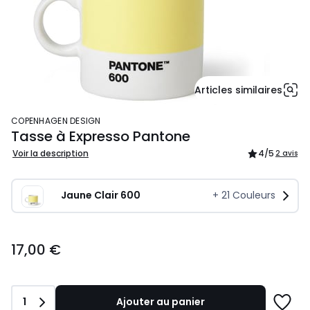
Articles similaires
COPENHAGEN DESIGN
Tasse à Expresso Pantone
Voir la description
4
/5
2 avis
Jaune Clair 600
+
21
Couleurs
17,00
17,00 €
€.
Quantité
1
Ajouter au panier
Ajoute