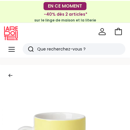
-30€ tous les 100€*
EN CE MOMENT
sur le meuble & la déco
-40% dès 2 articles*
sur le linge de maison et la literie
Voir
mon
La
panie
Redoute
Menu
Rechercher
Derniers
articles
vus