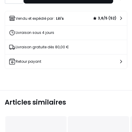
à
une
liste
3,6/5 (52)
Vendu et expédié par :
Lili's
Livraison sous 4 jours
Livraison gratuite dès 80,00 €
Retour payant
Articles similaires