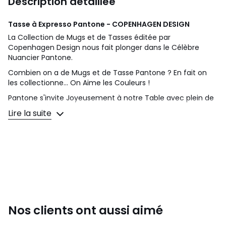
Description détaillée
Tasse à Expresso Pantone - COPENHAGEN DESIGN
La Collection de Mugs et de Tasses éditée par
Copenhagen Design nous fait plonger dans le Célèbre
Nuancier Pantone.
Combien on a de Mugs et de Tasse Pantone ? En fait on
les collectionne... On Aime les Couleurs !
Pantone s'invite Joyeusement à notre Table avec plein de
Tasses et de Mugs !
Lire la suite
• Dimensions :
Hauteur : 6,1 cm - Diamètre : 6,1 cm (Largeur
max avec poignée :8,2 cm) - Contenance 12 cl
• Matériau :
Porcelaine
• Utilisation :
Passe au lave-vaisselle et au micro-ondes
Couleurs
Jaune Clair 600, Violet Clair 257c, Gris Clair
2c, Gris Foncé 9c, Jaune 012c, Orange 021c, Rose 182c,
Vert Clair 578c, Vert 15-0343, Doré 10124 C, Bronze 876 C,
Violet 519, Aubergine 229c, Bleu 286c, Bleu 10286c, Pêche
Nos clients ont aussi aimé
13-1023, Rose 10412, Noir 419c, Rouge 2035c, Argenté 877
C, Marron 2322, Mocha 17-1230