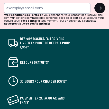
OK
*Voir conditions de l'offre
. En vous abonnant, vous consentez à recevoir des
communications commerciales personnalisées de la part de La Redoute. Vous
pouvez vous
désabonner
à tout moment. Pour en savoir plus, consultez
notre politique de confidentialité.
DÈS 49€ D’ACHAT, FAITES-VOUS
LIVRER EN POINT DE RETRAIT POUR
1,95€*
RETOURS GRATUITS*
30 JOURS POUR CHANGER D'AVIS*
PAIEMENT EN 2X, 3X OU 4X SANS
FRAIS*