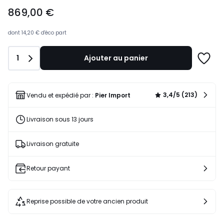
869,00
869,00 €
€.
dont
14,20 €
d'éco part
Quantité
1
Ajouter au panier
Ajoute
à
une
liste
3,4/5 (213)
Vendu et expédié par :
Pier Import
Livraison sous 13 jours
Livraison gratuite
Retour payant
Reprise possible de votre ancien produit