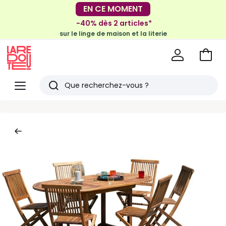
-30€ tous les 100€*
EN CE MOMENT
sur le meuble & la déco
-40% dès 2 articles*
sur le linge de maison et la literie
Voir
mon
La
panie
Redoute
Menu
Rechercher
Derniers
articles
vus