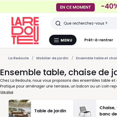
-40%
EN CE MOMENT
Rechercher
Derniers
Prêt-à-rentrer
MENU
Menu
articles
La
Redoute
vus
La Redoute
Mobilier de jardin
Ensemble table et chai
Ensemble table, chaise de j
Chez La Redoute, nous vous proposons des ensembles table et ch
Pratique pour aménager une terrasse, un balcon ou un coin repas
sans se compliquer la vie. Selon l’espace disponible et vos habi
Lire plus
rectangulaire, avec 2, 4, 6 places ou plus. Les chaises assorti
moment d’aménager votre extérieur. Pour un usage quotidien, m
Chaise, 
résine tressée ou le bois, selon le style que vous aimez. Un pet
Table de jardin
banc de
installer et à ranger. Pour les grandes tablées, optez pour un e