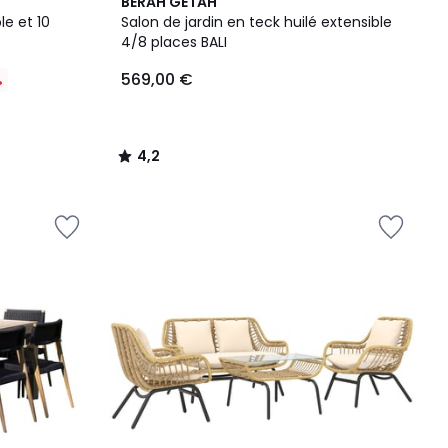
4,2
BERAH GETAH
/ 5
le et 10
Salon de jardin en teck huilé extensible
4/8 places BALI
569,00 €
%
4,2
/
5