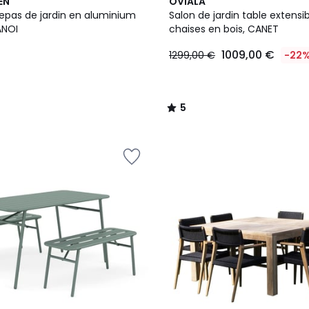
5
EN
OVIALA
/
epas de jardin en aluminium
Salon de jardin table extensib
5
ces HANOI
chaises en bois, CANET
1009,00 €
1299,00 €
-22
5
/
5