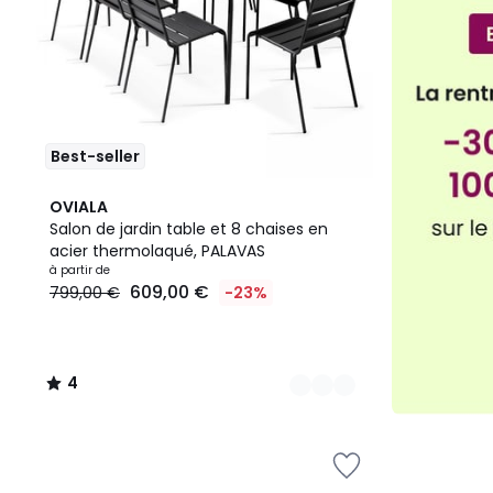
Best-seller
4
4
OVIALA
Couleurs
/
Salon de jardin table et 8 chaises en
5
acier thermolaqué, PALAVAS
à partir de
609,00 €
799,00 €
-23%
4
/
5