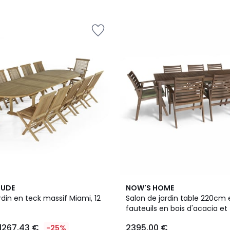
5
TUDE
NOW'S HOME
rdin en teck massif Miami, 12
Salon de jardin table 220cm 
fauteuils en bois d'acacia et 
1267,43 €
2395,00 €
-25%