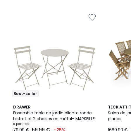
Best-seller
3
DRAWER
TECK ATTI
Couleurs
Ensemble table de jardin pliante ronde
Salon de ja
bistrot et 2 chaises en métal- MARSEILLE
places
à partir de
59,99 €
79,99 €
-25%
1689,90 €