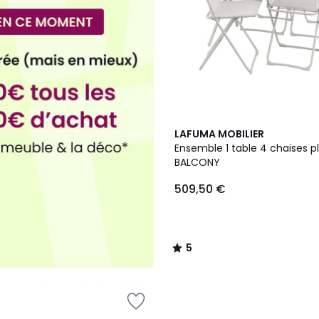
3
5
LAFUMA MOBILIER
Couleurs
/
Ensemble 1 table 4 chaises pl
5
BALCONY
509,50 €
5
/
5