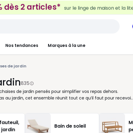
 dès 2 articles*
sur le linge de maison et la lit
Nos tendances
Marques à la une
ses de jardin
ardin
835
aises de jardin pensés pour simplifier vos repas dehors.
 au jardin, cet ensemble réunit tout ce qu’il faut pour recevoir
tudes, vous pouvez choisir une table ronde, carrée ou
es créent un rendu harmonieux et vous font gagner du temps au
isez sur des matériaux faciles à vivre comme le métal, la
fauteuil,
M
it espace ? Les modèles pliants ou compacts sont faciles à
Bain de soleil
 jardin
p
nsemble généreux, pensé pour les déjeuners en famille et les