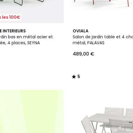
 les 100€
7
5
E INTERIEURS
OVIALA
Couleurs
/
rdin bas en métal acier et
Salon de jardin table et 4 ch
5
ée, 4 places, SEYNA
métal, PALAVAS
489,00 €
5
/
5