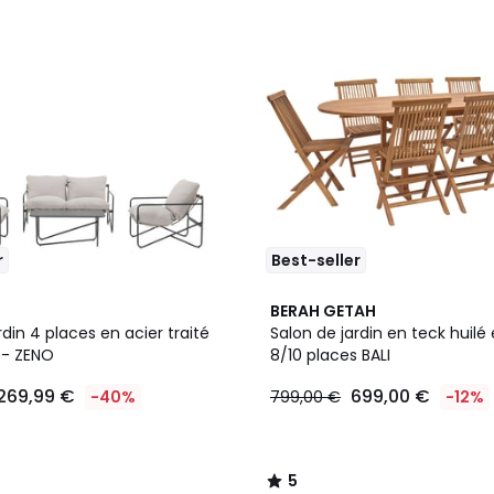
r
Best-seller
5
BERAH GETAH
/
rdin 4 places en acier traité
Salon de jardin en teck huilé
5
e- ZENO
8/10 places BALI
269,99 €
699,00 €
-40%
799,00 €
-12%
5
/