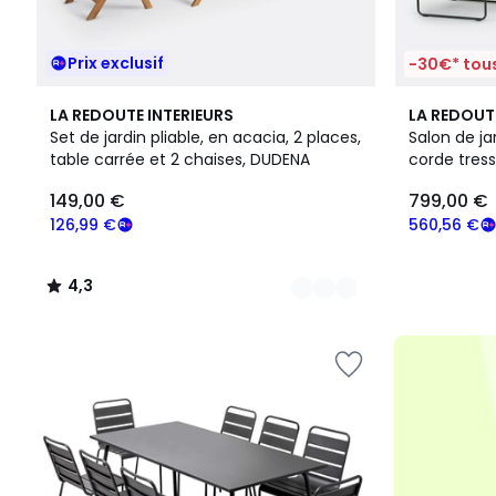
Prix exclusif
-30€* tous
4
4,3
LA REDOUTE INTERIEURS
LA REDOUT
Couleurs
/ 5
Set de jardin pliable, en acacia, 2 places,
Salon de ja
table carrée et 2 chaises, DUDENA
corde tress
149,00
149,00 €
799,00 €
€
souscrivez
126,99 €
560,56 €
à
notre
4,3
programme
/
pour
5
payer
à
la
place
126,99
€.