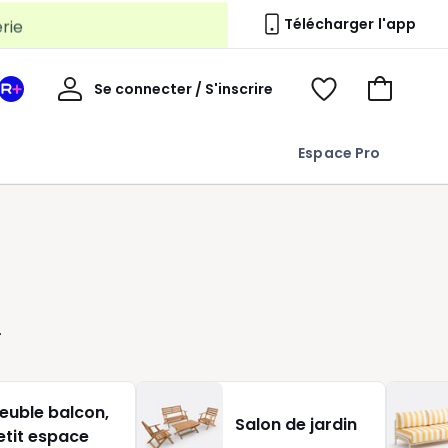
erie
Télécharger l'app
Mon
Se connecter / S'inscrire
Mon
Voir
Voir
compte
espace
mes
mon
La
favoris
panier
Espace Pro
Redoute
+
euble balcon,
Salon de jardin
etit espace