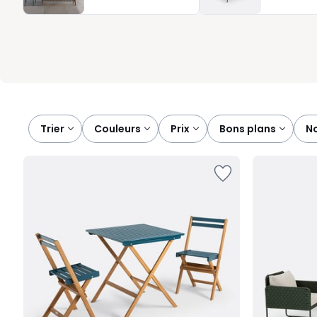
soirées entre amis. Avec un ensemble coordonné, vous composez 
beaux jours.
Trier
couleurs
prix
bons plans