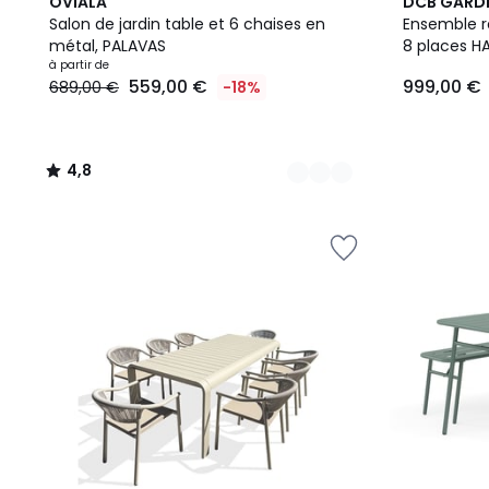
4
4,8
OVIALA
DCB GARD
Couleurs
/ 5
Salon de jardin table et 6 chaises en
Ensemble r
métal, PALAVAS
8 pla
à partir de
559,00 €
999,00 €
689,00 €
-18%
4,8
/
5