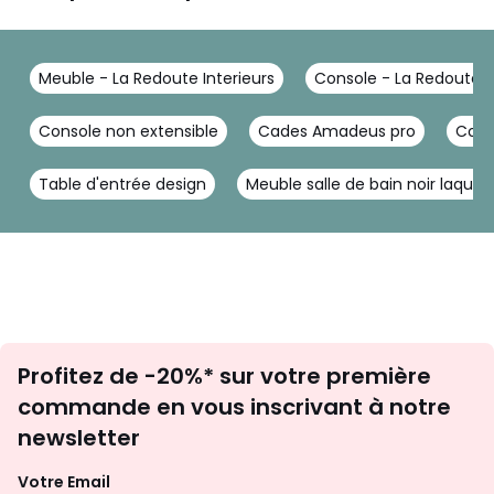
Meuble - La Redoute Interieurs
Console - La Redoute I
Console non extensible
Cades Amadeus pro
Cons
Table d'entrée design
Meuble salle de bain noir laque
Inscription
Profitez de -20%* sur votre première
newsletter
commande en vous inscrivant à notre
newsletter
Votre Email