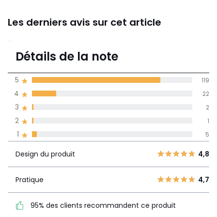
Les derniers avis sur cet article
4,7
Détails de la note
(149)
moyenne des avis
5
119
dans toutes les
4
22
langues
3
2
Informations,
2
1
La Redoute s'engage
1
5
Design du
5
119
4,8
produit
4
22
Design du produit
4,8
3
2
Pratique
4,7
2
Pratique
4,7
1
95% des clients
1
5
recommandent ce produit
95% des clients recommandent ce produit