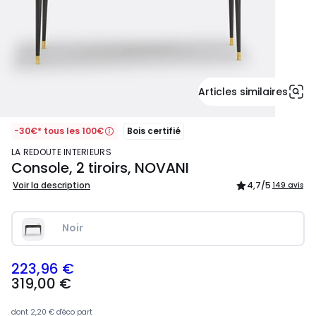
Articles similaires
-30€* tous les 100€
Bois certifié
LA REDOUTE INTERIEURS
Console, 2 tiroirs, NOVANI
Voir la description
4,7
/5
149 avis
Noir
223,96 €
319,00
319,00 €
€
souscrivez
à
dont
2,20 €
d'éco part