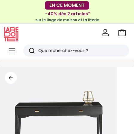
-30€ tous les 100€*
EN CE MOMENT
sur le meuble & la déco
-40% dès 2 articles*
sur le linge de maison et la literie
Voir
mon
La
panie
Redoute
Menu
Rechercher
Derniers
articles
vus