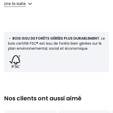
• Pieds coniques forme fuselée.
Lire la suite
• Coins arrondis.
• Caisson bouleau massif et MDF recouverts peinture
noire, finition vernis polyuréthane.
• Pieds en bouleau massif peinture noire, finition vernis
polyuréthane.
• Poignées et embouts des pieds en acier finition laiton.
•
BOIS ISSU DE FORÊTS GÉRÉES PLUS DURABLEMENT.
Le
Dimensions
bois certifié FSC® est issu de forêts bien gérées sur le
Totales
plan environnemental, social et économique.
• Longueur : 120 cm
• Hauteur : 80 cm
• Profondeur : 36 cm
Utiles d'un tiroir
• L53 x H7 x P28 cm
Dimensions et poids des colis
Nos clients ont aussi aimé
1 colis
• L130 x H23 x P45 cm, 25 kg