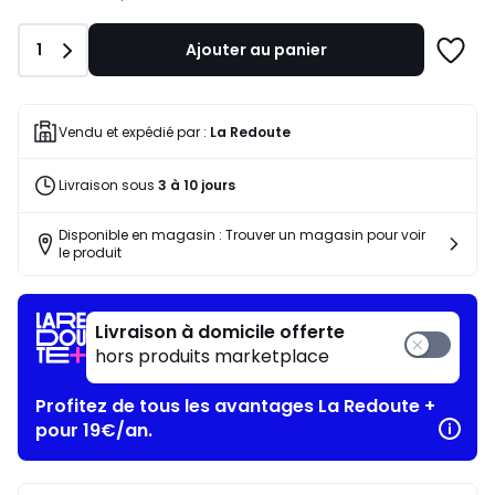
notre
programme
Quantité
1
Ajouter au panier
pour
Ajoute
payer
à
à
une
la
liste
Vendu et expédié par :
La Redoute
place
223,96
Livraison sous
3 à 10 jours
€.
Disponible en magasin : Trouver un magasin pour voir
le produit
Livraison à domicile offerte
hors produits marketplace
Profitez de tous les avantages La Redoute +
pour 19€/an.