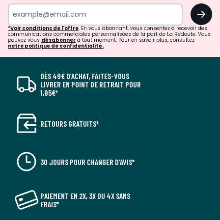
OK
*Voir conditions de l'offre
. En vous abonnant, vous consentez à recevoir des
communications commerciales personnalisées de la part de La Redoute. Vous
pouvez vous
désabonner
à tout moment. Pour en savoir plus, consultez
notre politique de confidentialité.
DÈS 49€ D’ACHAT, FAITES-VOUS
LIVRER EN POINT DE RETRAIT POUR
1,95€*
RETOURS GRATUITS*
30 JOURS POUR CHANGER D'AVIS*
PAIEMENT EN 2X, 3X OU 4X SANS
FRAIS*