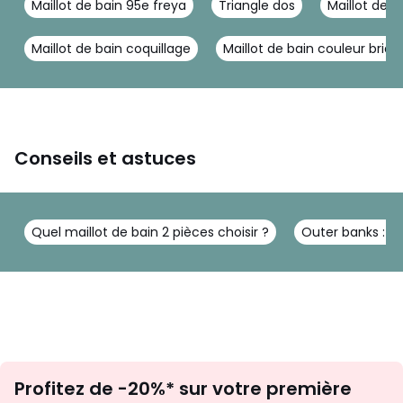
Maillot de bain 95e freya
Triangle dos
Maillot de b
Maillot de bain coquillage
Maillot de bain couleur briqu
Conseils et astuces
Quel maillot de bain 2 pièces choisir ?
Outer banks : c
Inscription
Profitez de -20%* sur votre première
newsletter