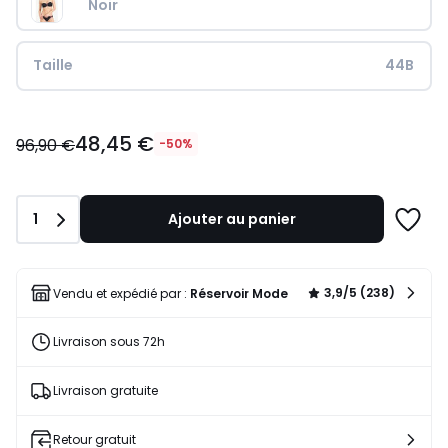
Noir
Taille
44B
48,45
48,45 €
€
96,90 €
-50%
au
lieu
de
Quantité
1
Ajouter au panier
96,90
Ajoute
€
à
50%
une
de
liste
3,9/5 (238)
Vendu et expédié par :
Réservoir Mode
réduction
appliquée.
Livraison sous 72h
Livraison gratuite
Retour gratuit