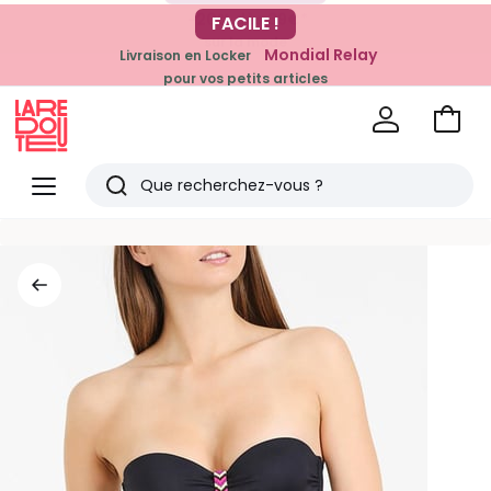
-20% dès 39€*
FACILE !
sur la mode
Mondial Relay
Livraison en Locker
pour vos petits articles
Voir
mon
La
panie
Redoute
Menu
Rechercher
Derniers
articles
vus