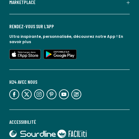
MARKETPLACE
RENDEZ-VOUS SUR L'APP
Ultra inspirante, personnalisée, découvrez notre App !
En
savoir plus
lien vers l'app store
lien vers google play
H24 AVEC NOUS
lien vers l'espace réseaux sociaux
lien vers l'espace réseaux sociaux
lien vers l'espace réseaux sociaux
lien vers l'espace réseaux sociaux
lien vers l'espace réseaux sociaux
lien vers le blog la redoute
ACCESSIBILITÉ
lien vers Sourdline
lien vers Faciliti