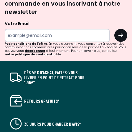
commande en vous inscrivant à notre
newsletter
Votre Email
OK
*Voir conditions de l'offre
. En vous abonnant, vous consentez à recevoir des
communications commerciales personnalisées de la part de La Redoute. Vous
pouvez vous
désabonner
à tout moment. Pour en savoir plus, consultez
notre politique de confidentialité.
DÈS 49€ D’ACHAT, FAITES-VOUS
LIVRER EN POINT DE RETRAIT POUR
1,95€*
RETOURS GRATUITS*
30 JOURS POUR CHANGER D'AVIS*