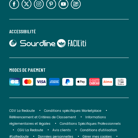
Toile de fond anti-poussière.
FABRIQUE en France.
Garantie 5 ans.
ACCESSIBILITÉ
Couleurs
Blanc
Tailles
90x190 cm, 90x200 cm, 140x190 cm, 140x200 cm,
lien vers Sourdline
lien vers Faciliti
160x200 cm, 180x200 cm
MODES DE PAIEMENT
CGV La Redoute
Conditions spécifiques Marketplace
Référencement et Critères de Classement
Informations
réglementaires et légales
Conditions Spécifiques Professionnels
CGU La Redoute
Avis clients
Conditions d'utilisation
#LaRedoute
Données personnelles
Gérer mes cookies