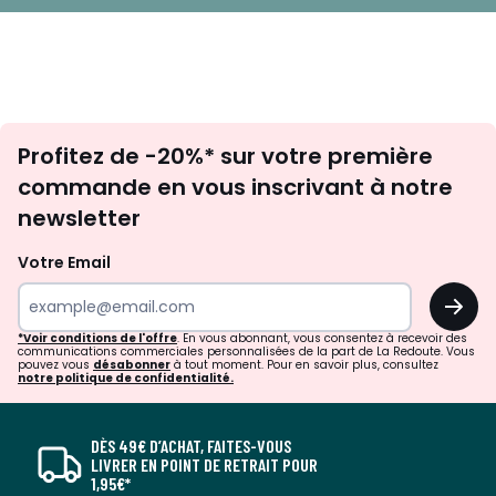
aération 100% polyester
Mousse de support 10 mm, densité 26 kg/m3
- Coutil : Stretch 100% polyester, fibre hydrophobe qui
n'absorbe pas l'eau et l'humidité.
- FABRIQUE en France.
- Garantie 5 ans.
Inscription
- Ce matelas dispose de 4 poignées horizontales pour
Profitez de -20%* sur votre première
newsletter
faciliter la mise en place.
commande en vous inscrivant à notre
- Idéal avec le sommier SIMMONS Airsom.
newsletter
Ce matelas convient aux personnes dormant sur le côté
ou sur le ventre.
Votre Email
OK
LES BENEFICES :
Une sensation d'apesanteur
: la mousse à mémoire de
*Voir conditions de l'offre
. En vous abonnant, vous consentez à recevoir des
forme s'adapte aux courbes de votre corps et vous
communications commerciales personnalisées de la part de La Redoute. Vous
enveloppe en douceur.
pouvez vous
désabonner
à tout moment. Pour en savoir plus, consultez
notre politique de confidentialité.
Un confort sans pression
gr ce à la mousse haute
résilience Elivéa.
Récupération en profondeur à une température idéale
DÈS 49€ D’ACHAT, FAITES-VOUS
gr ce à l'association de matières nobles et naturelles (Lin
LIVRER EN POINT DE RETRAIT POUR
et Soie) et à la ouate qui favorise la circulation de l'air.
1,95€*