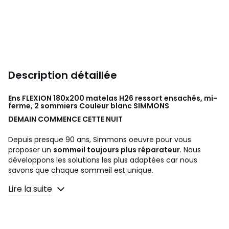
Description détaillée
Ens FLEXION 180x200 matelas H26 ressort ensachés, mi-
ferme, 2 sommiers Couleur blanc
SIMMONS
DEMAIN COMMENCE CETTE NUIT
Depuis presque 90 ans, Simmons oeuvre pour vous
proposer un
sommeil toujours plus réparateur
. Nous
développons les solutions les plus adaptées car nous
savons que chaque sommeil est unique.
Lire la suite
Conscient de l'importance d'un sommeil réparateur,
Simmons offre le meilleur de son savoir-faire en
développant les technologies les plus pointues et en
travaillant les matières les plus nobles.