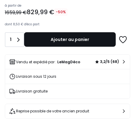
Prix
à partir de
829,99 €
à
1659,99 €
-50%
partir
de
dont
8,50 €
d'éco part
829,99
€
Quantité
1
Ajouter au panier
au
Ajoute
lieu
à
de
une
1659,99
liste
3,2/5 (68)
Vendu et expédié par :
LeMagDéco
€
50%
Livraison sous 12 jours
de
réduction
appliquée.
Livraison gratuite
Reprise possible de votre ancien produit