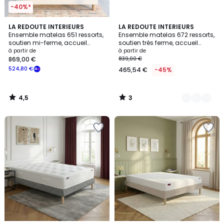
-40%*
4,5
3
LA REDOUTE INTERIEURS
2
LA REDOUTE INTERIEURS
/ 5
/
Ensemble matelas 651 ressorts,
Ensemble matelas 672 ressorts,
Couleurs
5
soutien mi-ferme, accueil
soutien très ferme, accueil
moelleux et sommier
moelleux et sommier
à partir de
à partir de
869,00 €
839,00 €
524,80 €
465,54 €
-45%
4,5
3
/
/
5
5