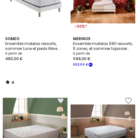
-40%*
4
SOMEO
MERINOS
/
Ensemble matelas ressorts,
Ensemble matelas 580 ressorts,
5
sommier Lune et pieds Rêve
5 zones, et sommier tapissier
300
BEAUTY BED 2
à partir de
à partir de
460,00 €
1149,00 €
693,04 €
4
/
5