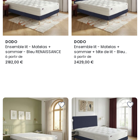
DODO
DODO
Ensemble lit - Matelas +
Ensemble lit - Matelas +
sommier - Bleu RENAISSANCE
sommier + tête de lit - Bleu
RENAISSANCE
à partir de
à partir de
2182,00 €
2429,00 €