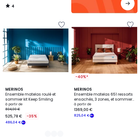
4
/
5
-40%*
3
MERINOS
MERINOS
Ensemble matelas roulé et
Ensemble matelas 651 ressorts
Couleurs
sommier kit Keep Smiling
ensachés, 3 zones, et sommier
Full Bed 2
à partir de
à partir de
804,00 €
1369,00 €
825,04 €
525,78 €
-35%
486,04 €