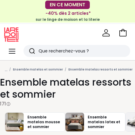
-40% dès 2 articles*
EN CE MOMENT
sur le linge de maison et la literie
-30€ tous les 100€*
sur le meuble & la déco
Voir
mon
La
panie
Redoute
Menu
Rechercher
Derniers
...
articles
Ensemble matelas et sommier
Ensemble matelas ressorts et sommier
Ensemble matelas ressorts
vus
et sommier
171
Ensemble
Ensemble
matelas mousse
matelas latex et
et sommier
sommier