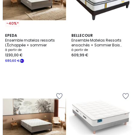
-40%*
EPEDA
BELLECOUR
Ensemble matelas ressorts
Ensemble Matelas Ressorts
L'Échappée + sommier
ensachés + Sommier Bois
REINA 2.0
à partir de
à partir de
1230,00 €
609,99 €
680,60 €