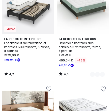
-40%*
4,7
4,5
LA REDOUTE INTERIEURS
2
LA REDOUTE INTERIEURS
/ 5
/ 5
Ensemble lit de relaxation et
Ensemble matelas dos
Couleurs
matelas 580 ressorts, 5 zones,
sensible, 672 ressorts, ferme,
soutien ferme
accueil moelleux et sommier
à partir de
à partir de
1979,00 €
829,00 €
1198,04 €
460,04 €
-45%
419,05 €
4,7
4,5
/
/
5
5