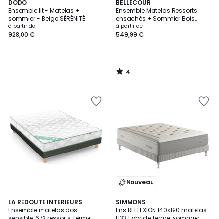
4
DODO
BELLECOUR
/
Ensemble lit - Matelas +
Ensemble Matelas Ressorts
5
sommier - Beige SÉRÉNITÉ
ensachés + Sommier Bois
BELLEVUE
à partir de
à partir de
928,00 €
549,99 €
4
/
5
Nouveau
3,3
4
LA REDOUTE INTERIEURS
SIMMONS
/ 5
Ensemble matelas dos
Ens REFLEXION 140x190 matelas
Couleurs
sensible, 672 ressorts, ferme,
H33 Hybride, ferme, sommier