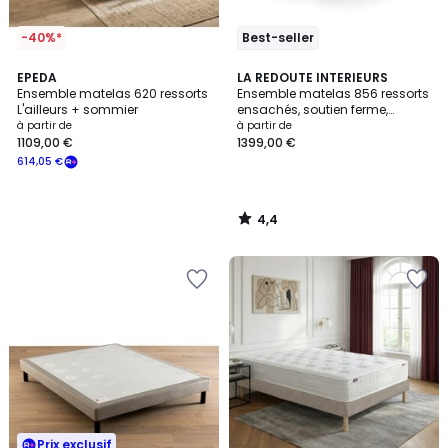
-40%*
Best-seller
4,4
EPEDA
LA REDOUTE INTERIEURS
/ 5
Ensemble matelas 620 ressorts
Ensemble matelas 856 ressorts
L'ailleurs + sommier
ensachés, soutien ferme,
accueil enveloppant
à partir de
à partir de
1109,00 €
1399,00 €
614,05 €
4,4
/
5
Prix exclusif