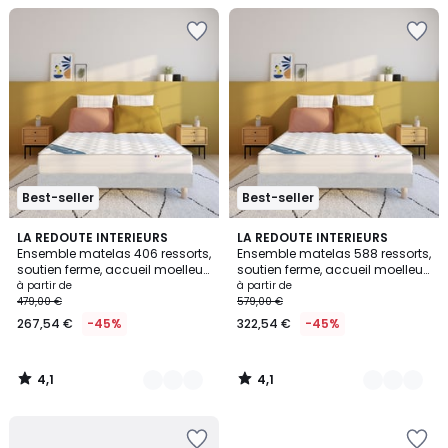
Best-seller
Best-seller
4,1
4,1
2
LA REDOUTE INTERIEURS
2
LA REDOUTE INTERIEURS
/ 5
/ 5
Ensemble matelas 406 ressorts,
Ensemble matelas 588 ressorts,
Couleurs
Couleurs
soutien ferme, accueil moelleux
soutien ferme, accueil moelleux
et sommier
et sommier
à partir de
à partir de
479,00 €
579,00 €
267,54 €
-45%
322,54 €
-45%
4,1
4,1
/
/
5
5