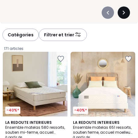
Précédent
Suivan
-
-
défiler
défiler
à
à
Catégories
Filtrer et trier
gauche
droite
171 articles
-40%*
-40%*
4,3
4,3
LA REDOUTE INTERIEURS
LA REDOUTE INTERIEURS
/ 5
/ 5
Ensemble matelas 580 ressorts,
Ensemble matelas 651 ressorts,
soutien mi-ferme, accueil
soutien ferme, accueil moelleux
Prix
moelleux et sommier
et sommier
à partir de
à partir de