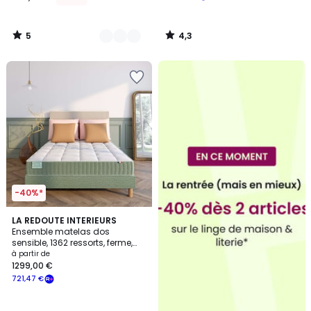
5
4,3
/
/
5
5
-40%*
4,3
LA REDOUTE INTERIEURS
/ 5
Ensemble matelas dos
sensible, 1362 ressorts, ferme,
accueil tonique et sommier
à partir de
1299,00 €
721,47 €