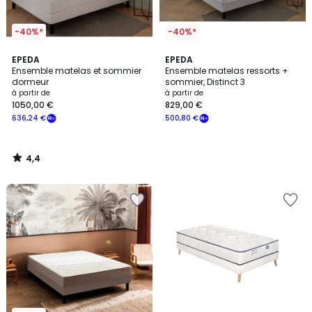
-40%*
-40%*
4,4
EPEDA
EPEDA
/ 5
Ensemble matelas et sommier
Ensemble matelas ressorts +
dormeur
sommier, Distinct 3
à partir de
à partir de
1050,00 €
829,00 €
636,24 €
500,80 €
4,4
/
5