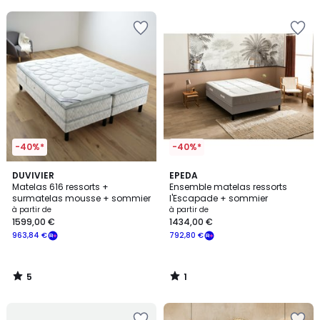
-40%*
-40%*
5
1
DUVIVIER
EPEDA
/
/
Matelas 616 ressorts +
Ensemble matelas ressorts
5
5
surmatelas mousse + sommier
l'Escapade + sommier
à partir de
à partir de
1599,00 €
1434,00 €
963,84 €
792,80 €
5
1
/
/
5
5