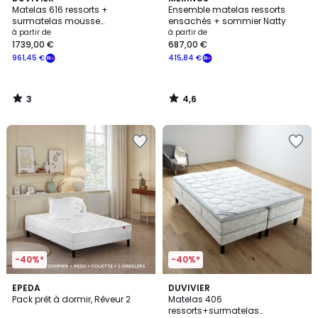
/
/ 5
Matelas 616 ressorts +
Ensemble matelas ressorts
5
surmatelas mousse
ensachés + sommier Natty
viscoélastique + sommier
à partir de
à partir de
1739,00 €
687,00 €
961,45 €
415,84 €
3
4,6
/
/
5
5
-40%*
-40%*
4,7
1
EPEDA
DUVIVIER
/ 5
/
Pack prêt à dormir, Rêveur 2
Matelas 406
5
ressorts+surmatelas