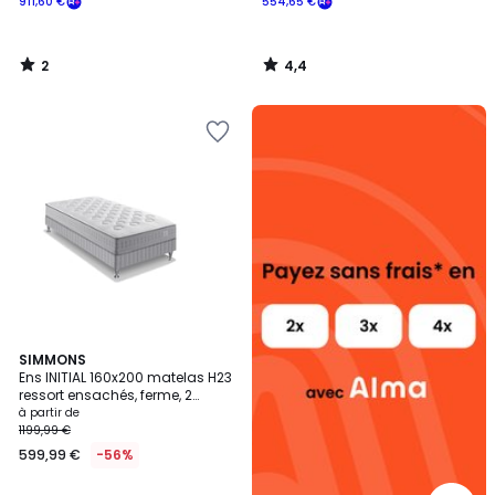
911,60 €
554,65 €
2
4,4
/
/
5
5
Alma
payez
sans
frais
4
SIMMONS
/
Ens INITIAL 160x200 matelas H23
5
ressort ensachés, ferme, 2
sommiers
à partir de
1199,99 €
599,99 €
-56%