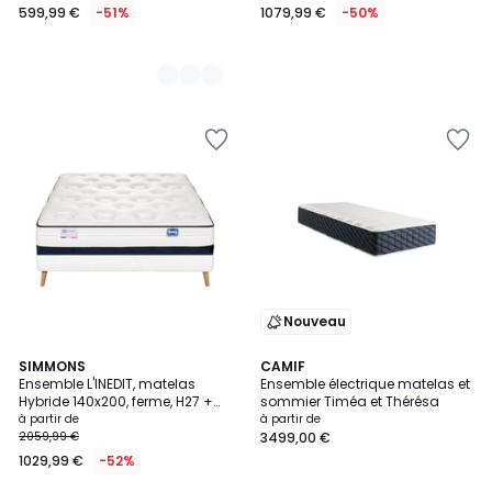
599,99 €
-51%
1079,99 €
-50%
Nouveau
SIMMONS
CAMIF
Ensemble L'INEDIT, matelas
Ensemble électrique matelas et
Hybride 140x200, ferme, H27 +
sommier Timéa et Thérésa
sommier
à partir de
à partir de
2059,99 €
3499,00 €
1029,99 €
-52%