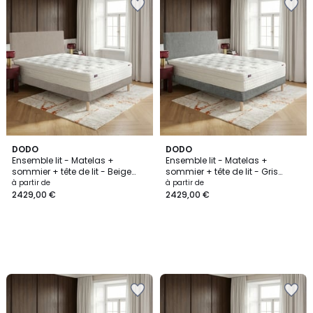
DODO
DODO
Ensemble lit - Matelas +
Ensemble lit - Matelas +
sommier + tête de lit - Beige
sommier + tête de lit - Gris
RENAISSANCE
RENAISSANCE
à partir de
à partir de
2429,00 €
2429,00 €