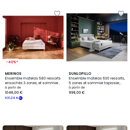
-40%*
MERINOS
DUNLOPILLO
Ensemble matelas 580 ressorts
Ensemble matelas 630 ressorts,
ensachés 3 zones, et sommier
5 zones et sommier tapissier,
tapissier, COSY LIT 2
pieds, STAR
à partir de
à partir de
1046,00 €
998,00 €
631,24 €