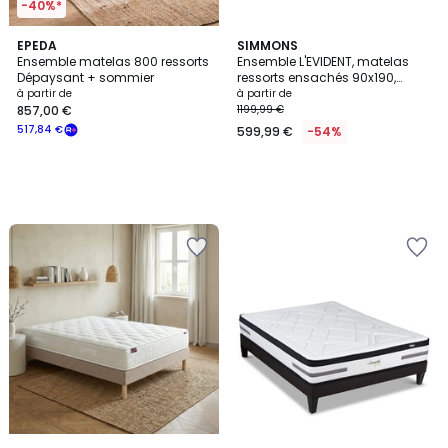
-40%*
EPEDA
SIMMONS
Ensemble matelas 800 ressorts
Ensemble L'EVIDENT, matelas
Dépaysant + sommier
ressorts ensachés 90x190,
ferme, H23 + sommier
à partir de
à partir de
857,00 €
1199,99 €
517,84 €
599,99 €
-54%