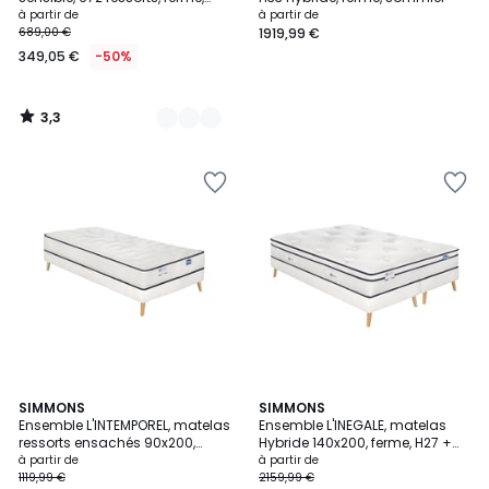
accueil moelleux et sommier
à partir de
à partir de
689,00 €
1919,99 €
349,05 €
-50%
3,3
/
5
2
SIMMONS
SIMMONS
Ensemble L'INTEMPOREL, matelas
Ensemble L'INEGALE, matelas
Couleurs
ressorts ensachés 90x200,
Hybride 140x200, ferme, H27 +
extra ferme, H24 + sommier
sommier
à partir de
à partir de
1119,99 €
2159,99 €