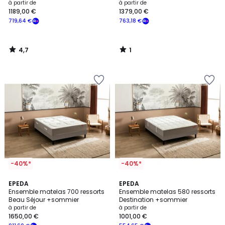
mousse+sommier
à partir de
à partir de
1189,00 €
1379,00 €
719,64 €
763,18 €
4,7
1
/
/
5
5
-40%*
-40%*
2
4,4
EPEDA
EPEDA
/
/ 5
Ensemble matelas 700 ressorts
Ensemble matelas 580 ressorts
5
Beau Séjour +sommier
Destination +sommier
à partir de
à partir de
1650,00 €
1001,00 €