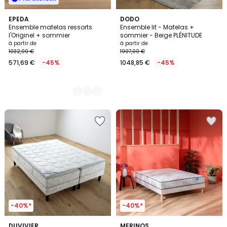
2
EPEDA
DODO
Ensemble matelas ressorts
Ensemble lit - Matelas +
Couleurs
l'Originel + sommier
sommier - Beige PLÉNITUDE
à partir de
à partir de
1032,00 €
1907,00 €
571,69 €
-45%
1048,85 €
-45%
-40%*
-40%*
3
4,6
DUVIVIER
MERINOS