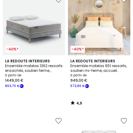
-40%*
-40%*
4,5
LA REDOUTE INTERIEURS
LA REDOUTE INTERIEURS
/ 5
Ensemble matelas 1362 ressorts
Ensemble matelas 651 ressorts,
ensachés, soutien ferme,
soutien mi-ferme, accueil
accueil enveloppant
enveloppant et sommier
à partir de
à partir de
1449,00 €
949,00 €
803,70 €
572,80 €
4,5
/
5