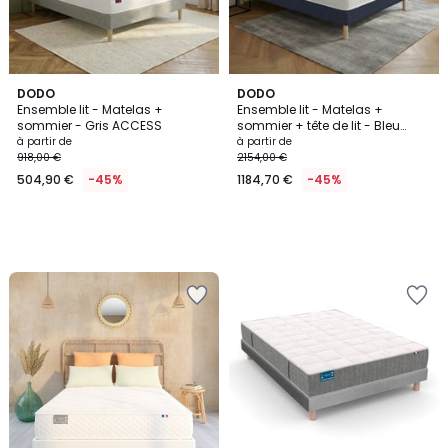
DODO
DODO
Ensemble lit - Matelas +
Ensemble lit - Matelas +
sommier - Gris ACCESS
sommier + tête de lit - Bleu
PLÉNITUDE
à partir de
à partir de
918,00 €
2154,00 €
504,90 €
-45%
1184,70 €
-45%