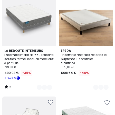
3
4
LA REDOUTE INTERIEURS
2
EPEDA
/
Ensemble matelas 660 ressorts,
Ensemble matelas ressorts le
Couleurs
Couleurs
5
soutien ferme, accueil moelleux
Suprême + sommier
à partir de
à partir de
749,00 €
1675,00 €
490,03 €
-35%
1008,64 €
-40%
416,05 €
3
/
5