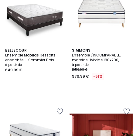
BELLECOUR
SIMMONS
Ensemble Matelas Ressorts
Ensemble L'INCOMPARABLE,
ensachés + Sommier Bois
matelas Hybride 180x200,
PRIVILEGE
ferme, H27 + 2 sommiers
à partir de
à partir de
649,99 €
1959,98 €
979,99 €
-51%