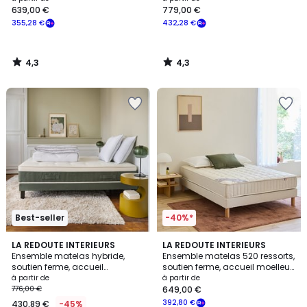
639,00 €
779,00 €
à
355,28 €
432,28 €
partir
de
639,00
4,3
4,3
€
/
/
5
5
souscrivez
à
notre
programme
pour
payer
à
la
place
355,28
€.
Best-seller
-40%*
5
4,3
2
LA REDOUTE INTERIEURS
LA REDOUTE INTERIEURS
/
/ 5
Ensemble matelas hybride,
Ensemble matelas 520 ressorts,
Couleurs
5
soutien ferme, accueil
soutien ferme, accueil moelleux
enveloppant et sommier
et sommier
à partir de
à partir de
776,00 €
649,00 €
392,80 €
430,89 €
-45%