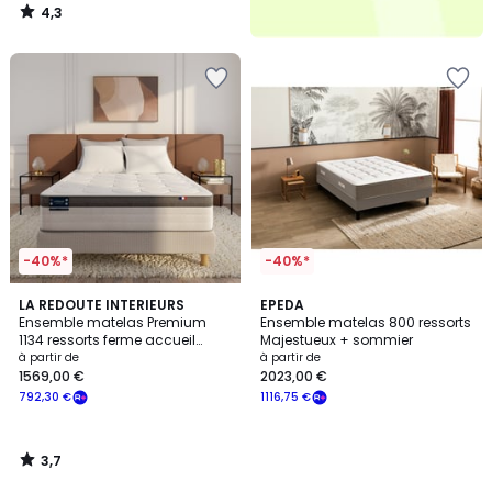
4,3
/
5
-40%*
-40%*
3,7
LA REDOUTE INTERIEURS
EPEDA
/ 5
Ensemble matelas Premium
Ensemble matelas 800 ressorts
1134 ressorts ferme accueil
Majestueux + sommier
mémoire de forme et sommier
à partir de
à partir de
1569,00 €
2023,00 €
792,30 €
1116,75 €
3,7
/
5