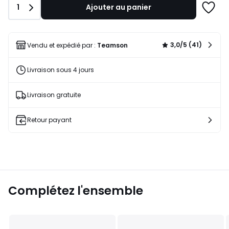
Quantité
1
Ajouter au panier
139,99
Ajoute
€
à
25%
une
de
liste
3,0/5 (41)
Vendu et expédié par :
Teamson
réduction
appliquée.
Livraison sous 4 jours
Livraison gratuite
Retour payant
Complétez l'ensemble