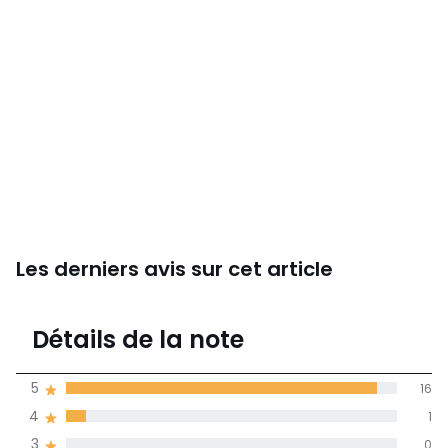
Les derniers avis sur cet article
4,9
Détails de la note
(17)
moyenne des avis
5
16
dans toutes les
4
1
langues
3
0