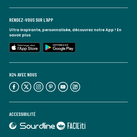
RENDEZ-VOUS SUR L'APP
Ultra inspirante, personnalisée, découvrez notre App !
En
savoir plus
lien vers l'app store
lien vers google play
H24 AVEC NOUS
lien vers l'espace réseaux sociaux
lien vers l'espace réseaux sociaux
lien vers l'espace réseaux sociaux
lien vers l'espace réseaux sociaux
lien vers l'espace réseaux sociaux
lien vers le blog la redoute
ACCESSIBILITÉ
lien vers Sourdline
lien vers Faciliti