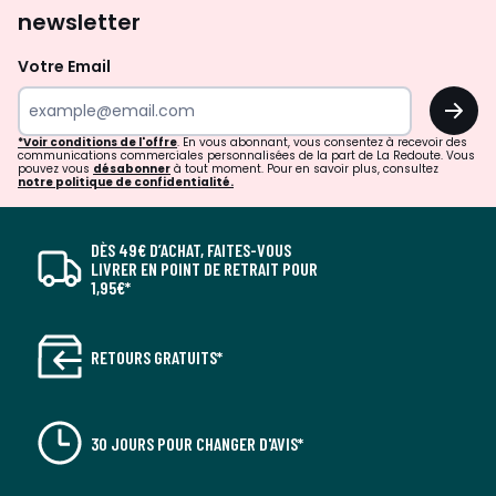
newsletter
Votre Email
OK
*Voir conditions de l'offre
. En vous abonnant, vous consentez à recevoir des
communications commerciales personnalisées de la part de La Redoute. Vous
pouvez vous
désabonner
à tout moment. Pour en savoir plus, consultez
notre politique de confidentialité.
DÈS 49€ D’ACHAT, FAITES-VOUS
LIVRER EN POINT DE RETRAIT POUR
1,95€*
RETOURS GRATUITS*
30 JOURS POUR CHANGER D'AVIS*