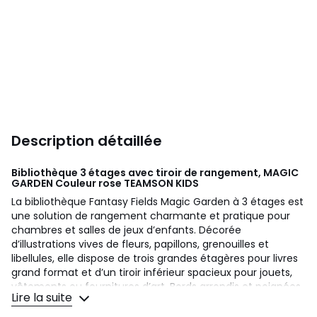
Description détaillée
Bibliothèque 3 étages avec tiroir de rangement, MAGIC
GARDEN Couleur rose
TEAMSON KIDS
La bibliothèque Fantasy Fields Magic Garden à 3 étages est
une solution de rangement charmante et pratique pour
chambres et salles de jeux d’enfants. Décorée
d’illustrations vives de fleurs, papillons, grenouilles et
libellules, elle dispose de trois grandes étagères pour livres
grand format et d’un tiroir inférieur spacieux pour jouets,
vêtements ou fournitures d’art. Bords arrondis et poignées
Lire la suite
adaptées aux enfants pour un usage sûr. Hauteur
compacte pour accès facile et maintien de l’ordre. Se