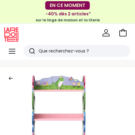
EN CE MOMENT
-30€ tous les 100€*
sur le meuble & la déco
-40% dès 2 articles*
sur le linge de maison et la literie
Voir
mon
La
panie
Redoute
Menu
Rechercher
Derniers
articles
vus