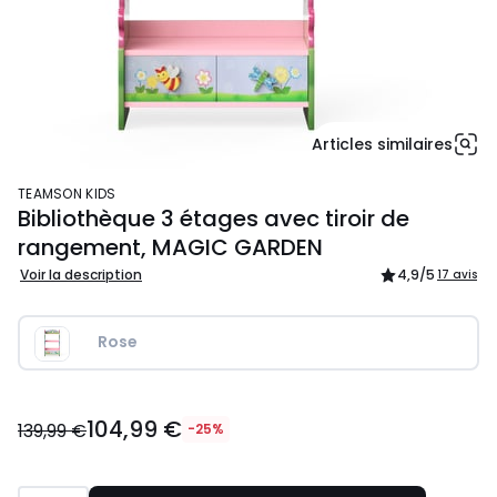
Articles similaires
TEAMSON KIDS
Bibliothèque 3 étages avec tiroir de
rangement, MAGIC GARDEN
Voir la description
4,9
/5
17 avis
Rose
104,99
104,99 €
€
139,99 €
-25%
au
lieu
de