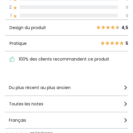
Informations,
2
0
La Redoute s'engage
1
0
Design du
5
16
4,5
produit
4
1
Design du produit
4,5
3
0
Pratique
5
2
Pratique
5
0
100% des clients
1
0
recommandent ce produit
100% des clients recommandent ce produit
Voir le détail de la note
Du plus récent au plus ancien
Toutes les notes
Français