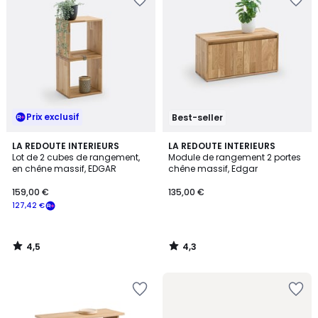
Prix exclusif
Best-seller
4,5
4,3
LA REDOUTE INTERIEURS
LA REDOUTE INTERIEURS
/ 5
/ 5
Lot de 2 cubes de rangement,
Module de rangement 2 portes
en chêne massif, EDGAR
chêne massif, Edgar
159,00 €
135,00 €
127,42 €
4,5
4,3
/
/
5
5