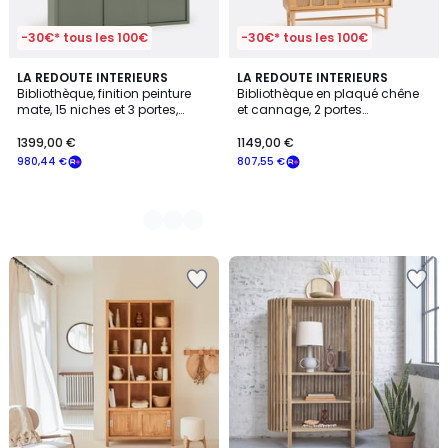
-30€* tous les 100€
-30€* tous les 100€
2
LA REDOUTE INTERIEURS
LA REDOUTE INTERIEURS
Bibliothèque, finition peinture
Bibliothèque en plaqué chêne
Couleurs
mate, 15 niches et 3 portes,
et cannage, 2 portes
ALEXANDRIE
coulissantes, 10 niches, ESMEE
1399,00 €
1149,00 €
980,44 €
807,55 €