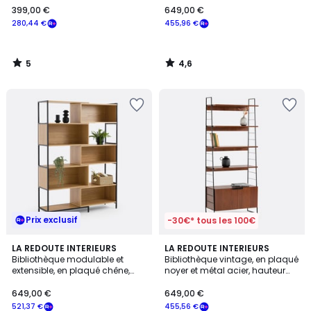
399,00 €
649,00 €
€
280,44 €
455,96 €
souscrivez
à
notre
5
4,6
programme
/
/
5
5
pour
payer
à
la
place
280,44
€.
Prix exclusif
-30€* tous les 100€
4,1
4,2
LA REDOUTE INTERIEURS
LA REDOUTE INTERIEURS
/ 5
/ 5
Bibliothèque modulable et
Bibliothèque vintage, en plaqué
extensible, en plaqué chêne,
noyer et métal acier, hauteur
VOLGA
190 cm, WATFORD
649,00 €
649,00 €
521,37 €
455,56 €