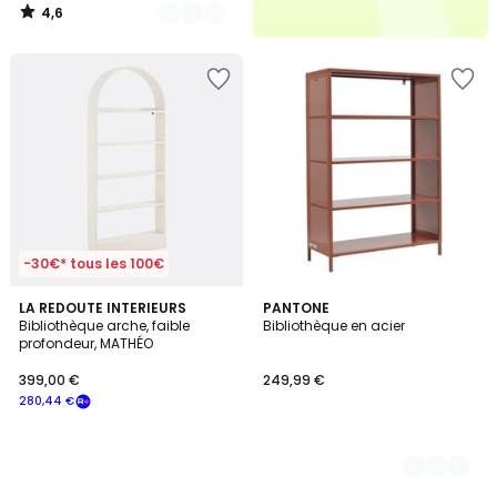
4,6
/
5
-30€* tous les 100€
LA REDOUTE INTERIEURS
2
PANTONE
Bibliothèque arche, faible
Bibliothèque en acier
Couleurs
profondeur, MATHÉO
399,00 €
249,99 €
280,44 €