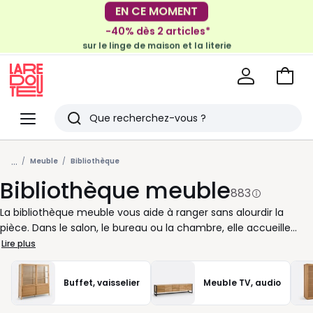
-40% dès 2 articles*
EN CE MOMENT
sur le linge de maison et la literie
-30€ tous les 100€*
sur le meuble & la déco
Voir
mon
La
panie
Redoute
Menu
Rechercher
Derniers
...
articles
Meuble
Bibliothèque
Bibliothèque meuble
vus
883
La bibliothèque meuble vous aide à ranger sans alourdir la
pièce. Dans le salon, le bureau ou la chambre, elle accueille
livres, objets déco, paniers et dossiers en gardant tout à portée
Lire plus
de main. Chez La Redoute, nous vous proposons des modèles
adaptés à vos habitudes : étagères ouvertes pour exposer,
Buffet, vaisselier
Meuble TV, audio
cases fermées pour dissimuler, formats bas pour structurer un
mur, versions hautes pour exploiter la hauteur. Pour bien la