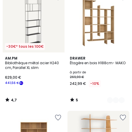
-30€* tous les 100€
4,7
5
AM.PM
2
DRAWER
/ 5
/
Bibliothèque métal acier H240
Étagère en bois H188cm- MAKO
Couleurs
5
cm, Parallel XL slim
à partir de
629,00 €
269,99 €
441,56 €
242,99 €
-10%
4,7
5
/
/
5
5