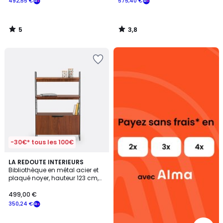
492,55 €
575,40 €
5
3,8
/
/
5
5
Alma
payez
sans
frais
-30€* tous les 100€
4,3
LA REDOUTE INTERIEURS
/ 5
Bibliothèque en métal acier et
plaqué noyer, hauteur 123 cm,
WATFORD
499,00 €
350,24 €