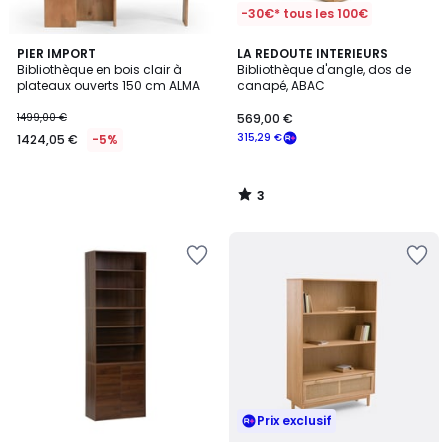
-30€* tous les 100€
3
PIER IMPORT
LA REDOUTE INTERIEURS
/
Bibliothèque en bois clair à
Bibliothèque d'angle, dos de
5
plateaux ouverts 150 cm ALMA
canapé, ABAC
1499,00 €
569,00 €
315,29 €
1424,05 €
-5%
3
/
5
Prix exclusif