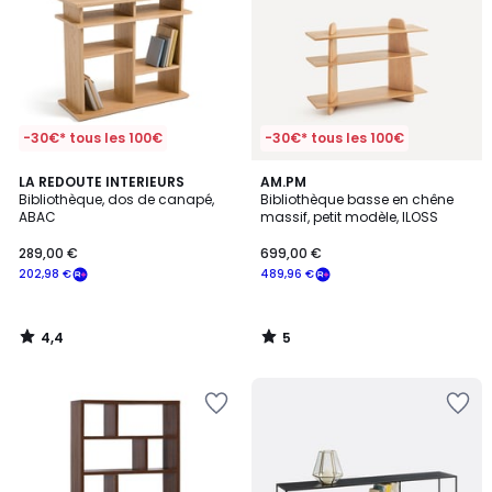
-30€* tous les 100€
-30€* tous les 100€
4,4
5
LA REDOUTE INTERIEURS
AM.PM
/ 5
/
Bibliothèque, dos de canapé,
Bibliothèque basse en chêne
5
ABAC
massif, petit modèle, ILOSS
289,00 €
699,00 €
202,98 €
489,96 €
4,4
5
/
/
5
5