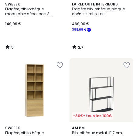
5
2,7
SWEEEK
LA REDOUTE INTERIEURS
/
/ 5
Etagère, bibliothèque
Étagère bibliothèque, plaqué
5
modulable décor bois 3
chêne et rotin, Loris
éléments - 2 portes 5 étagères
KOMPO
149,99 €
469,00 €
399,69 €
5
2,7
/
/
5
5
-30€* tous les 100€
5
4,7
3
SWEEEK
AM.PM
/
/ 5
Etagère, bibliothèque
Bibliothèque métal H117 cm,
Couleurs