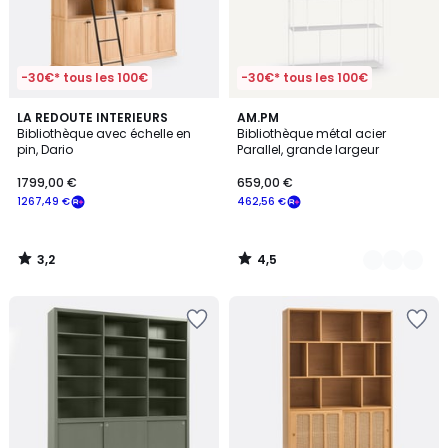
-30€* tous les 100€
-30€* tous les 100€
3,2
4,5
LA REDOUTE INTERIEURS
2
AM.PM
/ 5
/ 5
Bibliothèque avec échelle en
Bibliothèque métal acier
Couleurs
pin, Dario
Parallel, grande largeur
1799,00 €
659,00 €
1267,49 €
462,56 €
3,2
4,5
/
/
5
5