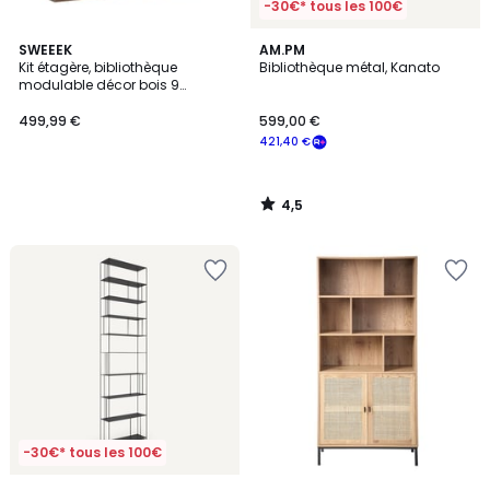
-30€* tous les 100€
4,5
SWEEEK
AM.PM
/ 5
Kit étagère, bibliothèque
Bibliothèque métal, Kanato
modulable décor bois 9
éléments KOMPO
499,99 €
599,00 €
421,40 €
4,5
/
5
-30€* tous les 100€