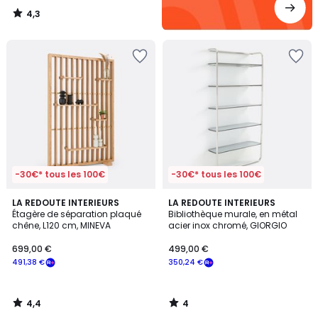
4,3
/
5
-30€* tous les 100€
-30€* tous les 100€
4,4
4
LA REDOUTE INTERIEURS
LA REDOUTE INTERIEURS
/ 5
/
Étagère de séparation plaqué
Bibliothèque murale, en métal
5
chêne, L120 cm, MINEVA
acier inox chromé, GIORGIO
699,00 €
499,00 €
491,38 €
350,24 €
4,4
4
/
/