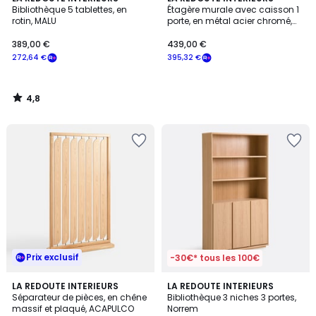
/ 5
Bibliothèque 5 tablettes, en
Étagère murale avec caisson 1
rotin, MALU
porte, en métal acier chromé,
GIORGIO
389,00 €
439,00 €
272,64 €
395,32 €
4,8
/
5
Prix exclusif
-30€* tous les 100€
3
LA REDOUTE INTERIEURS
LA REDOUTE INTERIEURS
/
Séparateur de pièces, en chêne
Bibliothèque 3 niches 3 portes,
5
massif et plaqué, ACAPULCO
Norrem