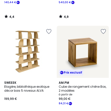
140,44 €
540,00 €
4,4
4,9
/
/
5
5
Prix exclusif
4,8
4,4
3
SWEEEK
AM.PM
/ 5
/ 5
Etagère, bibliothèque exotique
Cube de rangement chêne Box,
Couleurs
décor bois 5 niveaux ALVA
2 modèles
à partir de
199,99 €
99,00 €
84,31 €