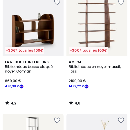
-30€* tous les 100€
-30€* tous les 100€
4,2
4,8
LA REDOUTE INTERIEURS
AM.PM
/ 5
/ 5
Bibliothèque basse plaqué
Bibliothèque en noyer massif,
noyer, Gorman
Iloss
669,00 €
2100,00 €
470,38 €
1472,22 €
4,2
4,8
/
/
5
5