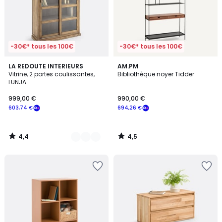
-30€* tous les 100€
-30€* tous les 100€
4,4
4,5
2
LA REDOUTE INTERIEURS
AM.PM
/ 5
/ 5
Vitrine, 2 portes coulissantes,
Bibliothèque noyer Tidder
Couleurs
LUNJA
999,00 €
990,00 €
603,74 €
694,26 €
4,4
4,5
/
/
5
5