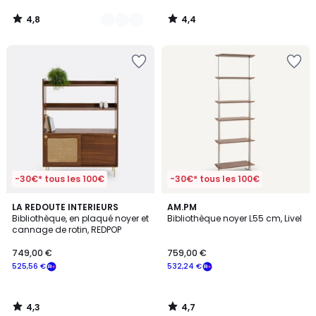
4,8
4,4
/
/
5
5
-30€* tous les 100€
-30€* tous les 100€
4,3
4,7
LA REDOUTE INTERIEURS
AM.PM
/ 5
/ 5
Bibliothèque, en plaqué noyer et
Bibliothèque noyer L55 cm, Livel
cannage de rotin, REDPOP
749,00 €
759,00 €
525,56 €
532,24 €
4,3
4,7
/
/