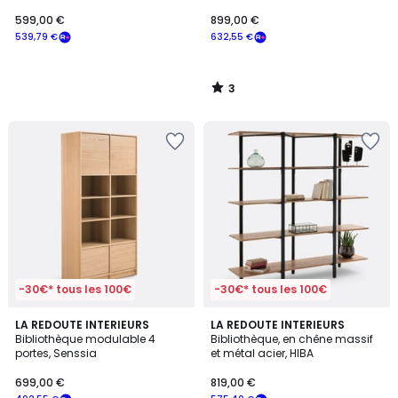
599,00 €
899,00 €
539,79 €
632,55 €
3
/
5
-30€* tous les 100€
-30€* tous les 100€
5
3,8
LA REDOUTE INTERIEURS
LA REDOUTE INTERIEURS
/
/ 5
Bibliothèque modulable 4
Bibliothèque, en chêne massif
5
portes, Senssia
et métal acier, HIBA
699,00 €
819,00 €