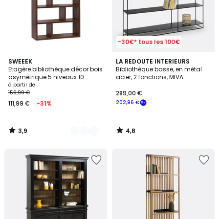
-30€* tous les 100€
3,9
4,8
3
SWEEEK
LA REDOUTE INTERIEURS
/ 5
/ 5
Etagère bibliothèque décor bois
Bibliothèque basse, en métal
Couleurs
asymétrique 5 niveaux 10
acier, 2 fonctions, MIVA
compartiments BASIKS
à partir de
159,99 €
289,00 €
202,96 €
111,99 €
-31%
3,9
4,8
/
/
5
5