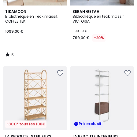
5
TIKAMOON
BERAH GETAH
/
Bibliothèque en Teck massif,
Bibliothèque en teck massif
5
COFFEE TEK
VICTORIA
1099,00 €
999,00 €
799,00 €
-20%
5
/
5
Prix exclusif
-30€* tous les 100€
4,8
LA REDOUTE INTERIEURS
LA REDOUTE INTERIEURS