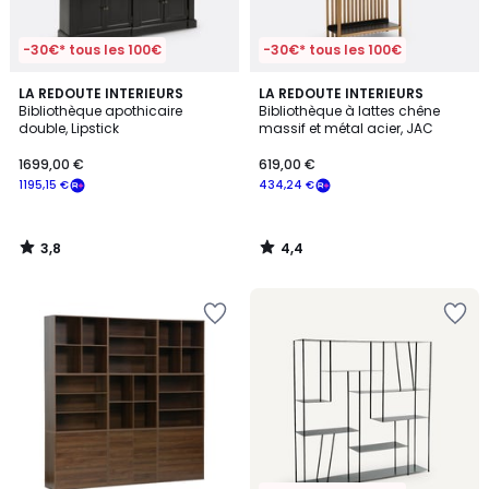
-30€* tous les 100€
-30€* tous les 100€
3,8
4,4
LA REDOUTE INTERIEURS
LA REDOUTE INTERIEURS
/ 5
/ 5
Bibliothèque apothicaire
Bibliothèque à lattes chêne
double, Lipstick
massif et métal acier, JAC
1699,00 €
619,00 €
1195,15 €
434,24 €
3,8
4,4
/
/
5
5