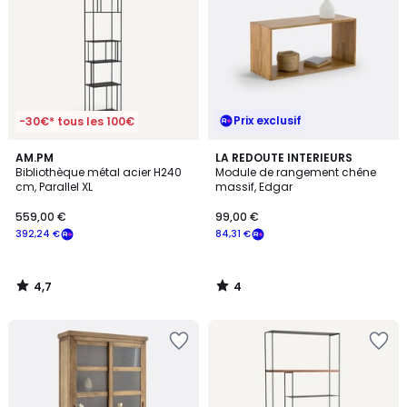
Prix exclusif
-30€* tous les 100€
4,7
4
AM.PM
LA REDOUTE INTERIEURS
/ 5
/
Bibliothèque métal acier H240
Module de rangement chêne
5
cm, Parallel XL
massif, Edgar
559,00 €
99,00 €
392,24 €
84,31 €
4,7
4
/
/
5
5