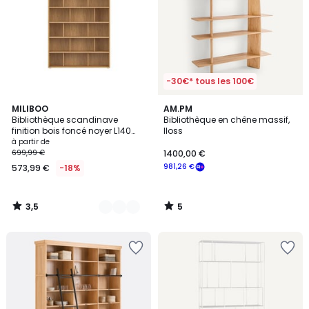
-30€* tous les 100€
3,5
5
2
MILIBOO
AM.PM
/ 5
/
Bibliothèque scandinave
Bibliothèque en chêne massif,
Couleurs
5
finition bois foncé noyer L140
Iloss
cm EPURE
à partir de
699,99 €
1400,00 €
981,26 €
573,99 €
-18%
3,5
5
/
/
5
5