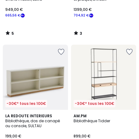
949,00 €
1399,00 €
665,56 €
704,92 €
5
3
/
/
5
5
-30€* tous les 100€
-30€* tous les 100€
4,4
4,9
LA REDOUTE INTERIEURS
AM.PM
/ 5
/ 5
Bibliothèque, dos de canapé
Bibliothèque Tidder
ou console, SULTAU
199,00 €
899,00 €