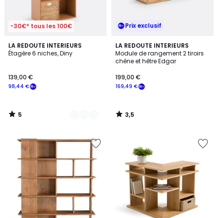
Prix exclusif
-30€* tous les 100€
5
3,5
2
LA REDOUTE INTERIEURS
LA REDOUTE INTERIEURS
/
/ 5
Étagère 6 niches, Diny
Module de rangement 2 tiroirs
Couleurs
5
chêne et hêtre Edgar
139,00 €
199,00 €
98,44 €
169,49 €
5
3,5
/
/
5
5