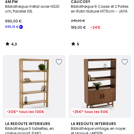
4,3
5
AM.PM
CALICOSY
/ 5
/
Bibliothèque métal acier H320
Bibliothèque 6 Cases et 2 Portes
5
cm, Parallel XXL
en Rotin Naturel H175cm - JAYA
990,00 €
249,00 €
695,10 €
189,00 €
-24%
4,3
5
/
/
5
5
-30€* tous les 100€
-25€* tous les 50€
5
3
LA REDOUTE INTERIEURS
LA REDOUTE INTERIEURS
/
/
Bibliothèque 5 tablettes, en
Bibliothèque vintage, en noyer
5
5
chêne massif, ELMO
et plaqué, LARSEN