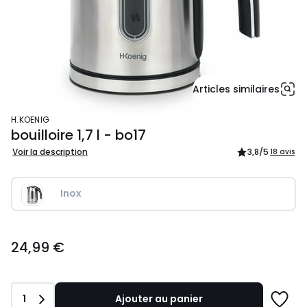
Articles similaires
H.KOENIG
bouilloire 1,7 l - bo17
Voir la description
3,8
/5
18 avis
Inox
24,99
24,99 €
€.
Quantité
1
Ajouter au panier
Ajoute