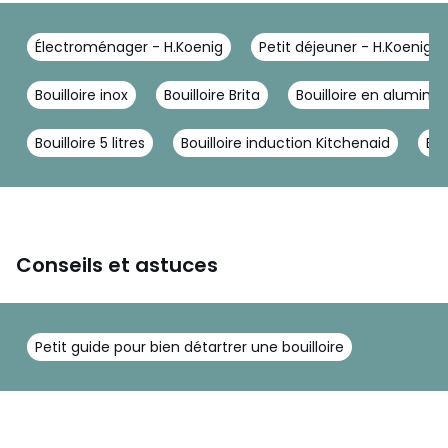
Électroménager - H.Koenig
Petit déjeuner - H.Koenig
Bouilloire inox
Bouilloire Brita
Bouilloire en alumini
Bouilloire 5 litres
Bouilloire induction Kitchenaid
Bou
Conseils et astuces
Petit guide pour bien détartrer une bouilloire