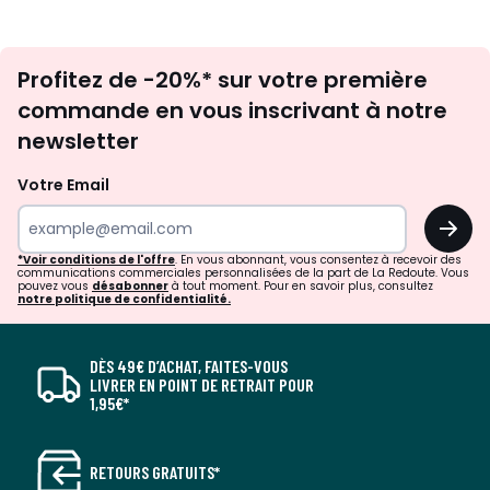
Inscription
Profitez de -20%* sur votre première
newsletter
commande en vous inscrivant à notre
newsletter
Votre Email
OK
*Voir conditions de l'offre
. En vous abonnant, vous consentez à recevoir des
communications commerciales personnalisées de la part de La Redoute. Vous
pouvez vous
désabonner
à tout moment. Pour en savoir plus, consultez
notre politique de confidentialité.
DÈS 49€ D’ACHAT, FAITES-VOUS
LIVRER EN POINT DE RETRAIT POUR
1,95€*
RETOURS GRATUITS*