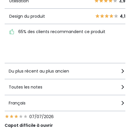
Utilisation
3,9
Utilisation
3,9
Design du produit
4,1
Design du
4,1
produit
65% des clients recommandent ce produit
65% des clients
recommandent ce produit
Voir le détail de la note
Du plus récent au plus ancien
Toutes les notes
Français
07/07/2026
Capot difficile à ouvrir