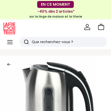
EN CE MOMENT
-30€ tous les 100€*
sur le meuble & la déco
-40% dès 2 articles*
sur le linge de maison et la literie
Voir
mon
La
panie
Redoute
Menu
Rechercher
Derniers
articles
vus