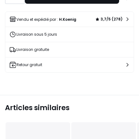
à
une
liste
3,7/5 (278)
Vendu et expédié par :
H.Koenig
Livraison sous 5 jours
Livraison gratuite
Retour gratuit
Articles similaires