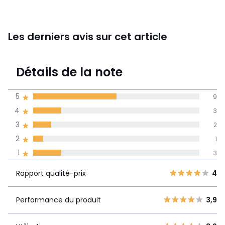
Couleurs
Inox
Tailles
Taille Unique
Les derniers avis sur cet article
3,8
Détails de la note
(18)
moyenne des avis
5
9
dans toutes les
4
3
langues
3
2
Informations,
2
1
La Redoute s'engage
1
3
Rapport
5
9
4
qualité-prix
4
3
Rapport qualité-prix
4
3
2
Performance
3,9
2
Performance du produit
3,9
1
du produit
1
3