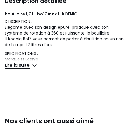
Description détaillée
bouilloire 1,7 l - bo17 inox
H.KOENIG
DESCRIPTION :
Elégante avec son design épuré, pratique avec son
système de rotation à 360 et Puissante, la bouilloire
H.Koenig Bo17 vous permet de porter à ébullition en un rien
de temps 1,7 litres d'eau.
SPECIFICATIONS :
Marque H.Koenig
Lire la suite
Modèle BO17
Puissance 2200w max
Capacité 1,7 litres
Filtre anti calcaire amovible
Rotation 360 pour un repositionnement facile
Sans fil oui
Arrêt automatique oui, à ébullition
Indicateur lumineux marche/arrêt oui
Bouton d'ouverture capot de remplissage oui
Protection thermique oui
Nos clients ont aussi aimé
Rangement du cordon sous la base Oui
Indicateur de niveau d'eau Oui, translucide