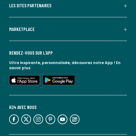
LES SITES PARTENAIRES
MARKETPLACE
RENDEZ-VOUS SUR L'APP
Ultra inspirante, personnalisée, découvrez notre App !
En
savoir plus
lien vers l'app store
lien vers google play
H24 AVEC NOUS
lien vers l'espace réseaux sociaux
lien vers l'espace réseaux sociaux
lien vers l'espace réseaux sociaux
lien vers l'espace réseaux sociaux
lien vers l'espace réseaux sociaux
lien vers le blog la redoute