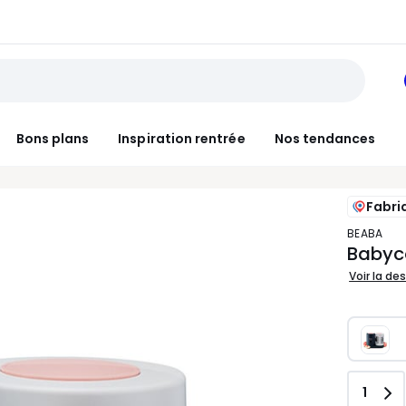
Bons plans
Inspiration rentrée
Nos tendances
Fabri
BEABA
Babyco
Voir la de
Quant
1