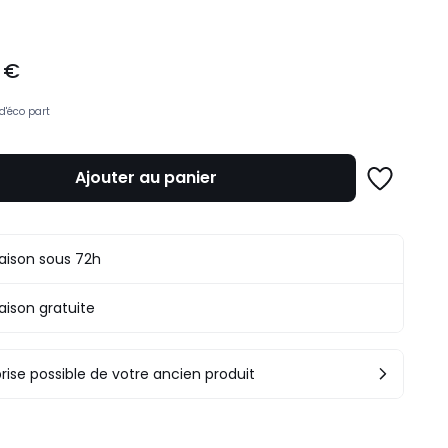
 €
d'éco part
Ajouter au panier
Ajouter
à
une
liste
raison sous 72h
raison gratuite
rise possible de votre ancien produit