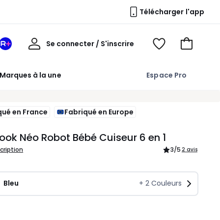
Télécharger l'app
Mon
Se connecter / S'inscrire
Mon
Voir
Voir
compte
espace
mes
mon
La
favoris
panier
Marques à la une
Espace Pro
Redoute
+
qué en France
Fabriqué en Europe
ok Néo Robot Bébé Cuiseur 6 en 1
scription
3
/5
2 avis
Bleu
+
2
Couleurs
ité