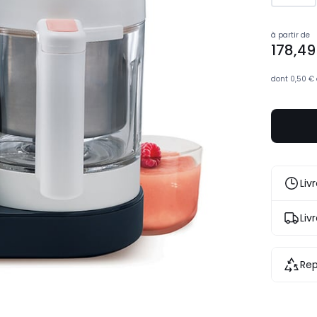
178,49
à partir de
178,49
€.
dont
0,50 €
Liv
Liv
Rep