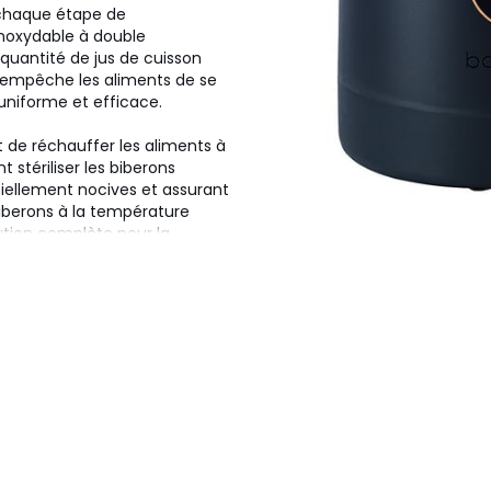
à chaque étape de
inoxydable à double
 quantité de jus de cuisson
au empêche les aliments de se
uniforme et efficace.
de réchauffer les aliments à
 stériliser les biberons
tiellement nocives et assurant
biberons à la température
lution complète pour la
il pratique et compact.
sains
it de moitié la consommation
out en ayant un impact
 industriels. Simple
 garanti 5 ans pour votre
as sains et économiques pour