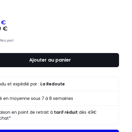
ité
 €
0 €
d'éco part
Ajouter au panier
du et expédié par :
La Redoute
ré en moyenne sous 7 à 8 semaines
raison en point de retrait à
tarif réduit
dès 49€
chat*