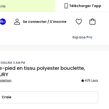
erie
Télécharger l'app
Mon
Se connecter / S'inscrire
Mon
Voir
Voir
compte
espace
mes
mon
La
favoris
panier
Espace Pro
Redoute
+
 GALLINA X AM.PM
-pied en tissu polyester bouclette,
URY
scription
4
/5
1 avis
Craie