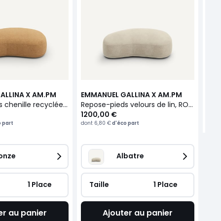
359
dont
ALLINA X AM.PM
EMMANUEL GALLINA X AM.PM
Repose-pieds chenille recyclée, ROSEBURY
Repose-pieds velours de lin, ROSEBURY
1200,00 €
 part
dont
6,80 €
d'éco part
onze
Albatre
 1 Place
Taille
 1 Place
er au panier
Ajouter au panier