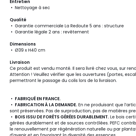
Entretien
• Nettoyage à sec
Qualité
• Garantie commerciale La Redoute 5 ans : structure
• Garantie légale 2 ans : revêtement
Dimensions
• Ø39 x H40 cm
Livraison
Ce produit est vendu monté. Il sera livré chez vous, sur re
Attention ! Veuillez vérifier que les ouvertures (portes, esca
permettront le passage du colis lors de la livraison.
•
FABRIQUÉ EN FRANCE.
•
FABRICATION À LA DEMANDE.
En ne produisant que l’art
sont préservées. Pas de surproduction, pas de matières prem
•
BOIS ISSU DE FORÊTS GÉRÉES DURABLEMENT.
Le bois certi
gérées durablement et de sources contrôlées. PEFC contrib
le renouvellement par régénération naturelle ou par planta
d’avenir et en favorisant la diversité des essences.