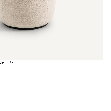
le="" />