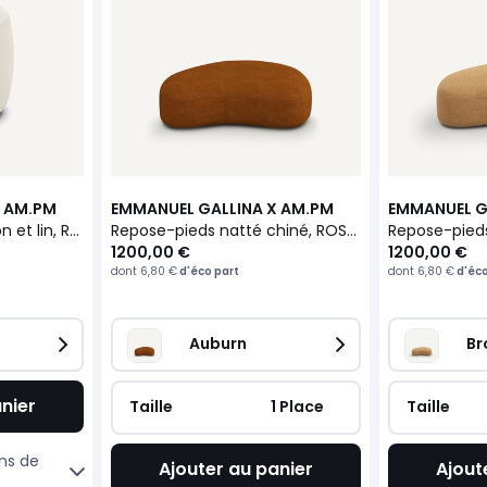
X AM.PM
EMMANUEL GALLINA X AM.PM
EMMANUEL G
Repose-pieds en coton et lin, ROSEBURY
Repose-pieds natté chiné, ROSEBURY
1200,00 €
1200,00 €
dont
6,80 €
d'éco part
dont
6,80 €
d'éco
Auburn
Br
nier
Taille
 1 Place
Taille
ons de
Ajouter au panier
Ajout