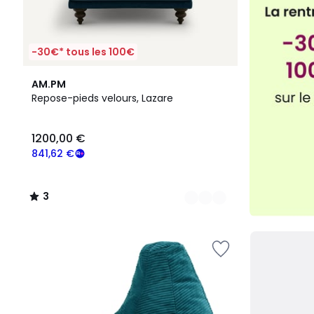
-30€* tous les 100€
16
3
AM.PM
Couleurs
/
Repose-pieds velours, Lazare
5
1200,00 €
841,62 €
3
/
5