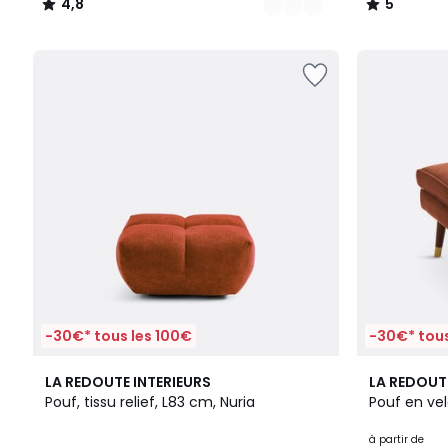
4,8
5
/
/
5
5
-30€* tous les 100€
-30€* tous
3
6
4,8
LA REDOUTE INTERIEURS
LA REDOUT
Couleurs
Couleurs
/ 5
Pouf, tissu relief, L83 cm, Nuria
Pouf en vel
à partir de