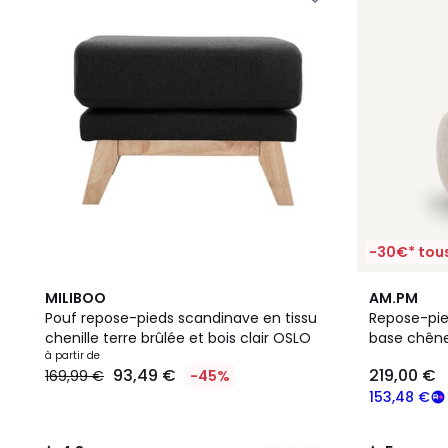
-30€* tous
9
4,8
5
MILIBOO
AM.PM
Couleurs
/ 5
/
Pouf repose-pieds scandinave en tissu
Repose-pied
5
chenille terre brûlée et bois clair OSLO
base chêne
à partir de
93,49 €
219,00 €
169,99 €
-45%
153,48 €