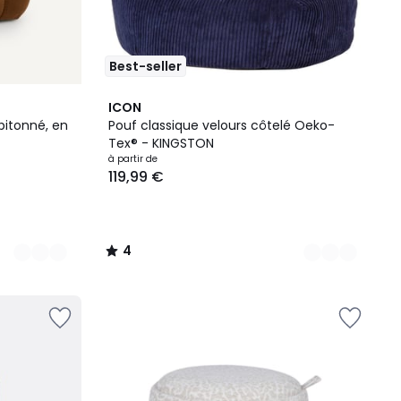
Best-seller
9
4
ICON
Couleurs
/
pitonné, en
Pouf classique velours côtelé Oeko-
5
Tex® - KINGSTON
à partir de
119,99 €
4
/
5