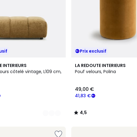
usif
Prix exclusif
3
4,5
E INTERIEURS
LA REDOUTE INTERIEURS
Couleurs
/ 5
lours côtelé vintage, L109 cm,
Pouf velours, Polina
49,00 €
41,83 €
4,5
/
5