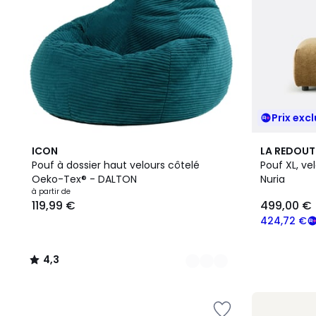
Prix excl
8
4,3
4
ICON
LA REDOUT
Couleurs
/ 5
Couleurs
Pouf à dossier haut velours côtelé
Pouf XL, ve
Oeko-Tex® - DALTON
Nuria
à partir de
119,99 €
499,00 €
424,72 €
4,3
/
5