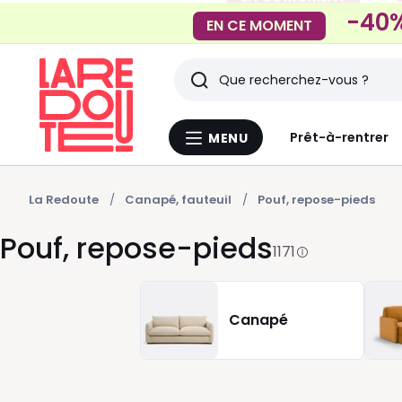
-40%
EN CE MOMENT
Rechercher
Derniers
Prêt-à-rentrer
MENU
Menu
articles
La
Redoute
vus
La Redoute
Canapé, fauteuil
Pouf, repose-pieds
Pouf, repose-pieds
1171
Canapé