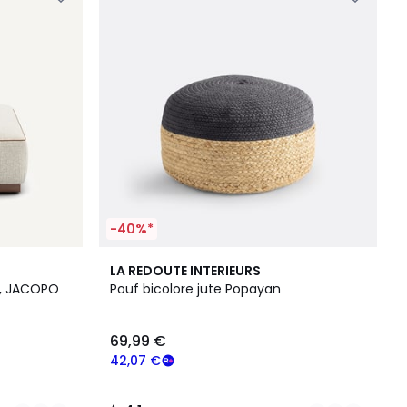
-40%*
3
4,1
LA REDOUTE INTERIEURS
Couleurs
/ 5
e, JACOPO
Pouf bicolore jute Popayan
69,99 €
42,07 €